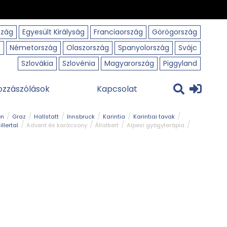
szág
Egyesült Királyság
Franciaország
Görögország
o
Németország
Olaszország
Spanyolország
Svájc
Szlovákia
Szlovénia
Magyarország
Piggyland
ozzászólások
Kapcsolat
en
Graz
Hallstatt
Innsbruck
Karintia
Karintiai tavak
illertal
Advent és karácsony
Állatkert
Alpesi gyógyterápia
park
Kerékpár
Kilátó
Korcsolyapálya
Magyar kapcsolat
avak
Tél
Téli túrázás
Templom és kolostor
Természeti park