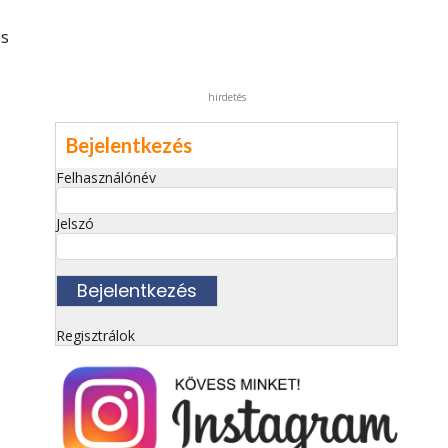
es
hirdetés
Bejelentkezés
Felhasználónév
Jelszó
Regisztrálok