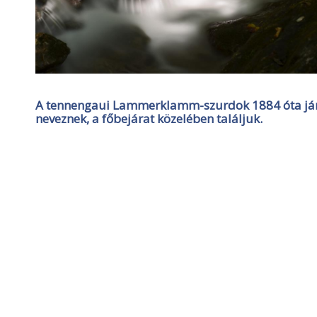
A tennengaui Lammerklamm-szurdok 1884 óta járha
neveznek, a főbejárat közelében találjuk.