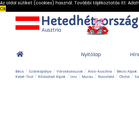
Az oldal sütiket (cookies) használ. További tájékoztatás itt:
Adat
Ok
Ausztria
Nyitólap
Hír
Bécs
Szánkópálya
Városkalauzok
Alsó-Ausztria
Bécsi Alpok
Kelet-Tirol
Kitzbüheli Alpok
Linz
Murau
Nassfeld
Ötztal
Sa
Alpesi út
Ásványok & Kristályok
Barlang
Bob
Csúszda
Esemény
Gleccser
Gyerek t
Múzeum
Óriásroller és mountaincart
Osztrák ételek
Park és kert
Túra
Vár és kastély
Világörökség
Vízesés
Zöldturista