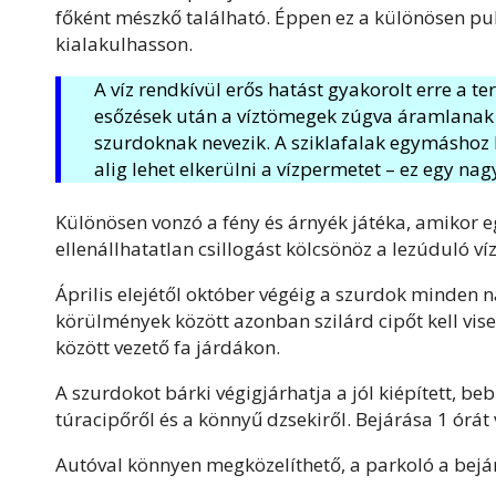
főként mészkő található. Éppen ez a különösen puh
kialakulhasson.
A víz rendkívül erős hatást gyakorolt erre a ter
esőzések után a víztömegek zúgva áramlanak 
szurdoknak nevezik. A sziklafalak egymáshoz 
alig lehet elkerülni a vízpermetet – ez egy na
Különösen vonzó a fény és árnyék játéka, amikor eg
ellenállhatatlan csillogást kölcsönöz a lezúduló v
Április elejétől október végéig a szurdok minden na
körülmények között azonban szilárd cipőt kell vise
között vezető fa járdákon.
A szurdokot bárki végigjárhatja a jól kiépített, be
túracipőről és a könnyű dzsekiről. Bejárása 1 órát
Autóval könnyen megközelíthető, a parkoló a bejá