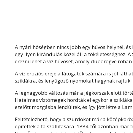
A nyári hőségben nincs jobb egy hűvös helynél, és 
egy ilyen kirándulás közel áll a tökéletességhez. 
érezni lehet a víz hűvösét, amely dübörögve rohan 
A víz eróziós ereje a látogatók számára is jól láth
sziklákra, és lenyűgöző nyomokat hagynak rajtuk.
A legnagyobb változás már a jégkorszak előtt tör
Hatalmas víztömegek hordták el egykor a sziklákat
ezelőtt mozgásba lendültek, és így jött létre a 
Feltételezhető, hogy a szurdokot már a középkorba
építettek a fa szállítására. 1884-től azonban már 