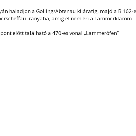
yán haladjon a Golling/Abtenau kijáratig, majd a B 162-
Oberscheffau irányába, amíg el nem éri a Lammerklamm
lpont előtt található a 470-es vonal „Lammeröfen”