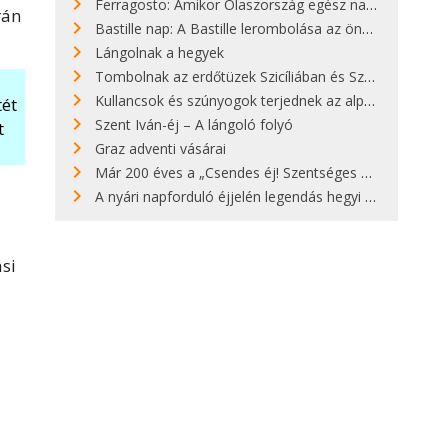
Ferragosto: Amikor Olaszország egész nap nyaral
rán
Bastille nap: A Bastille lerombolása az önkényuralom végét jelentette
Lángolnak a hegyek
Tombolnak az erdőtüzek Szicíliában és Szardínián
Kullancsok és szúnyogok terjednek az alpesi legelőkön
tét
Szent Iván-éj – A lángoló folyó
t
Graz adventi vásárai
Már 200 éves a „Csendes éj! Szentséges éj!”
A nyári napforduló éjjelén legendás hegyi tüzek világítják meg Zugspitzét
ási