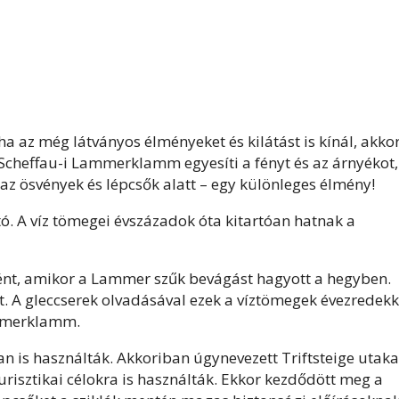
ha az még látványos élményeket és kilátást is kínál, akko
A Scheffau-i Lammerklamm egyesíti a fényt és az árnyékot,
az ösvények és lépcsők alatt – egy különleges élmény!
ató. A víz tömegei évszázadok óta kitartóan hatnak a
tént, amikor a Lammer szűk bevágást hagyott a hegyben.
. A gleccserek olvadásával ezek a víztömegek évezredekk
Lammerklamm.
n is használták. Akkoriban úgynevezett Triftsteige utaka
turisztikai célokra is használták. Ekkor kezdődött meg a