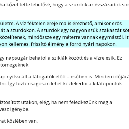
a kőzet tette lehetővé, hogy a szurdok az évszázadok so
ületre. A víz féktelen ereje ma is érezhető, amikor erős
át a szurdokon. A szurdok egy nagyon szűk szakaszát sö
közelítenek, mindössze egy méterre vannak egymástól. It
gyon kellemes, frissítő élmény a forró nyári napokon.
y napsugár behatol a sziklák között és a vízre esik. Ez
íztömegeknek.
p nyitva áll a látogatók előtt – esőben is. Minden időjár
lni. Így biztonságosan lehet közlekedni a kilátópontok
biztosított utakon, elég, ha nem feledkezünk meg a
 vesz igénybe.
rat közlében van.