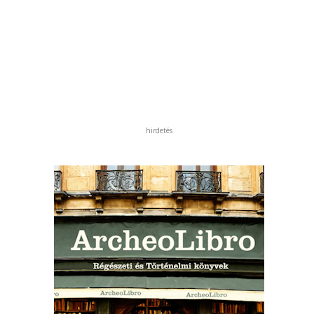
hirdetés