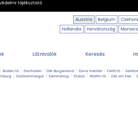
védelmi tájékoztató
Ausztria
Belgium
Csehor
Hollandia
Horvátország
Monac
ek
Látnivalók
Keresés
H
Boden-tó
Dachstein
Dél-Burgenland
Duna mentén
Fertő tó
Gerlitz
lzburg
Salzkammergut
Semmering
Stubai
Wörthi-tó
Zell am See
Z
úraút
Határélmény
Hegy és csúcs
Hegyi gyerekvilág
Húsvét
Kaland
Régiók
Sisi nyomában
Strand és fürdő
Szabadidőpark
Szurdok
T