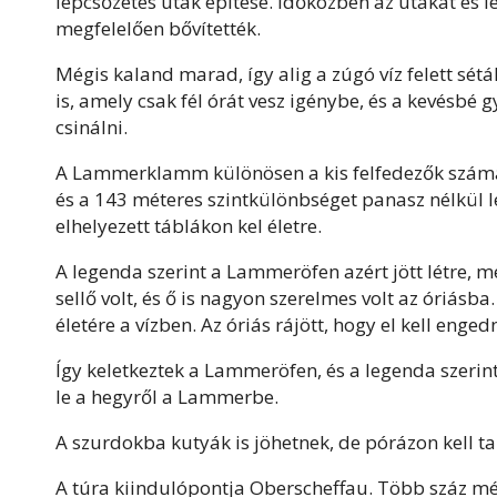
lépcsőzetes utak építése. Időközben az utakat és 
megfelelően bővítették.
Mégis kaland marad, így alig a zúgó víz felett sétá
is, amely csak fél órát vesz igénybe, és a kevésbé
csinálni.
A Lammerklamm különösen a kis felfedezők számár
és a 143 méteres szintkülönbséget panasz nélkül le
elhelyezett táblákon kel életre.
A legenda szerint a Lammeröfen azért jött létre, me
sellő volt, és ő is nagyon szerelmes volt az óriás
életére a vízben. Az óriás rájött, hogy el kell enged
Így keletkeztek a Lammeröfen, és a legenda szerin
le a hegyről a Lammerbe.
A szurdokba kutyák is jöhetnek, de pórázon kell ta
A túra kiindulópontja Oberscheffau. Több száz 