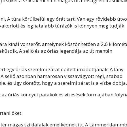
lépcsőket a sziklák mentén magas biztonsági előírásokna
lni. A túra körülbelül egy órát tart. Van egy rövidebb útv
 gyakorlott és legfiatalabb túrázók is könnyen meg tudják
a kínál vonzerőt, amelynek köszönhetően a 2,6 kilomét
küzdik. A sellő és az óriás legendája az út mentén
rt egy óriás szerelmi zárat épített imádottjának. A lány
ba. A sellő azonban hamarosan visszavágyott régi, szabad
nie, és úgy döntött, hogy a szerelmi zárat is a vízbe dobja.
t az óriás könnyei patakok és vízesések formájában folyn
rtani őket.
méter magas sziklafalak emelkednek itt. A Lammerklamm