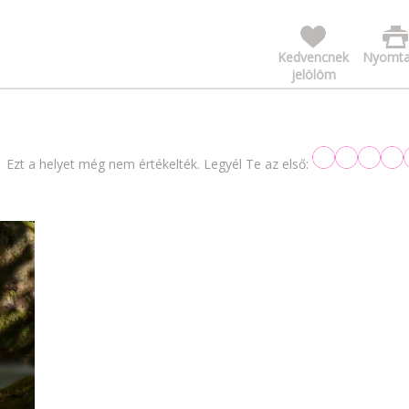
Kedvencnek
Nyomta
jelölöm
Ezt a helyet még nem értékelték. Legyél Te az első: