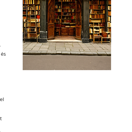
r
 és
el
t