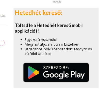
hirdetés
Hetedhét kereső:
tás
Töltsd le a Hetedhét kereső mobil
applikációt!
Egyszerű használat
Megmutatja, mi van a közelben
Utazáshoz nélkülözhetetlen: Magyar és
külföldi úticélok