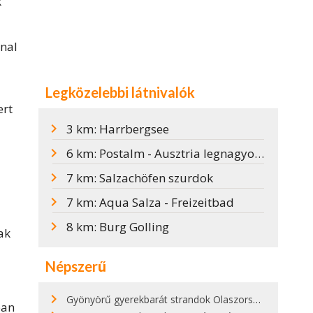
k
onal
Legközelebbi látnivalók
ert
3 km: Harrbergsee
6 km: Postalm - Ausztria legnagyobb alpesi legelője
7 km: Salzachöfen szurdok
7 km: Aqua Salza - Freizeitbad
8 km: Burg Golling
ak
Népszerű
Gyönyörű gyerekbarát strandok Olaszországban - megmutatjuk a 15 legjobbat
ban