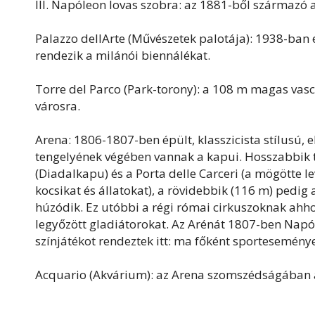
III. Napóleon lovas szobra: az 1881-ből származó 
Palazzo dellArte (Művészetek palotája): 1938-ban 
rendezik a milánói biennálékat.
Torre del Parco (Park-torony): a 108 m magas vasc
városra.
Arena: 1806-1807-ben épült, klasszicista stílusú, 
tengelyének végében vannak a kapui. Hosszabbik t
(Diadalkapu) és a Porta delle Carceri (a mögötte l
kocsikat és állatokat), a rövidebbik (116 m) pedig 
húzódik. Ez utóbbi a régi római cirkuszoknak ahho
legyőzött gladiátorokat. Az Arénát 1807-ben Napól
színjátékot rendeztek itt: ma főként sporteseménye
Acquario (Akvárium): az Arena szomszédságában á