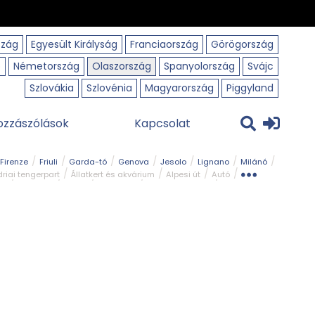
szág
Egyesült Királyság
Franciaország
Görögország
o
Németország
Olaszország
Spanyolország
Svájc
Szlovákia
Szlovénia
Magyarország
Piggyland
ozzászólások
Kapcsolat
Firenze
Friuli
Garda-tó
Genova
Jesolo
Lignano
Milánó
riai tengerpart
Állatkert és akvárium
Alpesi út
Autó
rk
Kerékpár
Kilátó
Legszebb
Ligur tengerpart
Szirt és fok
Szurdok
Tavak
Templom és kolostor