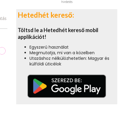
hirdetés
Hetedhét kereső:
tás
Töltsd le a Hetedhét kereső mobil
applikációt!
Egyszerű használat
Megmutatja, mi van a közelben
Utazáshoz nélkülözhetetlen: Magyar és
külföldi úticélok