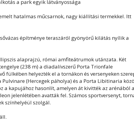
alkotás a park egyik látványossága
emelt hatalmas műcsarnok, nagy kiállítási termekkel. Itt
sővázas építménye teraszáról gyönyörű kilátás nyílik a
ellipszis alaprajzú, római amfiteátrumok utánzata. Két
engelye (238 m) a diadalívszerű Porta Trionfale
evő fülkében helyezték el a tornákon és versenyeken szere
a Pulvinare (Hercegek páholya) és a Porta Libitinaria közö
z a kapujához hasonlít, amelyen át kivitték az arénából 
eon jelenlétében avatták fel. Számos sportversenyt, torn
k színhelyéül szolgál.
ll.