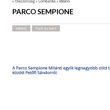
»
Olaszország
»
Lombardia
»
Milánó
PARCO SEMPIONE
Milánó
Park és kert
A Parco Sempione Milánó egyik legnagyobb zöld ter
között Petőfi Sándorról.