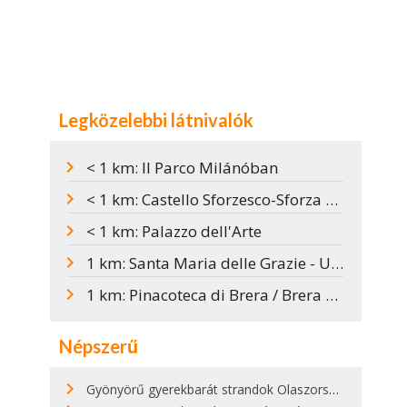
Legközelebbi látnivalók
< 1 km: Il Parco Milánóban
< 1 km: Castello Sforzesco-Sforza kastély Milánóban
< 1 km: Palazzo dell'Arte
1 km: Santa Maria delle Grazie - Utolsó vacsora
1 km: Pinacoteca di Brera / Brera Képtár
Népszerű
Gyönyörű gyerekbarát strandok Olaszországban - megmutatjuk a 15 legjobbat