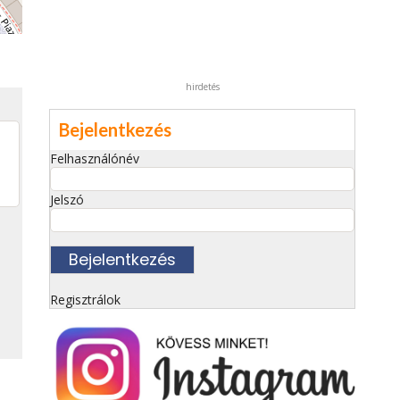
hirdetés
Bejelentkezés
Felhasználónév
Jelszó
Regisztrálok