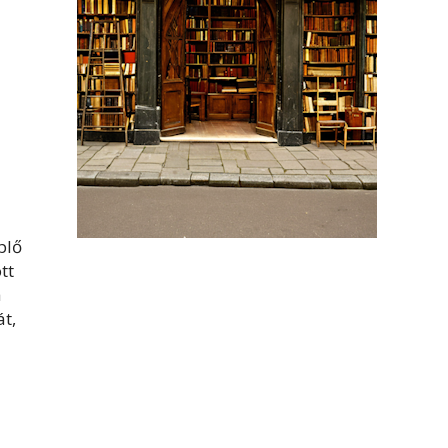
plő
tt
a
át,