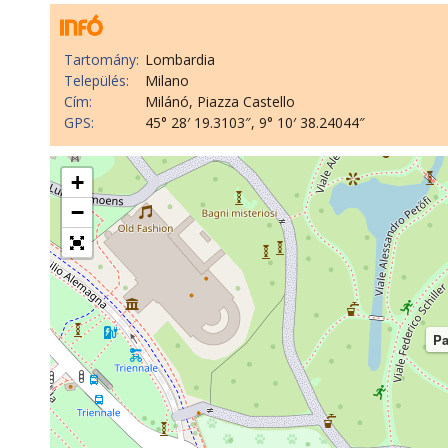
Tartomány:
Lombardia
Település:
Milano
Cím:
Milánó, Piazza Castello
GPS:
45° 28′ 19.3103″, 9° 10′ 38.24044″
+
−
Pa