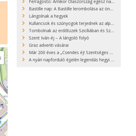
Ferragosto: Amikor Olaszország egész nap nyaral
Bastille nap: A Bastille lerombolása az önkényuralom végét jelentette
Lángolnak a hegyek
Kullancsok és szúnyogok terjednek az alpesi legelőkön
Tombolnak az erdőtüzek Szicíliában és Szardínián
Szent Iván-éj – A lángoló folyó
Graz adventi vásárai
Már 200 éves a „Csendes éj! Szentséges éj!”
A nyári napforduló éjjelén legendás hegyi tüzek világítják meg Zugspitzét