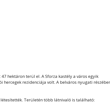
 47 hektáron terül el. A Sforza kastély a város egyik
ói hercegek rezidenciája volt. A belváros nyugati részébe
tesítették. Területén több látnivaló is található: