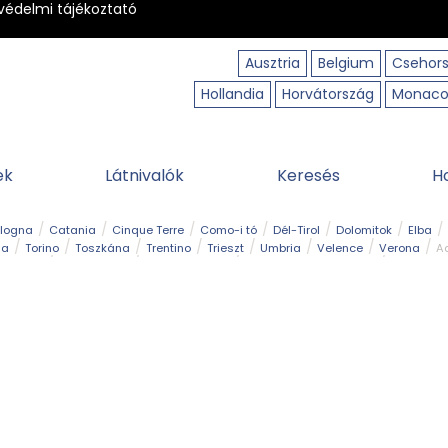
védelmi tájékoztató
Ausztria
Belgium
Csehor
Hollandia
Horvátország
Monac
ek
Látnivalók
Keresés
H
ologna
Catania
Cinque Terre
Como-i tó
Dél-Tirol
Dolomitok
Elba
ia
Torino
Toszkána
Trentino
Trieszt
Umbria
Velence
Verona
Ad
receptek
Filmhelyszín
Hegy és csúcs
I borghi più belli d’Italia
Kalandpa
Park és kert
Szabadidőpark
Szánkópálya
Szentek és ereklyék
Sziget
kség
Vízesés