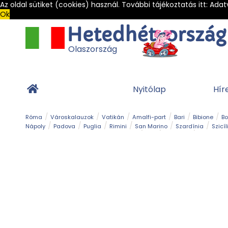
Az oldal sütiket (cookies) használ. További tájékoztatás itt:
Adat
Ok
Olaszország
Nyitólap
Hír
Róma
Városkalauzok
Vatikán
Amalfi-part
Bari
Bibione
B
Nápoly
Padova
Puglia
Rimini
San Marino
Szardínia
Szicíl
Barlang
Bob
Esemény
Ételek és 
Magyar emlékek
Múzeum
Nyaralóhelyek
Ókor
Panoráma út
Tengerpart
Toszkán tengerpart
Túra
Vár és kastély
Világörö