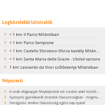
Legközelebbi látnivalók
< 1 km: Il Parco Milánóban
< 1 km: Parco Sempione
< 1 km: Castello Sforzesco-Sforza kastély Milánóban
< 1 km: Santa Maria delle Grazie - Utolsó vacsora
1 km: Leonardo da Vinci szőlőskertje Milánóban
Népszerű
A cicák világnapján fényképeztük ezt a bokor alatt hűsölő cicát Kisorosziban
Gyönyörű gyerekbarát strandok Olaszországban - megmutatjuk a 15 legjobbat
Ferragosto: Amikor Olaszország egész nap nyaral