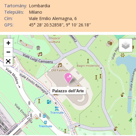
Tartomány:
Lombardia
Település:
Milano
Cím:
Viale Emilio Alemagna, 6
GPS:
45° 28′ 20.52858″, 9° 10′ 26.18″
+
−
Palazzo dell'Arte