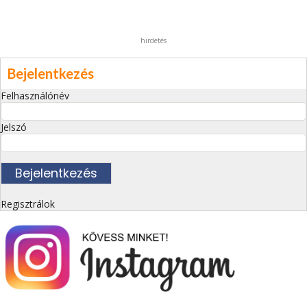
hirdetés
Bejelentkezés
Felhasználónév
Jelszó
Regisztrálok