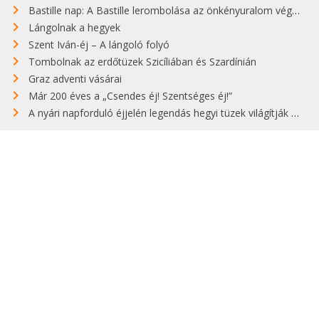
Bastille nap: A Bastille lerombolása az önkényuralom végét jelentette
Lángolnak a hegyek
Szent Iván-éj – A lángoló folyó
Tombolnak az erdőtüzek Szicíliában és Szardínián
Graz adventi vásárai
Már 200 éves a „Csendes éj! Szentséges éj!”
A nyári napforduló éjjelén legendás hegyi tüzek világítják meg Zugspitzét