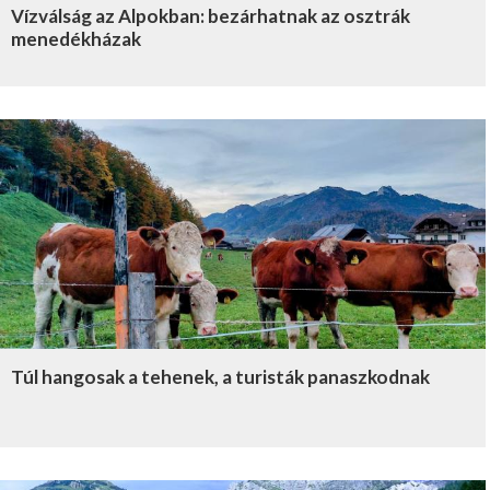
Vízválság az Alpokban: bezárhatnak az osztrák
menedékházak
Túl hangosak a tehenek, a turisták panaszkodnak