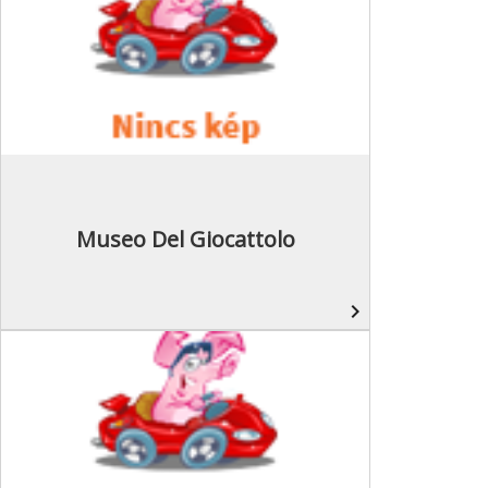
Museo Del Giocattolo
navigate_next