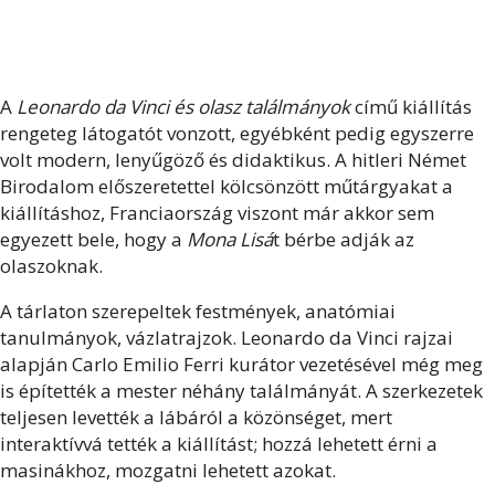
A
Leonardo da Vinci és olasz találmányok
című kiállítás
rengeteg látogatót vonzott, egyébként pedig egyszerre
volt modern, lenyűgöző és didaktikus. A hitleri Német
Birodalom előszeretettel kölcsönzött műtárgyakat a
kiállításhoz, Franciaország viszont már akkor sem
egyezett bele, hogy a
Mona Lisá
t bérbe adják az
olaszoknak.
A tárlaton szerepeltek festmények, anatómiai
tanulmányok, vázlatrajzok. Leonardo da Vinci rajzai
alapján Carlo Emilio Ferri kurátor vezetésével még meg
is építették a mester néhány találmányát. A szerkezetek
teljesen levették a lábáról a közönséget, mert
interaktívvá tették a kiállítást; hozzá lehetett érni a
masinákhoz, mozgatni lehetett azokat.