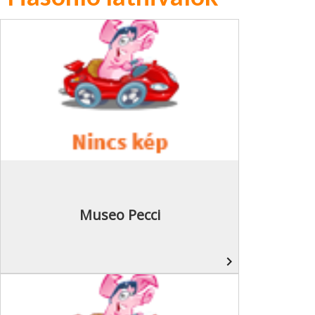
Museo Pecci
navigate_next