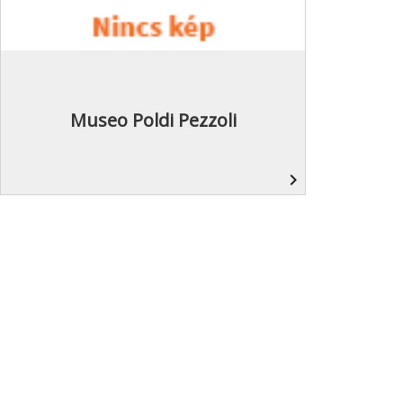
Museo Poldi Pezzoli
navigate_next