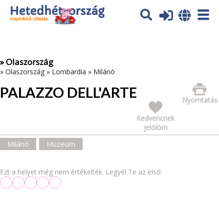
Az oldal sütiket (cookies) használ. További tájékoztatás itt:
Adatvédelmi tájékoztató
Ok
» Olaszország
»
Olaszország
»
Lombardia
»
Milánó
PALAZZO DELL'ARTE
Nyomtatás
Kedvencnek
jelölöm
Milánó
Múzeum
Ezt a helyet még nem értékelték. Legyél Te az első: