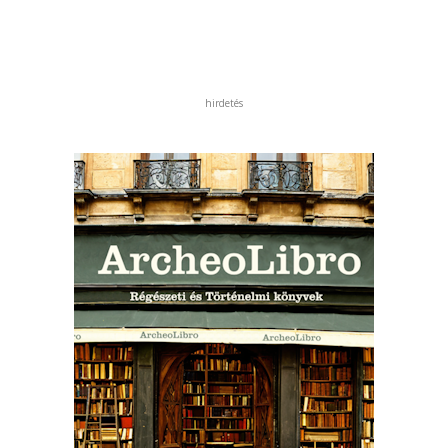
hirdetés