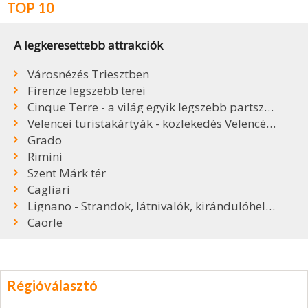
TOP 10
A legkeresettebb attrakciók
Városnézés Triesztben
Firenze legszebb terei
Cinque Terre - a világ egyik legszebb partszakasza
Velencei turistakártyák - közlekedés Velencében
Grado
Rimini
Szent Márk tér
Cagliari
Lignano - Strandok, látnivalók, kirándulóhelyek
Caorle
Régióválasztó