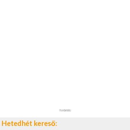
hirdetés
Hetedhét kereső: