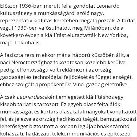
Először 1936-ban merült fel a gondolat Leonardo
kultuszát egy a munkásságáról szóló nagy,
reprezentatív kiállítás keretében megalapozzák. A tárlat
végül 1939-ben valósulhatott meg Milánóban, de a
következő évben a kiállítást elutaztatták New Yorkba,
majd Tokióba is.
A fasiszta rezsim ekkor már a háború küszöbén állt, a
náci Németországhoz fokozatosan közelebb kerülve
pedig létfontosságú volt reklámozni az ország
gazdasági és technológiai fejlődését és függetlenségét,
ehhez szolgált apropóként Da Vinci gazdag életműve.
A csak
Leonardesca
ként emlegetett kiállításhoz egy
kisebb tárlat is tartozott. Ez egyéb olasz feltalálók
munkásságát és kortárs olasz találmányokat vonultatott
fel, és jelezve az ország hadikészültségét, bemutatkozási
lehetőséget biztosított a korban legújabbnak számító
kohászati, hadászati, telekommunikációs és építészeti