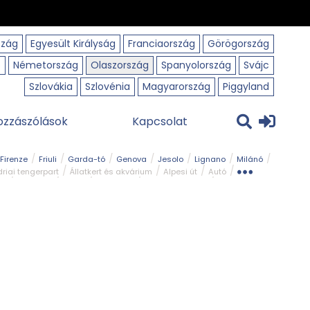
szág
Egyesült Királyság
Franciaország
Görögország
o
Németország
Olaszország
Spanyolország
Svájc
Szlovákia
Szlovénia
Magyarország
Piggyland
ozzászólások
Kapcsolat
Firenze
Friuli
Garda-tó
Genova
Jesolo
Lignano
Milánó
riai tengerpart
Állatkert és akvárium
Alpesi út
Autó
rk
Kerékpár
Kilátó
Legszebb
Ligur tengerpart
Szirt és fok
Szurdok
Tavak
Templom és kolostor