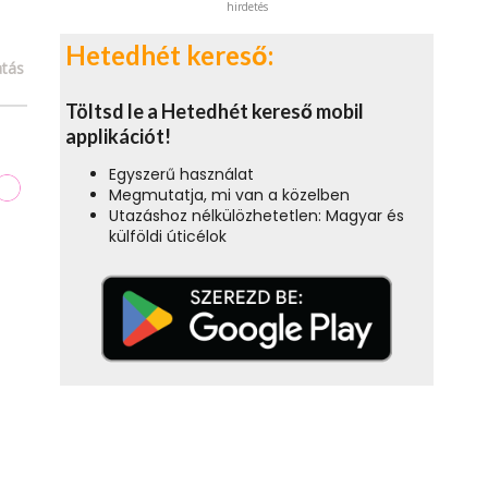
hirdetés
Hetedhét kereső:
tás
Töltsd le a Hetedhét kereső mobil
applikációt!
Egyszerű használat
Megmutatja, mi van a közelben
Utazáshoz nélkülözhetetlen: Magyar és
külföldi úticélok