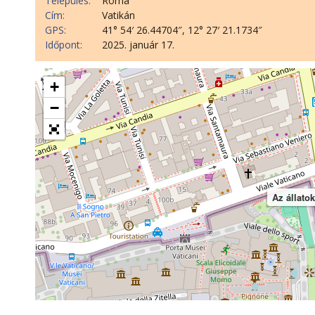
Település:
Roma
Cím:
Vatikán
GPS:
41° 54′ 26.44704″, 12° 27′ 21.1734″
Időpont:
2025. január 17.
+
−
Az állat