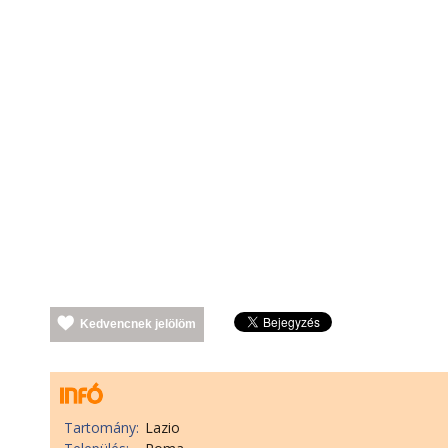
Kedvencnek jelölöm
Tartomány:
Lazio