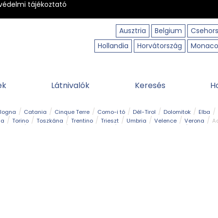
védelmi tájékoztató
Ausztria
Belgium
Csehor
Hollandia
Horvátország
Monac
ek
Látnivalók
Keresés
H
ologna
Catania
Cinque Terre
Como-i tó
Dél-Tirol
Dolomitok
Elba
ia
Torino
Toszkána
Trentino
Trieszt
Umbria
Velence
Verona
Ad
receptek
Filmhelyszín
Hegy és csúcs
I borghi più belli d’Italia
Kalandpa
Park és kert
Szabadidőpark
Szánkópálya
Szentek és ereklyék
Sziget
kség
Vízesés