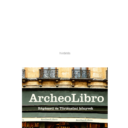
hirdetés