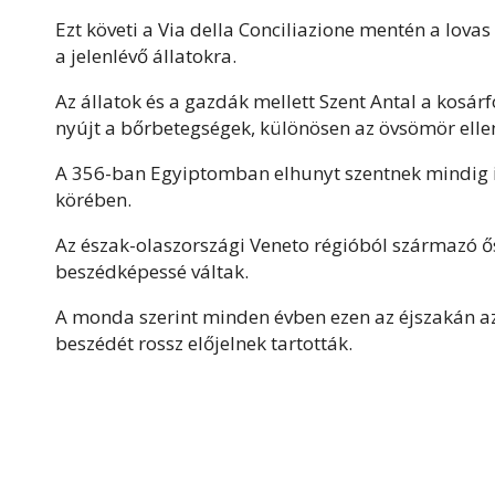
Ezt követi a Via della Conciliazione mentén a lova
a jelenlévő állatokra.
Az állatok és a gazdák mellett Szent Antal a kosár
nyújt a bőrbetegségek, különösen az övsömör elle
A 356-ban Egyiptomban elhunyt szentnek mindig i
körében.
Az észak-olaszországi Veneto régióból származó ősi
beszédképessé váltak.
A monda szerint minden évben ezen az éjszakán az e
beszédét rossz előjelnek tartották.