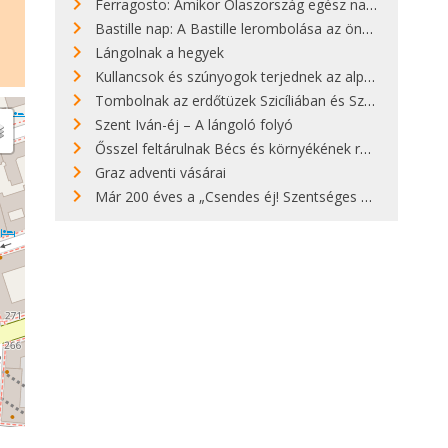
Ferragosto: Amikor Olaszország egész nap nyaral
Bastille nap: A Bastille lerombolása az önkényuralom végét jelentette
Lángolnak a hegyek
Kullancsok és szúnyogok terjednek az alpesi legelőkön
Tombolnak az erdőtüzek Szicíliában és Szardínián
Szent Iván-éj – A lángoló folyó
Ősszel feltárulnak Bécs és környékének rendkívüli építészeti kincsei
Graz adventi vásárai
Már 200 éves a „Csendes éj! Szentséges éj!”