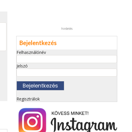
hirdetés
Bejelentkezés
Felhasználónév
Jelszó
Regisztrálok