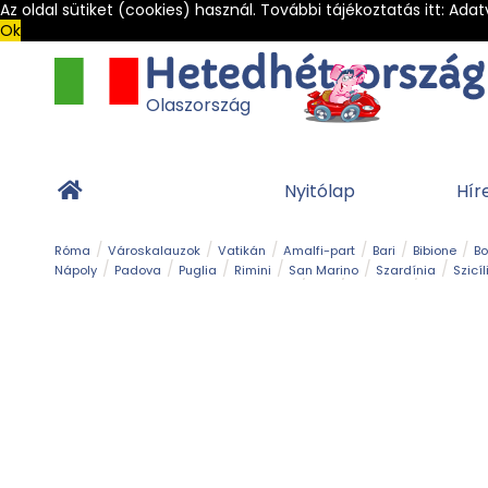
Az oldal sütiket (cookies) használ. További tájékoztatás itt:
Adat
Ok
Olaszország
Nyitólap
Hír
Róma
Városkalauzok
Vatikán
Amalfi-part
Bari
Bibione
B
Nápoly
Padova
Puglia
Rimini
San Marino
Szardínia
Szicíl
Barlang
Bob
Esemény
Ételek és 
Magyar emlékek
Múzeum
Nyaralóhelyek
Ókor
Panoráma út
Tengerpart
Toszkán tengerpart
Túra
Vár és kastély
Világörö