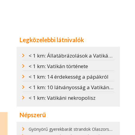
Legközelebbi látnivalók
< 1 km: Állatábrázolások a Vatikánban
< 1 km: Vatikán története
< 1 km: 14 érdekesség a pápákról
< 1 km: 10 látványosság a Vatikánban
< 1 km: Vatikáni nekropolisz
Népszerű
Gyönyörű gyerekbarát strandok Olaszországban - megmutatjuk a 15 legjobbat