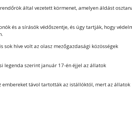
s rendőrök által vezetett körmenet, amelyen áldást osztan
fonók és a sírásók védőszentje, és úgy tartják, hogy védel
n.
s sok híve volt az olasz mezőgazdasági közösségek
 legenda szerint január 17-én éjjel az állatok
mbereket távol tartották az istállóktól, mert az állatok