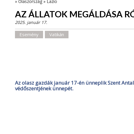
»
Olaszország
»
Lazio
AZ ÁLLATOK MEGÁLDÁSA 
2025. január 17.
Esemény
Vatikán
Az olasz gazdák január 17-én ünneplik Szent Antal
védőszentjének ünnepét.