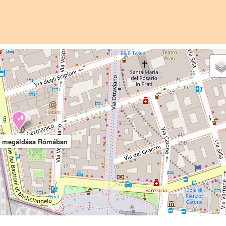
ok megáldása Rómában