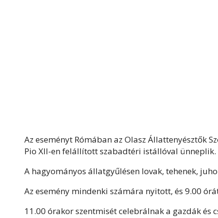
Az eseményt Rómában az Olasz Állattenyésztők Szöve
Pio XII-en felállított szabadtéri istállóval ünneplik.
A hagyományos állatgyűlésen lovak, tehenek, juhok
Az esemény mindenki számára nyitott, és 9.00 órátó
11.00 órakor szentmisét celebrálnak a gazdák és c