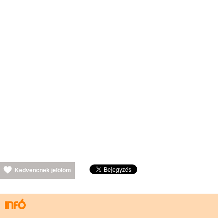
Kedvencnek jelölöm