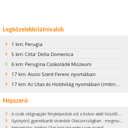
Legközelebbi látnivalók
1 km: Perugia
5 km: Citta' Della Domenica
6 km: Perugina Csokoládé Múzeum
17 km: Assisi Szent Ferenc nyomában
17 km: Az Utas és Holdvilág nyomában Umbriában
Népszerű
A cicák világnapján fényképeztük ezt a bokor alatt hűsölő cicát Kisorosziban
Gyönyörű gyerekbarát strandok Olaszországban - megmutatjuk a 15 legjobbat
Ferragosto: Amikor Olaszország egész nap nyaral