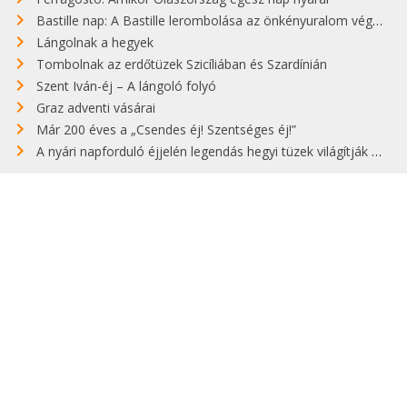
Bastille nap: A Bastille lerombolása az önkényuralom végét jelentette
Lángolnak a hegyek
Tombolnak az erdőtüzek Szicíliában és Szardínián
Szent Iván-éj – A lángoló folyó
Graz adventi vásárai
Már 200 éves a „Csendes éj! Szentséges éj!”
A nyári napforduló éjjelén legendás hegyi tüzek világítják meg Zugspitzét