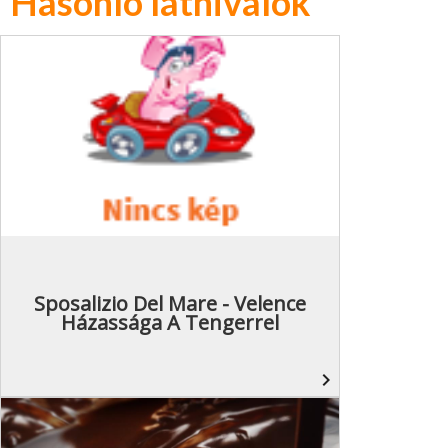
Hasonló látnivalók
Sposalizio Del Mare - Velence
Házassága A Tengerrel
navigate_next