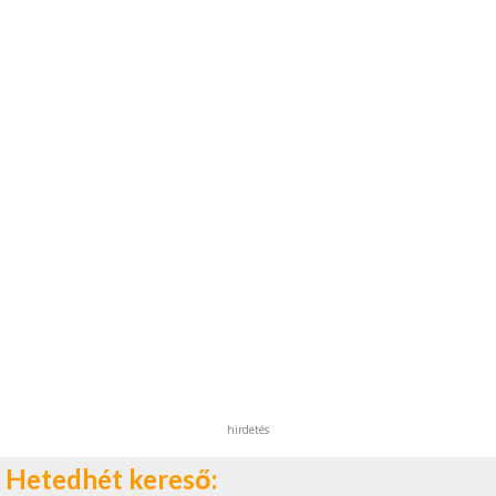
hirdetés
Hetedhét kereső: