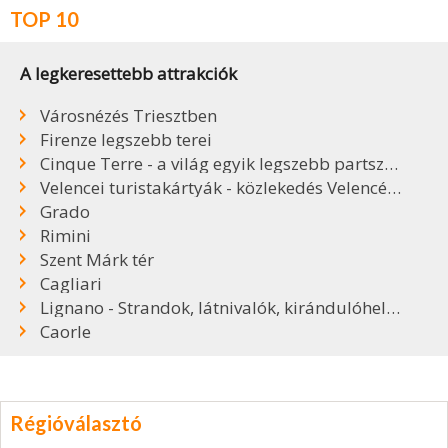
TOP 10
A legkeresettebb attrakciók
Városnézés Triesztben
Firenze legszebb terei
Cinque Terre - a világ egyik legszebb partszakasza
Velencei turistakártyák - közlekedés Velencében
Grado
Rimini
Szent Márk tér
Cagliari
Lignano - Strandok, látnivalók, kirándulóhelyek
Caorle
Régióválasztó