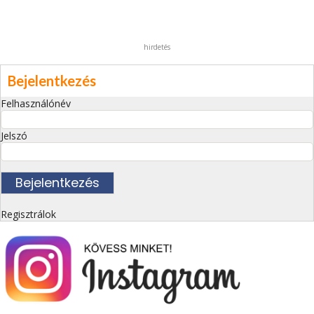
hirdetés
Bejelentkezés
Felhasználónév
Jelszó
Regisztrálok