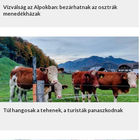
Vízválság az Alpokban: bezárhatnak az osztrák
menedékházak
Túl hangosak a tehenek, a turisták panaszkodnak