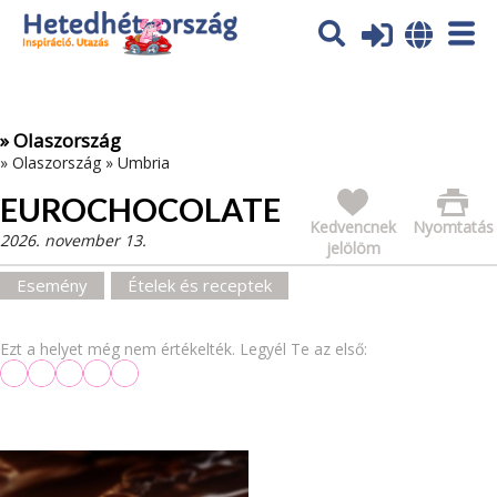
Az oldal sütiket (cookies) használ. További tájékoztatás itt:
Adatvédelmi tájékoztató
Ok
» Olaszország
»
Olaszország
»
Umbria
EUROCHOCOLATE
Kedvencnek
Nyomtatás
2026. november 13.
jelölöm
Esemény
Ételek és receptek
Ezt a helyet még nem értékelték. Legyél Te az első: