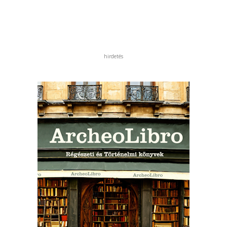
hirdetés