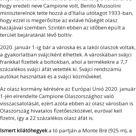
hogy eredeti neve Campione volt, Benito Mussolini
miniszterelnök tette hozzá a d’Italia utótagot 1933-ban,
hogy ezzel is megerősítse az exlávé hűségét olasz
hazájával szemben. Szintén ebben az időben épült a
terület bejáratánál lévő boltív.
2020. január 1-ig bár a városka és a lakói olaszok voltak,
a gyakorlatban svájciként élhettek. A városkában svájci
frankkal fizettek a boltokban, ahol a termékekre a 7,7
százalékos svájci áfát vetették ki. Svájci rendszámú
autókat használtak és a svájci közműveket.
Az olasz kormány kérésére az Európai Unió 2020. január
1-jén elrendelte Campione Olaszországhoz való
visszacsatolását, ezért azóta ebben az olasz városban is
Olaszország hivatalos fizetőeszközével, euróval kell
fizetni, így a 22 százalékos olasz áfát is.
Ismert kilátóhegyek
a tó partján a Monte Bré (925 m), a