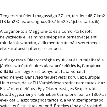
Tengerszint feletti magassága 271 m, területe 48,7 km2
(18 km2 Olaszországhoz, 30,7 km2 Svájchoz tartozik).
A Luganói-tó a Maggiore-tó és a Comói-tó között
helyezkedik el, és mindenképpen alternatívát jelent
mindazok számára, akik mediterrán bájt szeretnének
élvezni alpesi háttérrel szemben.
A tó egy része Olaszországba nyúlik át és itt található a
játékkaszinójáról híres
olasz beékelődés is, Campione
d'Italia
, ami egy kissé bonyolult határvonalat
eredményez. Bár svájci terület veszi körül, az Európai
Unió része, de az EU Vámkódexe szerint nem tartozik az
EU vámterületéhez. Egy Olaszország és Svájc között
kötött egyezmény értelmében Campione, bár az 1860-as
évek óta Olaszországhoz tartozik, a vám szempontjából
svájci területnek tekintendő. Érdekes tény a városkáról,