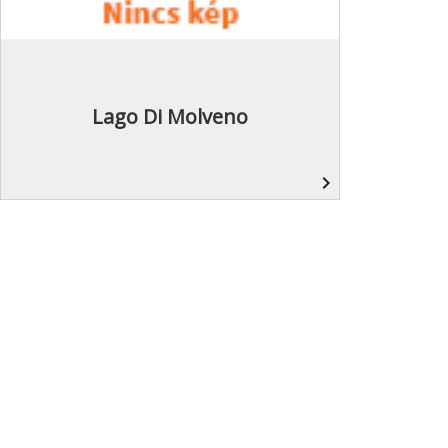
Lago Di Molveno
navigate_next