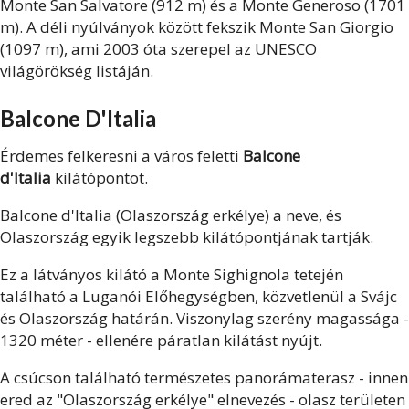
Monte San Salvatore (912 m) és a Monte Generoso (1701
m). A déli nyúlványok között fekszik Monte San Giorgio
(1097 m), ami 2003 óta szerepel az UNESCO
világörökség listáján.
Balcone D'Italia
Érdemes felkeresni a város feletti
Balcone
d'Italia
kilátópontot.
Balcone d'Italia (Olaszország erkélye) a neve, és
Olaszország egyik legszebb kilátópontjának tartják.
Ez a látványos kilátó a Monte Sighignola tetején
található a Luganói Előhegységben, közvetlenül a Svájc
és Olaszország határán. Viszonylag szerény magassága -
1320 méter - ellenére páratlan kilátást nyújt.
A csúcson található természetes panorámaterasz - innen
ered az "Olaszország erkélye" elnevezés - olasz területen