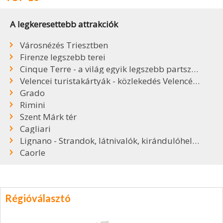
A legkeresettebb attrakciók
Városnézés Triesztben
Firenze legszebb terei
Cinque Terre - a világ egyik legszebb partszakasza
Velencei turistakártyák - közlekedés Velencében
Grado
Rimini
Szent Márk tér
Cagliari
Lignano - Strandok, látnivalók, kirándulóhelyek
Caorle
Régióválasztó