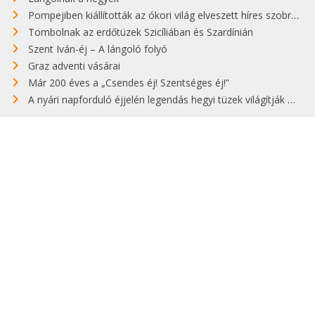
Pompejiben kiállították az ókori világ elveszett híres szobrának másolatát
Tombolnak az erdőtüzek Szicíliában és Szardínián
Szent Iván-éj – A lángoló folyó
Graz adventi vásárai
Már 200 éves a „Csendes éj! Szentséges éj!”
A nyári napforduló éjjelén legendás hegyi tüzek világítják meg Zugspitzét