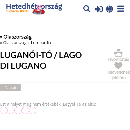
Az oldal sütiket (cookies) használ. További tájékoztatás itt:
Adatvédelmi tájékoztató
Ok
» Olaszország
»
Olaszország
»
Lombardia
LUGANÓI-TÓ / LAGO
Nyomtatás
DI LUGANO
Kedvencnek
jelölöm
Tavak
Ezt a helyet még nem értékelték. Legyél Te az első: