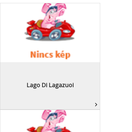
Lago Di Lagazuoi
navigate_next