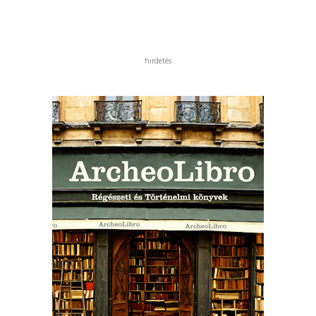
hirdetés