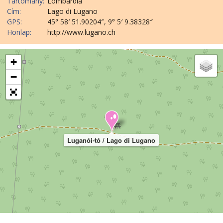
Tartomány:
Lombardia
Cím:
Lago di Lugano
GPS:
45° 58′ 51.90204″, 9° 5′ 9.38328″
Honlap:
http://www.lugano.ch
+
−
Luganói-tó / Lago di Lugano