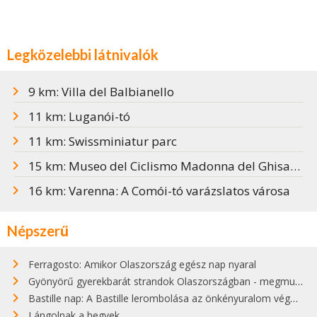
Legközelebbi látnivalók
9 km: Villa del Balbianello
11 km: Luganói-tó
11 km: Swissminiatur parc
15 km: Museo del Ciclismo Madonna del Ghisallo
16 km: Varenna: A Comói-tó varázslatos városa
Népszerű
Ferragosto: Amikor Olaszország egész nap nyaral
Gyönyörű gyerekbarát strandok Olaszországban - megmutatjuk a 15 legjobbat
Bastille nap: A Bastille lerombolása az önkényuralom végét jelentette
Lángolnak a hegyek