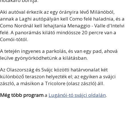
hótakaró borítja.
Aki autóval érkezik az egy órányira lévő Milánóból,
annak a Laghi autópályán kell Como felé haladnia, és a
Como Nordnál kell lehajtania Menaggio - Valle d'Intelvi
felé. A panorámás kilátó mindössze 20 percre van a
Comói-tótól.
A tetején ingyenes a parkolás, és van egy pad, ahová
leülve gyönyörködhetünk a kilátásban.
Az Olaszország és Svájc közötti határvonalat két
különböző teraszon helyezték el; az egyiken a svájci
zászló, a másikon a Tricolore (olasz zászló) áll.
Még több program
a
Lugánói-tó svájci oldalán
.