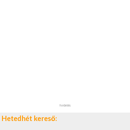
hirdetés
Hetedhét kereső: