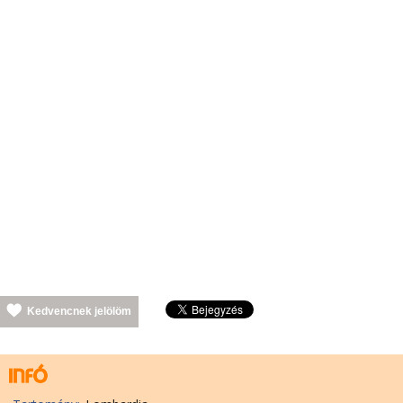
Kedvencnek jelölöm