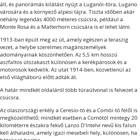
áll, és panorámás kilátást nyújt a Luganói-tóra, Lugano
városára és a környező alpesi tájra. Tiszta időben akár
néhány legendás 4000 méteres csúcsra, például a
Monte Rosa és a Matterhorn csúcsára is el lehet látni.
1913-ban épült meg az út, amely egészen a teraszig
vezet, a helybe szerelmes magánszemélyek
adományainak köszönhetően. Az 5,5 km hosszú
aszfaltos útszakaszt különösen a kerékpárosok és a
motorosok kedvelik. Az utat 1914-ben, közvetlenül az
első világháború előtt adták át.
A határ mindkét oldaláról több túraútvonal is felvezet a
csúcsra.
Az olaszországi erkély a Ceresio-tó és a Comói-tó felől is
megközelíthető; mindkét esetben a Comótól mintegy 20
kilométerre északra fekvő Lanzo D'Intelvi nevű kis falun
kell áthaladni, amely igazi mesebeli hely, különösen, ha