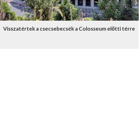
Visszatértek a csecsebecsék a Colosseum előtti térre