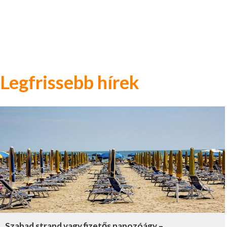
Legfrissebb hírek
Szabad strand vagy fizetős napozóágy –