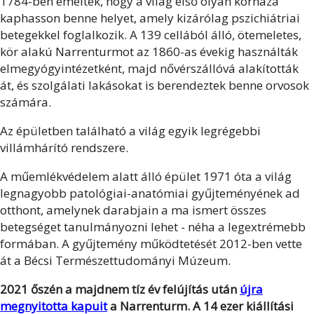
1784-ben emelték, hogy a világ első olyan kórháza
kaphasson benne helyet, amely kizárólag pszichiátriai
betegekkel foglalkozik. A 139 cellából álló, ötemeletes,
kör alakú Narrenturmot az 1860-as évekig használták
elmegyógyintézetként, majd nővérszállóvá alakították
át, és szolgálati lakásokat is berendeztek benne orvosok
számára.
Az épületben található a világ egyik legrégebbi
villámhárító rendszere.
A műemlékvédelem alatt álló épület 1971 óta a világ
legnagyobb patológiai-anatómiai gyűjteményének ad
otthont, amelynek darabjain a ma ismert összes
betegséget tanulmányozni lehet - néha a legextrémebb
formában. A gyűjtemény működtetését 2012-ben vette
át a Bécsi Természettudományi Múzeum.
2021 őszén a majdnem tíz év felújítás után
újra
megnyitotta kapuit
a Narrenturm. A 14 ezer kiállítási