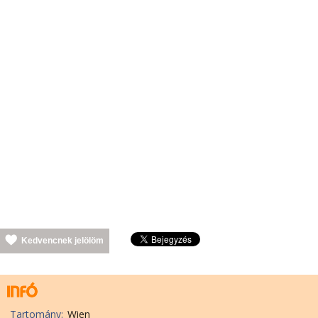
Kedvencnek jelölöm
Tartomány:
Wien