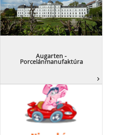
Augarten -
Porcelánmanufaktúra
navigate_next