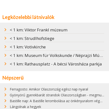
Legközelebbi látnivalók
< 1 km: Viktor Frankl múzeum
< 1 km: Strudlhofstiege
< 1 km: Votivkirche
< 1 km: Museum für Volkskunde / Néprajzi Múzeum
< 1 km: Rathausplatz - A bécsi Városháza parkja
Népszerű
Ferragosto: Amikor Olaszország egész nap nyaral
Gyönyörű gyerekbarát strandok Olaszországban - megmutatjuk a 15 legjobbat
Bastille nap: A Bastille lerombolása az önkényuralom végét jelentette
Lángolnak a hegyek