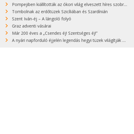
Pompejiben kiállították az ókori világ elveszett híres szobrának másolatát
Tombolnak az erdőtüzek Szicíliában és Szardínián
Szent Iván-éj – A lángoló folyó
Graz adventi vásárai
Már 200 éves a „Csendes éj! Szentséges éj!”
A nyári napforduló éjjelén legendás hegyi tüzek világítják meg Zugspitzét