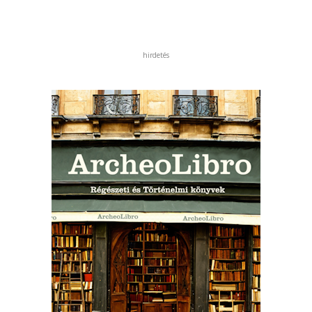
hirdetés