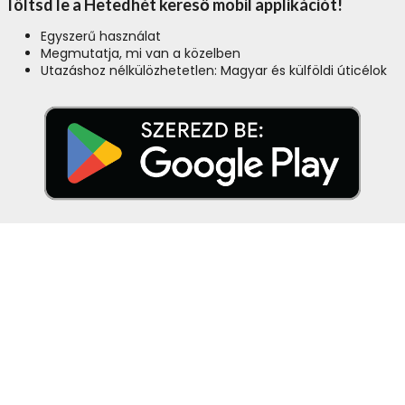
Töltsd le a Hetedhét kereső mobil applikációt!
Egyszerű használat
Megmutatja, mi van a közelben
Utazáshoz nélkülözhetetlen: Magyar és külföldi úticélok