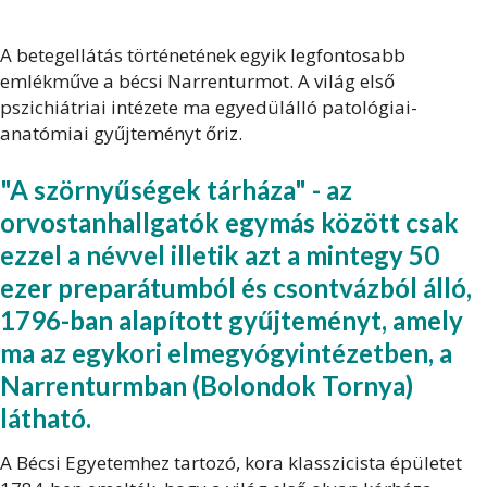
A betegellátás történetének egyik legfontosabb
emlékműve a bécsi Narrenturmot. A világ első
pszichiátriai intézete ma egyedülálló patológiai-
anatómiai gyűjteményt őriz.
"A szörnyűségek tárháza" - az
orvostanhallgatók egymás között csak
ezzel a névvel illetik azt a mintegy 50
ezer preparátumból és csontvázból álló,
1796-ban alapított gyűjteményt, amely
ma az egykori elmegyógyintézetben, a
Narrenturmban (Bolondok Tornya)
látható.
A Bécsi Egyetemhez tartozó, kora klasszicista épületet