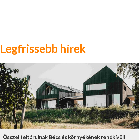
Legfrissebb hírek
Ősszel feltárulnak Bécs és környékének rendkívüli