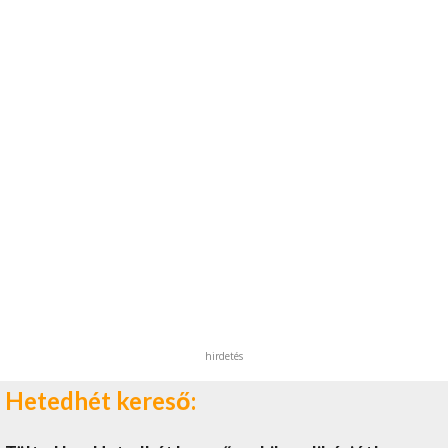
hirdetés
Hetedhét kereső: