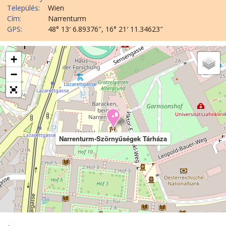
Település:
Wien
Cím:
Narrenturm
GPS:
48° 13′ 6.89376″, 16° 21′ 11.34623″
+
−
Narrenturm-Szörnyűségek Tárháza