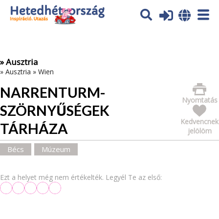
Az oldal sütiket (cookies) használ. További tájékoztatás itt:
Adatvédelmi tájékoztató
Ok
» Ausztria
»
Ausztria
»
Wien
NARRENTURM-
Nyomtatás
SZÖRNYŰSÉGEK
Kedvencnek
TÁRHÁZA
jelölöm
Bécs
Múzeum
Ezt a helyet még nem értékelték. Legyél Te az első: