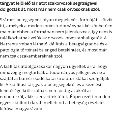
tárgyat felölelő tárlatot szakorvosok segítségével
dolgozták át, most már nem csak orvosoknak szól.
Számos betegségnek olyan megjelenési formáját is őrzik
itt, amelyek a modern orvostudománynak köszönhetően
ma már ebben a formában nem jelentkeznek, így nem is
találkozhatnak velük az orvosok, orvostanhallgatók. A
Narrenturmban látható kiállítás a betegségtanba és a
patológia történetébe enged betekintést, és most már
nem csak szakembereknek szól.
A kiállítás átdolgozásakor nagyon ügyeltek arra, hogy
mindvégig megtartsák a tudományos jelleget és ne a
szájtátva bámészkodó katasztrófaturistákat szolgálják
ki. A kiállítási tárgyak a betegségekről és a kezelési
lehetőségeikről szólnak, nem pedig azokról az
emberekről, akik szenvedtek tőlük. Éppen ezért minden
egyes kiállított darab mellett ott a betegség részletes
leírása, magyarázata.