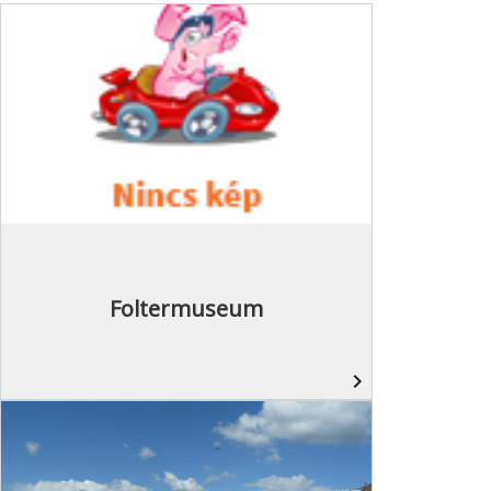
Foltermuseum
navigate_next