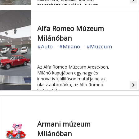
magasházakig: Milánó, a divat
metropolisza mindig tartogat
meglepetéseket.
Alfa Romeo Múzeum
Milánóban
#Autó
#Milánó
#Múzeum
Az Alfa Romeo Múzeum Arese-ben,
Milánó kapujában egy nagy és
innovatív kiállításon mutatja be az
navigate_next
olasz autómárka, az Alfa Romeo
történetét.
Armani múzeum
Milánóban