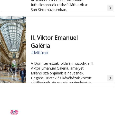
futballcsapatok relikviái láthatók a
navigate_next
San Siro múzeumban.
II. Viktor Emanuel
Galéria
#Milánó
A Dóm tér északi oldalán húzódik a II.
Viktor Emánuel Galéria, amelyet
Milánó szalonjának is neveznek.
navigate_next
Elegáns üzletek és kávéházak között
sétálhatunk, de magát az épületet is
érdemes megnézni.