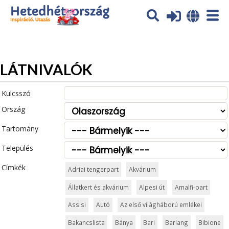
Az oldal sütiket (cookies) használ. További tájékoztatás itt:
Adatvédelmi tájékoztató
Ok
LÁTNIVALÓK
Kulcsszó
Ország
Tartomány
Település
Címkék
Adriai tengerpart
Akvárium
Állatkert és akvárium
Alpesi út
Amalfi-part
Assisi
Autó
Az első világháború emlékei
Bakancslista
Bánya
Bari
Barlang
Bibione