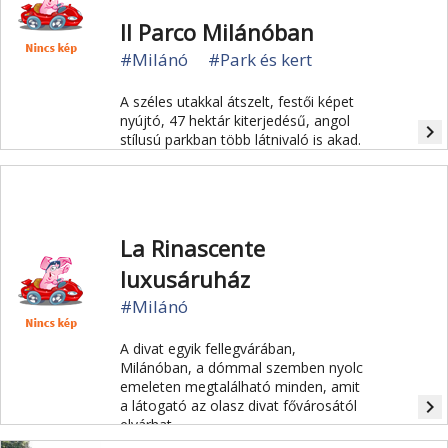
Il Parco Milánóban
#Milánó
#Park és kert
A széles utakkal átszelt, festői képet
nyújtó, 47 hektár kiterjedésű, angol
navigate_next
stílusú parkban több látnivaló is akad.
La Rinascente
luxusáruház
#Milánó
A divat egyik fellegvárában,
Milánóban, a dómmal szemben nyolc
emeleten megtalálható minden, amit
navigate_next
a látogató az olasz divat fővárosától
elvárhat.