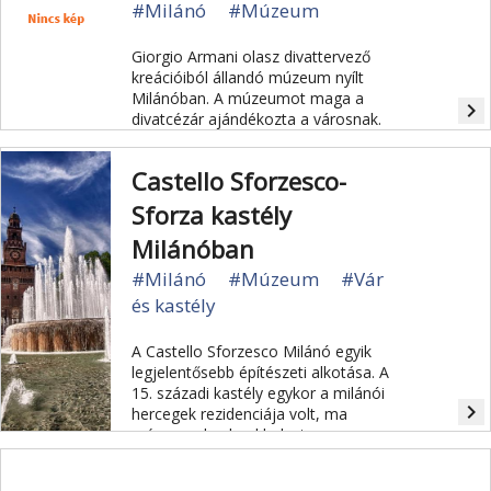
#Milánó
#Múzeum
Giorgio Armani olasz divattervező
kreációiból állandó múzeum nyílt
Milánóban. A múzeumot maga a
navigate_next
divatcézár ajándékozta a városnak.
Castello Sforzesco-
Sforza kastély
Milánóban
#Milánó
#Múzeum
#Vár
és kastély
A Castello Sforzesco Milánó egyik
legjelentősebb építészeti alkotása. A
15. századi kastély egykor a milánói
navigate_next
hercegek rezidenciája volt, ma
múzeumoknak ad helyet.