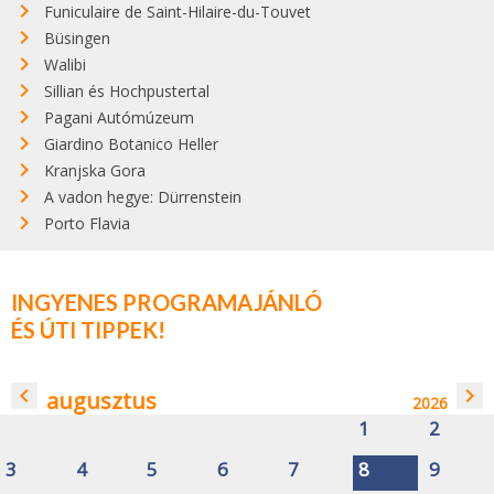
Funiculaire de Saint-Hilaire-du-Touvet
Büsingen
Walibi
Sillian és Hochpustertal
Pagani Autómúzeum
Giardino Botanico Heller
Kranjska Gora
A vadon hegye: Dürrenstein
Porto Flavia
INGYENES PROGRAMAJÁNLÓ
ÉS ÚTI TIPPEK!
navigate_before
navigate_next
augusztus
2026
1
2
3
4
5
6
7
8
9