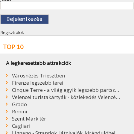
Regisztrálok
TOP 10
A legkeresettebb attrakciók
Városnézés Triesztben
Firenze legszebb terei
Cinque Terre - a világ egyik legszebb partszakasza
Velencei turistakártyák - közlekedés Velencében
Grado
Rimini
Szent Márk tér
Cagliari
Lignano - Strandok, látnivalók, kirándulóhelyek