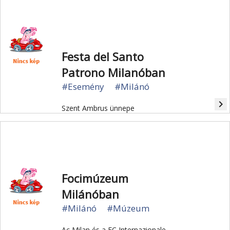
Festa del Santo
Patrono Milanóban
#Esemény
#Milánó
navigate_next
Szent Ambrus ünnepe
Focimúzeum
Milánóban
#Milánó
#Múzeum
Ac Milan és a FC Internazionale