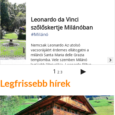
Leonardo da Vinci
szőlőskertje Milánóban
#Milánó
Nemcsak Leonardo Az utolsó
vacsorájáért érdemes ellátogatni a
milánói Santa Maria delle Grazia
navigate_next
templomba. Vele szemben Milánó
legújabb látnivalója, Leonardo féltve
▶
őrzött szőlőültetvénye, a Casa degli
1
2
3
Atellani kertjében lenyűgözi a
látogatókat.
Legfrissebb hírek