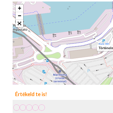
+
−
Történel
Értékeld te is!