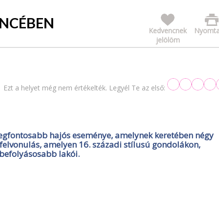
ENCÉBEN
Kedvencnek
Nyomta
jelölöm
Ezt a helyet még nem értékelték. Legyél Te az első:
e legfontosabb hajós eseménye, amelynek keretében négy
felvonulás, amelyen 16. századi stílusú gondolákon,
gbefolyásosabb lakói.