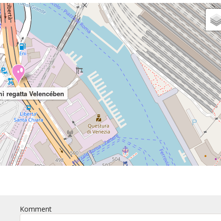
mi regatta Velencében
Komment