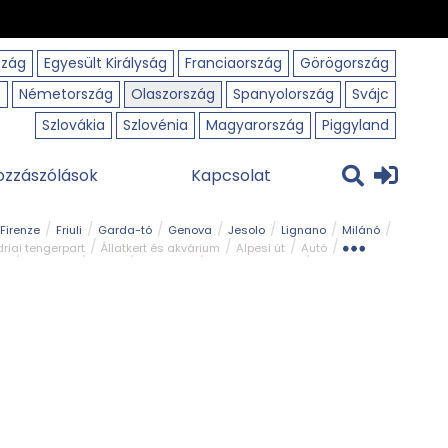
szág
Egyesült Királyság
Franciaország
Görögország
o
Németország
Olaszország
Spanyolország
Svájc
Szlovákia
Szlovénia
Magyarország
Piggyland
ozzászólások
Kapcsolat
Firenze
Friuli
Garda-tó
Genova
Jesolo
Lignano
Milánó
riai tengerpart
Állatkert és akvárium
Alpesi út
Autó
rk
Kerékpár
Kilátó
Legszebb
Ligur tengerpart
Szirt és fok
Szurdok
Tavak
Templom és kolostor