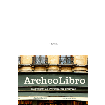
hirdetés