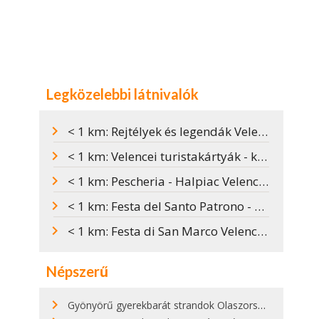
Legközelebbi látnivalók
< 1 km: Rejtélyek és legendák Velencében
< 1 km: Velencei turistakártyák - közlekedés Velencében
< 1 km: Pescheria - Halpiac Velencében
< 1 km: Festa del Santo Patrono - Szent Márk ünnepe Velencében
< 1 km: Festa di San Marco Velencében
Népszerű
Gyönyörű gyerekbarát strandok Olaszországban - megmutatjuk a 15 legjobbat