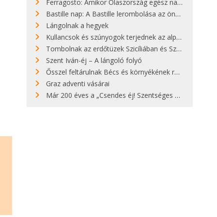
Ferragosto: Amikor Olaszország egész nap nyaral
Bastille nap: A Bastille lerombolása az önkényuralom végét jelentette
Lángolnak a hegyek
Kullancsok és szúnyogok terjednek az alpesi legelőkön
Tombolnak az erdőtüzek Szicíliában és Szardínián
Szent Iván-éj – A lángoló folyó
Ősszel feltárulnak Bécs és környékének rendkívüli építészeti kincsei
Graz adventi vásárai
Már 200 éves a „Csendes éj! Szentséges éj!”