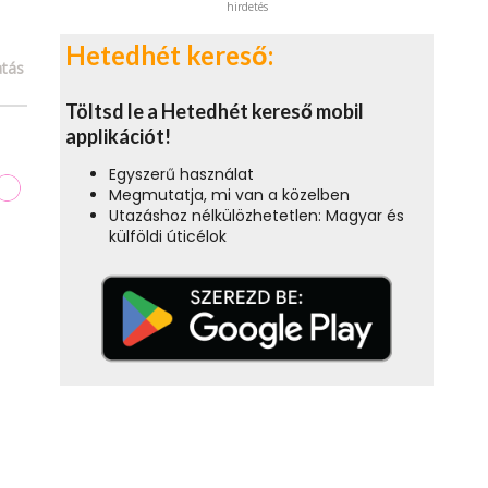
hirdetés
Hetedhét kereső:
tás
Töltsd le a Hetedhét kereső mobil
applikációt!
Egyszerű használat
Megmutatja, mi van a közelben
Utazáshoz nélkülözhetetlen: Magyar és
külföldi úticélok