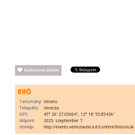
Kedvencnek jelölöm
Tartomány:
Veneto
Település:
Venezia
GPS:
45° 26′ 27.05064″, 12° 18′ 55.85436″
Időpont:
2025. szeptember 7.
Honlap:
http://events.veneziaunica.it/content/historica