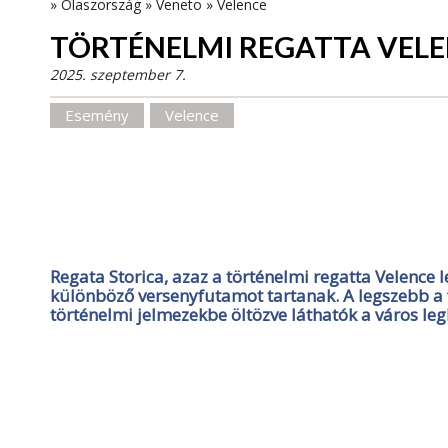
»
Olaszország
»
Veneto
»
Velence
TÖRTÉNELMI REGATTA VEL
2025. szeptember 7.
Esemény
Velence
Regata Storica, azaz a történelmi regatta Velenc
különböző versenyfutamot tartanak. A legszebb a 
történelmi jelmezekbe öltözve láthatók a város le