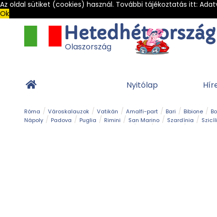
Az oldal sütiket (cookies) használ. További tájékoztatás itt:
Adat
Ok
Olaszország
Nyitólap
Hír
Róma
Városkalauzok
Vatikán
Amalfi-part
Bari
Bibione
B
Nápoly
Padova
Puglia
Rimini
San Marino
Szardínia
Szicíl
Barlang
Bob
Esemény
Ételek és 
Magyar emlékek
Múzeum
Nyaralóhelyek
Ókor
Panoráma út
Tengerpart
Toszkán tengerpart
Túra
Vár és kastély
Világörö