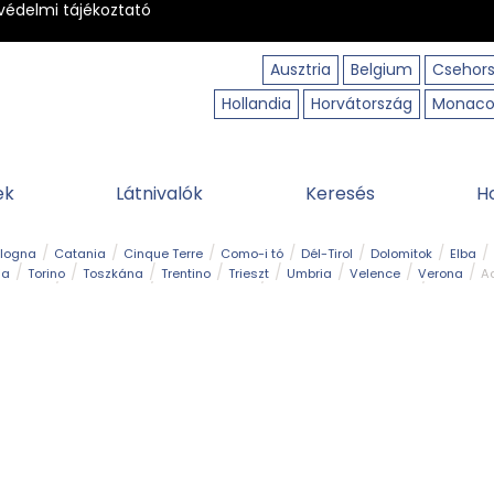
védelmi tájékoztató
Ausztria
Belgium
Csehor
Hollandia
Horvátország
Monac
ek
Látnivalók
Keresés
H
ologna
Catania
Cinque Terre
Como-i tó
Dél-Tirol
Dolomitok
Elba
ia
Torino
Toszkána
Trentino
Trieszt
Umbria
Velence
Verona
Ad
receptek
Filmhelyszín
Hegy és csúcs
I borghi più belli d’Italia
Kalandpa
Park és kert
Szabadidőpark
Szánkópálya
Szentek és ereklyék
Sziget
kség
Vízesés