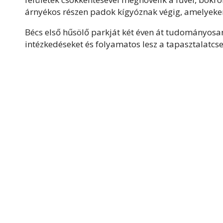
árnyékos részen padok kígyóznak végig, amelyeken
Bécs első hűsölő parkját két éven át tudományosan
intézkedéseket és folyamatos lesz a tapasztalatcser