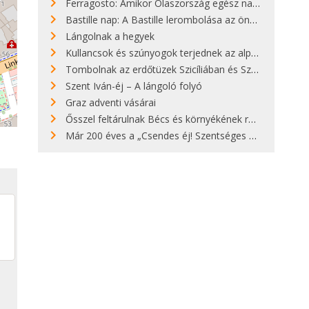
Ferragosto: Amikor Olaszország egész nap nyaral
Bastille nap: A Bastille lerombolása az önkényuralom végét jelentette
Lángolnak a hegyek
Kullancsok és szúnyogok terjednek az alpesi legelőkön
Tombolnak az erdőtüzek Szicíliában és Szardínián
Szent Iván-éj – A lángoló folyó
Graz adventi vásárai
Ősszel feltárulnak Bécs és környékének rendkívüli építészeti kincsei
Már 200 éves a „Csendes éj! Szentséges éj!”