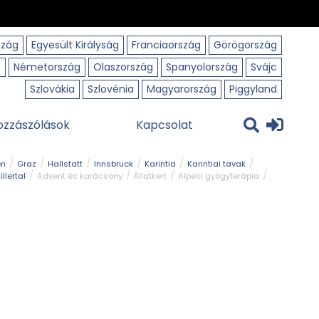
szág
Egyesült Királyság
Franciaország
Görögország
o
Németország
Olaszország
Spanyolország
Svájc
Szlovákia
Szlovénia
Magyarország
Piggyland
ozzászólások
Kapcsolat
en
Graz
Hallstatt
Innsbruck
Karintia
Karintiai tavak
illertal
Advent és karácsony
Állatkert
Alpesi gyógyterápia
park
Kerékpár
Kilátó
Korcsolyapálya
Magyar kapcsolat
avak
Tél
Téli túrázás
Templom és kolostor
Természeti park