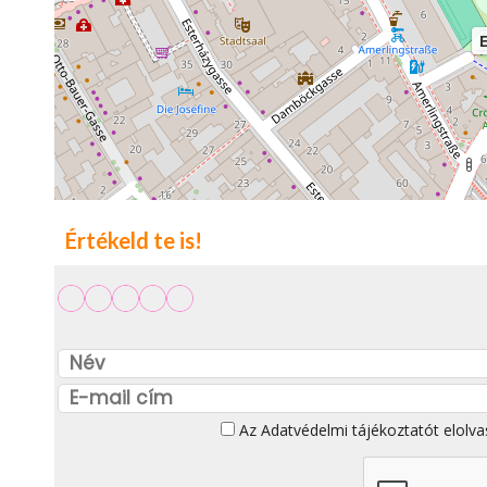
E
Értékeld te is!
Az
Adatvédelmi tájékoztatót
elolva