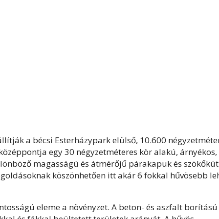
 állítják a bécsi Esterházypark elülső, 10.600 négyzetméte
a középpontja egy 30 négyzetméteres kör alakú, árnyékos,
különböző magasságú és átmérőjű párakapuk és szökőkút
goldásoknak köszönhetően itt akár 6 fokkal hűvösebb leh
ontosságú eleme a növényzet. A beton- és aszfalt borítású
kal és fákkal beültetett területek arányát. A hűvös,