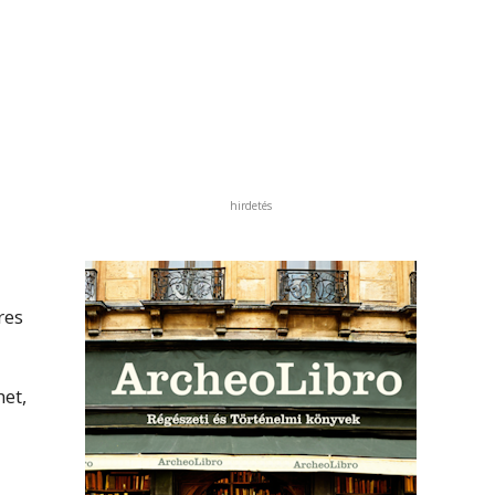
hirdetés
res
et,