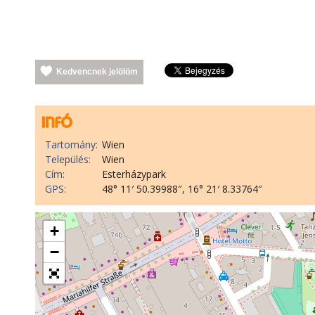
Kedvencnek jelölöm
Tartomány:
Wien
Település:
Wien
Cím:
Esterházypark
GPS:
48° 11′ 50.39988″, 16° 21′ 8.33764″
+
−