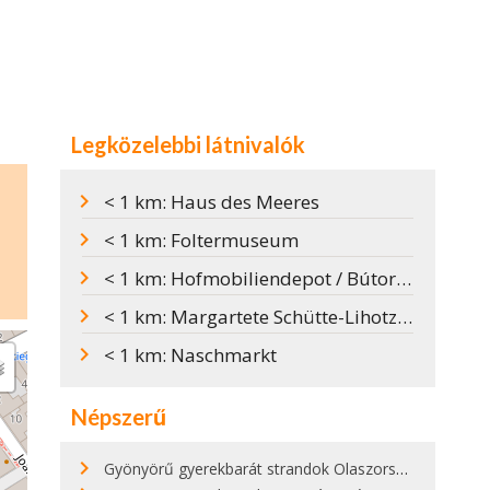
Legközelebbi látnivalók
< 1 km: Haus des Meeres
< 1 km: Foltermuseum
< 1 km: Hofmobiliendepot / Bútormúzeum
< 1 km: Margartete Schütte-Lihotzky Zentrum: Múzeum a modern konyha feltalálójáról
< 1 km: Naschmarkt
Népszerű
Gyönyörű gyerekbarát strandok Olaszországban - megmutatjuk a 15 legjobbat