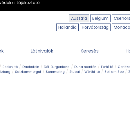
védelmi tájékoztató
Ausztria
Belgium
Csehor
Hollandia
Horvátország
Monac
ek
Látnivalók
Keresés
H
Boden-tó
Dachstein
Dél-Burgenland
Duna mentén
Fertő tó
Gerlitz
lzburg
Salzkammergut
Semmering
Stubai
Wörthi-tó
Zell am See
Z
úraút
Határélmény
Hegy és csúcs
Hegyi gyerekvilág
Húsvét
Kaland
Régiók
Sisi nyomában
Strand és fürdő
Szabadidőpark
Szurdok
T