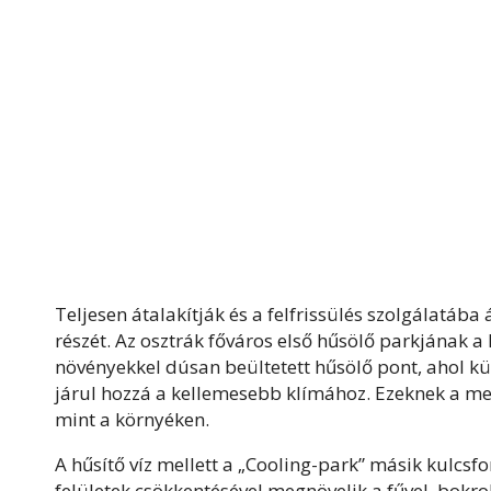
Teljesen átalakítják és a felfrissülés szolgálatába
részét. Az osztrák főváros első hűsölő parkjának 
növényekkel dúsan beültetett hűsölő pont, ahol 
járul hozzá a kellemesebb klímához. Ezeknek a me
mint a környéken.
A hűsítő víz mellett a „Cooling-park” másik kulcsf
felületek csökkentésével megnövelik a fűvel, bokrok