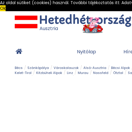
Az oldal sütiket (cookies) használ. További tájékoztatás itt:
Adat
Ok
Ausztria
Nyitólap
Hír
Bécs
Szánkópálya
Városkalauzok
Alsó-Ausztria
Bécsi Alpok
Kelet-Tirol
Kitzbüheli Alpok
Linz
Murau
Nassfeld
Ötztal
Sa
Alpesi út
Ásványok & Kristályok
Barlang
Bob
Csúszda
Esemény
Gleccser
Gyerek t
Múzeum
Óriásroller és mountaincart
Osztrák ételek
Park és kert
Túra
Vár és kastély
Világörökség
Vízesés
Zöldturista