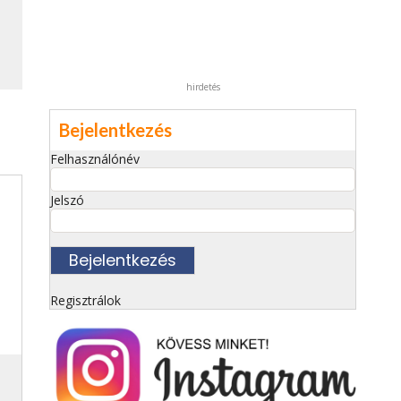
hirdetés
Bejelentkezés
Felhasználónév
Jelszó
Regisztrálok