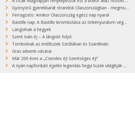
A cicák világnapján fényképeztük ezt a bokor alatt hűsölő cicát Kisorosziban
Gyönyörű gyerekbarát strandok Olaszországban - megmutatjuk a 15 legjobbat
Ferragosto: Amikor Olaszország egész nap nyaral
Bastille nap: A Bastille lerombolása az önkényuralom végét jelentette
Lángolnak a hegyek
Szent Iván-éj – A lángoló folyó
Tombolnak az erdőtüzek Szicíliában és Szardínián
Graz adventi vásárai
Már 200 éves a „Csendes éj! Szentséges éj!”
A nyári napforduló éjjelén legendás hegyi tüzek világítják meg Zugspitzét