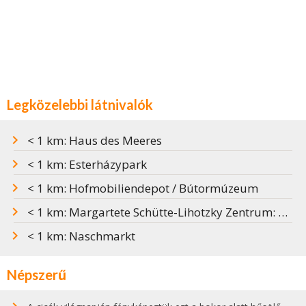
Legközelebbi látnivalók
< 1 km: Haus des Meeres
< 1 km: Esterházypark
< 1 km: Hofmobiliendepot / Bútormúzeum
< 1 km: Margartete Schütte-Lihotzky Zentrum: Múzeum a modern konyha feltalálójáról
< 1 km: Naschmarkt
Népszerű