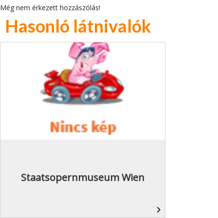
Még nem érkezett hozzászólás!
Hasonló látnivalók
Staatsopernmuseum Wien
navigate_next