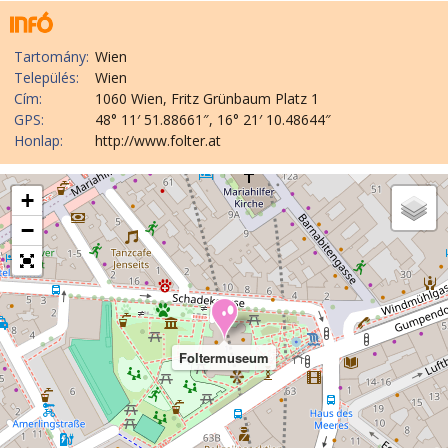
Tartomány:
Wien
Település:
Wien
Cím:
1060 Wien, Fritz Grünbaum Platz 1
GPS:
48° 11′ 51.88661″, 16° 21′ 10.48644″
Honlap:
http://www.folter.at
+
−
Foltermuseum