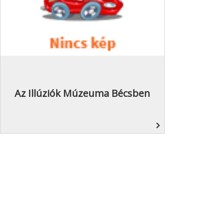
Az Illúziók Múzeuma Bécsben
navigate_next