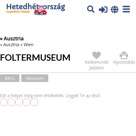
Az oldal sütiket (cookies) használ. További tájékoztatás itt:
Adatvédelmi tájékoztató
Ok
» Ausztria
»
Ausztria
»
Wien
FOLTERMUSEUM
Kedvencnek
Nyomtatás
jelölöm
Bécs
Múzeum
Ezt a helyet még nem értékelték. Legyél Te az első: