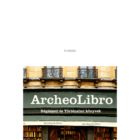
hirdetés