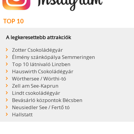
TOP 10
A legkeresettebb attrakciók
Zotter Csokoládégyár
Élmény szánkópálya Semmeringen
Top 10 látnivaló Linzben
Hauswirth Csokoládégyár
Wörthersee / Wörthi-tó
Zell am See-Kaprun
Lindt csokoládégyár
Bevásárló központok Bécsben
Neusiedler See / Fertő tó
Hallstatt