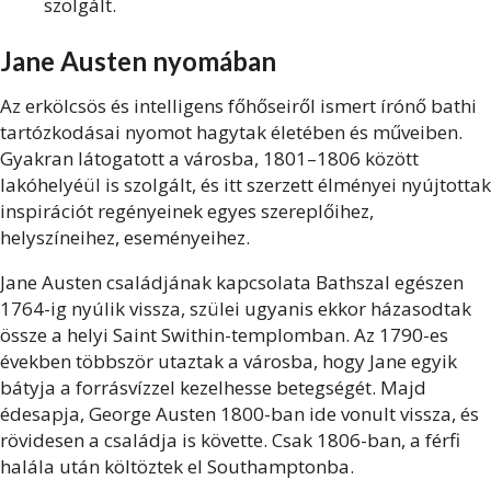
szolgált.
Jane Austen nyomában
Az erkölcsös és intelligens főhőseiről ismert írónő bathi
tartózkodásai nyomot hagytak életében és műveiben.
Gyakran látogatott a városba, 1801–1806 között
lakóhelyéül is szolgált, és itt szerzett élményei nyújtottak
inspirációt regényeinek egyes szereplőihez,
helyszíneihez, eseményeihez.
Jane Austen családjának kapcsolata Bathszal egészen
1764-ig nyúlik vissza, szülei ugyanis ekkor házasodtak
össze a helyi Saint Swithin-templomban. Az 1790-es
években többször utaztak a városba, hogy Jane egyik
bátyja a forrásvízzel kezelhesse betegségét. Majd
édesapja, George Austen 1800-ban ide vonult vissza, és
rövidesen a családja is követte. Csak 1806-ban, a férfi
halála után költöztek el Southamptonba.