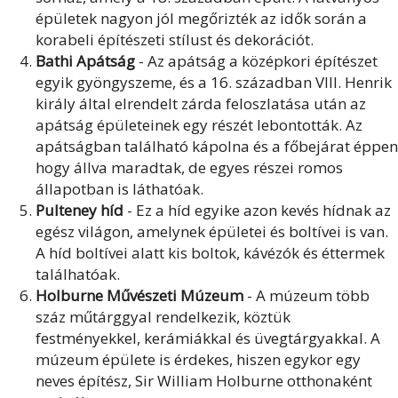
épületek nagyon jól megőrizték az idők során a
korabeli építészeti stílust és dekorációt.
Bathi Apátság
- Az apátság a középkori építészet
egyik gyöngyszeme, és a 16. században VIII. Henrik
király által elrendelt zárda feloszlatása után az
apátság épületeinek egy részét lebontották. Az
apátságban található kápolna és a főbejárat éppen
hogy állva maradtak, de egyes részei romos
állapotban is láthatóak.
Pulteney híd
- Ez a híd egyike azon kevés hídnak az
egész világon, amelynek épületei és boltívei is van.
A híd boltívei alatt kis boltok, kávézók és éttermek
találhatóak.
Holburne Művészeti Múzeum
- A múzeum több
száz műtárggyal rendelkezik, köztük
festményekkel, kerámiákkal és üvegtárgyakkal. A
múzeum épülete is érdekes, hiszen egykor egy
neves építész, Sir William Holburne otthonaként