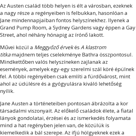
Az Austen család több helyen is élt a városban, ezeknek
a nagy része a regényeiben is felbukkan, hasonlóan a
Jane mindennapjaiban fontos helyszínekhez. Ilyenek a
Grand Pump Room, a Sydney Gardens vagy éppen a Gay
Street, ahol néhány hónapig az írónő lakott.
Művei közül a
Meggyőző érvek
és
A klastrom
titka
majdnem teljes cselekménye Bathra összpontosul.
Mindkettőben valós helyszíneken zajlanak az
események, amelyek egy-egy szerelmi szál köré épülnek
fel. A többi regényében csak említi a fürdővárost, mint
ahol az üdülésre és a gyógyulásra kiváló lehetőség
nyílik.
Jane Austen a történeteiben pontosan ábrázolta a kor
társadalmi viszonyait. Az előkelő családok élete, a fiatal
lányok gondolatai, érzései és az ismerkedés folyamata
mind a hat regényben jelen van, de közülük is
kiemelkedik a bál szerepe. Az ifjú hölgyeknek ezek a