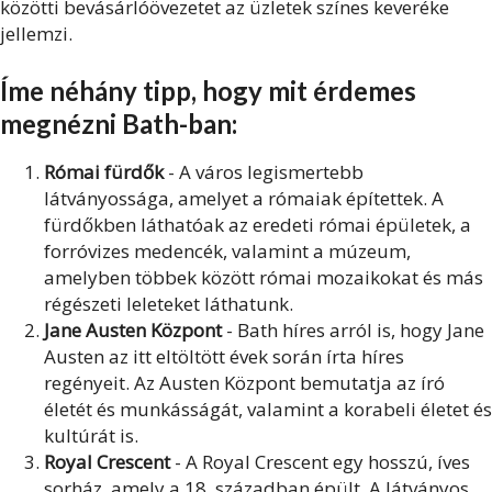
közötti bevásárlóövezetet az üzletek színes keveréke
jellemzi.
Íme néhány tipp, hogy mit érdemes
megnézni Bath-ban:
Római fürdők
- A város legismertebb
látványossága, amelyet a rómaiak építettek. A
fürdőkben láthatóak az eredeti római épületek, a
forróvizes medencék, valamint a múzeum,
amelyben többek között római mozaikokat és más
régészeti leleteket láthatunk.
Jane Austen Központ
- Bath híres arról is, hogy Jane
Austen az itt eltöltött évek során írta híres
regényeit. Az Austen Központ bemutatja az író
életét és munkásságát, valamint a korabeli életet és
kultúrát is.
Royal Crescent
- A Royal Crescent egy hosszú, íves
sorház, amely a 18. században épült. A látványos