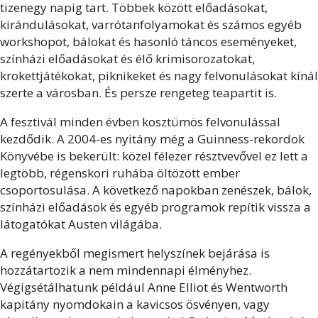
tizenegy napig tart. Többek között előadásokat,
kirándulásokat, varrótanfolyamokat és számos egyéb
workshopot, bálokat és hasonló táncos eseményeket,
színházi előadásokat és élő krimisorozatokat,
krokettjátékokat, piknikeket és nagy felvonulásokat kínál
szerte a városban. És persze rengeteg teapartit is.
A fesztivál minden évben kosztümös felvonulással
kezdődik. A 2004-es nyitány még a Guinness-rekordok
Könyvébe is bekerült: közel félezer résztvevővel ez lett a
legtöbb, régenskori ruhába öltözött ember
csoportosulása. A következő napokban zenészek, bálok,
színházi előadások és egyéb programok repítik vissza a
látogatókat Austen világába.
A regényekből megismert helyszínek bejárása is
hozzátartozik a nem mindennapi élményhez.
Végigsétálhatunk például Anne Elliot és Wentworth
kapitány nyomdokain a kavicsos ösvényen, vagy