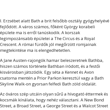
I. Erzsébet alatt Bath a brit felsőbb osztály gyógyhelyévé
fejlődött. A város számos, főként György korabeli
épülete ma is erről tanúskodik. A korszak
legimpozánsabb épületei a The Circus és a Royal
Crescent. A római fürdők jól megőrzött romjainak
megtekintése ma is elengedhetetlen.
A Jane Austen-rajongók hamar beleszeretnek Bathba,
hiszen számos története Bathban íródott, és a festői
kisvárosban játszódik. Egy séta a Kennet és Avon
csatorna mentén a Prior Parkon keresztül vagy a Bath
Skyline Walk-on gyorsan felfedi Bath zöld oldalát.
Az óváros szép utcáin olyan sűrű a hívogató éttermek és
kocsmák kínálata, hogy nehéz választani. A New Bond
Street, a Broad Street, a George Street és a Walcot Street