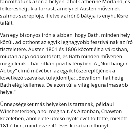
táncolhatunk azon a helyen, ahol Catherine Morland, és
felkereshetjük a forrást, amelynél Austen műveinek
számos szereplője, illetve az írónő bátyja is enyhülésre
talált.
Van egy bizonyos irónia abban, hogy Bath, minden hely
közül, ad otthont az egyik legnagyobb fesztiválnak az író
tiszteletére. Austen 1801 és 1806 között élt a városban,
miután apja odaköltözött, és Bath minden művében
megjelenik – bár ritkán pozitív fényben. A „Northanger
Abbey” című művében az egyik főszereplőjének a
következő szavakat tulajdonítja: „Bevallom, hat hétig
Bath elég kellemes. De azon túl a világ legunalmasabb
helye.”
Ünnepségeket más helyeken is tartanak, például
Winchesterben, ahol meghalt, és Altonban, Chawton
közelében, ahol élete utolsó nyolc évét töltötte, mielőtt
1817-ben, mindössze 41 éves korában elhunyt.