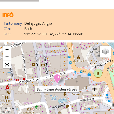
Tartomány:
Délnyugat-Anglia
Cím:
Bath
GPS:
51° 22′ 52.99104″, -2° 21′ 34.90668″
+
−
Bath - Jane Austen városa