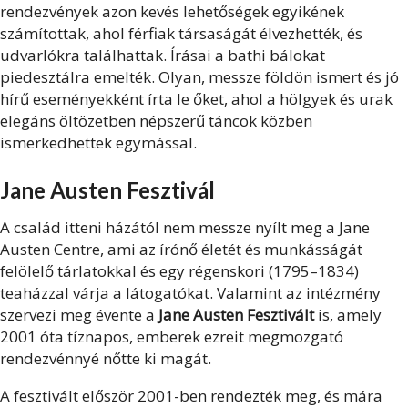
rendezvények azon kevés lehetőségek egyikének
számítottak, ahol férfiak társaságát élvezhették, és
udvarlókra találhattak. Írásai a bathi bálokat
piedesztálra emelték. Olyan, messze földön ismert és jó
hírű eseményekként írta le őket, ahol a hölgyek és urak
elegáns öltözetben népszerű táncok közben
ismerkedhettek egymással.
Jane Austen Fesztivál
A család itteni házától nem messze nyílt meg a Jane
Austen Centre, ami az írónő életét és munkásságát
felölelő tárlatokkal és egy régenskori (1795–1834)
teaházzal várja a látogatókat. Valamint az intézmény
szervezi meg évente a
Jane Austen Fesztivált
is, amely
2001 óta tíznapos, emberek ezreit megmozgató
rendezvénnyé nőtte ki magát.
A fesztivált először 2001-ben rendezték meg, és mára