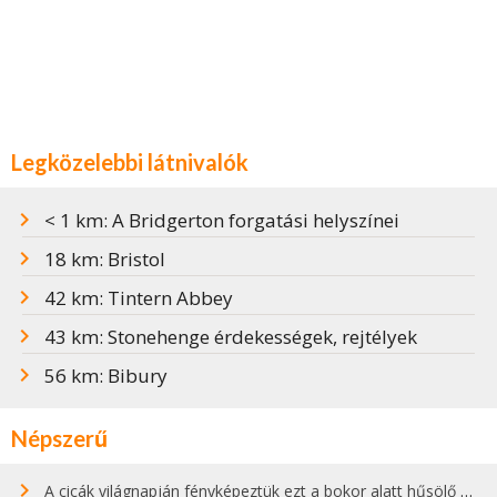
Legközelebbi látnivalók
< 1 km: A Bridgerton forgatási helyszínei
18 km: Bristol
42 km: Tintern Abbey
43 km: Stonehenge érdekességek, rejtélyek
56 km: Bibury
Népszerű
A cicák világnapján fényképeztük ezt a bokor alatt hűsölő cicát Kisorosziban