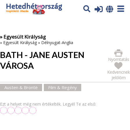
Az oldal sütiket (cookies) használ. További tájékoztatás itt:
Adatvédelmi tájékoztató
Ok
» Egyesült Királyság
»
Egyesült Királyság
»
Délnyugat-Anglia
BATH - JANE AUSTEN
Nyomtatás
VÁROSA
Kedvencnek
jelölöm
Austen & Brontë
Film & Regény
Ezt a helyet még nem értékelték. Legyél Te az első: