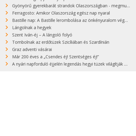
Gyönyörű gyerekbarát strandok Olaszországban - megmutatjuk a 15 legjobbat
Ferragosto: Amikor Olaszország egész nap nyaral
Bastille nap: A Bastille lerombolása az önkényuralom végét jelentette
Lángolnak a hegyek
Szent Iván-éj – A lángoló folyó
Tombolnak az erdőtüzek Szicíliában és Szardínián
Graz adventi vásárai
Már 200 éves a „Csendes éj! Szentséges éj!”
A nyári napforduló éjjelén legendás hegyi tüzek világítják meg Zugspitzét