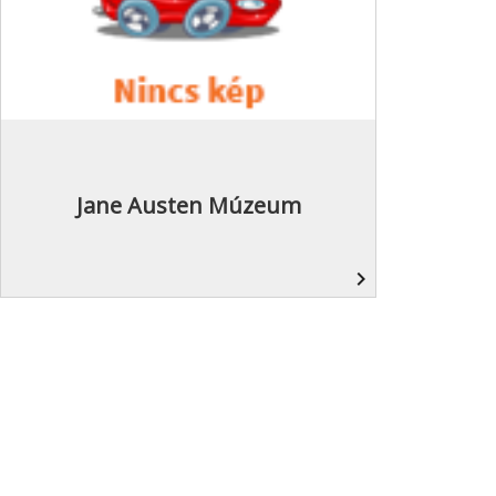
Jane Austen Múzeum
navigate_next