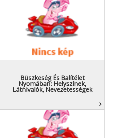
Büszkeség És Balítélet
Nyomában: Helyszínek,
Látnivalók, Nevezetességek
navigate_next