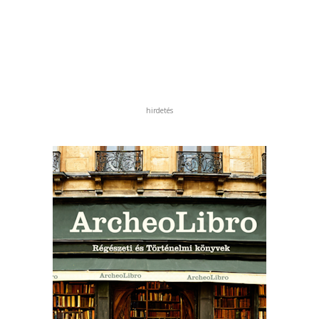
hirdetés