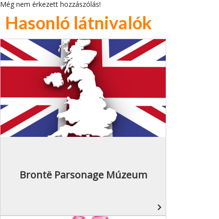
Még nem érkezett hozzászólás!
Hasonló látnivalók
Brontë Parsonage Múzeum
navigate_next