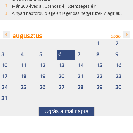
Már 200 éves a „Csendes éj! Szentséges éj!”
A nyári napforduló éjjelén legendás hegyi tüzek világítják meg Zugspitzét
navigate_before
navigate_next
augusztus
2026
1
2
3
4
5
6
7
8
9
10
11
12
13
14
15
16
17
18
19
20
21
22
23
24
25
26
27
28
29
30
31
Ugrás a mai napra