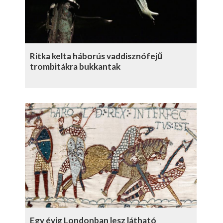
Ritka kelta háborús vaddisznófejű
trombitákra bukkantak
Egy évig Londonban lesz látható