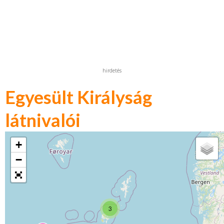
hirdetés
Egyesült Királyság
látnivalói
+
−
3