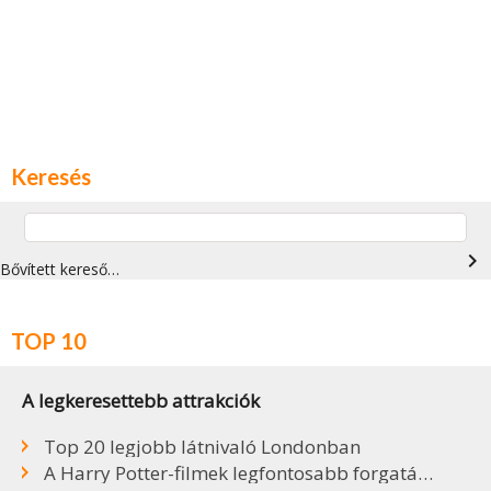
Keresés
navigate_next
Bővített kereső…
TOP 10
A legkeresettebb attrakciók
Top 20 legjobb látnivaló Londonban
A Harry Potter-filmek legfontosabb forgatási helyszínei