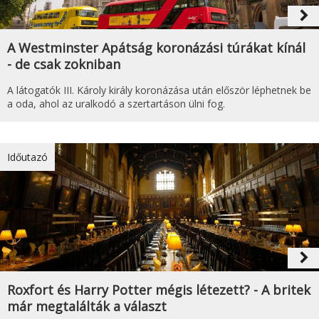
navigate_next
A Westminster Apátság koronázási túrákat kínál
- de csak zokniban
A látogatók III. Károly király koronázása után először léphetnek be
a oda, ahol az uralkodó a szertartáson ülni fog.
Időutazó
navigate_next
Roxfort és Harry Potter mégis létezett? - A britek
már megtalálták a választ