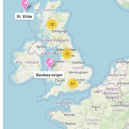
St. Kilda
12
17
Bardsey-sziget
51