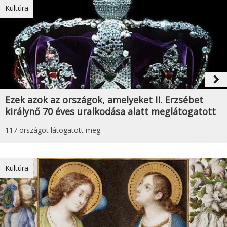
Kultúra
navigate_next
Ezek azok az országok, amelyeket II. Erzsébet
királynő 70 éves uralkodása alatt meglátogatott
117 országot látogatott meg.
Kultúra