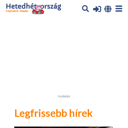
Az oldal sütiket (cookies) használ. További tájékoztatás itt:
Adatvédelmi tájékoztató
Ok
hirdetés
Legfrissebb hírek