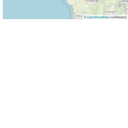
©
OpenStreetMap
contributors