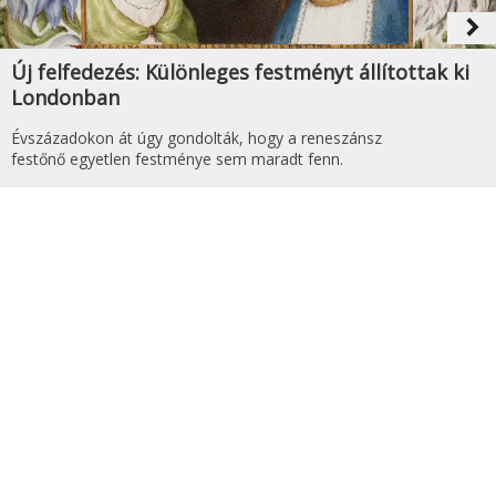
navigate_next
Új felfedezés: Különleges festményt állítottak ki
Londonban
Évszázadokon át úgy gondolták, hogy a reneszánsz
festőnő egyetlen festménye sem maradt fenn.