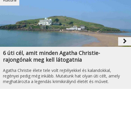
navigate_next
6 úti cél, amit minden Agatha Christie-
rajongónak meg kell látogatnia
Agatha Christie élete tele volt rejtélyekkel és kalandokkal,
regényei pedig még inkább. Mutatunk hat olyan úti célt, amely
meghatározta a legendás krimikirálynő életét és műveit.