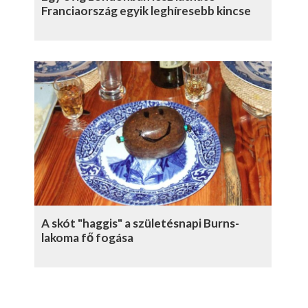
Franciaország egyik leghíresebb kincse
A skót "haggis" a születésnapi Burns-
lakoma fő fogása