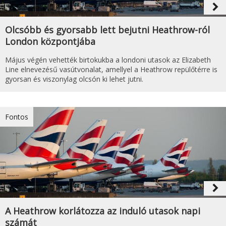
navigate_next
Olcsóbb és gyorsabb lett bejutni Heathrow-ról
London központjába
Május végén vehették birtokukba a londoni utasok az Elizabeth
Line elnevezésű vasútvonalat, amellyel a Heathrow repülőtérre is
gyorsan és viszonylag olcsón ki lehet jutni.
Fontos
navigate_next
A Heathrow korlátozza az induló utasok napi
számát