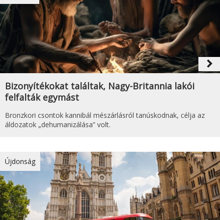
navigate_next
Bizonyítékokat találtak, Nagy-Britannia lakói
felfalták egymást
Bronzkori csontok kannibál mészárlásról tanúskodnak, célja az
áldozatok „dehumanizálása” volt.
Újdonság