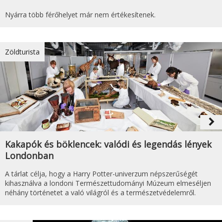
Nyárra több férőhelyet már nem értékesítenek.
Zöldturista
navigate_next
Kakapók és böklencek: valódi és legendás lények
Londonban
A tárlat célja, hogy a Harry Potter-univerzum népszerűségét
kihasználva a londoni Természettudományi Múzeum elmeséljen
néhány történetet a való világról és a természetvédelemről.