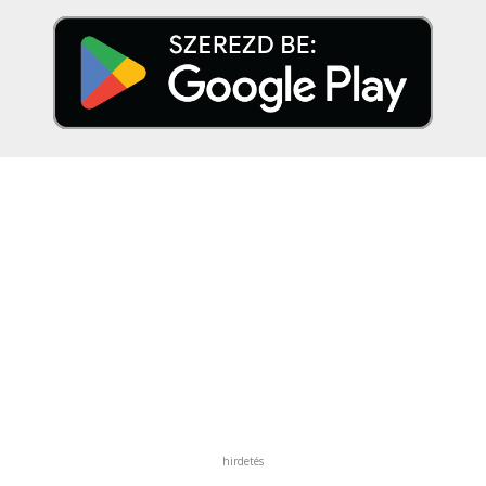
hirdetés