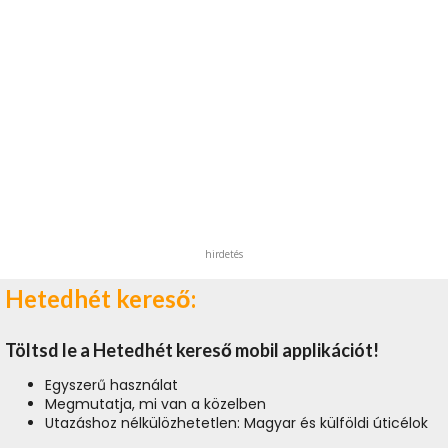
hirdetés
Hetedhét kereső:
Töltsd le a Hetedhét kereső mobil applikációt!
Egyszerű használat
Megmutatja, mi van a közelben
Utazáshoz nélkülözhetetlen: Magyar és külföldi úticélok