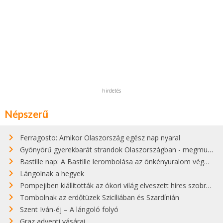
hirdetés
Népszerű
Ferragosto: Amikor Olaszország egész nap nyaral
Gyönyörű gyerekbarát strandok Olaszországban - megmutatjuk a 15 legjobbat
Bastille nap: A Bastille lerombolása az önkényuralom végét jelentette
Lángolnak a hegyek
Pompejiben kiállították az ókori világ elveszett híres szobrának másolatát
Tombolnak az erdőtüzek Szicíliában és Szardínián
Szent Iván-éj – A lángoló folyó
Graz adventi vásárai