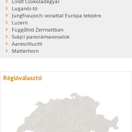
Lindt Csokoládégyár
Luganói-tó
Jungfraujoch: vonattal Európa tetejére
Luzern
Függőhíd Zermattban
Svájci panorámavonatok
Aareschlucht
Matterhorn
Régióválasztó