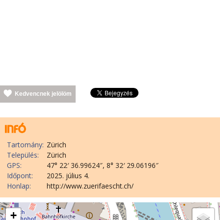
Kedvencnek jelölöm
Tartomány:
Zürich
Település:
Zürich
GPS:
47° 22′ 36.99624″, 8° 32′ 29.06196″
Időpont:
2025. július 4.
Honlap:
http://www.zuerifaescht.ch/
+