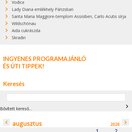
Vodice
Lady Diana emlékhely Párizsban
Santa Maria Maggiore-templom Assisiben, Carlo Acutis sírja
Wildschönau
Aida cukrászda
Skradin
INGYENES PROGRAMAJÁNLÓ
ÉS ÚTI TIPPEK!
Keresés
navigate_next
Bővített kereső…
navigate_before
navigate_next
augusztus
2026
1
2