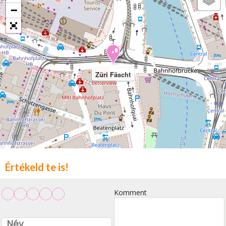
−
Züri Fäscht
Értékeld te is!
Komment