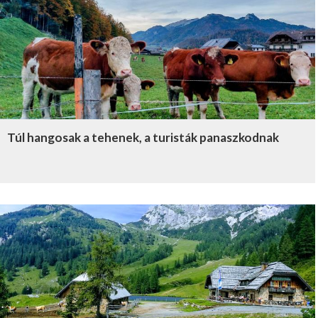
Túl hangosak a tehenek, a turisták panaszkodnak