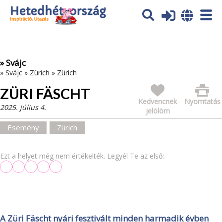
Az oldal sütiket (cookies) használ. További tájékoztatás itt:
Adatvédelmi tájékoztató
Ok
» Svájc
»
Svájc
»
Zürich
»
Zürich
ZÜRI FÄSCHT
Kedvencnek
Nyomtatás
2025. július 4.
jelölöm
Esemény
Zürich
Ezt a helyet még nem értékelték. Legyél Te az első:
A Züri Fäscht nyári fesztivált minden harmadik évben