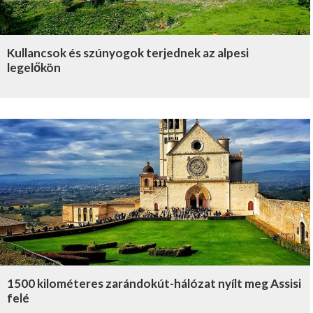
Kullancsok és szúnyogok terjednek az alpesi
legelőkön
1500 kilométeres zarándokút-hálózat nyílt meg Assisi
felé