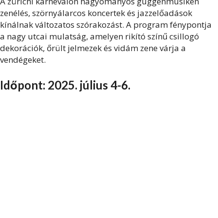
A zürichi karneválon hagyományos guggenmusiken
zenélés, szörnyálarcos koncertek és jazzelőadások
kínálnak változatos szórakozást. A program fénypontja
a nagy utcai mulatság, amelyen rikító színű csillogó
dekorációk, őrült jelmezek és vidám zene várja a
vendégeket.
Időpont: 2025. július 4-6.