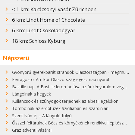
< 1 km: Karácsonyi vásár Zürichben
6 km: Lindt Home of Chocolate
6 km: Lindt Csokoládégyár
18 km: Schloss Kyburg
Népszerű
Gyönyörű gyerekbarát strandok Olaszországban - megmutatjuk a 15 legjobbat
Ferragosto: Amikor Olaszország egész nap nyaral
Bastille nap: A Bastille lerombolása az önkényuralom végét jelentette
Lángolnak a hegyek
Kullancsok és szúnyogok terjednek az alpesi legelőkön
Tombolnak az erdőtüzek Szicíliában és Szardínián
Szent Iván-éj – A lángoló folyó
Ősszel feltárulnak Bécs és környékének rendkívüli építészeti kincsei
Graz adventi vásárai