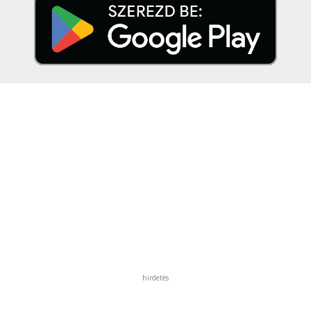
hirdetés