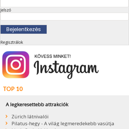
Jelszó
Regisztrálok
TOP 10
A legkeresettebb attrakciók
Zürich látnivalói
Pilatus-hegy - A világ legmeredekebb vasútja