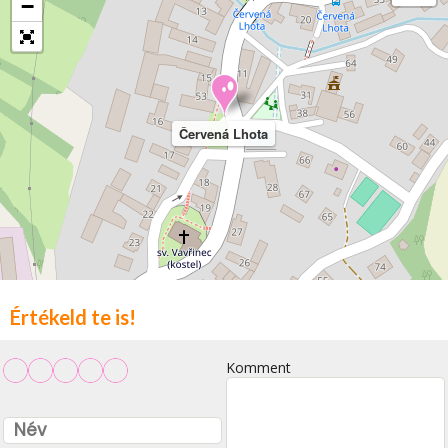
−
Červená Lhota
Értékeld te is!
Komment