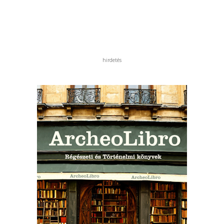
hirdetés