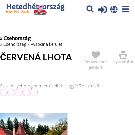
Az oldal sütiket (cookies) használ. További tájékoztatás itt:
Adatvédelmi tájékoztató
Ok
» Csehország
»
Csehország
»
Vysočina kerület
ČERVENÁ LHOTA
Kedvencnek
Nyomtatás
jelölöm
Ezt a helyet még nem értékelték. Legyél Te az első: