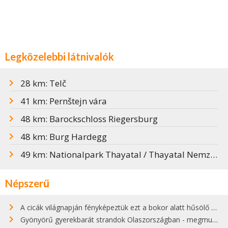
Legközelebbi látnivalók
28 km: Telč
41 km: Pernštejn vára
48 km: Barockschloss Riegersburg
48 km: Burg Hardegg
49 km: Nationalpark Thayatal / Thayatal Nemzeti Park
Népszerű
A cicák világnapján fényképeztük ezt a bokor alatt hűsölő cicát Kisorosziban
Gyönyörű gyerekbarát strandok Olaszországban - megmutatjuk a 15 legjobbat