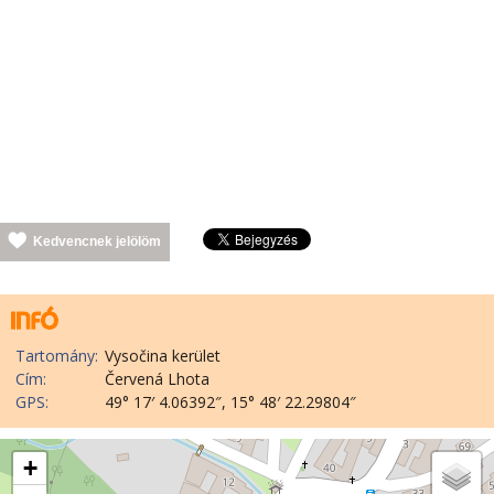
Kedvencnek jelölöm
Tartomány:
Vysočina kerület
Cím:
Červená Lhota
GPS:
49° 17′ 4.06392″, 15° 48′ 22.29804″
+