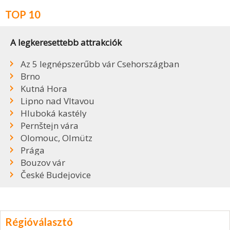
TOP 10
A legkeresettebb attrakciók
Az 5 legnépszerűbb vár Csehországban
Brno
Kutná Hora
Lipno nad Vltavou
Hluboká kastély
Pernštejn vára
Olomouc, Olmütz
Prága
Bouzov vár
České Budejovice
Régióválasztó