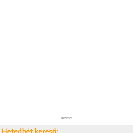
hirdetés
Hetedhét kereső: