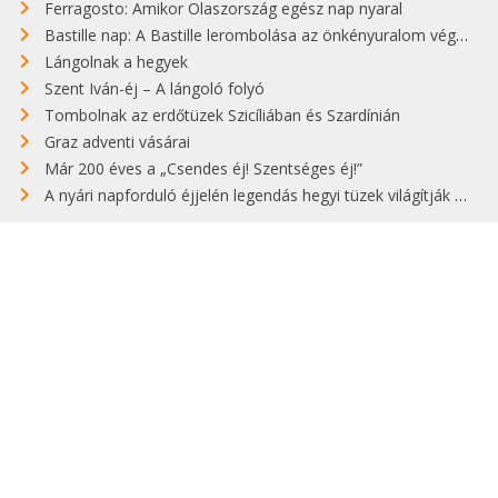
Ferragosto: Amikor Olaszország egész nap nyaral
Bastille nap: A Bastille lerombolása az önkényuralom végét jelentette
Lángolnak a hegyek
Szent Iván-éj – A lángoló folyó
Tombolnak az erdőtüzek Szicíliában és Szardínián
Graz adventi vásárai
Már 200 éves a „Csendes éj! Szentséges éj!”
A nyári napforduló éjjelén legendás hegyi tüzek világítják meg Zugspitzét