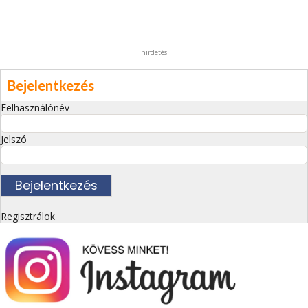
hirdetés
Bejelentkezés
Felhasználónév
Jelszó
Regisztrálok