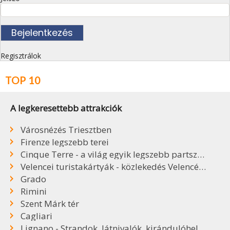
Regisztrálok
TOP 10
A legkeresettebb attrakciók
Városnézés Triesztben
Firenze legszebb terei
Cinque Terre - a világ egyik legszebb partszakasza
Velencei turistakártyák - közlekedés Velencében
Grado
Rimini
Szent Márk tér
Cagliari
Lignano - Strandok, látnivalók, kirándulóhelyek