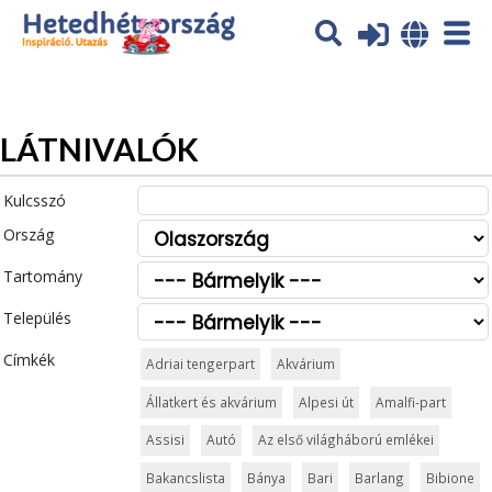
Az oldal sütiket (cookies) használ. További tájékoztatás itt:
Adatvédelmi tájékoztató
Ok
LÁTNIVALÓK
Kulcsszó
Ország
Tartomány
Település
Címkék
Adriai tengerpart
Akvárium
Állatkert és akvárium
Alpesi út
Amalfi-part
Assisi
Autó
Az első világháború emlékei
Bakancslista
Bánya
Bari
Barlang
Bibione