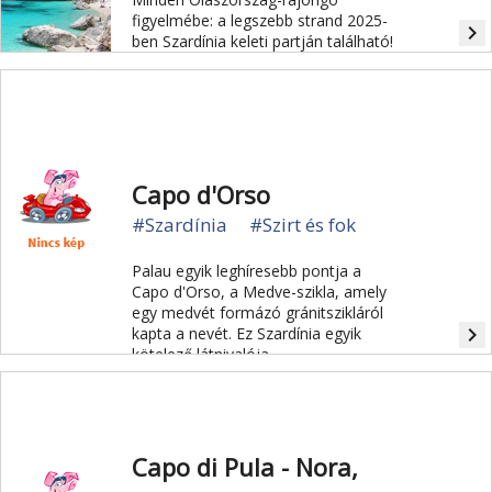
figyelmébe: a legszebb strand 2025-
navigate_next
ben Szardínia keleti partján található!
Capo d'Orso
#Szardínia
#Szirt és fok
Palau egyik leghíresebb pontja a
Capo d'Orso, a Medve-szikla, amely
egy medvét formázó gránitszikláról
navigate_next
kapta a nevét. Ez Szardínia egyik
kötelező látnivalója.
Capo di Pula - Nora,