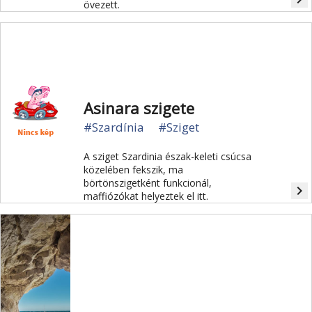
övezett.
Asinara szigete
#Szardínia
#Sziget
A sziget Szardinia észak-keleti csúcsa
közelében fekszik, ma
börtönszigetként funkcionál,
navigate_next
maffiózókat helyeztek el itt.