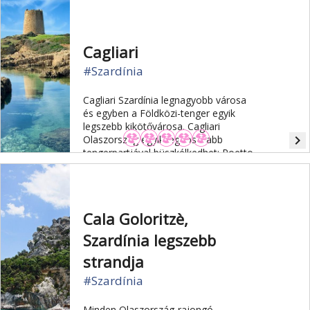
Cagliari
#Szardínia
Cagliari Szardínia legnagyobb városa
és egyben a Földközi-tenger egyik
legszebb kikötővárosa. Cagliari
navigate_next
Olaszország egyik leghosszabb
tengerpartjával büszkélkedhet: Poetto
13 km hosszú és kitűnő homokos
strandjáról híres.
Cala Goloritzè,
Szardínia legszebb
strandja
#Szardínia
Minden Olaszország-rajongó