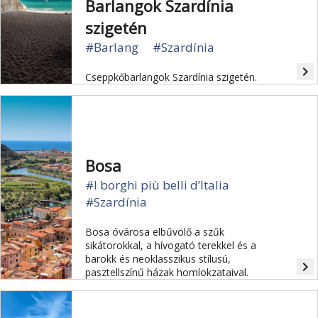
Barlangok Szardínia
szigetén
#Barlang
#Szardínia
navigate_next
Cseppkőbarlangok Szardínia szigetén.
Bosa
#I borghi più belli d’Italia
#Szardínia
Bosa óvárosa elbűvölő a szűk
sikátorokkal, a hívogató terekkel és a
barokk és neoklasszikus stílusú,
navigate_next
pasztellszínű házak homlokzataival.