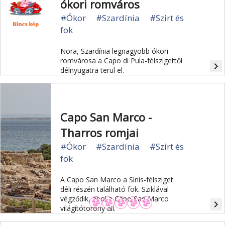
ókori romváros
#Ókor
#Szardínia
#Szirt és
fok
Nora, Szardínia legnagyobb ókori
romvárosa a Capo di Pula-félszigettől
navigate_next
délnyugatra terül el.
Capo San Marco -
Tharros romjai
#Ókor
#Szardínia
#Szirt és
fok
A Capo San Marco a Sinis-félsziget
déli részén található fok. Sziklával
végződik, ahol a Capo San Marco
navigate_next
világítótorony áll.