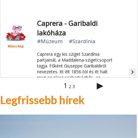
Caprera - Garibaldi
lakóháza
#Múzeum
#Szardínia
Caprera egy kis sziget Szardínia
partjainál, a Maddalena-szigetcsoport
tagja. Főként Giuseppe Garibaldiról
navigate_next
nevezetes. Itt élt 1856-tól és itt halt
meg az olasz szabadsághős, az
▶
egységes Olaszország egyik
1
2
3
megteremtője.
Legfrissebb hírek