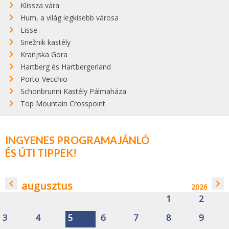
Klissza vára
Hum, a világ legkisebb városa
Lisse
Snežnik kastély
Kranjska Gora
Hartberg és Hartbergerland
Porto-Vecchio
Schönbrunni Kastély Pálmaháza
Top Mountain Crosspoint
INGYENES PROGRAMAJÁNLÓ
ÉS ÚTI TIPPEK!
navigate_before
navigate_next
augusztus
2026
1
2
3
4
5
6
7
8
9