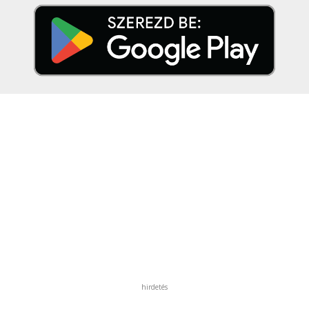
hirdetés