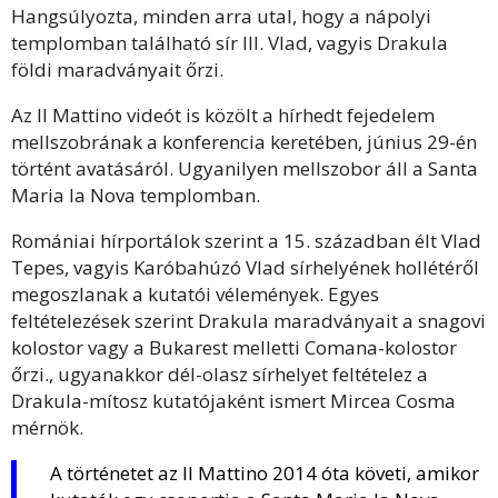
Hangsúlyozta, minden arra utal, hogy a nápolyi
templomban található sír III. Vlad, vagyis Drakula
földi maradványait őrzi.
Az Il Mattino videót is közölt a hírhedt fejedelem
mellszobrának a konferencia keretében, június 29-én
történt avatásáról. Ugyanilyen mellszobor áll a Santa
Maria la Nova templomban.
Romániai hírportálok szerint a 15. században élt Vlad
Tepes, vagyis Karóbahúzó Vlad sírhelyének hollétéről
megoszlanak a kutatói vélemények. Egyes
feltételezések szerint Drakula maradványait a snagovi
kolostor vagy a Bukarest melletti Comana-kolostor
őrzi., ugyanakkor dél-olasz sírhelyet feltételez a
Drakula-mítosz kutatójaként ismert Mircea Cosma
mérnök.
A történetet az Il Mattino 2014 óta követi, amikor