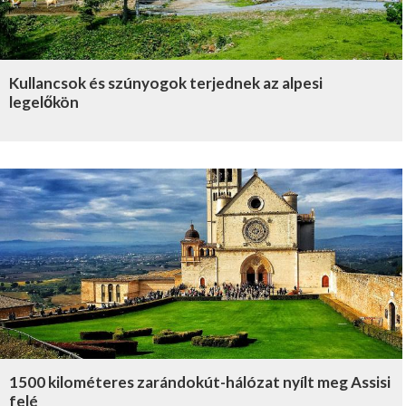
Kullancsok és szúnyogok terjednek az alpesi
legelőkön
1500 kilométeres zarándokút-hálózat nyílt meg Assisi
felé