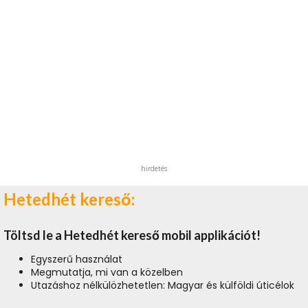
hirdetés
Hetedhét kereső:
Töltsd le a Hetedhét kereső mobil applikációt!
Egyszerű használat
Megmutatja, mi van a közelben
Utazáshoz nélkülözhetetlen: Magyar és külföldi úticélok