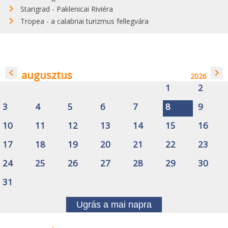
Starigrad - Paklenicai Riviéra
Tropea - a calabriai turizmus fellegvára
navigate_before
navigate_next
augusztus
2026
1
2
3
4
5
6
7
8
9
10
11
12
13
14
15
16
17
18
19
20
21
22
23
24
25
26
27
28
29
30
31
Ugrás a mai napra