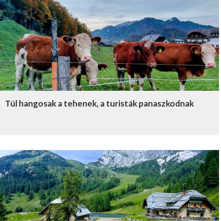
Túl hangosak a tehenek, a turisták panaszkodnak