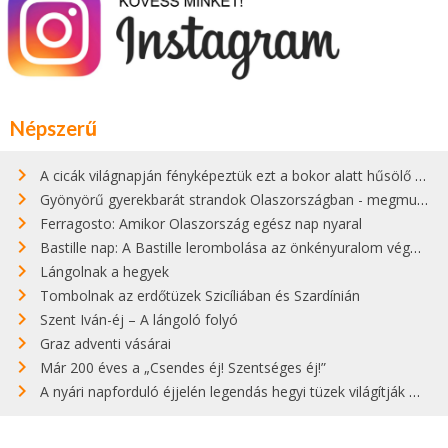
Népszerű
A cicák világnapján fényképeztük ezt a bokor alatt hűsölő cicát Kisorosziban
Gyönyörű gyerekbarát strandok Olaszországban - megmutatjuk a 15 legjobbat
Ferragosto: Amikor Olaszország egész nap nyaral
Bastille nap: A Bastille lerombolása az önkényuralom végét jelentette
Lángolnak a hegyek
Tombolnak az erdőtüzek Szicíliában és Szardínián
Szent Iván-éj – A lángoló folyó
Graz adventi vásárai
Már 200 éves a „Csendes éj! Szentséges éj!”
A nyári napforduló éjjelén legendás hegyi tüzek világítják meg Zugspitzét