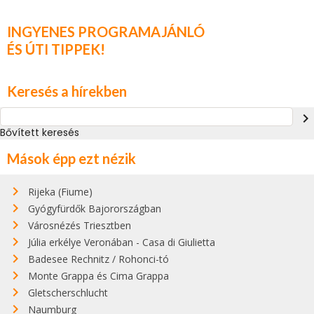
INGYENES PROGRAMAJÁNLÓ
ÉS ÚTI TIPPEK!
Keresés a hírekben
navigate_next
Bővített keresés
Mások épp ezt nézik
Rijeka (Fiume)
Gyógyfürdők Bajorországban
Városnézés Triesztben
Júlia erkélye Veronában - Casa di Giulietta
Badesee Rechnitz / Rohonci-tó
Monte Grappa és Cima Grappa
Gletscherschlucht
Naumburg