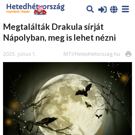
Megtalálták Drakula sírját
Nápolyban, meg is lehet nézni
2025. július 1.
MTI/Hetedhétország.hu
print