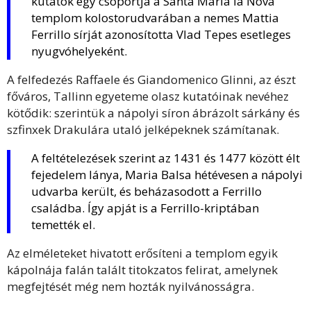
kutatók egy csoportja a Santa Maria la Nova
templom kolostorudvarában a nemes Mattia
Ferrillo sírját azonosította Vlad Tepes esetleges
nyugvóhelyeként.
A felfedezés Raffaele és Giandomenico Glinni, az észt
főváros, Tallinn egyeteme olasz kutatóinak nevéhez
kötődik: szerintük a nápolyi síron ábrázolt sárkány és
szfinxek Drakulára utaló jelképeknek számítanak.
A feltételezések szerint az 1431 és 1477 között élt
fejedelem lánya, Maria Balsa hétévesen a nápolyi
udvarba került, és beházasodott a Ferrillo
családba. Így apját is a Ferrillo-kriptában
temették el.
Az elméleteket hivatott erősíteni a templom egyik
kápolnája falán talált titokzatos felirat, amelynek
megfejtését még nem hozták nyilvánosságra.