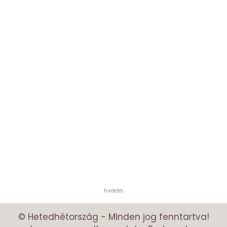
hirdetés
© Hetedhétország - Minden jog fenntartva!