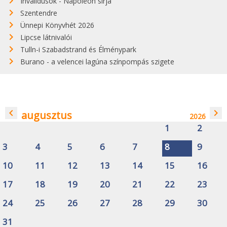
Invalidusok - Napóleon sírja
Szentendre
Ünnepi Könyvhét 2026
Lipcse látnivalói
Tulln-i Szabadstrand és Élménypark
Burano - a velencei lagúna színpompás szigete
navigate_before
navigate_next
augusztus
2026
1
2
3
4
5
6
7
8
9
10
11
12
13
14
15
16
17
18
19
20
21
22
23
24
25
26
27
28
29
30
31