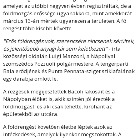
amelyet az utóbbi negyven évben regisztráltak, de a
földmozgás erőssége ugyanakkora, mint amekkorát
március 13-án mértek ugyanezen a területen. A fő
rengést több kisebb követte.
"Erős földrengés volt, szerencsére nincsenek sérültek,
és jelentősebb anyagi kár sem keletkezett"
- írta
közösségi oldalán Luigi Manzoni, a Nápollyal
szomszédos Pozzuoli polgármestere. A tengerparti
Baia erődjének és Punta Pennata-sziget sziklafalának
egy darabja omlott le.
A rezgések megijesztették Bacoli lakosait és a
Nápolyban élőket is, akik szintén jól érezték a
földmozgást, és aki csak tehette, kirohant az
épületekből az utcára.
A földrengést követően életbe léptek azok az
intézkedések, amelyek ilyenkor megszokottak. A