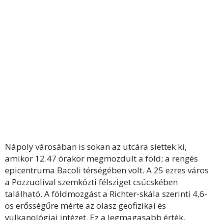
Nápoly városában is sokan az utcára siettek ki,
amikor 12.47 órakor megmozdult a föld; a rengés
epicentruma Bacoli térségében volt. A 25 ezres város
a Pozzuolival szemközti félsziget csücskében
található. A földmozgást a Richter-skála szerinti 4,6-
os erősségűre mérte az olasz geofizikai és
vulkanológiai intézet. Ez a legmagasabb érték,