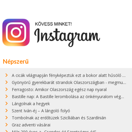
Népszerű
A cicák világnapján fényképeztük ezt a bokor alatt hűsölő cicát Kisorosziban
Gyönyörű gyerekbarát strandok Olaszországban - megmutatjuk a 15 legjobbat
Ferragosto: Amikor Olaszország egész nap nyaral
Bastille nap: A Bastille lerombolása az önkényuralom végét jelentette
Lángolnak a hegyek
Szent Iván-éj – A lángoló folyó
Tombolnak az erdőtüzek Szicíliában és Szardínián
Graz adventi vásárai
Már 200 éves a „Csendes éj! Szentséges éj!”