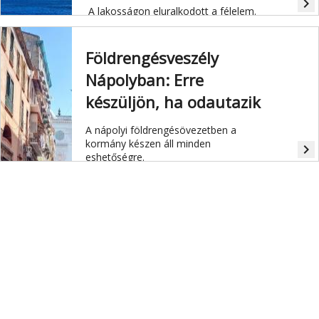
navigate_next
A lakosságon eluralkodott a félelem.
Földrengésveszély
Nápolyban: Erre
készüljön, ha odautazik
A nápolyi földrengésövezetben a
kormány készen áll minden
navigate_next
eshetőségre.