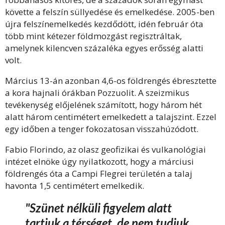
követte a felszín süllyedése és emelkedése. 2005-ben
újra felszínemelkedés kezdődött, idén február óta
több mint kétezer földmozgást regisztráltak,
amelynek kilencven százaléka egyes erősség alatti
volt.
Március 13-án azonban 4,6-os földrengés ébresztette
a kora hajnali órákban Pozzuolit. A szeizmikus
tevékenység előjelének számított, hogy három hét
alatt három centimétert emelkedett a talajszint. Ezzel
egy időben a tenger fokozatosan visszahúzódott.
Fabio Florindo, az olasz geofizikai és vulkanológiai
intézet elnöke úgy nyilatkozott, hogy a márciusi
földrengés óta a Campi Flegrei területén a talaj
havonta 1,5 centimétert emelkedik.
"Szünet nélküli figyelem alatt
tartjuk a térséget, de nem tudjuk