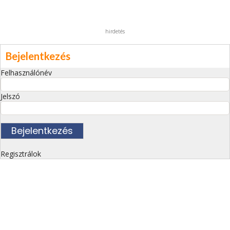
hirdetés
Bejelentkezés
Felhasználónév
Jelszó
Regisztrálok