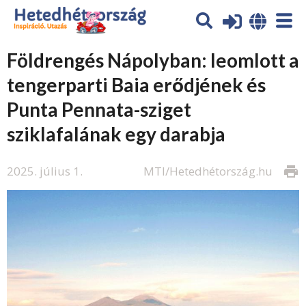
Földrengés Nápolyban: leomlott a
tengerparti Baia erődjének és
Punta Pennata-sziget
sziklafalának egy darabja
2025. július 1.
MTI/Hetedhétország.hu
print