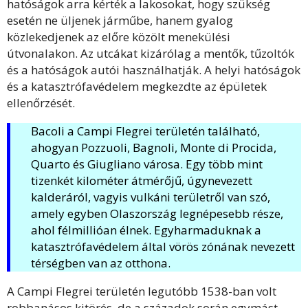
hatóságok arra kérték a lakosokat, hogy szükség
esetén ne üljenek járműbe, hanem gyalog
közlekedjenek az előre közölt menekülési
útvonalakon. Az utcákat kizárólag a mentők, tűzoltók
és a hatóságok autói használhatják. A helyi hatóságok
és a katasztrófavédelem megkezdte az épületek
ellenőrzését.
Bacoli a Campi Flegrei területén található,
ahogyan Pozzuoli, Bagnoli, Monte di Procida,
Quarto és Giugliano városa. Egy több mint
tizenkét kilométer átmérőjű, úgynevezett
kalderáról, vagyis vulkáni területről van szó,
amely egyben Olaszország legnépesebb része,
ahol félmillióan élnek. Egyharmaduknak a
katasztrófavédelem által vörös zónának nevezett
térségben van az otthona.
A Campi Flegrei területén legutóbb 1538-ban volt
robbanásos kitörés, de a századok során egymást