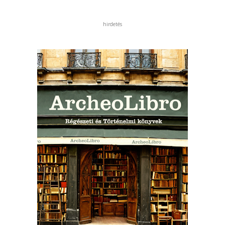
hirdetés