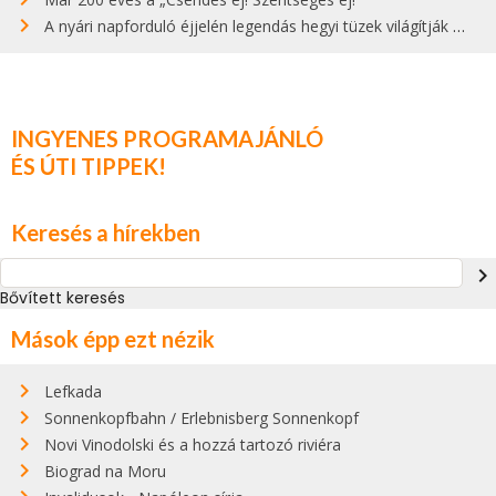
A nyári napforduló éjjelén legendás hegyi tüzek világítják meg Zugspitzét
INGYENES PROGRAMAJÁNLÓ
ÉS ÚTI TIPPEK!
Keresés a hírekben
navigate_next
Bővített keresés
Mások épp ezt nézik
Lefkada
Sonnenkopfbahn / Erlebnisberg Sonnenkopf
Novi Vinodolski és a hozzá tartozó riviéra
Biograd na Moru