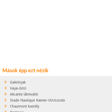
Mások épp ezt nézik
Galešnjak
Vajai-őstó
Alicante látnivalói
Stade Nautique Rainier-III/Uszoda
Chaumont kastély