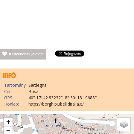
Kedvencnek jelölöm
Tartomány:
Sardegna
Cím:
Bosa
GPS:
40° 17′ 42.83232″, 8° 30′ 13.19688″
Honlap:
https://borghipiubelliditalia.it/
+
−