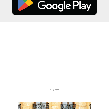
hirdetés