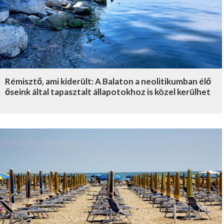
Rémisztő, ami kiderült: A Balaton a neolitikumban élő
őseink által tapasztalt állapotokhoz is közel kerülhet