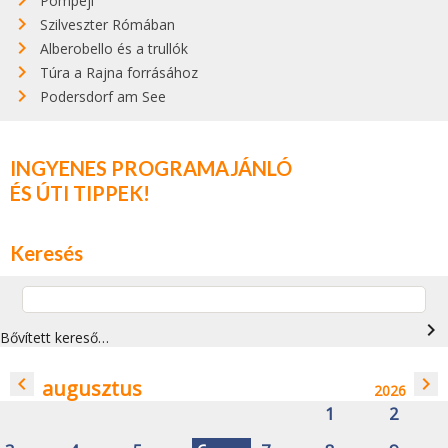
Pompeji
Szilveszter Rómában
Alberobello és a trullók
Túra a Rajna forrásához
Podersdorf am See
INGYENES PROGRAMAJÁNLÓ
ÉS ÚTI TIPPEK!
Keresés
navigate_next
Bővített kereső…
navigate_before
navigate_next
augusztus
2026
1
2