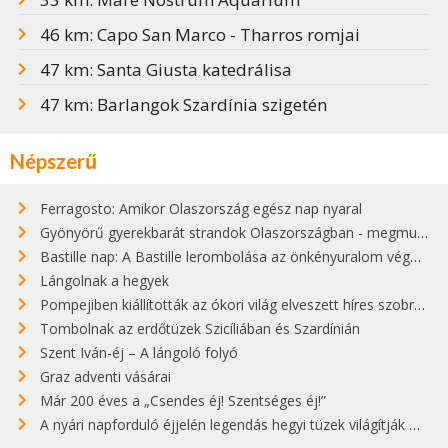
46 km: Capo San Marco - Tharros romjai
47 km: Santa Giusta katedrálisa
47 km: Barlangok Szardínia szigetén
Népszerű
Ferragosto: Amikor Olaszország egész nap nyaral
Gyönyörű gyerekbarát strandok Olaszországban - megmutatjuk a 15 legjobbat
Bastille nap: A Bastille lerombolása az önkényuralom végét jelentette
Lángolnak a hegyek
Pompejiben kiállították az ókori világ elveszett híres szobrának másolatát
Tombolnak az erdőtüzek Szicíliában és Szardínián
Szent Iván-éj – A lángoló folyó
Graz adventi vásárai
Már 200 éves a „Csendes éj! Szentséges éj!”
A nyári napforduló éjjelén legendás hegyi tüzek világítják meg Zugspitzét