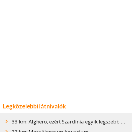
Legközelebbi látnivalók
33 km: Alghero, ezért Szardínia egyik legszebb nyaralóhelye
33 km: Mare Nostrum Aquarium