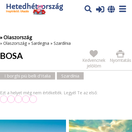
Az oldal sütiket (cookies) használ. További tájékoztatás itt:
Adatvédelmi tájékoztató
Ok
» Olaszország
»
Olaszország
»
Sardegna
»
Szardínia
BOSA
Kedvencnek
Nyomtatás
jelölöm
I borghi più belli d’Italia
Szardínia
Ezt a helyet még nem értékelték. Legyél Te az első: