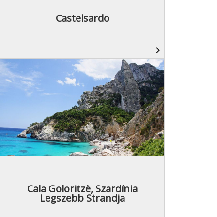
Castelsardo
navigate_next
Cala Goloritzè, Szardínia
Legszebb Strandja