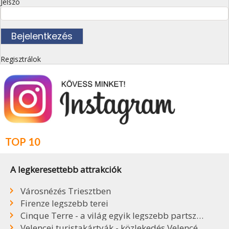
Jelszó
Regisztrálok
TOP 10
A legkeresettebb attrakciók
Városnézés Triesztben
Firenze legszebb terei
Cinque Terre - a világ egyik legszebb partszakasza
Velencei turistakártyák - közlekedés Velencében