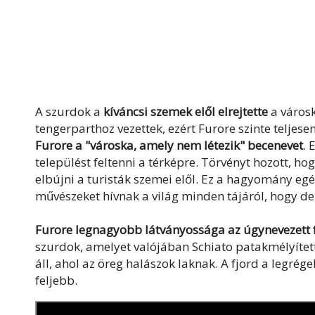
A szurdok a
kíváncsi szemek elől elrejtette
a városk
tengerparthoz vezettek, ezért Furore szinte teljesen
Furore a "városka, amely nem létezik" becenevet
. 
települést feltenni a térképre. Törvényt hozott, hog
elbújni a turisták szemei elől. Ez a hagyomány 
művészeket hívnak a világ minden tájáról, hogy dek
Furore legnagyobb látványossága az úgynevezett 
szurdok, amelyet valójában Schiato patakmélyített 
áll, ahol az öreg halászok laknak. A fjord a legré
feljebb.