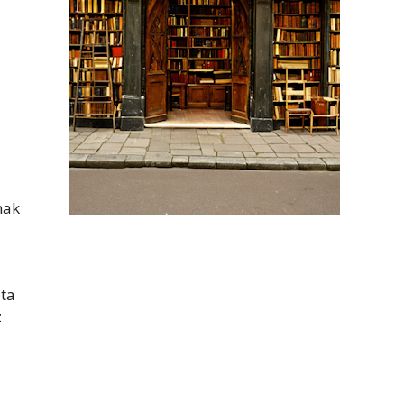
nak
jta
z