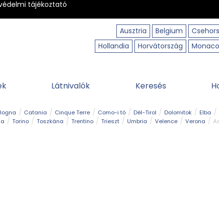
védelmi tájékoztató
Ausztria
Belgium
Csehor
Hollandia
Horvátország
Monac
ek
Látnivalók
Keresés
H
ologna
Catania
Cinque Terre
Como-i tó
Dél-Tirol
Dolomitok
Elba
ia
Torino
Toszkána
Trentino
Trieszt
Umbria
Velence
Verona
Ad
receptek
Filmhelyszín
Hegy és csúcs
I borghi più belli d’Italia
Kalandpa
Park és kert
Szabadidőpark
Szánkópálya
Szentek és ereklyék
Sziget
kség
Vízesés