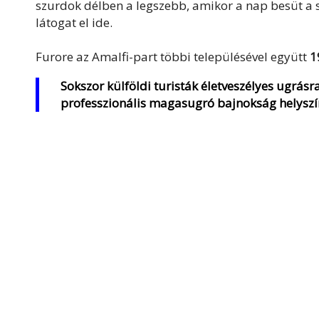
szurdok délben a legszebb, amikor a nap besüt a s
látogat el ide.
Furore az Amalfi-part többi településével együtt
1
Sokszor külföldi turisták életveszélyes ugrás
professzionális magasugró bajnokság helyszíne