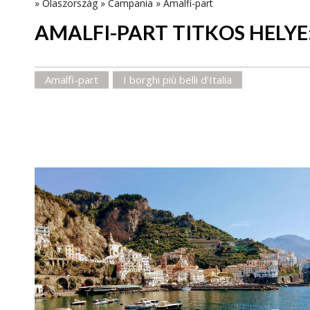
»
Olaszország
»
Campania
»
Amalfi-part
AMALFI-PART TITKOS HELYE
Amalfi-part
I borghi più belli d’Italia