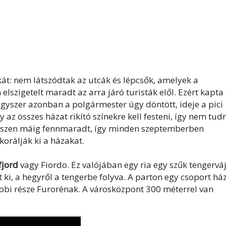
át: nem látszódtak az utcák és lépcsők, amelyek a
 elszigetelt maradt az arra járó turisták elől. Ezért kapta
Egyszer azonban a polgármester úgy döntött, ideje a pici
y az összes házat rikító színekre kell festeni, így nem tud
egészen máig fennmaradt, így minden szeptemberben
orálják ki a házakat.
fjord
vagy Fiordo. Ez valójában egy ria egy szűk tengervá
ki, a hegyről a tengerbe folyva. A parton egy csoport há
gebbi része Furorénak. A városközpont 300 méterrel van