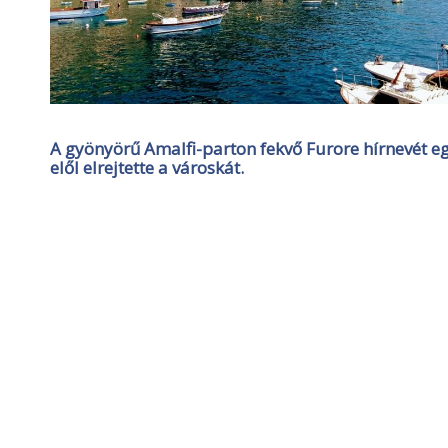
A gyönyörű Amalfi-parton fekvő Furore hírnevét e
elől elrejtette a városkát.