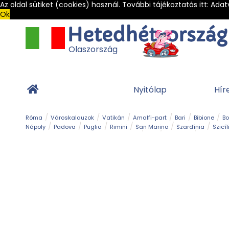
Az oldal sütiket (cookies) használ. További tájékoztatás itt:
Adat
Ok
Olaszország
Nyitólap
Hír
Róma
Városkalauzok
Vatikán
Amalfi-part
Bari
Bibione
B
Nápoly
Padova
Puglia
Rimini
San Marino
Szardínia
Szicíl
Barlang
Bob
Esemény
Ételek és 
Magyar emlékek
Múzeum
Nyaralóhelyek
Ókor
Panoráma út
Tengerpart
Toszkán tengerpart
Túra
Vár és kastély
Világörö