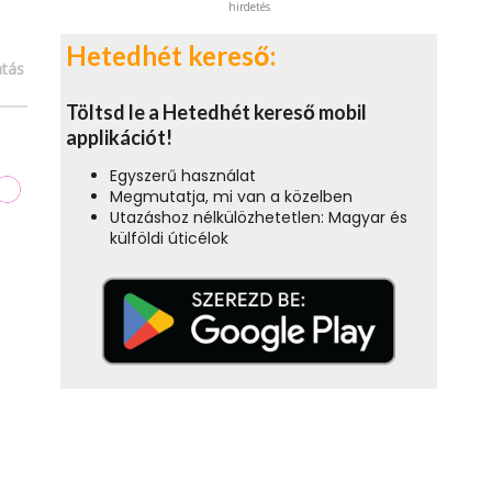
hirdetés
Hetedhét kereső:
tás
Töltsd le a Hetedhét kereső mobil
applikációt!
Egyszerű használat
Megmutatja, mi van a közelben
Utazáshoz nélkülözhetetlen: Magyar és
külföldi úticélok