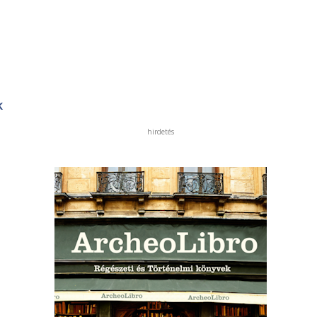
k
hirdetés