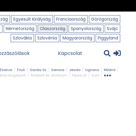
szág
Egyesült Királyság
Franciaország
Görögország
o
Németország
Olaszország
Spanyolország
Svájc
Szlovákia
Szlovénia
Magyarország
Piggyland
ozzászólások
Kapcsolat
Firenze
Friuli
Garda-tó
Genova
Jesolo
Lignano
Milánó
riai tengerpart
Állatkert és akvárium
Alpesi út
Autó
rk
Kerékpár
Kilátó
Legszebb
Ligur tengerpart
Szirt és fok
Szurdok
Tavak
Templom és kolostor