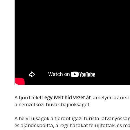
A fjord felett
egy ívelt híd vezet át
, amelyen az ors
a nemzetközi búvár bajnokságot.
A helyi újságok a fjordot igazi turista látványoss
és ajándékbolttá, a régi házakat felújították, és m