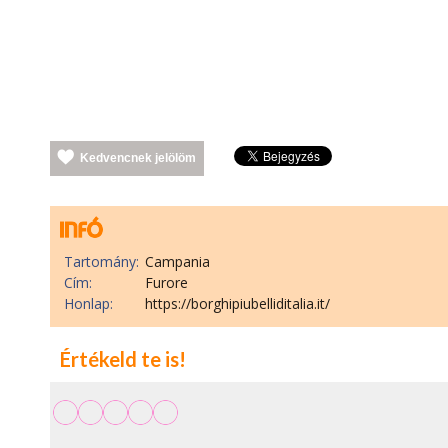
Kedvencnek jelölöm
Tartomány:
Campania
Cím:
Furore
Honlap:
https://borghipiubelliditalia.it/
Értékeld te is!