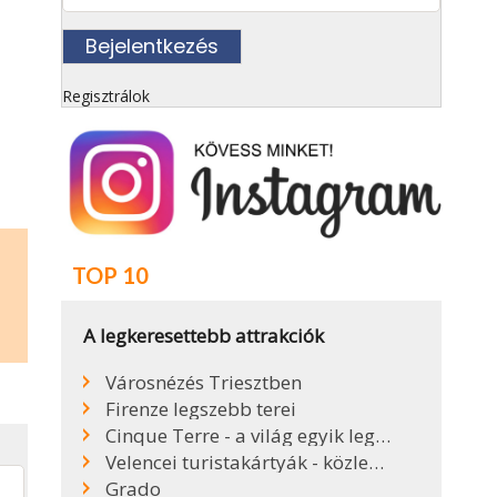
Regisztrálok
TOP 10
A legkeresettebb attrakciók
Városnézés Triesztben
Firenze legszebb terei
Cinque Terre - a világ egyik legszebb partszakasza
Velencei turistakártyák - közlekedés Velencében
Grado