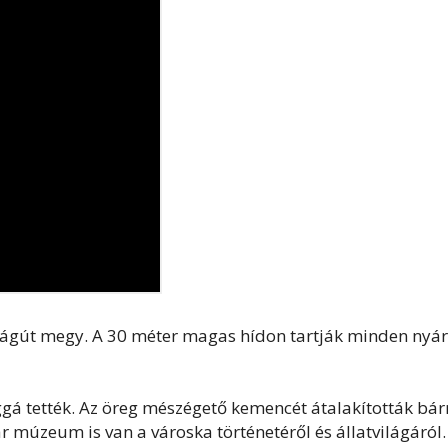
zágút megy. A 30 méter magas hídon tartják minden nyá
ággá tették. Az öreg mészégető kemencét átalakították bár
ár múzeum is van a városka történetéről és állatvilágáról.