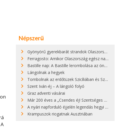
Népszerű
Gyönyörű gyerekbarát strandok Olaszországban - megmutatjuk a 15 legjobbat
Ferragosto: Amikor Olaszország egész nap nyaral
Bastille nap: A Bastille lerombolása az önkényuralom végét jelentette
Lángolnak a hegyek
Tombolnak az erdőtüzek Szicíliában és Szardínián
Szent Iván-éj – A lángoló folyó
Graz adventi vásárai
ron
Már 200 éves a „Csendes éj! Szentséges éj!”
A nyári napforduló éjjelén legendás hegyi tüzek világítják meg Zugspitzét
Krampuszok riogatnak Ausztriában
rá
 A