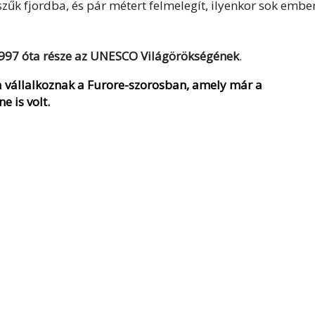
zűk fjordba, és pár métert felmelegít, ilyenkor sok embe
997 óta része az UNESCO Világörökségének
.
ra vállalkoznak a Furore-szorosban, amely már a
 is volt.