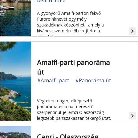
belli d’Italia
A gyönyörű Amalfi-parton fekvő
Furore hírnevét egy mély
szakadéknak köszönheti, amely a
navigate_next
kíváncsi szemek elől elrejtette a
városkát.
Amalfi-parti panoráma
út
#Amalfi-part
#Panoráma út
Végtelen tenger, elképesztő
panoráma és a hajmeresztő
szerpentinút jellemzi Olaszország
navigate_next
legszebb partszakaszán tekergő utat.
Capri - Olaszország