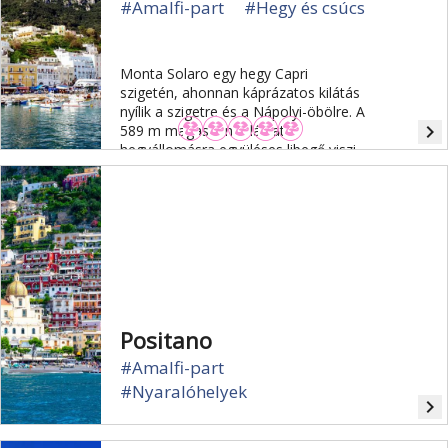
#Amalfi-part
#Hegy és csúcs
Monta Solaro egy hegy Capri
szigetén, ahonnan káprázatos kilátás
nyílik a szigetre és a Nápolyi-öbölre. A
navigate_next
589 m magasban található
hegyállomásra együléses libegő viszi
fel az utasokat.
Positano
#Amalfi-part
#Nyaralóhelyek
navigate_next