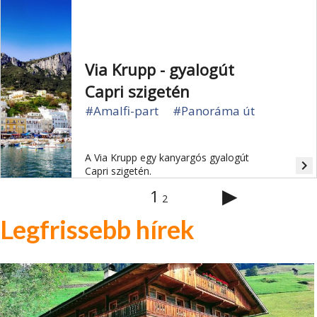
Via Krupp - gyalogút
Capri szigetén
#Amalfi-part
#Panoráma út
A Via Krupp egy kanyargós gyalogút
navigate_next
Capri szigetén.
▶
1
2
Legfrissebb hírek