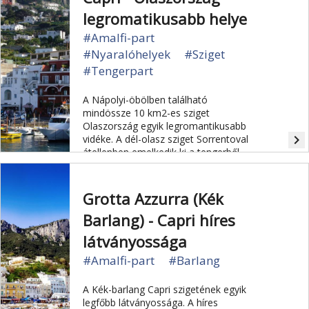
legromatikusabb helye
#Amalfi-part
#Nyaralóhelyek
#Sziget
#Tengerpart
A Nápolyi-öbölben található
mindössze 10 km2-es sziget
Olaszország egyik legromantikusabb
navigate_next
vidéke. A dél-olasz sziget Sorrentoval
átellenben emelkedik ki a tengerből.
Meredek sziklafalai, a virágdíszes
kertekben megbúvó villák, a
lenyűgöző természeti látnivalók, Axel
Grotta Azzurra (Kék
Munthe villája, Augustus császár
Barlang) - Capri híres
kertje, a Santo Stefano dóm igazi
turista-vonzerő.
látványossága
#Amalfi-part
#Barlang
A Kék-barlang Capri szigetének egyik
legfőbb látványossága. A híres