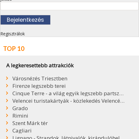
Regisztrálok
TOP 10
A legkeresettebb attrakciók
Városnézés Triesztben
Firenze legszebb terei
Cinque Terre - a világ egyik legszebb partszakasza
Velencei turistakártyák - közlekedés Velencében
Grado
Rimini
Szent Márk tér
Cagliari
Lignano - Strandok, látnivalók, kirándulóhelyek