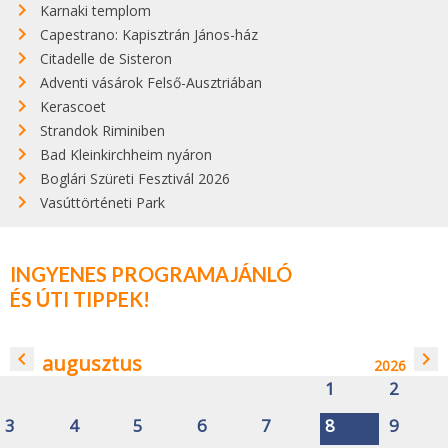
Karnaki templom
Capestrano: Kapisztrán János-ház
Citadelle de Sisteron
Adventi vásárok Felső-Ausztriában
Kerascoet
Strandok Riminiben
Bad Kleinkirchheim nyáron
Boglári Szüreti Fesztivál 2026
Vasúttörténeti Park
INGYENES PROGRAMAJÁNLÓ
ÉS ÚTI TIPPEK!
navigate_before
navigate_next
augusztus
2026
1
2
3
4
5
6
7
8
9