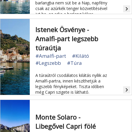
barlangba nem süt be a Nap, napfény
navigate_next
csak az azúrkék tenger közvetítésével
jut be, ez adja a barlang kékes
árnyalatát.
Istenek Ösvénye -
Amalfi-part legszebb
túraútja
#Amalfi-part
#Kilátó
#Legszebb
#Túra
A túraútról csodálatos kilátás nyílik az
Amalfi-partra, innen készíthetjük a
legszebb fényképeket. Tiszta időben
navigate_next
még Capri szigete is látható.
Monte Solaro -
Libegővel Capri fölé