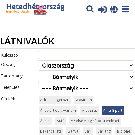
Az oldal sütiket (cookies) használ. További tájékoztatás itt:
Adatvédelmi tájékoztató
Ok
LÁTNIVALÓK
Kulcsszó
Ország
Tartomány
Település
Címkék
Adriai tengerpart
Akvárium
Állatkert és akvárium
Alpesi út
Amalfi-part
Assisi
Autó
Az első világháború emlékei
Bakancslista
Bánya
Bari
Barlang
Bibione