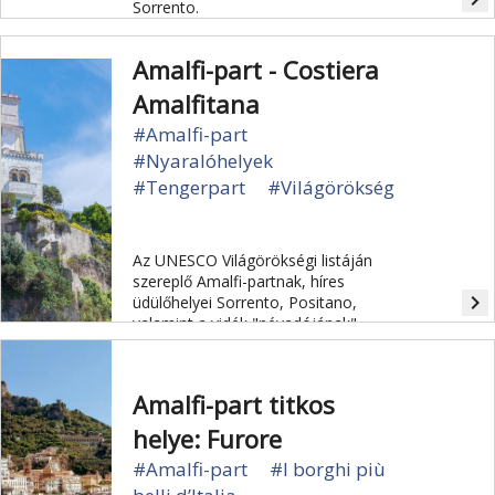
Sorrento.
Amalfi-part - Costiera
Amalfitana
#Amalfi-part
#Nyaralóhelyek
#Tengerpart
#Világörökség
Az UNESCO Világörökségi listáján
szereplő Amalfi-partnak, híres
navigate_next
üdülőhelyei Sorrento, Positano,
valamint a vidék "névadójának"
számító Amalfi.
Amalfi-part titkos
helye: Furore
#Amalfi-part
#I borghi più