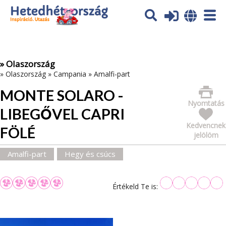
Az oldal sütiket (cookies) használ. További tájékoztatás itt:
Adatvédelmi tájékoztató
Ok
» Olaszország
»
Olaszország
»
Campania
»
Amalfi-part
MONTE SOLARO -
Nyomtatás
LIBEGŐVEL CAPRI
Kedvencnek
FÖLÉ
jelölöm
Amalfi-part
Hegy és csúcs
Értékeld Te is: