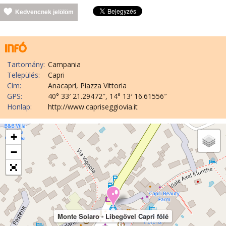
Kedvencnek jelölöm
Tartomány:
Campania
Település:
Capri
Cím:
Anacapri, Piazza Vittoria
GPS:
40° 33′ 21.29472″, 14° 13′ 16.61556″
Honlap:
http://www.capriseggiovia.it
+
−
Monte Solaro - Libegővel Capri fölé