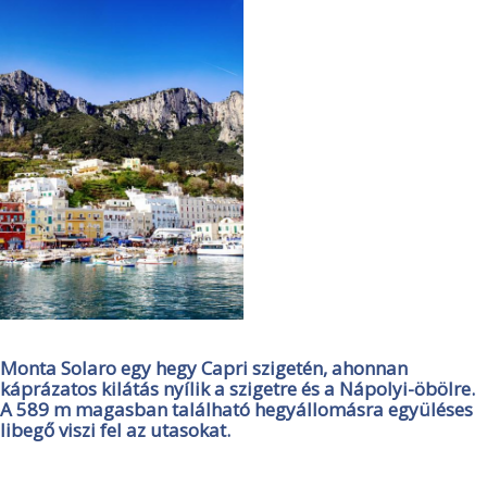
Monta Solaro egy hegy Capri szigetén, ahonnan
káprázatos kilátás nyílik a szigetre és a Nápolyi-öbölre.
A 589 m magasban található hegyállomásra együléses
libegő viszi fel az utasokat.