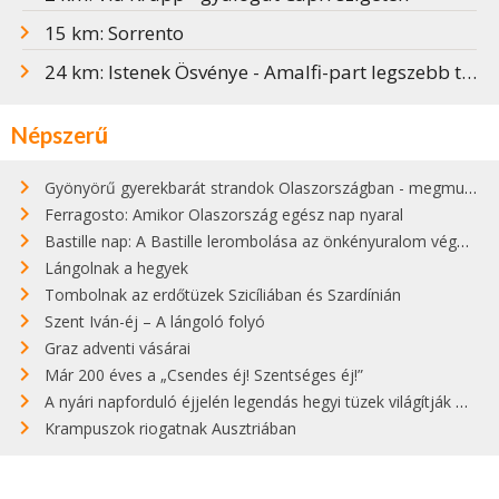
15 km: Sorrento
24 km: Istenek Ösvénye - Amalfi-part legszebb túraútja
Népszerű
Gyönyörű gyerekbarát strandok Olaszországban - megmutatjuk a 15 legjobbat
Ferragosto: Amikor Olaszország egész nap nyaral
Bastille nap: A Bastille lerombolása az önkényuralom végét jelentette
Lángolnak a hegyek
Tombolnak az erdőtüzek Szicíliában és Szardínián
Szent Iván-éj – A lángoló folyó
Graz adventi vásárai
Már 200 éves a „Csendes éj! Szentséges éj!”
A nyári napforduló éjjelén legendás hegyi tüzek világítják meg Zugspitzét
Krampuszok riogatnak Ausztriában