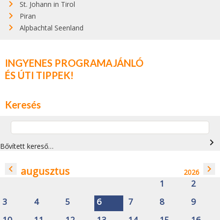
St. Johann in Tirol
Piran
Alpbachtal Seenland
INGYENES PROGRAMAJÁNLÓ
ÉS ÚTI TIPPEK!
Keresés
navigate_next
Bővített kereső…
navigate_before
navigate_next
augusztus
2026
1
2
3
4
5
6
7
8
9
10
11
12
13
14
15
16