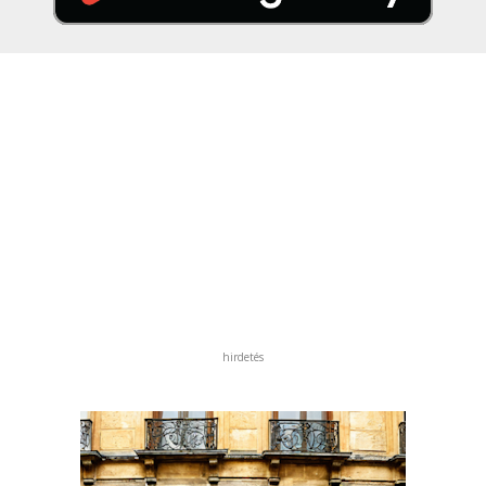
hirdetés