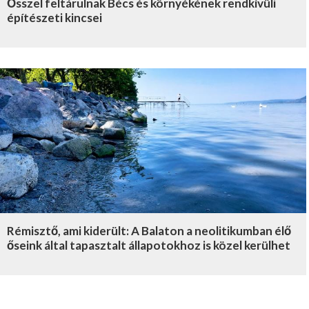
Ősszel feltárulnak Bécs és környékének rendkívüli
építészeti kincsei
Rémisztő, ami kiderült: A Balaton a neolitikumban élő
őseink által tapasztalt állapotokhoz is közel kerülhet