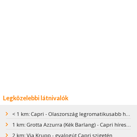
Legközelebbi látnivalók
< 1 km: Capri - Olaszország legromatikusabb helye
1 km: Grotta Azzurra (Kék Barlang) - Capri híres látványossága
2 km: Via Krupp - gyalogút Capri szigetén