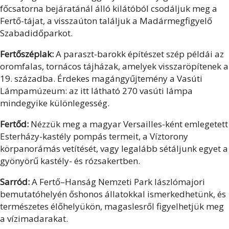
főcsatorna bejáratánál álló kilátóból csodáljuk meg a
Fertő-tájat, a visszaúton találjuk a Madármegfigyelő
Szabadidőparkot.
Fertőszéplak:
A paraszt-barokk építészet szép példái az
oromfalas, tornácos tájházak, amelyek visszaröpítenek a
19. századba. Érdekes magángyűjtemény a Vasúti
Lámpamúzeum: az itt látható 270 vasúti lámpa
mindegyike különlegesség.
Fertőd:
Nézzük meg a magyar Versailles-ként emlegetett
Esterházy-kastély pompás termeit, a Víztorony
körpanorámás vetítését, vagy legalább sétáljunk egyet a
gyönyörű kastély- és rózsakertben.
Sarród:
A Fertő–Hanság Nemzeti Park lászlómajori
bemutatóhelyén őshonos állatokkal ismerkedhetünk, és
természetes élőhelyükön, magaslesről figyelhetjük meg
a vízimadarakat.