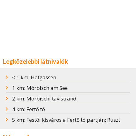
Legközelebbi látnivalók
< 1 km: Hofgassen
1 km: Mörbisch am See
2 km: Mörbischi tavistrand
4 km: Fertő tó
5 km: Festői kisváros a Fertő tó partján: Ruszt