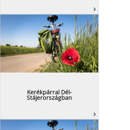
navigate_next
Kerékpárral Dél-
Stájerországban
navigate_next