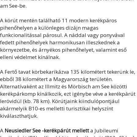
am See-be.
A körút mentén található 11 modern kerékpáros
pihenőhelyen a különleges dizájn magas
funkcionalitással párosul. A náddal vagy ponyvával
fedett pihenőhelyek harmonikusan illeszkednek a
környezetbe, és árnyékos pihenőhelyet, valamint eső
elleni védelmet kínálnak.
A Fertő tavat körbekarikázva 135 kilométert tekerünk le,
ebből 38 kilométert a Magyarország területén.
Alternatívaként az Illmitz és Mörbisch am See közötti
kerékpárkomp kínálkozik, ezt igénybe véve a kerékpárút
lerövidül (kb. 78 km). Körútjaink kiindulópontjául
akármelyik B10-es melletti turisztikai helyszínt
kiválaszthatjuk.
A
Neusiedler See -kerékpárút mellett
a Jubileumi