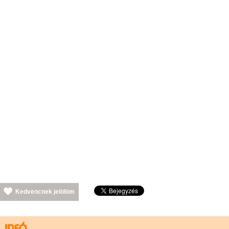
Kedvencnek jelölöm