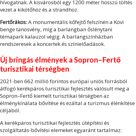
hívogatnak. A kisvárosból egy 1200 méter hosszú töltés
vezet a kikötőhöz és a strandhoz.
Fertőrákos:
A monumentális kőfejtő felszínén a Kövi
benge tanösvény, míg a barlangban őslénytani
témapark kalauzol végig. A barlangszínházban
rendszeresek a koncertek és színielőadások.
Új bringás élmények a Sopron–Fertő
turisztikai térségben
2021-ben 662 millió forintos európai uniós forrásból
átfogó kerékpáros turisztikai fejlesztés valósult meg a
Sopron–Fertő kiemelt turisztikai térségben az
élménykínálata bővítése és ezáltal a turizmus élénkítése
céljából.
A kerékpáros turisztikai fejlesztés útépítési és
szolgáltatás-bővítési elemeket egyaránt tartalmaz: