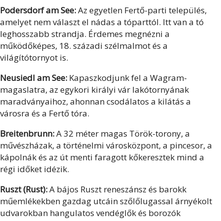
Podersdorf am See
:
Az egyetlen Fertő-parti település,
amelyet nem választ el nádas a tóparttól. Itt van a tó
leghosszabb strandja. Érdemes megnézni a
működőképes, 18. századi szélmalmot és a
világítótornyot is.
Neusiedl am See:
Kapaszkodjunk fel a Wagram-
magaslatra, az egykori királyi vár lakótornyának
maradványaihoz, ahonnan csodálatos a kilátás a
városra és a Fertő tóra.
Breitenbrunn:
A 32 méter magas Török-torony, a
művészházak, a történelmi városközpont, a pincesor, a
kápolnák és az út menti faragott kőkeresztek mind a
régi időket idézik.
Ruszt
(Rust):
A bájos Ruszt reneszánsz és barokk
műemlékekben gazdag utcáin szőlőlugassal árnyékolt
udvarokban hangulatos vendéglők és borozók