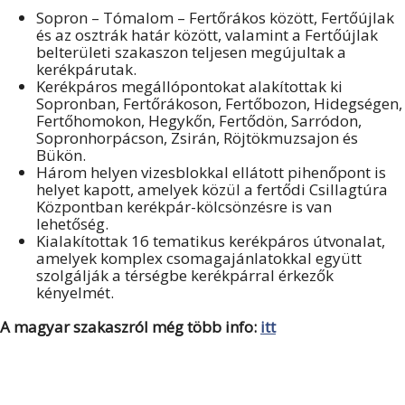
Sopron – Tómalom – Fertőrákos között, Fertőújlak
és az osztrák határ között, valamint a Fertőújlak
belterületi szakaszon teljesen megújultak a
kerékpárutak.
Kerékpáros megállópontokat alakítottak ki
Sopronban, Fertőrákoson, Fertőbozon, Hidegségen,
Fertőhomokon, Hegykőn, Fertődön, Sarródon,
Sopronhorpácson, Zsirán, Röjtökmuzsajon és
Bükön.
Három helyen vizesblokkal ellátott pihenőpont is
helyet kapott, amelyek közül a fertődi Csillagtúra
Központban kerékpár-kölcsönzésre is van
lehetőség.
Kialakítottak 16 tematikus kerékpáros útvonalat,
amelyek komplex csomagajánlatokkal együtt
szolgálják a térségbe kerékpárral érkezők
kényelmét.
A magyar szakaszról még több info:
itt