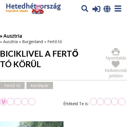
Az oldal sütiket (cookies) használ. További tájékoztatás itt:
Adatvédelmi tájékoztató
Ok
» Ausztria
»
Ausztria
»
Burgenland
»
Fertő tó
BICIKLIVEL A FERTŐ
Nyomtatás
TÓ KÖRÜL
Kedvencnek
jelölöm
Fertő tó
Kerékpár
Értékeld Te is: