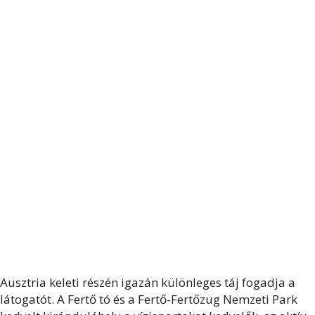
Ausztria keleti részén igazán különleges táj fogadja a
látogatót. A Fertő tó és a Fertő-Fertőzug Nemzeti Park