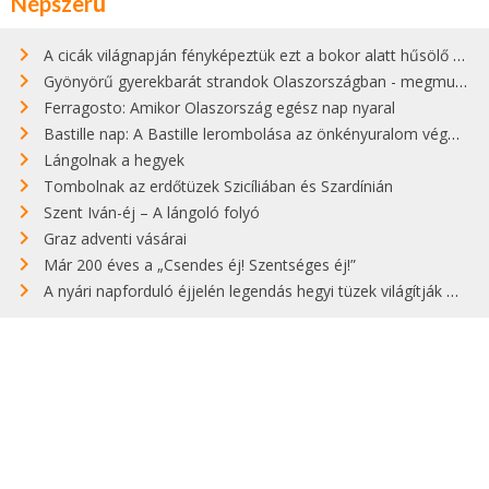
Népszerű
A cicák világnapján fényképeztük ezt a bokor alatt hűsölő cicát Kisorosziban
Gyönyörű gyerekbarát strandok Olaszországban - megmutatjuk a 15 legjobbat
Ferragosto: Amikor Olaszország egész nap nyaral
Bastille nap: A Bastille lerombolása az önkényuralom végét jelentette
Lángolnak a hegyek
Tombolnak az erdőtüzek Szicíliában és Szardínián
Szent Iván-éj – A lángoló folyó
Graz adventi vásárai
Már 200 éves a „Csendes éj! Szentséges éj!”
A nyári napforduló éjjelén legendás hegyi tüzek világítják meg Zugspitzét