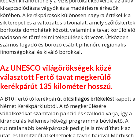
kedvelt kirándulóhely a vízisportokat kedvelők, az aktív
kikapcsolódásra vágyók és a madárlesre érkezők
körében. A kerékpárosok különösen nagyra értékelik a
sík terepet és a változatos útvonalat, amely szőlőskertek
borította dombhátak között, valamint a tavat körülölelő
nádason és történelmi települések át vezet. Útközben
számos fogadó és borozó csábít pihenőre regionális
finomságokkal és kiváló borokkal.
Az UNESCO világörökségek közé
választott Fertő tavat megkerülő
kerékpárút 135 kilométer hosszú.
A B10 Fertő tó kerékpárút
ötcsillagos értékelést
kapott a
Német Kerékpárklubtól. A tó megkerülésére
vállalkozókat számtalan panzió és szálloda várja, így a
kirándulás kellemes hétvégi programmá bővíthető. A
rutintalanabb kerékpárosok pedig le is rövidíthetik az
utat, és Illmitzből átkelhetnek a tavon hajóval Mörbisch