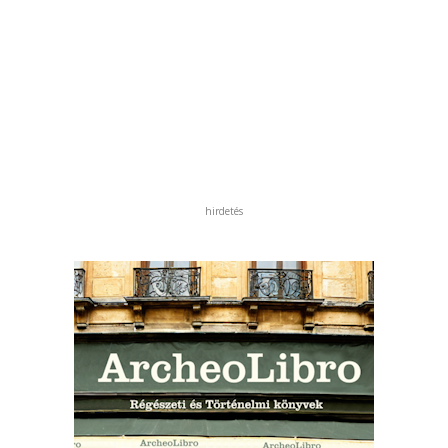
hirdetés