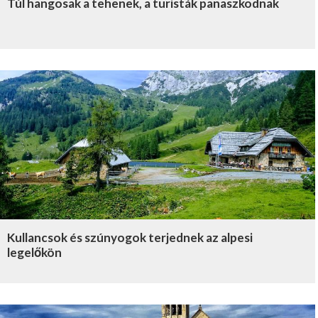
Túl hangosak a tehenek, a turisták panaszkodnak
Kullancsok és szúnyogok terjednek az alpesi
legelőkön