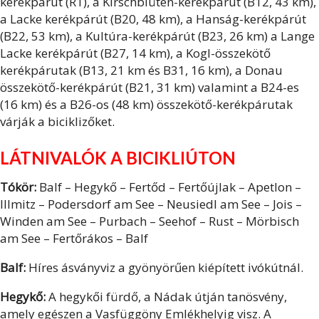
kerékpárút (R1), a Kirschblüten-kerékpárút (B12, 43 km),
a Lacke kerékpárút (B20, 48 km), a Hanság-kerékpárút
(B22, 53 km), a Kultúra-kerékpárút (B23, 26 km) a Lange
Lacke kerékpárút (B27, 14 km), a Kogl-összekötő
kerékpárutak (B13, 21 km és B31, 16 km), a Donau
összekötő-kerékpárút (B21, 31 km) valamint a B24-es
(16 km) és a B26-os (48 km) összekötő-kerékpárutak
várják a biciklizőket.
LÁTNIVALÓK A BICIKLIÚTON
Tókör:
Balf – Hegykő – Fertőd – Fertőújlak – Apetlon –
Illmitz – Podersdorf am See – Neusiedl am See – Jois –
Winden am See – Purbach – Seehof – Rust – Mörbisch
am See – Fertőrákos – Balf
Balf:
Híres ásványviz a gyönyörűen kiépített ivókútnál.
Hegykő:
A hegykői fürdő, a Nádak útján tanösvény,
amely egészen a Vasfüggöny Emlékhelyig visz. A