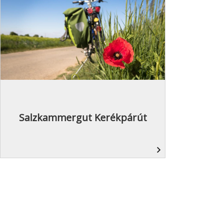
Salzkammergut Kerékpárút
navigate_next