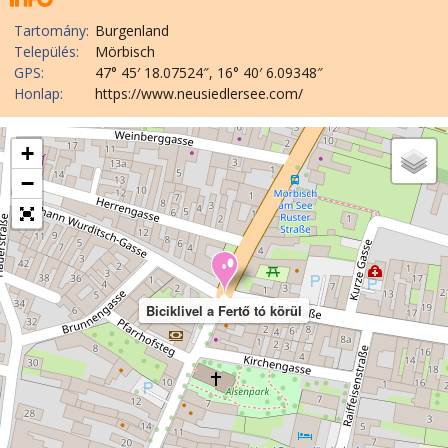
Tartomány:
Burgenland
Település:
Mörbisch
GPS:
47° 45′ 18.07524″, 16° 40′ 6.09348″
Honlap:
https://www.neusiedlersee.com/
+
−
Biciklivel a Fertő tó körül