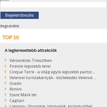
Regisztrálok
TOP 10
A legkeresettebb attrakciók
Városnézés Triesztben
Firenze legszebb terei
Cinque Terre - a világ egyik legszebb partszakasza
Velencei turistakártyák - közlekedés Velencében
Grado
Rimini
Szent Márk tér
Cagliari
Lignano - Strandok, látnivalók, kirándulóhelyek