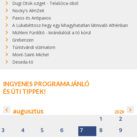
Dugi Otok-sziget - Telašćica-öböl
Nocky's AlmZeit
Paxos és Antipaxos
A Lükabéttosz-hegy egy kihagyhatatlan látnivaló Athénban
Mühleni Fürdőtó - kirándulóút a tó körül
Grebenzen
Túristvándi vízimalom
Mont-Saint-Michel
Deseda-tó
INGYENES PROGRAMAJÁNLÓ
ÉS ÚTI TIPPEK!
navigate_before
navigate_next
augusztus
2026
1
2
3
4
5
6
7
8
9