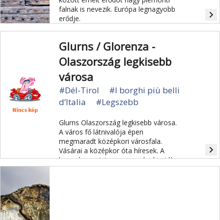
falnak is nevezik. Európa legnagyobb
navigate_next
erődje.
Glurns / Glorenza -
Olaszország legkisebb
városa
#Dél-Tirol
#I borghi più belli
d’Italia
#Legszebb
Glurns Olaszország legkisebb városa.
A város fő látnivalója épen
megmaradt középkori városfala.
navigate_next
Vásárai a középkor óta híresek. A
legenda szerint a magyarok okozták
a város vesztét.