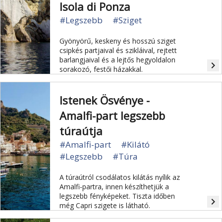
Isola di Ponza
#Legszebb
#Sziget
Gyönyörű, keskeny és hosszú sziget
csipkés partjaival és szikláival, rejtett
barlangjaival és a lejtős hegyoldalon
navigate_next
sorakozó, festői házakkal.
Istenek Ösvénye -
Amalfi-part legszebb
túraútja
#Amalfi-part
#Kilátó
#Legszebb
#Túra
A túraútról csodálatos kilátás nyílik az
Amalfi-partra, innen készíthetjük a
legszebb fényképeket. Tiszta időben
navigate_next
még Capri szigete is látható.