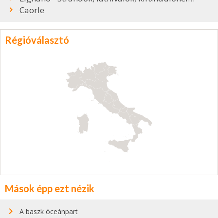
Caorle
Régióválasztó
Mások épp ezt nézik
A baszk óceánpart