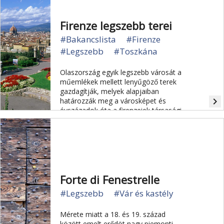
"régi Itáliát" hangulatát. Cinque Terrét
az UNESCO felvette a Világörökség
Firenze legszebb terei
listájára.
#Bakancslista
#Firenze
#Legszebb
#Toszkána
Olaszország egyik legszebb városát a
műemlékek mellett lenyűgöző terek
gazdagítják, melyek alapjaiban
navigate_next
határozzák meg a városképet és
évszázadok óta a firenzeiek társasági
életének központjai.
Forte di Fenestrelle
#Legszebb
#Vár és kastély
Mérete miatt a 18. és 19. század
között emelt erődöt nagy piemonti