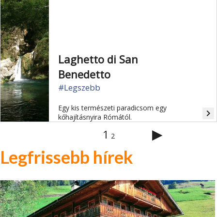
Laghetto di San
Benedetto
#Legszebb
Egy kis természeti paradicsom egy
navigate_next
kőhajításnyira Rómától.
▶
1
2
Legfrissebb hírek