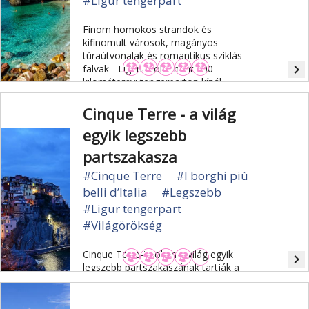
#Ligur tengerpart
Finom homokos strandok és
kifinomult városok, magányos
túraútvonalak és romantikus sziklás
navigate_next
falvak - Liguria több mint 300
kilométernyi tengerparton kínál
változatosságot, legyen szó kulturális
és művészeti élvezetről, napozásról
Cinque Terre - a világ
vagy aktív pihenésről.
egyik legszebb
partszakasza
#Cinque Terre
#I borghi più
belli d’Italia
#Legszebb
#Ligur tengerpart
#Világörökség
Cinque Terre-t sokan a világ egyik
navigate_next
legszebb partszakaszának tartják a
festői táj miatt. A sziklára épült öt
festői városka, amelyeket
gyalogösvény köt össze, megőrizte a