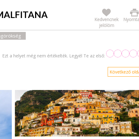
AMALFITANA
Kedvencnek
Nyomta
jelölöm
lágörökség
Ezt a helyet még nem értékelték. Legyél Te az első:
Következő olda