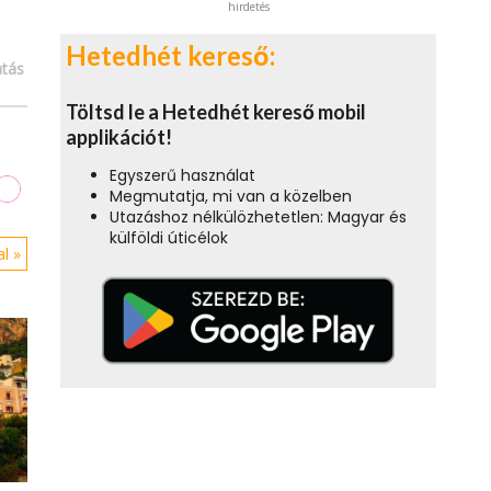
hirdetés
Hetedhét kereső:
tás
Töltsd le a Hetedhét kereső mobil
applikációt!
Egyszerű használat
Megmutatja, mi van a közelben
Utazáshoz nélkülözhetetlen: Magyar és
külföldi úticélok
l »