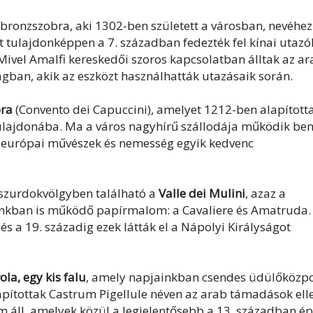
a bronzszobra, aki 1302-ben született a városban, nevéhez
t tulajdonképpen a 7. században fedezték fel kínai utazó
ivel Amalfi kereskedői szoros kapcsolatban álltak az ar
ilágban, akik az eszközt használhatták utazásaik során.
ora
(Convento dei Capuccini), amelyet 1212-ben alapított
 tulajdonába. Ma a város nagyhírű szállodája működik ben
az európai művészek és nemesség egyik kedvenc
tt szurdokvölgyben található a
Valle dei Mulini
, azaz a
inkban is működő papírmalom: a Cavaliere és Amatruda.
s a 19. századig ezek látták el a Nápolyi Királyságot
ola, egy kis falu
, amely napjainkban csendes üdülőközpo
lapítottak Castrum Pigellule néven az arab támadások ell
 áll, amelyek közül a legjelentősebb a 13. században ép