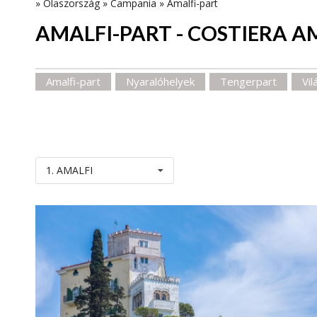
»
Olaszország
»
Campania
»
Amalfi-part
AMALFI-PART - COSTIERA 
Amalfi-part
Nyaralóhelyek
Tengerpart
Vi
1. AMALFI