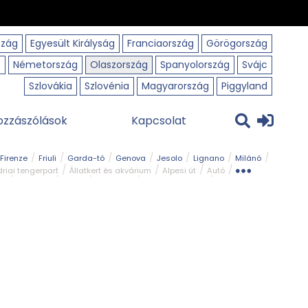
szág
Egyesült Királyság
Franciaország
Görögország
o
Németország
Olaszország
Spanyolország
Svájc
Szlovákia
Szlovénia
Magyarország
Piggyland
ozzászólások
Kapcsolat
Firenze
Friuli
Garda-tó
Genova
Jesolo
Lignano
Milánó
riai tengerpart
Állatkert és akvárium
Alpesi út
Autó
rk
Kerékpár
Kilátó
Legszebb
Ligur tengerpart
Szirt és fok
Szurdok
Tavak
Templom és kolostor