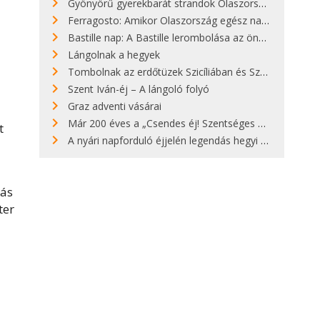
Gyönyörű gyerekbarát strandok Olaszországban - megmutatjuk a 15 legjobbat
Ferragosto: Amikor Olaszország egész nap nyaral
Bastille nap: A Bastille lerombolása az önkényuralom végét jelentette
Lángolnak a hegyek
Tombolnak az erdőtüzek Szicíliában és Szardínián
Szent Iván-éj – A lángoló folyó
Graz adventi vásárai
Már 200 éves a „Csendes éj! Szentséges éj!”
t
A nyári napforduló éjjelén legendás hegyi tüzek világítják meg Zugspitzét
rás
ter