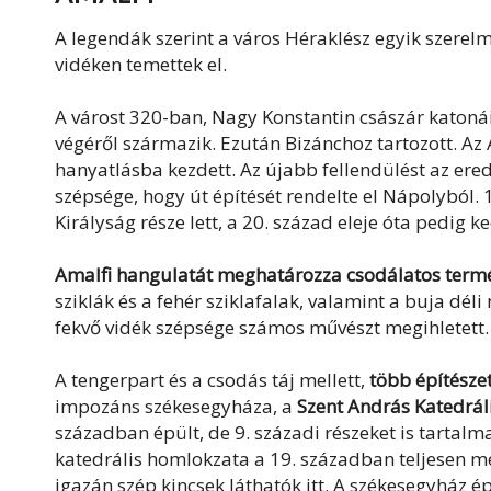
A legendák szerint a város Héraklész egyik szerel
vidéken temettek el.
A várost 320-ban, Nagy Konstantin császár katonái a
végéről származik. Ezután Bizánchoz tartozott. Az
hanyatlásba kezdett. Az újabb fellendülést az er
szépsége, hogy út építését rendelte el Nápolyból.
Királyság része lett, a 20. század eleje óta pedig k
Amalfi hangulatát meghatározza csodálatos termé
sziklák és a fehér sziklafalak, valamint a buja dé
fekvő vidék szépsége számos művészt megihletett
A tengerpart és a csodás táj mellett,
több építészet
impozáns székesegyháza, a
Szent András Katedrál
században épült, de 9. századi részeket is tartalmaz
katedrális homlokzata a 19. században teljesen me
igazán szép kincsek láthatók itt. A székesegyház é