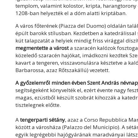
templom, valamint kolostor, kripta, harangtorony 
1208-ban helyezték el a dóm alatti kriptában.
A város főterének (Piazza del Duomo) oldalán talá
épült barokk stílusban. Kezdetben a katedrálissal
kút talapzatát a helyiek mindig friss virággal díszít
megmentette a várost
a szaracén kalózok fosztoga
közeledő szaracén hajókat, imádkozni kezdtek Sze
kavart a tengeren, visszavonulásra késztetve a ka
Barbarossa, azaz Rőtszakállú) vezetett.
A győzelemről minden évben Szent András névnapj
segítségeként könyvelték el, ezért évente nagy feszt
magas, ezüstből készült szobrát kihozzák a katedrá
tisztelegnek előtte.
A
tengerparti sétány
, azaz a Corso Repubblica Mar
között a városháza (Palazzo del Municipio). A sétá
egyik legrégebbi hajógyárának maradványai látsz