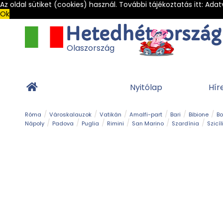
Az oldal sütiket (cookies) használ. További tájékoztatás itt:
Adat
Ok
Olaszország
Nyitólap
Hír
Róma
Városkalauzok
Vatikán
Amalfi-part
Bari
Bibione
B
Nápoly
Padova
Puglia
Rimini
San Marino
Szardínia
Szicíl
Barlang
Bob
Esemény
Ételek és 
Magyar emlékek
Múzeum
Nyaralóhelyek
Ókor
Panoráma út
Tengerpart
Toszkán tengerpart
Túra
Vár és kastély
Világörö