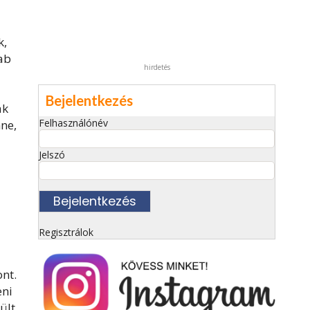
k,
ab
hirdetés
Bejelentkezés
ak
Felhasználónév
ne,
Jelszó
Regisztrálok
nt.
eni
ült