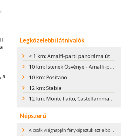
a
fi
Legközelebbi látnivalók
ta
< 1 km: Amalfi-parti panoráma út
10 km: Istenek Ösvénye - Amalfi-part legszebb túraútja
, a
10 km: Positano
12 km: Stabia
12 km: Monte Faito, Castellammare di Stabia
.
Népszerű
A cicák világnapján fényképeztük ezt a bokor alatt hűsölő cicát Kisorosziban