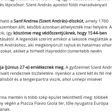
és lépcsősor. Szent András apostol földi maradványait
lható a
Sant'Andrea (Szent András)-díszkút
, amely 1760
 szemben állt, később azonban áthelyezték mai helyére. A
ik, így
köszönve meg védőszentjüknek, hogy 1544-ben
tásától. A legendák szerint amikor a lakosok meglátták a
nt Andráshoz, aki megkönyörült rajtuk és hatalmas vihar
lózokat, akiket a hírhedt Hayreddin (ismertebb nevén
a (június 27-e) emlékeznek meg.
A győzelmet Szent And
ivált rendeznek tiszteletére. Ilyenkor a szent két és fél mé
lisból és a tengerpartra viszik, ahol ünnepi misével
ina mentén is több szép épület tekinthető meg: többek
ny végén a Piazza Flavio Giola tér, tőle nyugatra Európa
anak.