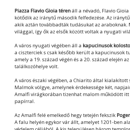
Piazza Flavio Gioia téren
áll a névadó, Flavio Gioi
kötődik az iránytű második felfedezése. Az iránytű
akik aztán továbbadták tudásukat az araboknak. M
világgal, így ők az elsők között voltak a nyugati v
A város nyugati végében áll a
kapucinusok kolost
a ciszterciek s csak később került a kapucinusok
amely a 19. század végén és a 20. század elején 
találkozóhelye volt.
A város északi végében, a Chiarito által kialakíto
Malmok völgye, amelynek érdekessége két, napja
Amalfi virágkorában tizenhat malom működött itt é
papírral.
Az Amalfi felé emelkedő hegy tetején fekszik
Poger
A falu helyén egykor vár állt, amelyet 1201-ben a
védelem céljából. A kis településen három templom