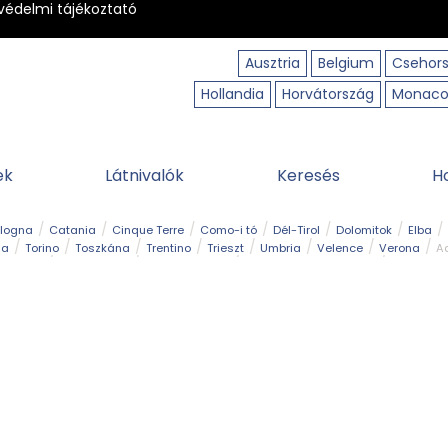
védelmi tájékoztató
Ausztria
Belgium
Csehor
Hollandia
Horvátország
Monac
ek
Látnivalók
Keresés
H
ologna
Catania
Cinque Terre
Como-i tó
Dél-Tirol
Dolomitok
Elba
ia
Torino
Toszkána
Trentino
Trieszt
Umbria
Velence
Verona
Ad
receptek
Filmhelyszín
Hegy és csúcs
I borghi più belli d’Italia
Kalandpa
Park és kert
Szabadidőpark
Szánkópálya
Szentek és ereklyék
Sziget
kség
Vízesés