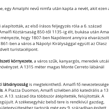
me, egy Amalphi nevű nimfa után kapta a nevét, akit ezen 
lapították, az első írásos feljegyzés róla a 6. század
 Amalfi Köztársaság 850-től 1135-ig élt, bukása után Amal
edményezte, hogy 1807-ben Napóleont annyira elvarázsol
 1861-ben a város a Nápolyi Királysággal együtt az Olasz
edvelt turistacélpont.
szeti környezete
, a város szűk, kanyargós, meredek utcái
li növényzet. A 1315 méter magas Monte Cerreto lábánál
.
i látványosság
is megtekinthető. Amalfi fő nevezetessége
is
. A Piazza Duomon, Amalfi szívében álló katedrális a 13
. A 13. század óta többször átépítették, felújították. A
gújult. A székesegyház belső tere is rendkívül gazdag,
pületegyütteséhez tartozik még egy 9. században épített