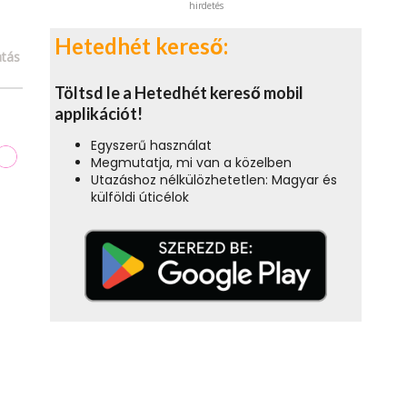
hirdetés
Hetedhét kereső:
tás
Töltsd le a Hetedhét kereső mobil
applikációt!
Egyszerű használat
Megmutatja, mi van a közelben
Utazáshoz nélkülözhetetlen: Magyar és
külföldi úticélok