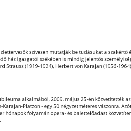
lettervezők szívesen mutatják be tudásukat a szakértő 
endő ház igazgatói székében is mindig jelentős személyisé
ard Strauss (1919-1924), Herbert von Karajan (1956-1964)
ubileuma alkalmából, 2009. május 25-én közvetítették az
on-Karajan-Platzon - egy 50 négyzetméteres vászonra. Azó
er hónapok folyamán opera- és balettelőadást közvetíte
.