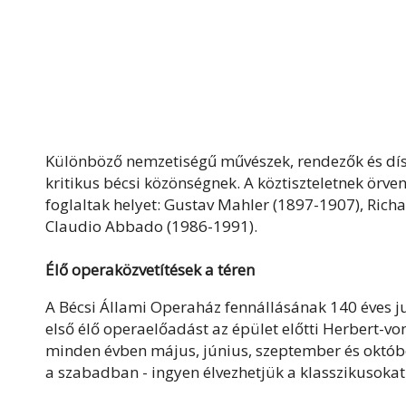
Különböző nemzetiségű művészek, rendezők és dísz
kritikus bécsi közönségnek. A köztiszteletnek örv
foglaltak helyet: Gustav Mahler (1897-1907), Rich
Claudio Abbado (1986-1991).
Élő operaközvetítések a téren
A Bécsi Állami Operaház fennállásának 140 éves j
első élő operaelőadást az épület előtti Herbert-v
minden évben május, június, szeptember és októb
a szabadban - ingyen élvezhetjük a klasszikusokat