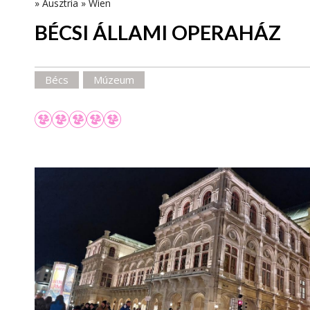
»
Ausztria
»
Wien
BÉCSI ÁLLAMI OPERAHÁZ
Bécs
Múzeum