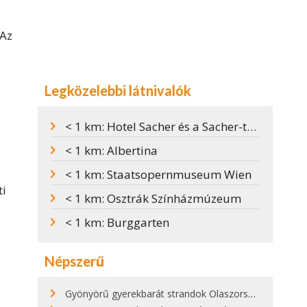
 Az
Legközelebbi látnivalók
< 1 km: Hotel Sacher és a Sacher-torta
< 1 km: Albertina
< 1 km: Staatsopernmuseum Wien
ti
< 1 km: Osztrák Színházmúzeum
< 1 km: Burggarten
Népszerű
Gyönyörű gyerekbarát strandok Olaszországban - megmutatjuk a 15 legjobbat