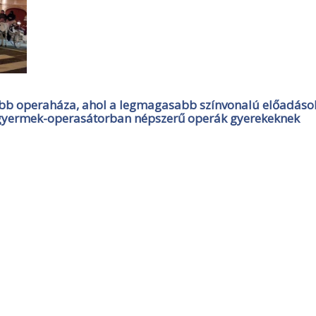
sebb operaháza, ahol a legmagasabb színvonalú előadáso
ott gyermek-operasátorban népszerű operák gyerekeknek