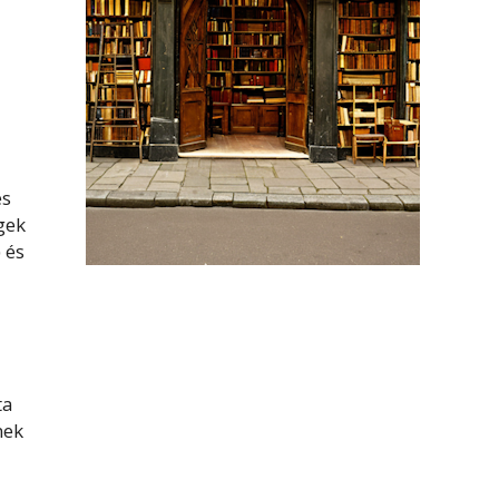
és
gek
 és
ta
nek