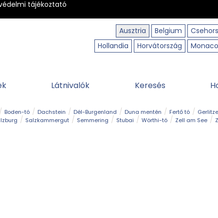
védelmi tájékoztató
Ausztria
Belgium
Csehor
Hollandia
Horvátország
Monac
ek
Látnivalók
Keresés
H
Boden-tó
Dachstein
Dél-Burgenland
Duna mentén
Fertő tó
Gerlitz
lzburg
Salzkammergut
Semmering
Stubai
Wörthi-tó
Zell am See
Z
úraút
Határélmény
Hegy és csúcs
Hegyi gyerekvilág
Húsvét
Kaland
Régiók
Sisi nyomában
Strand és fürdő
Szabadidőpark
Szurdok
T