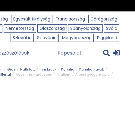
szág
Egyesült Királyság
Franciaország
Görögország
o
Németország
Olaszország
Spanyolország
Svájc
Szlovákia
Szlovénia
Magyarország
Piggyland
ozzászólások
Kapcsolat
en
Graz
Hallstatt
Innsbruck
Karintia
Karintiai tavak
illertal
Advent és karácsony
Állatkert
Alpesi gyógyterápia
park
Kerékpár
Kilátó
Korcsolyapálya
Magyar kapcsolat
avak
Tél
Téli túrázás
Templom és kolostor
Természeti park