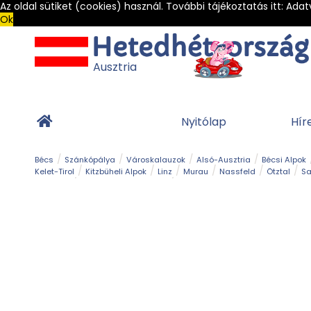
Az oldal sütiket (cookies) használ. További tájékoztatás itt:
Adat
Ok
Ausztria
Nyitólap
Hír
Bécs
Szánkópálya
Városkalauzok
Alsó-Ausztria
Bécsi Alpok
Kelet-Tirol
Kitzbüheli Alpok
Linz
Murau
Nassfeld
Ötztal
Sa
Alpesi út
Ásványok & Kristályok
Barlang
Bob
Csúszda
Esemény
Gleccser
Gyerek t
Múzeum
Óriásroller és mountaincart
Osztrák ételek
Park és kert
Túra
Vár és kastély
Világörökség
Vízesés
Zöldturista