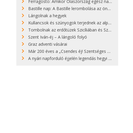
Ferragosto: Amikor Olaszország egész nap nyaral
Bastille nap: A Bastille lerombolása az önkényuralom végét jelentette
Lángolnak a hegyek
Kullancsok és szúnyogok terjednek az alpesi legelőkön
Tombolnak az erdőtüzek Szicíliában és Szardínián
Szent Iván-éj – A lángoló folyó
Graz adventi vásárai
Már 200 éves a „Csendes éj! Szentséges éj!”
A nyári napforduló éjjelén legendás hegyi tüzek világítják meg Zugspitzét