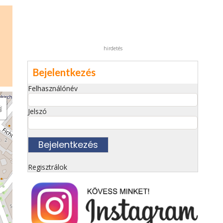
hirdetés
Bejelentkezés
Felhasználónév
Jelszó
Regisztrálok