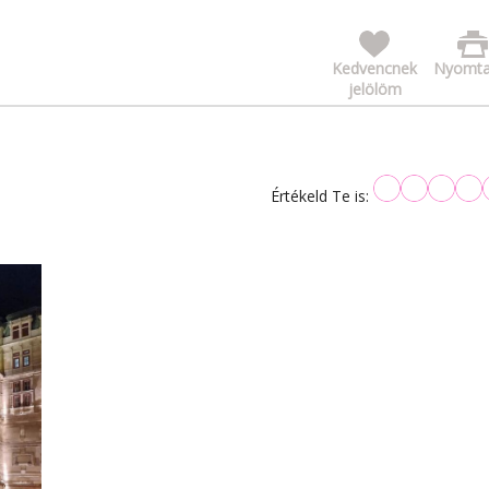
Kedvencnek
Nyomta
jelölöm
Értékeld Te is: