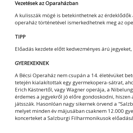
Vezetések az Oparaházban
A kulisszák mögé is betekinthetnek az érdeklődők
operaház történetével ismerkedhetnek meg az o
TIPP
Előadás kezdete előtt kedvezményes árú jegyeket, il
GYEREKEKNEK
A Bécsi Operaház nem csupán a 14. életévüket betöl
tetején kialakítottak egy gyermekopera-sátrat, ah
Erich Kästnertől, vagy Wagner operája, a Nibelung
érdemes a jegyekről jó előre gondoskodni, hiszen a
játsszák. Hasonlóan nagy sikernek örvend a "Salzb
melyet minden év májusában csaknem 12.000 gyer
koncerteket a Salzburgi Filharmonikusok előadásá