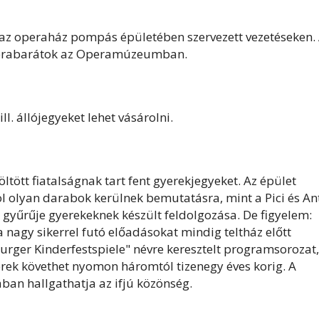
 az operaház pompás épületében szervezett vezetéseken.
perabarátok az Operamúzeumban.
l. állójegyeket lehet vásárolni.
tött fiatalságnak tart fent gyerekjegyeket. Az épület
ol olyan darabok kerülnek bemutatásra, mint a Pici és An
 gyűrűje gyerekeknek készült feldolgozása. De figyelem:
 nagy sikerrel futó előadásokat mindig teltház előtt
urger Kinderfestspiele" névre keresztelt programsorozat,
ek követhet nyomon háromtól tizenegy éves korig. A
ban hallgathatja az ifjú közönség.