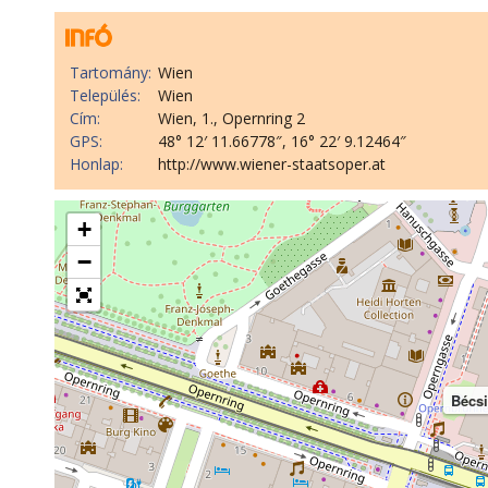
Tartomány:
Wien
Település:
Wien
Cím:
Wien, 1., Opernring 2
GPS:
48° 12′ 11.66778″, 16° 22′ 9.12464″
Honlap:
http://www.wiener-staatsoper.at
+
−
Bécsi