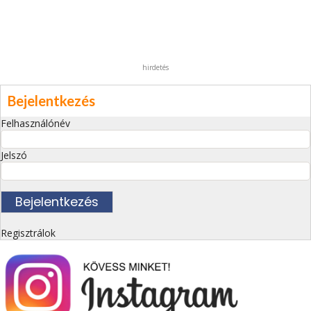
hirdetés
Bejelentkezés
Felhasználónév
Jelszó
Regisztrálok