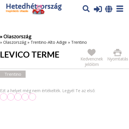
Az oldal sütiket (cookies) használ. További tájékoztatás itt:
Adatvédelmi tájékoztató
Ok
» Olaszország
»
Olaszország
»
Trentino-Alto Adige
»
Trentino
LEVICO TERME
Kedvencnek
Nyomtatás
jelölöm
Trentino
Ezt a helyet még nem értékelték. Legyél Te az első: