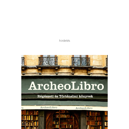
hirdetés