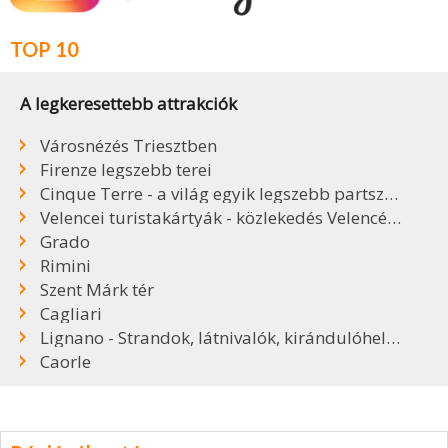
TOP 10
A legkeresettebb attrakciók
Városnézés Triesztben
Firenze legszebb terei
Cinque Terre - a világ egyik legszebb partszakasza
Velencei turistakártyák - közlekedés Velencében
Grado
Rimini
Szent Márk tér
Cagliari
Lignano - Strandok, látnivalók, kirándulóhelyek
Caorle