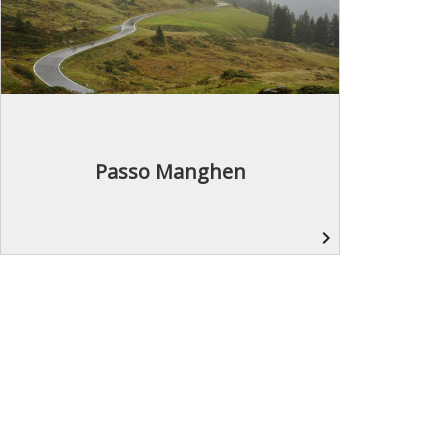
Passo Manghen
navigate_next