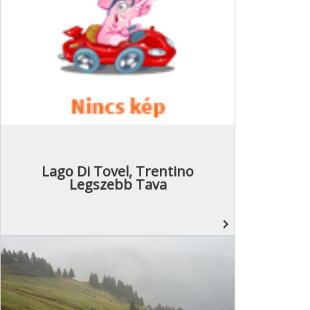
Lago Di Tovel, Trentino
Legszebb Tava
navigate_next