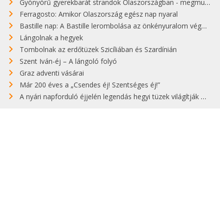
Gyönyörű gyerekbarát strandok Olaszországban - megmutatjuk a 15 legjobbat
Ferragosto: Amikor Olaszország egész nap nyaral
Bastille nap: A Bastille lerombolása az önkényuralom végét jelentette
Lángolnak a hegyek
Tombolnak az erdőtüzek Szicíliában és Szardínián
Szent Iván-éj – A lángoló folyó
Graz adventi vásárai
Már 200 éves a „Csendes éj! Szentséges éj!”
A nyári napforduló éjjelén legendás hegyi tüzek világítják meg Zugspitzét