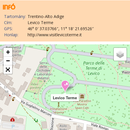
Tartomány:
Trentino-Alto Adige
Cím:
Levico Terme
GPS:
46° 0′ 37.03766″, 11° 18′ 21.69526″
Honlap:
http://www.visitlevicoterme.it
+
−
Levico Terme