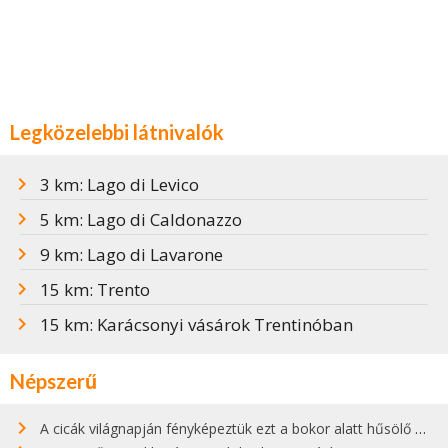
Legközelebbi látnivalók
3 km: Lago di Levico
5 km: Lago di Caldonazzo
9 km: Lago di Lavarone
15 km: Trento
15 km: Karácsonyi vásárok Trentinóban
Népszerű
A cicák világnapján fényképeztük ezt a bokor alatt hűsölő cicát Kisorosziban