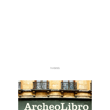
hirdetés