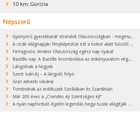
10 km: Gorizia
Népszerű
Gyönyörű gyerekbarát strandok Olaszországban - megmutatjuk a 15 legjobbat
A cicák világnapján fényképeztük ezt a bokor alatt hűsölő cicát Kisorosziban
Ferragosto: Amikor Olaszország egész nap nyaral
Bastille nap: A Bastille lerombolása az önkényuralom végét jelentette
Lángolnak a hegyek
Szent Iván-éj – A lángoló folyó
Graz adventi vásárai
Tombolnak az erdőtüzek Szicíliában és Szardínián
Már 200 éves a „Csendes éj! Szentséges éj!”
A nyári napforduló éjjelén legendás hegyi tüzek világítják meg Zugspitzét