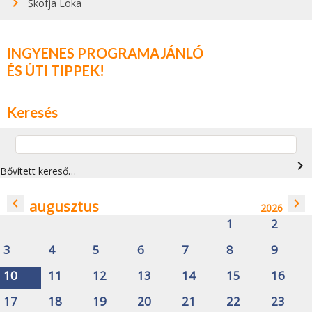
Škofja Loka
INGYENES PROGRAMAJÁNLÓ
ÉS ÚTI TIPPEK!
Keresés
navigate_next
Bővített kereső…
navigate_before
navigate_next
augusztus
2026
1
2
3
4
5
6
7
8
9
10
11
12
13
14
15
16
17
18
19
20
21
22
23