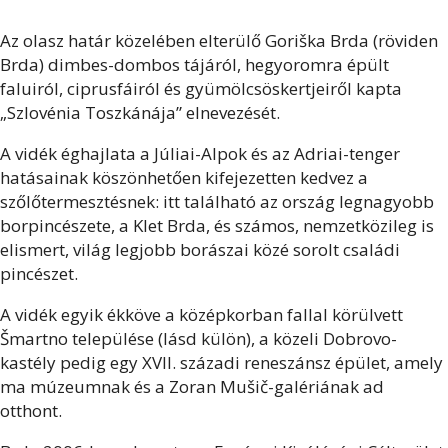
Az olasz határ közelében elterülő Goriška Brda (röviden
Brda) dimbes-dombos tájáról, hegyoromra épült
faluiról, ciprusfáiról és gyümölcsöskertjeiről kapta
„Szlovénia Toszkánája” elnevezését.
A vidék éghajlata a Júliai-Alpok és az Adriai-tenger
hatásainak köszönhetően kifejezetten kedvez a
szőlőtermesztésnek: itt található az ország legnagyobb
borpincészete, a Klet Brda, és számos, nemzetközileg is
elismert, világ legjobb borászai közé sorolt családi
pincészet.
A vidék egyik ékköve a középkorban fallal körülvett
Šmartno települése (lásd külön), a közeli Dobrovo-
kastély pedig egy XVII. századi reneszánsz épület, amely
ma múzeumnak és a Zoran Mušič-galériának ad
otthont.