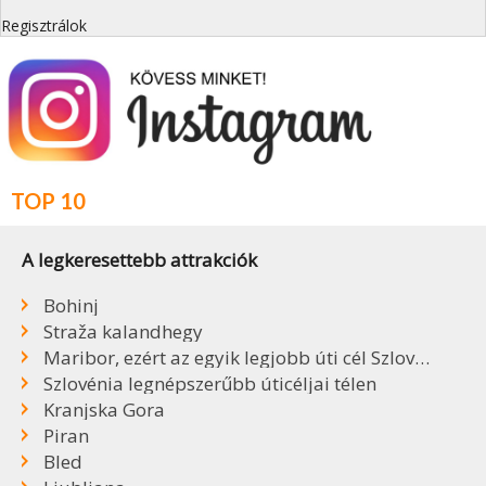
Regisztrálok
TOP 10
A legkeresettebb attrakciók
Bohinj
Straža kalandhegy
Maribor, ezért az egyik legjobb úti cél Szlovéniában
Szlovénia legnépszerűbb úticéljai télen
Kranjska Gora
Piran
Bled