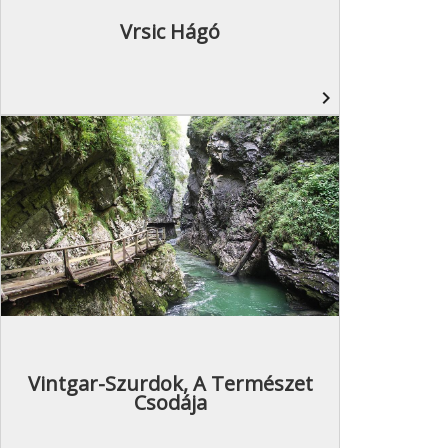
Vrsic Hágó
navigate_next
Vintgar-Szurdok, A Természet
Csodája