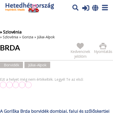
Az oldal sütiket (cookies) használ. További tájékoztatás itt:
Adatvédelmi tájékoztató
Ok
» Szlovénia
»
Szlovénia
»
Gorizia
»
Júliai-Alpok
BRDA
Kedvencnek
Nyomtatás
jelölöm
Borvidék
Júliai-Alpok
Ezt a helyet még nem értékelték. Legyél Te az első:
A Goriška Brda borvidék dombjai, falui és szőlőskertjei