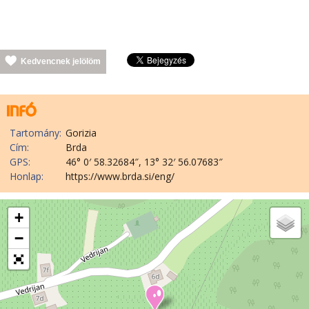
Kedvencnek jelölöm
Tartomány:
Gorizia
Cím:
Brda
GPS:
46° 0′ 58.32684″, 13° 32′ 56.07683″
Honlap:
https://www.brda.si/eng/
+
−