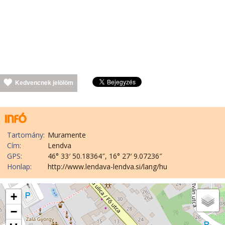
Kedvencnek jelölöm
Tartomány:
Muramente
Cím:
Lendva
GPS:
46° 33′ 50.18364″, 16° 27′ 9.07236″
Honlap:
http://www.lendava-lendva.si/lang/hu
+
−