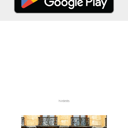
hirdetés