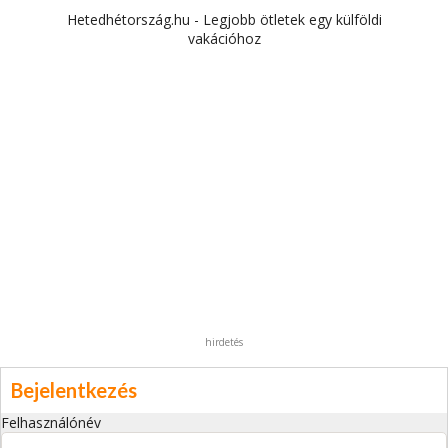
Hetedhétország.hu - Legjobb ötletek egy külföldi
vakációhoz
hirdetés
Bejelentkezés
Felhasználónév