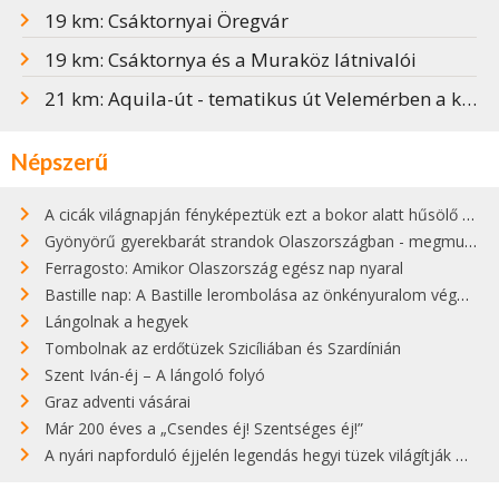
19 km: Csáktornyai Öregvár
19 km: Csáktornya és a Muraköz látnivalói
21 km: Aquila-út - tematikus út Velemérben a középkori festőművész emlékére
Népszerű
A cicák világnapján fényképeztük ezt a bokor alatt hűsölő cicát Kisorosziban
Gyönyörű gyerekbarát strandok Olaszországban - megmutatjuk a 15 legjobbat
Ferragosto: Amikor Olaszország egész nap nyaral
Bastille nap: A Bastille lerombolása az önkényuralom végét jelentette
Lángolnak a hegyek
Tombolnak az erdőtüzek Szicíliában és Szardínián
Szent Iván-éj – A lángoló folyó
Graz adventi vásárai
Már 200 éves a „Csendes éj! Szentséges éj!”
A nyári napforduló éjjelén legendás hegyi tüzek világítják meg Zugspitzét