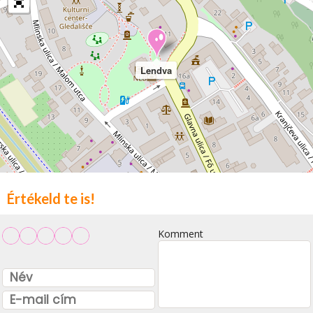
Lendva
Értékeld te is!
Komment