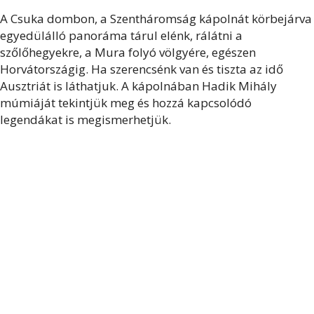
A Csuka dombon, a Szentháromság kápolnát körbejárva
egyedülálló panoráma tárul elénk, rálátni a
szőlőhegyekre, a Mura folyó völgyére, egészen
Horvátországig. Ha szerencsénk van és tiszta az idő
Ausztriát is láthatjuk. A kápolnában Hadik Mihály
múmiáját tekintjük meg és hozzá kapcsolódó
legendákat is megismerhetjük.