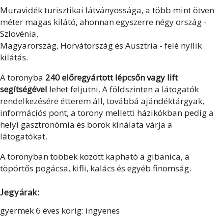
Muravidék turisztikai látványossága, a több mint ötven
méter magas kilátó, ahonnan egyszerre négy ország -
Szlovénia,
Magyarország, Horvátország és Ausztria - felé nyílik
kilátás.
A toronyba
240 előregyártott lépcsőn vagy lift
segítségével
lehet feljutni. A földszinten a látogatók
rendelkezésére étterem áll, továbbá ajándéktárgyak,
információs pont, a torony melletti házikókban pedig a
helyi gasztronómia és borok kínálata várja a
látogatókat.
A toronyban többek között kapható a gibanica, a
töpörtős pogácsa, kifli, kalács és egyéb finomság.
Jegyárak:
gyermek 6 éves korig: ingyenes