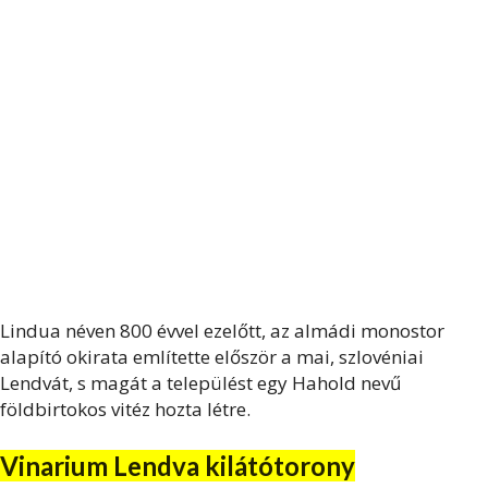
Lindua néven 800 évvel ezelőtt, az almádi monostor
alapító okirata említette először a mai, szlovéniai
Lendvát, s magát a települést egy Hahold nevű
földbirtokos vitéz hozta létre.
Vinarium Lendva kilátótorony