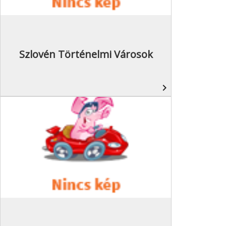
Szlovén Történelmi Városok
navigate_next