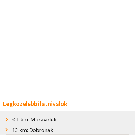
Legközelebbi látnivalók
< 1 km: Muravidék
13 km: Dobronak