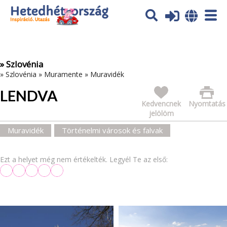
Az oldal sütiket (cookies) használ. További tájékoztatás itt:
Adatvédelmi tájékoztató
Ok
» Szlovénia
»
Szlovénia
»
Muramente
»
Muravidék
LENDVA
Kedvencnek
Nyomtatás
jelölöm
Muravidék
Történelmi városok és falvak
Ezt a helyet még nem értékelték. Legyél Te az első: