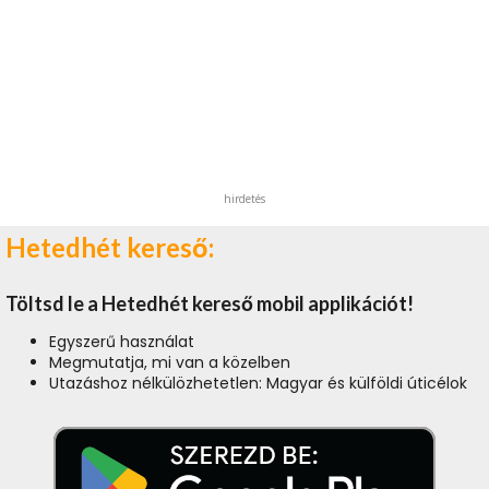
hirdetés
Hetedhét kereső:
Töltsd le a Hetedhét kereső mobil applikációt!
Egyszerű használat
Megmutatja, mi van a közelben
Utazáshoz nélkülözhetetlen: Magyar és külföldi úticélok