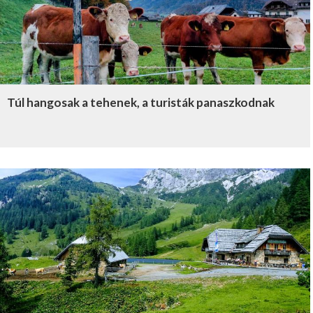
Túl hangosak a tehenek, a turisták panaszkodnak