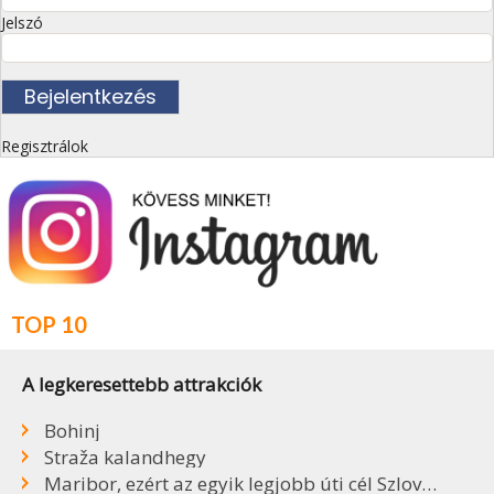
Jelszó
Regisztrálok
TOP 10
A legkeresettebb attrakciók
Bohinj
Straža kalandhegy
Maribor, ezért az egyik legjobb úti cél Szlovéniában