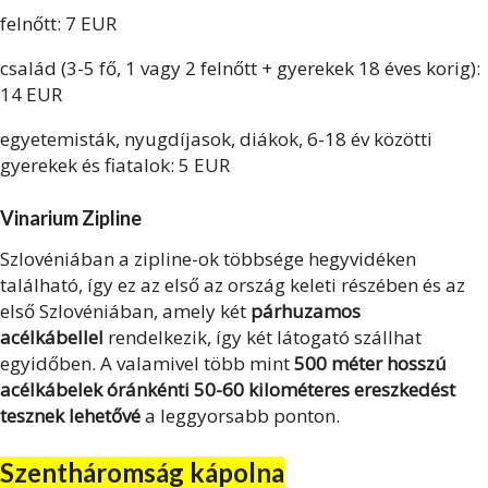
felnőtt: 7 EUR
család (3-5 fő, 1 vagy 2 felnőtt + gyerekek 18 éves korig):
14 EUR
egyetemisták, nyugdíjasok, diákok, 6-18 év közötti
gyerekek és fiatalok: 5 EUR
Vinarium Zipline
Szlovéniában a zipline-ok többsége hegyvidéken
található, így ez az első az ország keleti részében és az
első Szlovéniában, amely két
párhuzamos
acélkábellel
rendelkezik, így két látogató szállhat
egyidőben. A valamivel több mint
500 méter hosszú
acélkábelek óránkénti 50-60 kilométeres ereszkedést
tesznek lehetővé
a leggyorsabb ponton.
Szentháromság kápolna