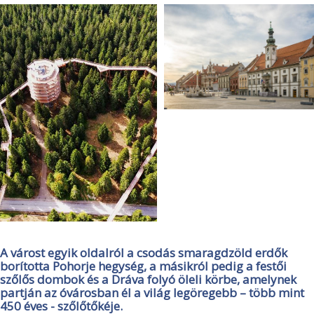
A várost egyik oldalról a csodás smaragdzöld erdők
borította Pohorje hegység, a másikról pedig a festői
szőlős dombok és a Dráva folyó öleli körbe, amelynek
partján az óvárosban él a világ legöregebb – több mint
450 éves - szőlőtőkéje.