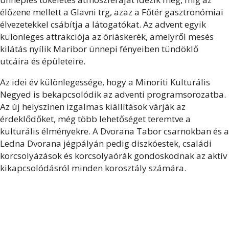
élőzene mellett a Glavni trg, azaz a Főtér gasztronómiai
élvezetekkel csábítja a látogatókat. Az advent egyik
különleges attrakciója az óriáskerék, amelyről mesés
kilátás nyílik Maribor ünnepi fényeiben tündöklő
utcáira és épületeire.
Az idei év különlegessége, hogy a Minoriti Kulturális
Negyed is bekapcsolódik az adventi programsorozatba.
Az új helyszínen izgalmas kiállítások várják az
érdeklődőket, még több lehetőséget teremtve a
kulturális élményekre. A Dvorana Tabor csarnokban és a
Ledna Dvorana jégpályán pedig diszkóestek, családi
korcsolyázások és korcsolyaórák gondoskodnak az aktív
kikapcsolódásról minden korosztály számára.