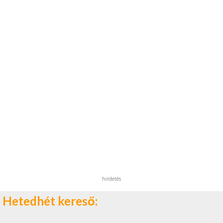
hirdetés
Hetedhét kereső: