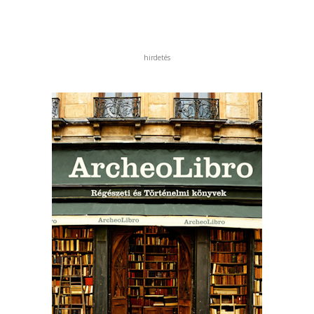
hirdetés