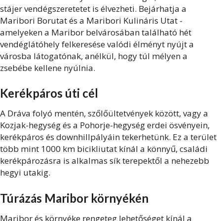
stájer vendégszeretetet is élvezheti. Bejárhatja a
Maribori Borutat és a Maribori Kulináris Utat -
amelyeken a Maribor belvárosában található hét
vendéglátóhely felkeresése valódi élményt nyújt a
városba látogatónak, anélkül, hogy túl mélyen a
zsebébe kellene nyúlnia.
Kerékpáros úti cél
A Dráva folyó mentén, szőlőültetvények között, vagy a
Kozjak-hegység és a Pohorje-hegység erdei ösvényein,
kerékpáros és downhillpályáin tekerhetünk.
Ez a terület
több mint 1000 km bicikliutat kínál a könnyű, családi
kerékpározásra is alkalmas sík terepektől a nehezebb
hegyi utakig.
Túrázás Maribor környékén
Maribor és környéke rengeteg lehetőséget kínál a