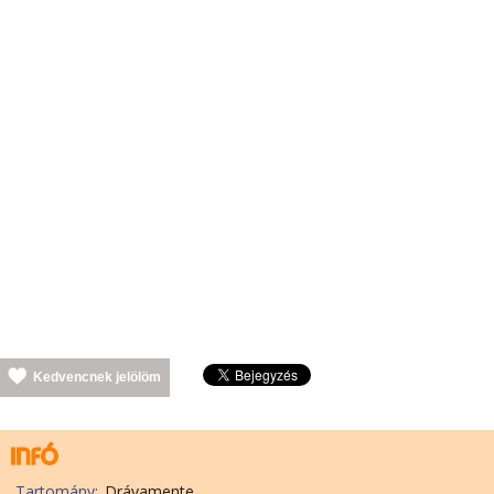
Kedvencnek jelölöm
Tartomány:
Drávamente