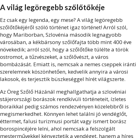
A világ legöregebb szőlőtőkéje
Ez csak egy legenda, egy mese? A világ legöregebb
szőlőtőkéjéről szóló történet igaz történet! Arról szól,
hogy Mariborban, Szlovénia második legnagyobb
városában, a kékbársony szőlőfajta több mint 400 éve
növekedik; arról szól, hogy a szőlőtőke túlélte a török
ostromot, a tűzvészeket, a szőlővészt, a város
bombázását. Emiatt is, nemcsak a nemes cseppek iránti
szerelemnek köszönhetően, kedvelik annyira a városi
lakosok, és terjesztik büszkeséggel hírét világszerte.
Az Öreg Szőlő Házánál meghallgathatja a szlovéniai
stájerországi borászok rendkívüli történeteit, ízletes
boraikkal pedig számos rendezvényen közelebbről is
megismerkedhet. Könnyen lehet találni jó vendéglőt,
éttermet, falusi turizmusi portát vagy ismert borász
borospincéjére lelni, ahol nemcsak a felszolgált
mesterművekkel kényeztetik a vendéget, hanem a híres