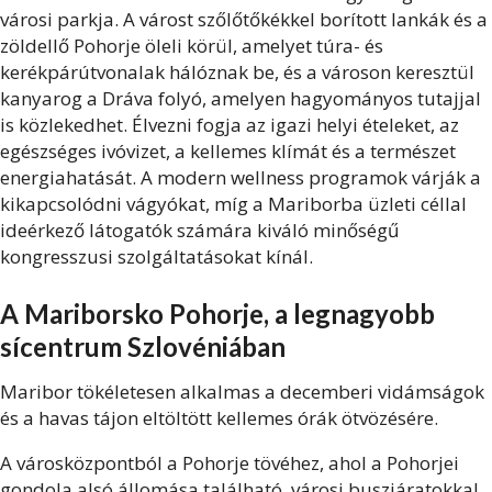
városi parkja. A várost szőlőtőkékkel borított lankák és a
zöldellő Pohorje öleli körül, amelyet túra- és
kerékpárútvonalak hálóznak be, és a városon keresztül
kanyarog a Dráva folyó, amelyen hagyományos tutajjal
is közlekedhet. Élvezni fogja az igazi helyi ételeket, az
egészséges ivóvizet, a kellemes klímát és a természet
energiahatását. A modern wellness programok várják a
kikapcsolódni vágyókat, míg a Mariborba üzleti céllal
ideérkező látogatók számára kiváló minőségű
kongresszusi szolgáltatásokat kínál.
A Mariborsko Pohorje, a legnagyobb
sícentrum Szlovéniában
Maribor tökéletesen alkalmas a decemberi vidámságok
és a havas tájon eltöltött kellemes órák ötvözésére.
A városközpontból a Pohorje tövéhez, ahol a Pohorjei
gondola alsó állomása található, városi buszjáratokkal