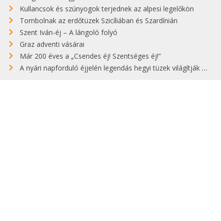
Kullancsok és szúnyogok terjednek az alpesi legelőkön
Tombolnak az erdőtüzek Szicíliában és Szardínián
Szent Iván-éj – A lángoló folyó
Graz adventi vásárai
Már 200 éves a „Csendes éj! Szentséges éj!”
A nyári napforduló éjjelén legendás hegyi tüzek világítják meg Zugspitzét