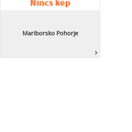
Mariborsko Pohorje
navigate_next