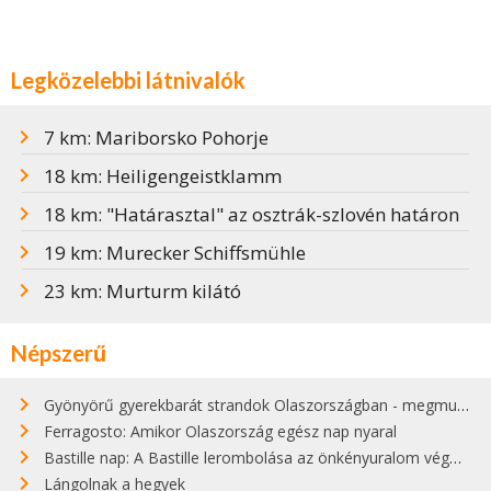
Legközelebbi látnivalók
7 km: Mariborsko Pohorje
18 km: Heiligengeistklamm
18 km: "Határasztal" az osztrák-szlovén határon
19 km: Murecker Schiffsmühle
23 km: Murturm kilátó
Népszerű
Gyönyörű gyerekbarát strandok Olaszországban - megmutatjuk a 15 legjobbat
Ferragosto: Amikor Olaszország egész nap nyaral
Bastille nap: A Bastille lerombolása az önkényuralom végét jelentette
Lángolnak a hegyek