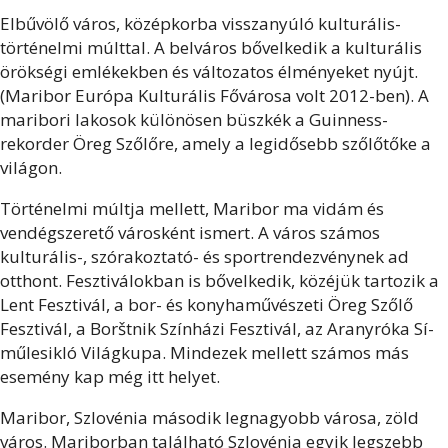
Elbűvölő város, középkorba visszanyúló kulturális-
történelmi múlttal. A belváros bővelkedik a kulturális
örökségi emlékekben és változatos élményeket nyújt.
(Maribor Európa Kulturális Fővárosa volt 2012-ben). A
maribori lakosok különösen büszkék a Guinness-
rekorder Öreg Szőlőre, amely a legidősebb szőlőtőke a
világon.
Történelmi múltja mellett, Maribor ma vidám és
vendégszerető városként ismert. A város számos
kulturális-, szórakoztató- és sportrendezvénynek ad
otthont. Fesztiválokban is bővelkedik, közéjük tartozik a
Lent Fesztivál, a bor- és konyhaművészeti Öreg Szőlő
Fesztivál, a Borštnik Színházi Fesztivál, az Aranyróka Sí-
műlesikló Világkupa. Mindezek mellett számos más
esemény kap még itt helyet.
Maribor, Szlovénia második legnagyobb városa, zöld
város. Mariborban található Szlovénia egyik legszebb