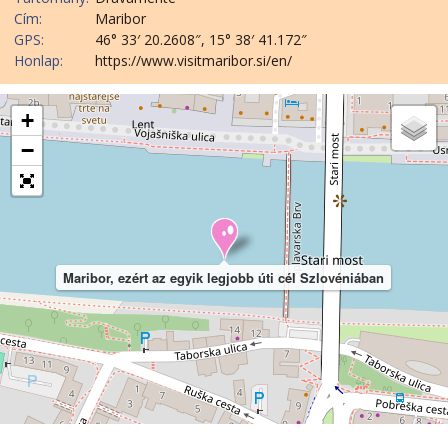
Cím:
Maribor
GPS:
46° 33′ 20.2608″, 15° 38′ 41.172″
Honlap:
https://www.visitmaribor.si/en/
+
−
Maribor, ezért az egyik legjobb úti cél Szlovéniában