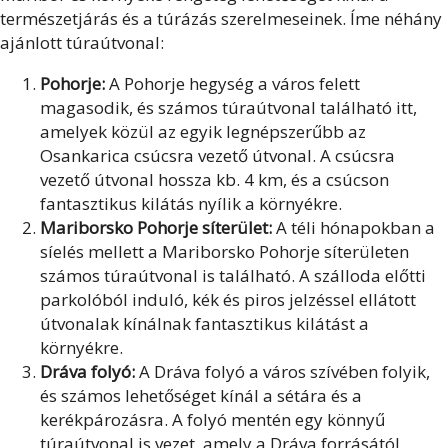
természetjárás és a túrázás szerelmeseinek. Íme néhány
ajánlott túraútvonal:
Pohorje:
A Pohorje hegység a város felett
magasodik, és számos túraútvonal található itt,
amelyek közül az egyik legnépszerűbb az
Osankarica csúcsra vezető útvonal. A csúcsra
vezető útvonal hossza kb. 4 km, és a csúcson
fantasztikus kilátás nyílik a környékre.
Mariborsko Pohorje síterület:
A téli hónapokban a
síelés mellett a Mariborsko Pohorje síterületen
számos túraútvonal is található. A szálloda előtti
parkolóból induló, kék és piros jelzéssel ellátott
útvonalak kínálnak fantasztikus kilátást a
környékre.
Dráva folyó:
A Dráva folyó a város szívében folyik,
és számos lehetőséget kínál a sétára és a
kerékpározásra. A folyó mentén egy könnyű
túraútvonal is vezet, amely a Dráva forrásától