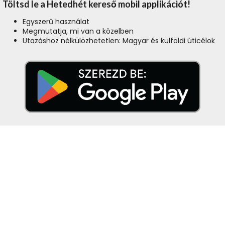
Töltsd le a Hetedhét kereső mobil applikációt!
Egyszerű használat
Megmutatja, mi van a közelben
Utazáshoz nélkülözhetetlen: Magyar és külföldi úticélok