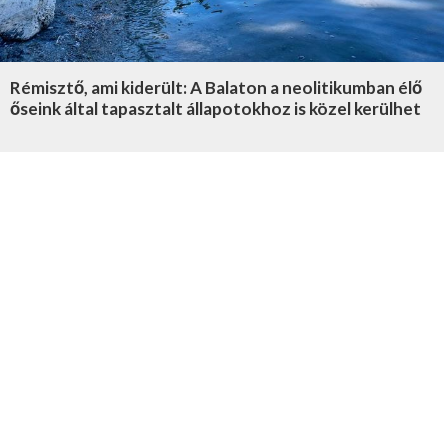
Rémisztő, ami kiderült: A Balaton a neolitikumban élő
őseink által tapasztalt állapotokhoz is közel kerülhet