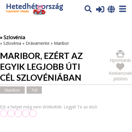
Az oldal sütiket (cookies) használ. További tájékoztatás itt:
Adatvédelmi tájékoztató
Ok
» Szlovénia
»
Szlovénia
»
Drávamente
»
Maribor
MARIBOR, EZÉRT AZ
Nyomtatás
EGYIK LEGJOBB ÚTI
Kedvencnek
CÉL SZLOVÉNIÁBAN
jelölöm
Maribor
Tél
Ezt a helyet még nem értékelték. Legyél Te az első: