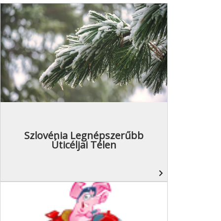
Szlovénia Legnépszerűbb
Úticéljai Télen
navigate_next