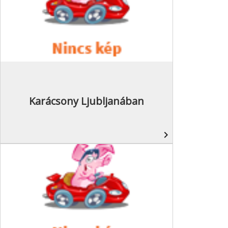
Karácsony Ljubljanában
navigate_next