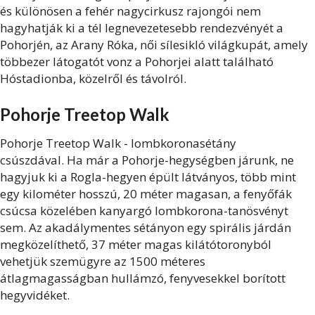
és különösen a fehér nagycirkusz rajongói nem
hagyhatják ki a tél legnevezetesebb rendezvényét a
Pohorjén, az Arany Róka, női sílesikló világkupát, amely
többezer látogatót vonz a Pohorjei alatt található
Hóstadionba, közelről és távolról.
Pohorje Treetop Walk
Pohorje Treetop Walk - lombkoronasétány
csúszdával. Ha már a Pohorje-hegységben járunk, ne
hagyjuk ki a Rogla-hegyen épült látványos, több mint
egy kilométer hosszú, 20 méter magasan, a fenyőfák
csúcsa közelében kanyargó lombkorona-tanösvényt
sem. Az akadálymentes sétányon egy spirális járdán
megközelíthető, 37 méter magas kilátótoronyból
vehetjük szemügyre az 1500 méteres
átlagmagasságban hullámzó, fenyvesekkel borított
hegyvidéket.