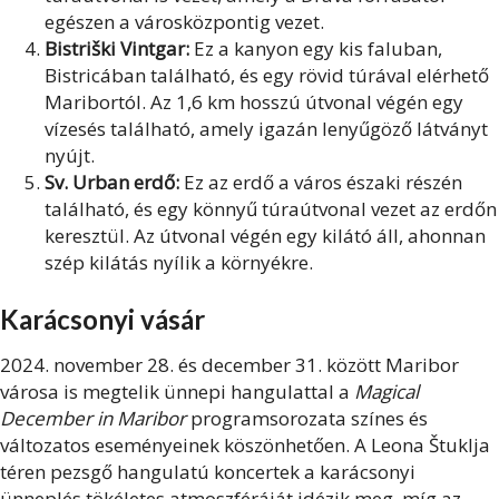
egészen a városközpontig vezet.
Bistriški Vintgar:
Ez a kanyon egy kis faluban,
Bistricában található, és egy rövid túrával elérhető
Maribortól. Az 1,6 km hosszú útvonal végén egy
vízesés található, amely igazán lenyűgöző látványt
nyújt.
Sv. Urban erdő:
Ez az erdő a város északi részén
található, és egy könnyű túraútvonal vezet az erdőn
keresztül. Az útvonal végén egy kilátó áll, ahonnan
szép kilátás nyílik a környékre.
Karácsonyi vásár
2024. november 28. és december 31. között Maribor
városa is megtelik ünnepi hangulattal a
Magical
December in Maribor
programsorozata színes és
változatos eseményeinek köszönhetően. A Leona Štuklja
téren pezsgő hangulatú koncertek a karácsonyi
ünneplés tökéletes atmoszféráját idézik meg, míg az