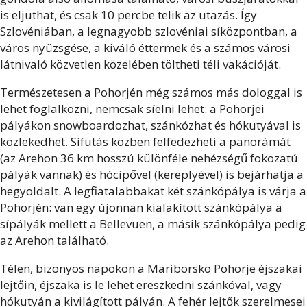
is eljuthat, és csak 10 percbe telik az utazás. Így
Szlovéniában, a legnagyobb szlovéniai síközpontban, a
város nyüzsgése, a kiváló éttermek és a számos városi
látnivaló közvetlen közelében töltheti téli vakációját.
Természetesen a Pohorjén még számos más dologgal is
lehet foglalkozni, nemcsak síelni lehet: a Pohorjei
pályákon snowboardozhat, szánkózhat és hókutyával is
közlekedhet. Sífutás közben felfedezheti a panorámát
(az Arehon 36 km hosszú különféle nehézségű fokozatú
pályák vannak) és hócipővel (kereplyével) is bejárhatja a
hegyoldalt. A legfiatalabbakat két szánkópálya is várja a
Pohorjén: van egy újonnan kialakított szánkópálya a
sípályák mellett a Bellevuen, a másik szánkópálya pedig
az Arehon található.
Télen, bizonyos napokon a Mariborsko Pohorje éjszakai
lejtőin, éjszaka is le lehet ereszkedni szánkóval, vagy
hókutyán a kivilágított pályán. A fehér lejtők szerelmesei