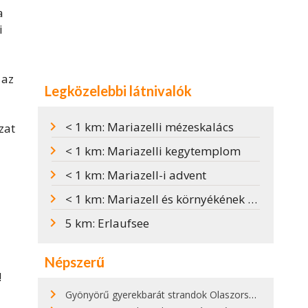
a
i
 az
Legközelebbi látnivalók
< 1 km: Mariazelli mézeskalács
zat
< 1 km: Mariazelli kegytemplom
< 1 km: Mariazell-i advent
< 1 km: Mariazell és környékének legszebb kirándulóhelyei
5 km: Erlaufsee
Népszerű
!
Gyönyörű gyerekbarát strandok Olaszországban - megmutatjuk a 15 legjobbat