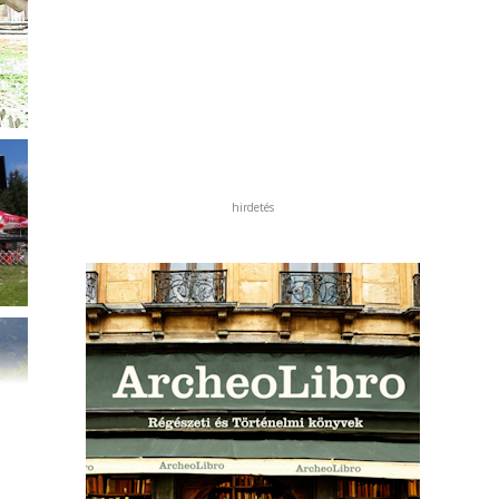
hirdetés