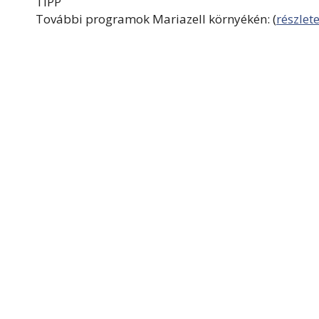
TIPP
További programok Mariazell környékén: (
részlet