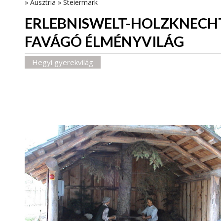
»
Ausztria
»
Steiermark
ERLEBNISWELT-HOLZKNECH
FAVÁGÓ ÉLMÉNYVILÁG
Hegyi gyerekvilág