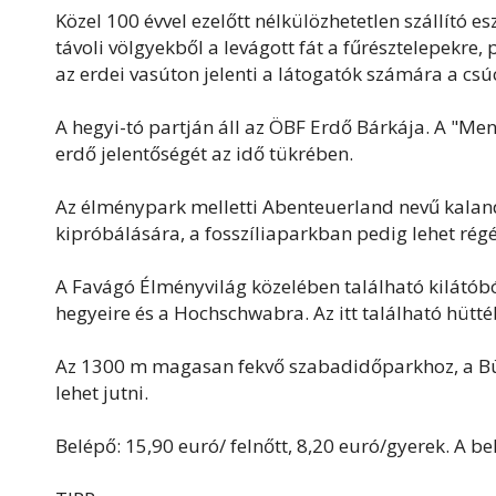
Közel 100 évvel ezelőtt nélkülözhetetlen szállító 
távoli völgyekből a levágott fát a fűrésztelepekre,
az erdei vasúton jelenti a látogatók számára a csú
A hegyi-tó partján áll az ÖBF Erdő Bárkája. A "Men
erdő jelentőségét az idő tükrében.
Az élménypark melletti Abenteuerland nevű kalan
kipróbálására, a fosszíliaparkban pedig lehet régé
A Favágó Élményvilág közelében található kilátób
hegyeire és a Hochschwabra. Az itt található hütté
Az 1300 m magasan fekvő szabadidőparkhoz, a Bürg
lehet jutni.
Belépő: 15,90 euró/ felnőtt, 8,20 euró/gyerek. A bel