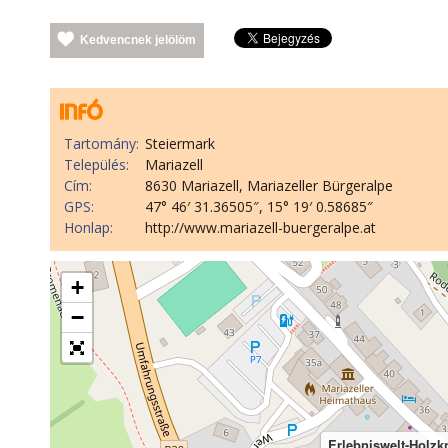
Kedvencnek jelölöm
Tartomány:
Steiermark
Település:
Mariazell
Cím:
8630 Mariazell, Mariazeller Bürgeralpe
GPS:
47° 46′ 31.36505″, 15° 19′ 0.58685″
Honlap:
http://www.mariazell-buergeralpe.at
+
−
Erlebniswelt-Holzk