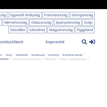
szág
Egyesült Királyság
Franciaország
Görögország
o
Németország
Olaszország
Spanyolország
Svájc
Szlovákia
Szlovénia
Magyarország
Piggyland
ozzászólások
Kapcsolat
en
Graz
Hallstatt
Innsbruck
Karintia
Karintiai tavak
illertal
Advent és karácsony
Állatkert
Alpesi gyógyterápia
park
Kerékpár
Kilátó
Korcsolyapálya
Magyar kapcsolat
avak
Tél
Téli túrázás
Templom és kolostor
Természeti park