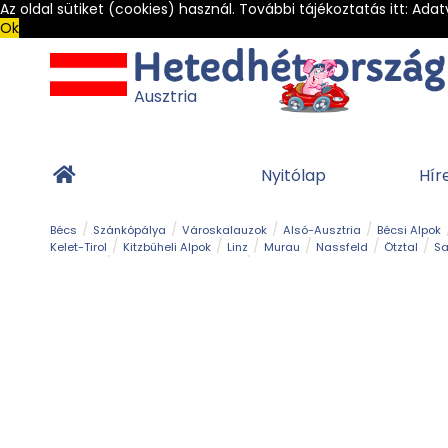
Az oldal sütiket (cookies) használ. További tájékoztatás itt:
Adat
Ok
Ausztria
Nyitólap
Hír
Bécs
Szánkópálya
Városkalauzok
Alsó-Ausztria
Bécsi Alpok
Kelet-Tirol
Kitzbüheli Alpok
Linz
Murau
Nassfeld
Ötztal
Sa
Alpesi út
Ásványok & Kristályok
Barlang
Bob
Csúszda
Esemény
Gleccser
Gyerek t
Múzeum
Óriásroller és mountaincart
Osztrák ételek
Park és kert
Túra
Vár és kastély
Világörökség
Vízesés
Zöldturista