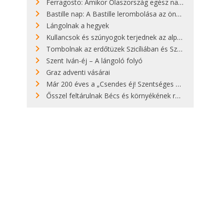
Ferragosto: Amikor Olaszország egész nap nyaral
Bastille nap: A Bastille lerombolása az önkényuralom végét jelentette
Lángolnak a hegyek
Kullancsok és szúnyogok terjednek az alpesi legelőkön
Tombolnak az erdőtüzek Szicíliában és Szardínián
Szent Iván-éj – A lángoló folyó
Graz adventi vásárai
Már 200 éves a „Csendes éj! Szentséges éj!”
Ősszel feltárulnak Bécs és környékének rendkívüli építészeti kincsei