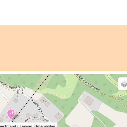
nechtland / Favágó Élményvilág