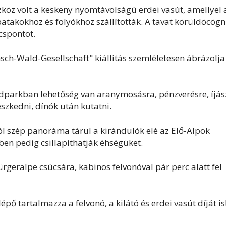
eszköz volt a keskeny nyomtávolságú erdei vasút, amellyel 
 patakokhoz és folyókhoz szállították. A tavat körüldöcögn
cspontot.
sch-Wald-Gesellschaft" kiállítás szemléletesen ábrázolja
dparkban lehetőség van aranymosásra, pénzverésre, íjás
szkedni, dínók után kutatni.
ól szép panoráma tárul a kirándulók elé az Elő-Alpok
ben pedig csillapíthatják éhségüket.
eralpe csúcsára, kabinos felvonóval pár perc alatt fel
épő tartalmazza a felvonó, a kilátó és erdei vasút díját is