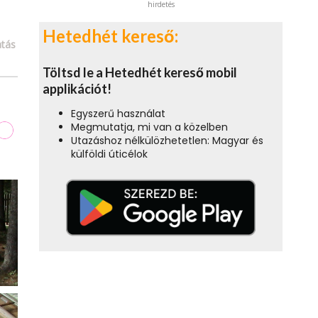
hirdetés
Hetedhét kereső:
tás
Töltsd le a Hetedhét kereső mobil
applikációt!
Egyszerű használat
Megmutatja, mi van a közelben
Utazáshoz nélkülözhetetlen: Magyar és
külföldi úticélok