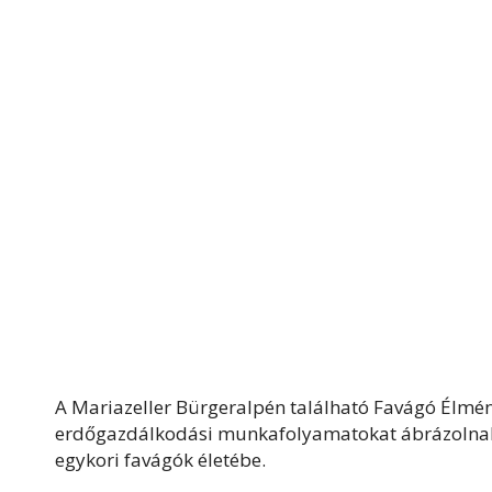
A Mariazeller Bürgeralpén található Favágó Élmén
erdőgazdálkodási munkafolyamatokat ábrázolnak, a
egykori favágók életébe.