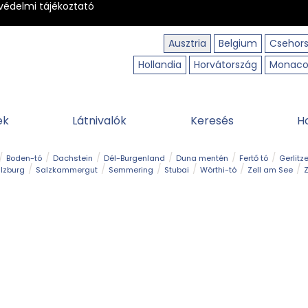
védelmi tájékoztató
Ausztria
Belgium
Csehor
Hollandia
Horvátország
Monac
ek
Látnivalók
Keresés
H
Boden-tó
Dachstein
Dél-Burgenland
Duna mentén
Fertő tó
Gerlitz
lzburg
Salzkammergut
Semmering
Stubai
Wörthi-tó
Zell am See
Z
úraút
Határélmény
Hegy és csúcs
Hegyi gyerekvilág
Húsvét
Kaland
Régiók
Sisi nyomában
Strand és fürdő
Szabadidőpark
Szurdok
T