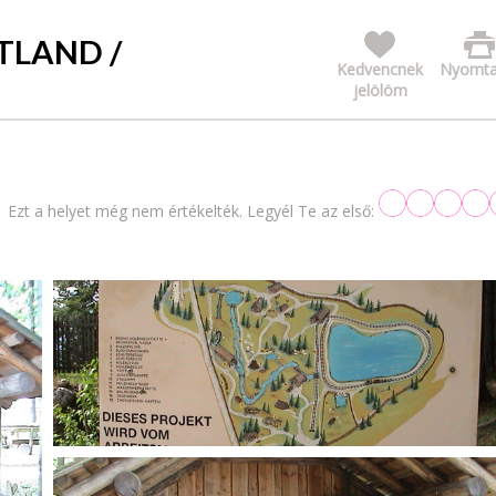
TLAND /
Kedvencnek
Nyomta
jelölöm
Ezt a helyet még nem értékelték. Legyél Te az első: