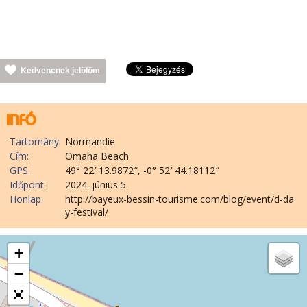
Kedvencnek jelölöm
Tartomány:
Normandie
Cím:
Omaha Beach
GPS:
49° 22′ 13.9872″, -0° 52′ 44.18112″
Időpont:
2024. június 5.
Honlap:
http://bayeux-bessin-tourisme.com/blog/event/d-da
y-festival/
+
−