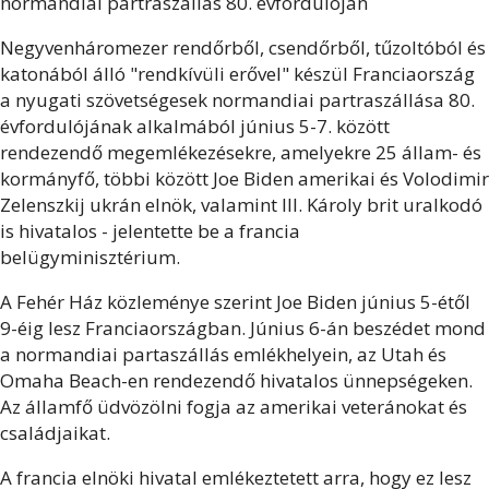
normandiai partraszállás 80. évfordulóján
Negyvenháromezer rendőrből, csendőrből, tűzoltóból és
katonából álló "rendkívüli erővel" készül Franciaország
a nyugati szövetségesek normandiai partraszállása 80.
évfordulójának alkalmából június 5-7. között
rendezendő megemlékezésekre, amelyekre 25 állam- és
kormányfő, többi között Joe Biden amerikai és Volodimir
Zelenszkij ukrán elnök, valamint III. Károly brit uralkodó
is hivatalos - jelentette be a francia
belügyminisztérium.
A Fehér Ház közleménye szerint Joe Biden június 5-étől
9-éig lesz Franciaországban. Június 6-án beszédet mond
a normandiai partaszállás emlékhelyein, az Utah és
Omaha Beach-en rendezendő hivatalos ünnepségeken.
Az államfő üdvözölni fogja az amerikai veteránokat és
családjaikat.
A francia elnöki hivatal emlékeztetett arra, hogy ez lesz