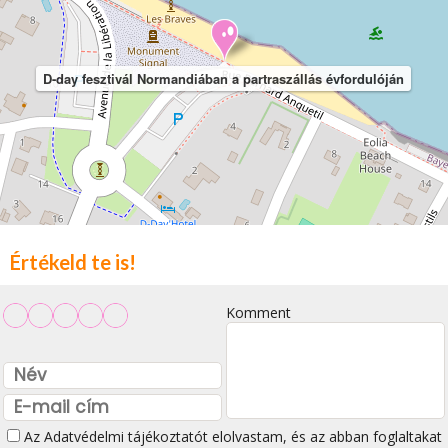
D-day fesztivál Normandiában a partraszállás évfordulóján
Értékeld te is!
Komment
Az
Adatvédelmi tájékoztatót
elolvastam, és az abban foglaltakat