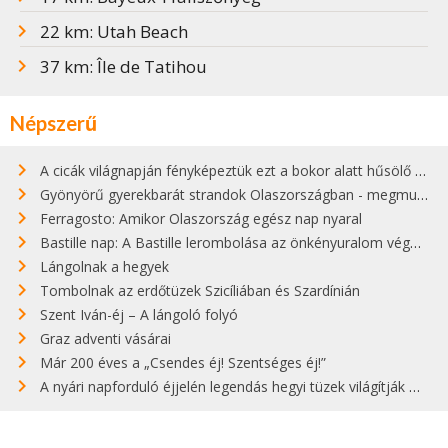
22 km: Utah Beach
37 km: Île de Tatihou
Népszerű
A cicák világnapján fényképeztük ezt a bokor alatt hűsölő cicát Kisorosziban
Gyönyörű gyerekbarát strandok Olaszországban - megmutatjuk a 15 legjobbat
Ferragosto: Amikor Olaszország egész nap nyaral
Bastille nap: A Bastille lerombolása az önkényuralom végét jelentette
Lángolnak a hegyek
Tombolnak az erdőtüzek Szicíliában és Szardínián
Szent Iván-éj – A lángoló folyó
Graz adventi vásárai
Már 200 éves a „Csendes éj! Szentséges éj!”
A nyári napforduló éjjelén legendás hegyi tüzek világítják meg Zugspitzét