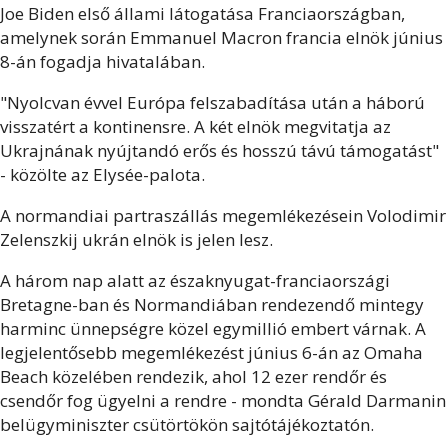
Joe Biden első állami látogatása Franciaországban,
amelynek során Emmanuel Macron francia elnök június
8-án fogadja hivatalában.
"Nyolcvan évvel Európa felszabadítása után a háború
visszatért a kontinensre. A két elnök megvitatja az
Ukrajnának nyújtandó erős és hosszú távú támogatást"
- közölte az Elysée-palota.
A normandiai partraszállás megemlékezésein Volodimir
Zelenszkij ukrán elnök is jelen lesz.
A három nap alatt az északnyugat-franciaországi
Bretagne-ban és Normandiában rendezendő mintegy
harminc ünnepségre közel egymillió embert várnak. A
legjelentősebb megemlékezést június 6-án az Omaha
Beach közelében rendezik, ahol 12 ezer rendőr és
csendőr fog ügyelni a rendre - mondta Gérald Darmanin
belügyminiszter csütörtökön sajtótájékoztatón.