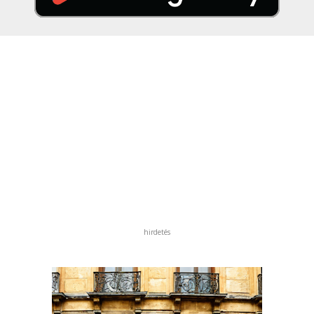
hirdetés