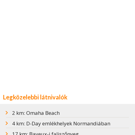
Legközelebbi látnivalók
2 km: Omaha Beach
4 km: D-Day emlékhelyek Normandiában
17 km: Bayeux-i faliszőnyeg