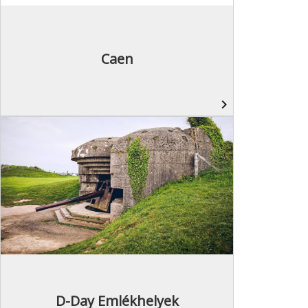
Caen
navigate_next
D-Day Emlékhelyek