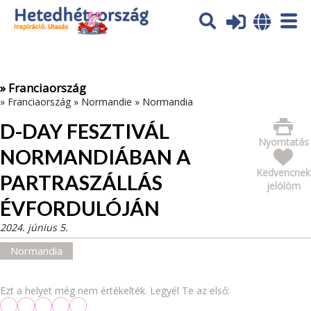
Az oldal sütiket (cookies) használ. További tájékoztatás itt:
Adatvédelmi tájékoztató
Ok
» Franciaország
»
Franciaország
»
Normandie
»
Normandia
D-DAY FESZTIVÁL
Nyomtatás
NORMANDIÁBAN A
Kedvencnek
PARTRASZÁLLÁS
jelölöm
ÉVFORDULÓJÁN
2024. június 5.
Normandia
Ezt a helyet még nem értékelték. Legyél Te az első: