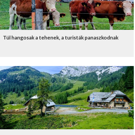
Túl hangosak a tehenek, a turisták panaszkodnak