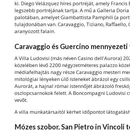
ki. Diego Velázquez híres portréját, amely Francis 
legszebb portréjának tartja. A mű a Galleria Dor
palotában, amelyet Giambattista Pamphili (a portr
tulajdonában van. Caravaggio, Tiziano, Raffaello, 
aranyozott falain.
Caravaggio és Guercino mennyezeti f
A Villa Ludovisi (más néven Casino dell'Aurora) 2
közelében lévő 2200 négyzetméteres palazzo közel 
médiafelhajtás nagy része Caravaggio mesteri men
mitológiai lényeken ülő isteneket ábrázol egy csil
Aurorát, a hajnal római istennőjét ábrázoló freskójá
oszlopcsarnokok felett. A Boncompagni Ludovisi c
vevőt.
A villa munkatársaitól kérhet időpontot látogatás
Mózes szobor, San Pietro in Vincoli