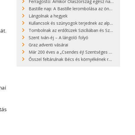
Ferragosto: Amikor Olaszország egész nap nyaral
Bastille nap: A Bastille lerombolása az önkényuralom végét jelentette
Lángolnak a hegyek
Kullancsok és szúnyogok terjednek az alpesi legelőkön
át.
Tombolnak az erdőtüzek Szicíliában és Szardínián
Szent Iván-éj – A lángoló folyó
Graz adventi vásárai
Már 200 éves a „Csendes éj! Szentséges éj!”
Ősszel feltárulnak Bécs és környékének rendkívüli építészeti kincsei
mai
tás