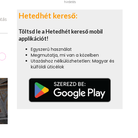
hirdetés
Hetedhét kereső:
tás
Töltsd le a Hetedhét kereső mobil
applikációt!
Egyszerű használat
Megmutatja, mi van a közelben
Utazáshoz nélkülözhetetlen: Magyar és
külföldi úticélok