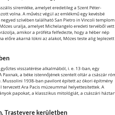
szális síremléke, amelyet eredetileg a Szent Péter-
mazott volna. A művész végül az emlékmű egy kevésbé
i negyed szívében található San Pietro in Vincoli templom
ózes uralja, amelyet Michelangelo eredeti tervéből vett 
ábrázolja, amikor a próféta felfedezte, hogy a héber nép
 előre akarná lökni az alakot, Mózes teste alig leplezett
ében
yőztes visszatérése alkalmából, i. e. 13-ban, egy
 Paxnak, a béke istennőjének szentelt oltár a császár ró
 Mussolini 1938-ban pavilont épített az ókori építmény
 tervezett Ara Pacis múzeummal helyettesítettek. A
ványok papokat, a klasszikus mitológiát, a császári háztar
an, Trastevere kerületben