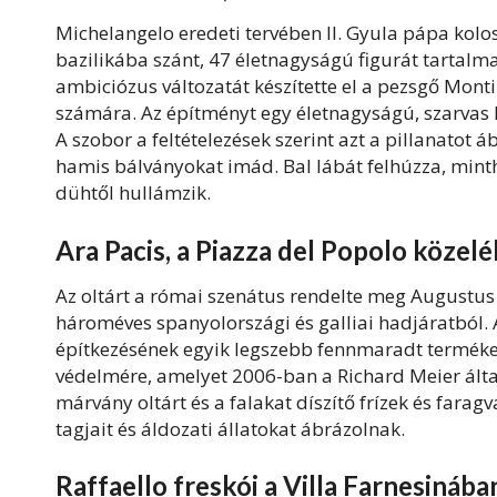
Michelangelo eredeti tervében II. Gyula pápa kolos
bazilikába szánt, 47 életnagyságú figurát tartal
ambiciózus változatát készítette el a pezsgő Mont
számára. Az építményt egy életnagyságú, szarvas M
A szobor a feltételezések szerint azt a pillanatot 
hamis bálványokat imád. Bal lábát felhúzza, mintha
dühtől hullámzik.
Ara Pacis, a Piazza del Popolo közel
Az oltárt a római szenátus rendelte meg Augustus g
hároméves spanyolországi és galliai hadjáratból. A
építkezésének egyik legszebb fennmaradt terméke.
védelmére, amelyet 2006-ban a Richard Meier által
márvány oltárt és a falakat díszítő frízek és farag
tagjait és áldozati állatokat ábrázolnak.
Raffaello freskói a Villa Farnesináb