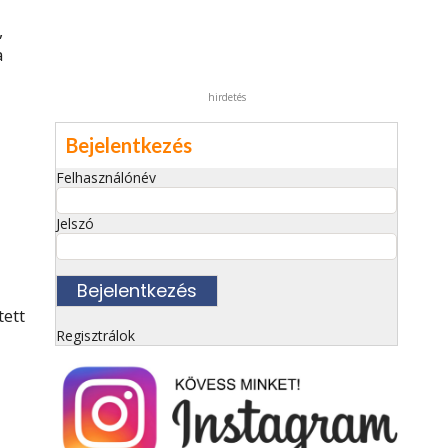
,
a
hirdetés
Bejelentkezés
Felhasználónév
Jelszó
tett
Regisztrálok