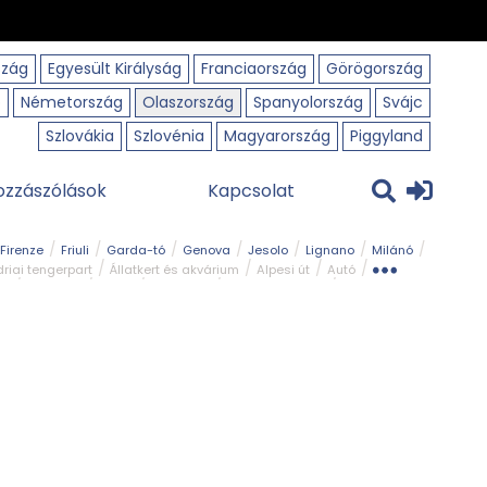
szág
Egyesült Királyság
Franciaország
Görögország
o
Németország
Olaszország
Spanyolország
Svájc
Szlovákia
Szlovénia
Magyarország
Piggyland
ozzászólások
Kapcsolat
Firenze
Friuli
Garda-tó
Genova
Jesolo
Lignano
Milánó
riai tengerpart
Állatkert és akvárium
Alpesi út
Autó
rk
Kerékpár
Kilátó
Legszebb
Ligur tengerpart
Szirt és fok
Szurdok
Tavak
Templom és kolostor