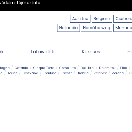
védelmi tájékoztató
Ausztria
Belgium
Csehor
Hollandia
Horvátország
Monac
ek
Látnivalók
Keresés
H
ologna
Catania
Cinque Terre
Como-i tó
Dél-Tirol
Dolomitok
Elba
ia
Torino
Toszkána
Trentino
Trieszt
Umbria
Velence
Verona
Ad
receptek
Filmhelyszín
Hegy és csúcs
I borghi più belli d’Italia
Kalandpa
Park és kert
Szabadidőpark
Szánkópálya
Szentek és ereklyék
Sziget
kség
Vízesés