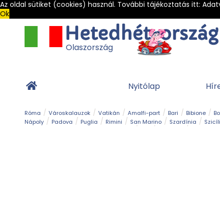
Az oldal sütiket (cookies) használ. További tájékoztatás itt:
Adat
Ok
Olaszország
Nyitólap
Hír
Róma
Városkalauzok
Vatikán
Amalfi-part
Bari
Bibione
B
Nápoly
Padova
Puglia
Rimini
San Marino
Szardínia
Szicíl
Barlang
Bob
Esemény
Ételek és 
Magyar emlékek
Múzeum
Nyaralóhelyek
Ókor
Panoráma út
Tengerpart
Toszkán tengerpart
Túra
Vár és kastély
Világörö