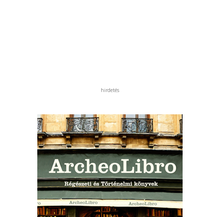
hirdetés