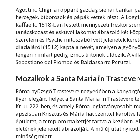
Agostino Chigi, a roppant gazdag sienai bankár pa
hercegek, bíborosok és pápák vettek részt. A Logg
Raffaello 1518-ban festett mennyezeti freskói szem
tanácskozást és esküvői lakomát ábrázoló két közp
Szerelem és Psyche mítoszából vett jelenetek kere
diadaláról (1512) kapta a nevét, amelyen a gyönyö
tengeri nimfáit pedig izmos tritonok üldözik. A vil
Sebastiano del Piombo és Baldassarre Peruzzi.
Mozaikok a Santa Maria in Trastev
Róma nyüzsgő Trastevere negyedében a kanyargós,
ilyen elegáns helyet a Santa Maria in Trastevere te
Kr. u. 222-ben, és amely Róma leglátványosabb moz
apszisban Krisztus és Mária hat szenttel karöltve l
épületet, a templom makettjét tartva a kezében. Al
életének jeleneteit ábrázolják. A mű új utat nyito
minőség miatt.