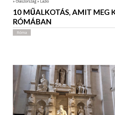
»
Olaszország
»
Lazio
10 MŰALKOTÁS, AMIT MEG K
RÓMÁBAN
Róma