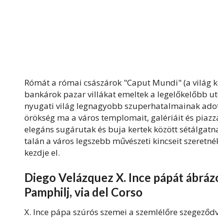
Rómát a római császárok "Caput Mundi" (a világ k
bankárok pazar villákat emeltek a legelőkelőbb u
nyugati világ legnagyobb szuperhatalmainak adott 
örökség ma a város templomait, galériáit és piazz
elegáns sugárutak és buja kertek között sétálgat
talán a város legszebb művészeti kincseit szeretné
kezdje el.
Diego Velázquez X. Ince pápát ábrázol
Pamphilj, via del Corso
X. Ince pápa szúrós szemei a szemlélőre szegeződve 