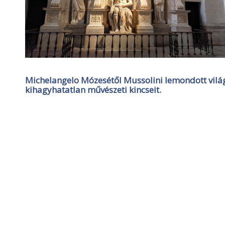
Michelangelo Mózesétől Mussolini lemondott világk
kihagyhatatlan művészeti kincseit.