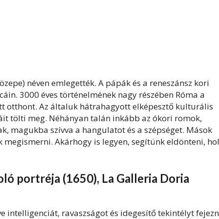
özepe) néven emlegették. A pápák és a reneszánsz kori
tcáin. 3000 éves történelmének nagy részében Róma a
otthont. Az általuk hátrahagyott elképesztő kulturális
áit tölti meg. Néhányan talán inkább az ókori romok,
nak, magukba szívva a hangulatot és a szépséget. Mások
k megismerni. Akárhogy is legyen, segítünk eldönteni, ho
ó portréja (1650), La Galleria Doria
intelligenciát, ravaszságot és idegesítő tekintélyt fejez