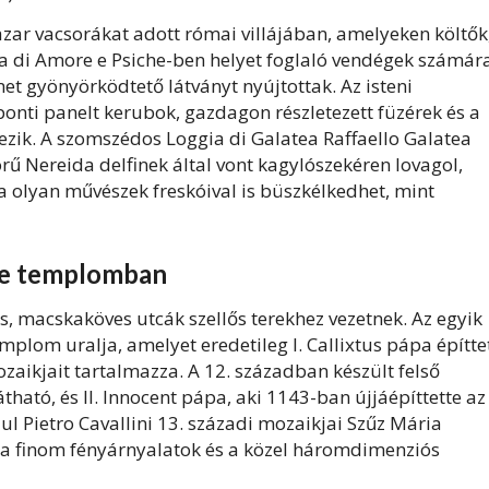
zar vacsorákat adott római villájában, amelyeken költők
ia di Amore e Psiche-ben helyet foglaló vendégek számár
et gyönyörködtető látványt nyújtottak. Az isteni
onti panelt kerubok, gazdagon részletezett füzérek és a
tezik. A szomszédos Loggia di Galatea Raffaello Galatea
rű Nereida delfinek által vont kagylószekéren lovagol,
la olyan művészek freskóival is büszkélkedhet, mint
ere templomban
 macskaköves utcák szellős terekhez vezetnek. Az egyik
mplom uralja, amelyet eredetileg I. Callixtus pápa építte
aikjait tartalmazza. A 12. században készült felső
átható, és II. Innocent pápa, aki 1143-ban újjáépíttette az
ul Pietro Cavallini 13. századi mozaikjai Szűz Mária
tt a finom fényárnyalatok és a közel háromdimenziós