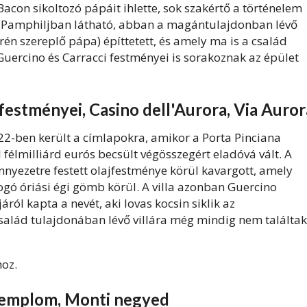
Bacon sikoltozó pápáit ihlette, sok szakértő a történelem
ia Pamphiljban látható, abban a magántulajdonban lévő
én szereplő pápa) építtetett, és amely ma is a család
Guercino és Carracci festményei is sorakoznak az épület
estményei, Casino dell'Aurora, Via Auror
022-ben került a címlapokra, amikor a Porta Pinciana
félmilliárd eurós becsült végösszegért eladóvá vált. A
nyezetre festett olajfestménye körül kavargott, amely
logó óriási égi gömb körül. A villa azonban Guercino
ról kapta a nevét, aki lovas kocsin siklik az
salád tulajdonában lévő villára még mindig nem találtak
hoz.
 templom, Monti negyed