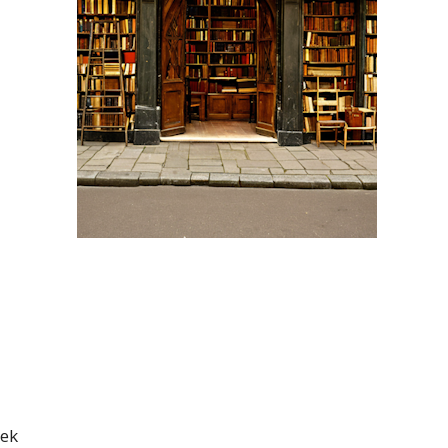
l
nek