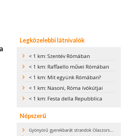
Legközelebbi látnivalók
a
< 1 km: Szentév Rómában
< 1 km: Raffaello művei Rómában
< 1 km: Mit együnk Rómában?
< 1 km: Nasoni, Róma ívókútjai
< 1 km: Festa della Repubblica
Népszerű
Gyönyörű gyerekbarát strandok Olaszországban - megmutatjuk a 15 legjobbat