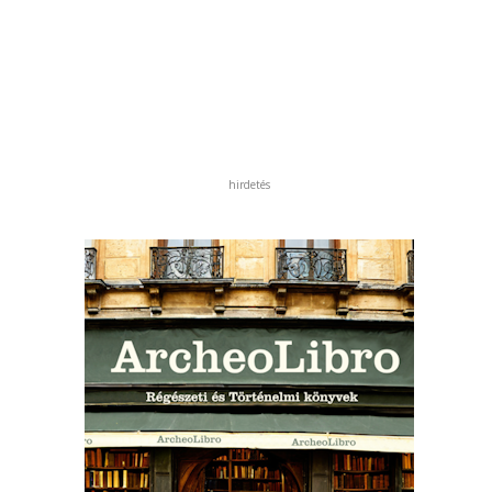
hirdetés