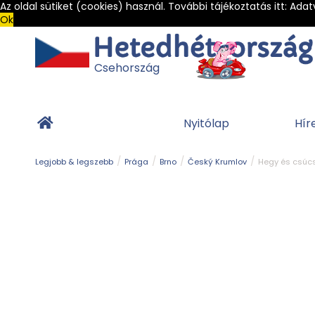
Az oldal sütiket (cookies) használ. További tájékoztatás itt:
Adat
Ok
Csehország
Nyitólap
Hír
Legjobb & legszebb
Prága
Brno
Český Krumlov
Hegy és csúc