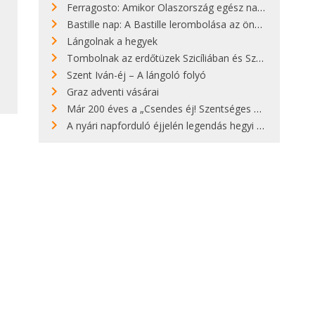
Ferragosto: Amikor Olaszország egész nap nyaral
Bastille nap: A Bastille lerombolása az önkényuralom végét jelentette
Lángolnak a hegyek
Tombolnak az erdőtüzek Szicíliában és Szardínián
Szent Iván-éj – A lángoló folyó
Graz adventi vásárai
Már 200 éves a „Csendes éj! Szentséges éj!”
A nyári napforduló éjjelén legendás hegyi tüzek világítják meg Zugspitzét