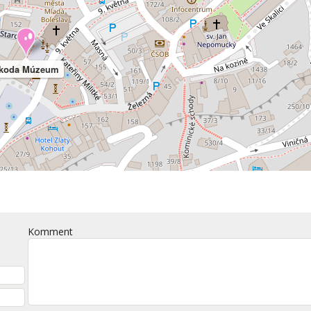
koda Múzeum
Komment