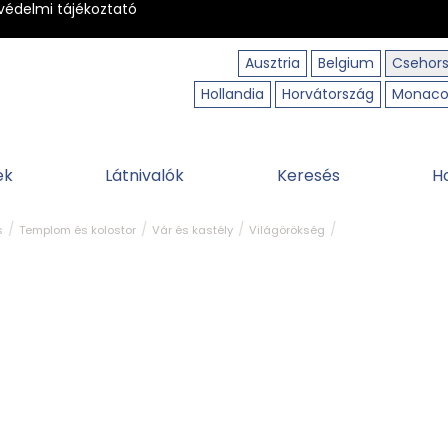
védelmi tájékoztató
Ausztria
Belgium
Csehor
Hollandia
Horvátország
Monac
ek
Látnivalók
Keresés
H
s
Templom és kolostor
Vár és kastély
Világörökség