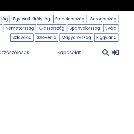
szág
Egyesült Királyság
Franciaország
Görögország
o
Németország
Olaszország
Spanyolország
Svájc
Szlovákia
Szlovénia
Magyarország
Piggyland
ozzászólások
Kapcsolat