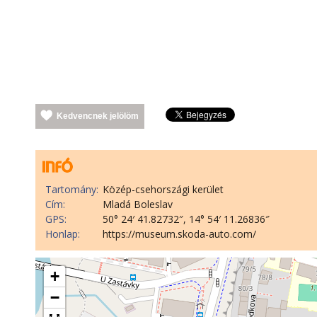
Kedvencnek jelölöm
Tartomány:
Közép-csehországi kerület
Cím:
Mladá Boleslav
GPS:
50° 24′ 41.82732″, 14° 54′ 11.26836″
Honlap:
https://museum.skoda-auto.com/
+
−