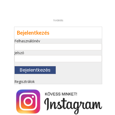
hirdetés
Bejelentkezés
Felhasználónév
Jelszó
Regisztrálok