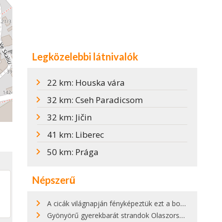
Legközelebbi látnivalók
22 km: Houska vára
32 km: Cseh Paradicsom
32 km: Jičin
41 km: Liberec
50 km: Prága
Népszerű
A cicák világnapján fényképeztük ezt a bokor alatt hűsölő cicát Kisorosziban
Gyönyörű gyerekbarát strandok Olaszországban - megmutatjuk a 15 legjobbat