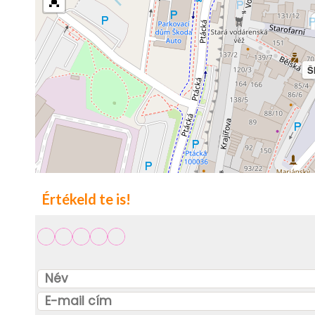
Š
Értékeld te is!