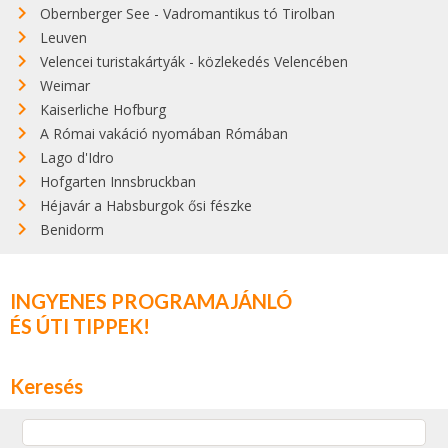
Obernberger See - Vadromantikus tó Tirolban
Leuven
Velencei turistakártyák - közlekedés Velencében
Weimar
Kaiserliche Hofburg
A Római vakáció nyomában Rómában
Lago d'Idro
Hofgarten Innsbruckban
Héjavár a Habsburgok ősi fészke
Benidorm
INGYENES PROGRAMAJÁNLÓ
ÉS ÚTI TIPPEK!
Keresés