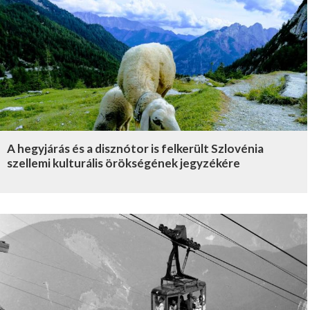
A hegyjárás és a disznótor is felkerült Szlovénia
szellemi kulturális örökségének jegyzékére