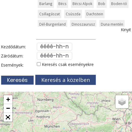
Barlang
Bécs
Bécsi Alpok
Bob
Boden-tó
Csillagászat
Csúszda
Dachstein
Dél-Burgenland
Dinoszaurusz
Duna mentén
Kinyit
Esemény
Felvonó
Fertő tó
filmhelyszín
Gerlitzen
Gleccser
Graz
Gyerek túraút
Kezdődátum:
Gyógyhelyek
Hallstatt
Hasznos
Határélmény
Záródátum:
Keresés csak eseményekre
Események:
Hegy és csúcs
Hegyi gyerekvilág
Húsvét
Innsbruck
Kalandpark
Karintia
Karintiai tavak
Keresés a közelben
Kelet-Tirol
Kerékpár
Kilátó
Kitzbüheli Alpok
Korcsolyapálya
Közlekedés
Legek
Linz
+
Magyar kapcsolat
Mountaincart
Műemlék
−
Mura
Murau
Múzeum
Nassfeld
Óriásroller és mountaincart
Osztrák ételek