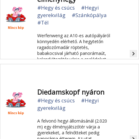
#Hegy és csúcs
#Hegyi
gyerekvilág
#Szánkópálya
#Tél
Werfenweng az A10-es autópályáról
könnyedén elérhető. A hegytetőn
ragadozómadár röptetés,
navigate_next
babakocsival járható panorámaút,
kalandjátszótér várja a családokat.
Diedamskopf nyáron
#Hegy és csúcs
#Hegyi
gyerekvilág
A felvonó hegyi állomásánál (2.020
m) egy élményjátszótér várja a
gyerekeket, a felnőtteket pedig
panoráma étterem. Az utat