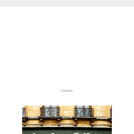
hirdetés