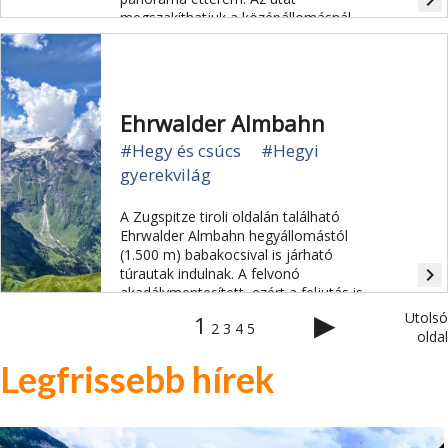
navigate_next
megszakíthatjuk a középállomásnál
(1670 m) is. Itt is van étterem és egy
kicsi játszótér.
Ehrwalder Almbahn
#Hegy és csúcs
#Hegyi
gyerekvilág
A Zugspitze tiroli oldalán található
Ehrwalder Almbahn hegyállomástól
(1.500 m) babakocsival is járható
navigate_next
túrautak indulnak. A felvonó
akadálymentesített, ezért a feljutás is
babakocsi-barát.
▶
Utolsó
1
2
3
4
5
oldal
Legfrissebb hírek