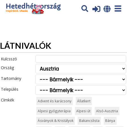
Az oldal sütiket (cookies) használ. További tájékoztatás itt:
Adatvédelmi tájékoztató
Ok
LÁTNIVALÓK
Kulcsszó
Ország
Tartomány
Település
Címkék
Advent és karácsony
Állatkert
Alpesi gyógyterápia
Alpesi út
Alsó-Ausztria
Ásványok & Kristályok
Bakancslista
Bánya