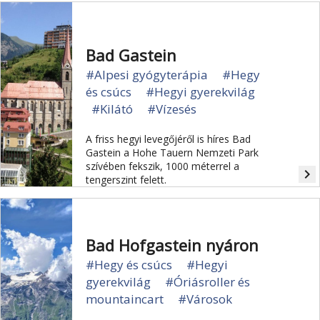
lehetőséget a csodálkozásra,
kérdések feltevésére, kipróbálásra,
megérintésre.
Bad Gastein
#Alpesi gyógyterápia
#Hegy
és csúcs
#Hegyi gyerekvilág
#Kilátó
#Vízesés
A friss hegyi levegőjéről is híres Bad
Gastein a Hohe Tauern Nemzeti Park
szívében fekszik, 1000 méterrel a
navigate_next
tengerszint felett.
Bad Hofgastein nyáron
#Hegy és csúcs
#Hegyi
gyerekvilág
#Óriásroller és
mountaincart
#Városok