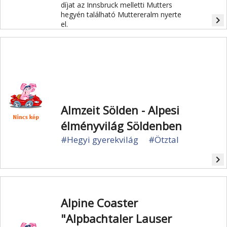
díjat az Innsbruck melletti Mutters
hegyén található Muttereralm nyerte
navigate_next
el.
Almzeit Sölden - Alpesi
élményvilág Söldenben
#Hegyi gyerekvilág
#Ötztal
navigate_next
Alpine Coaster
"Alpbachtaler Lauser