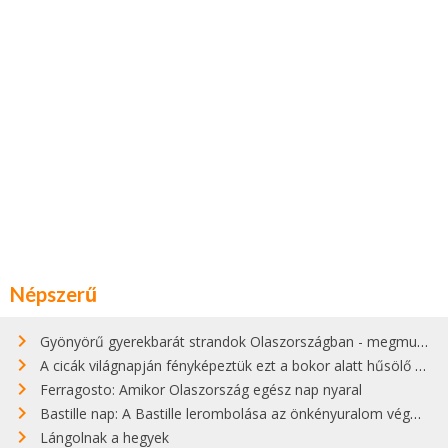
Népszerű
Gyönyörű gyerekbarát strandok Olaszországban - megmutatjuk a 15 legjobbat
A cicák világnapján fényképeztük ezt a bokor alatt hűsölő cicát Kisorosziban
Ferragosto: Amikor Olaszország egész nap nyaral
Bastille nap: A Bastille lerombolása az önkényuralom végét jelentette
Lángolnak a hegyek