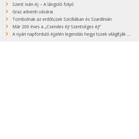
Szent Iván-éj – A lángoló folyó
Graz adventi vásárai
Tombolnak az erdőtüzek Szicíliában és Szardínián
Már 200 éves a „Csendes éj! Szentséges éj!”
A nyári napforduló éjjelén legendás hegyi tüzek világítják meg Zugspitzét