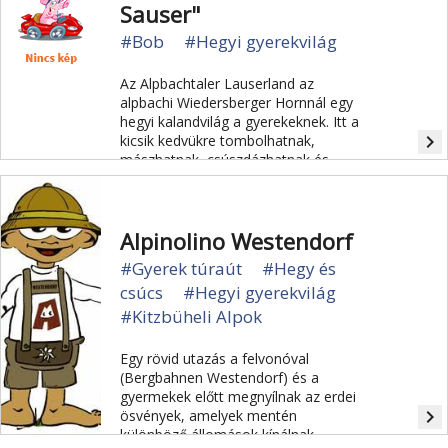
Sauser"
#Bob
#Hegyi gyerekvilág
Az Alpbachtaler Lauserland az
alpbachi Wiedersberger Hornnál egy
hegyi kalandvilág a gyerekeknek. Itt a
navigate_next
kicsik kedvükre tombolhatnak,
mászhatnak, csúszdázhatnak és
játszhatnak.
Alpinolino Westendorf
#Gyerek túraút
#Hegy és
csúcs
#Hegyi gyerekvilág
#Kitzbüheli Alpok
Egy rövid utazás a felvonóval
(Bergbahnen Westendorf) és a
gyermekek előtt megnyílnak az erdei
navigate_next
ösvények, amelyek mentén
különböző állomások kínálnak