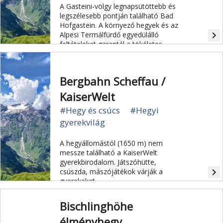
A Gasteini-völgy legnapsütöttebb és
legszélesebb pontján található Bad
Hofgastein. A környező hegyek és az
navigate_next
Alpesi Termálfürdő egyedülálló
feltételeket garantál a tökéletes
kikapcsolódáshoz.
Bergbahn Scheffau /
KaiserWelt
#Hegy és csúcs
#Hegyi
gyerekvilág
A hegyállomástól (1650 m) nem
messze található a KaiserWelt
gyerekbirodalom. Játszóhütte,
navigate_next
csúszda, mászójátékok várják a
gyerekeket.
Bischlinghöhe
élményhegy