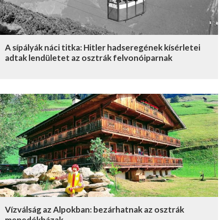
A sípályák náci titka: Hitler hadseregének kísérletei
adtak lendületet az osztrák felvonóiparnak
Vízválság az Alpokban: bezárhatnak az osztrák
menedékházak