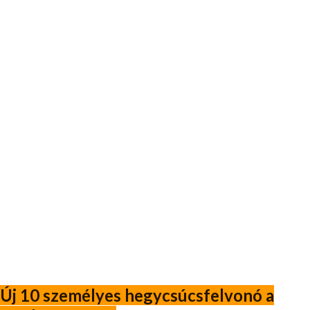
Új 10 személyes hegycsúcsfelvonó a