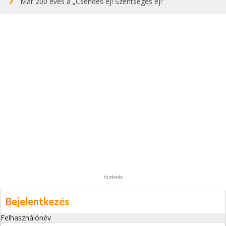
Már 200 éves a „Csendes éj! Szentséges éj!”
hirdetés
Bejelentkezés
Felhasználónév