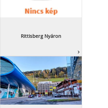
Rittisberg Nyáron
navigate_next