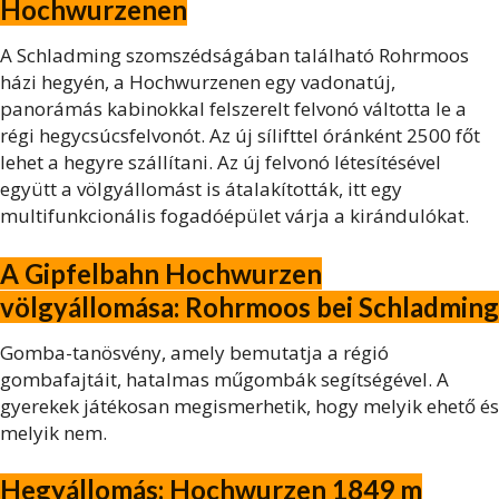
Hochwurzenen
A Schladming szomszédságában található Rohrmoos
házi hegyén, a Hochwurzenen egy vadonatúj,
panorámás kabinokkal felszerelt felvonó váltotta le a
régi hegycsúcsfelvonót. Az új sílifttel óránként 2500 főt
lehet a hegyre szállítani. Az új felvonó létesítésével
együtt a völgyállomást is átalakították, itt egy
multifunkcionális fogadóépület várja a kirándulókat.
A Gipfelbahn Hochwurzen
völgyállomása: Rohrmoos bei Schladming
Gomba-tanösvény, amely bemutatja a régió
gombafajtáit, hatalmas műgombák segítségével. A
gyerekek játékosan megismerhetik, hogy melyik ehető és
melyik nem.
Hegyállomás: Hochwurzen 1849 m