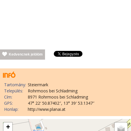
Kedvencnek jelölöm
Tartomány:
Steiermark
Település:
Rohrmoos bei Schladming
Cím:
8971 Rohrmoos bei Schladming
GPS:
47° 22′ 50.87402″, 13° 39′ 53.1347″
Honlap:
http://www.planai.at
+