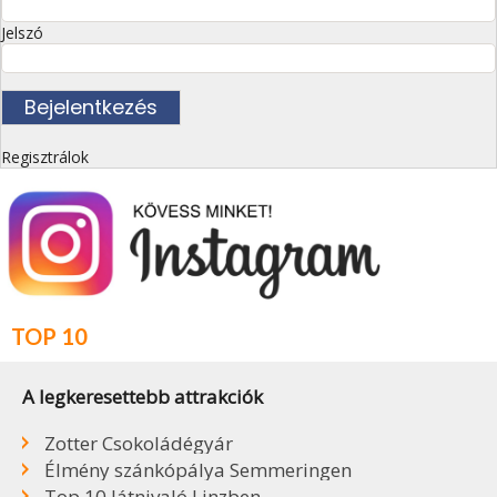
Jelszó
Regisztrálok
TOP 10
A legkeresettebb attrakciók
Zotter Csokoládégyár
Élmény szánkópálya Semmeringen
Top 10 látnivaló Linzben