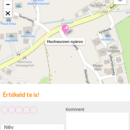
−
Hochwurzen nyáron
Értékeld te is!
Komment