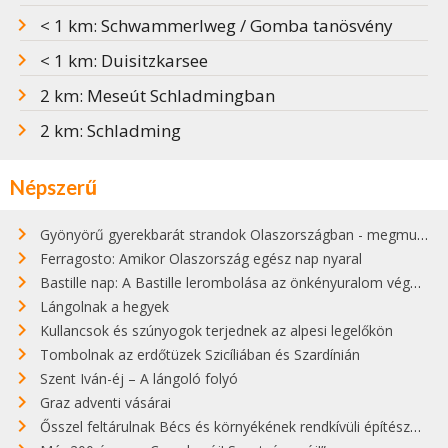
< 1 km: Schwammerlweg / Gomba tanösvény
< 1 km: Duisitzkarsee
2 km: Meseút Schladmingban
2 km: Schladming
Népszerű
Gyönyörű gyerekbarát strandok Olaszországban - megmutatjuk a 15 legjobbat
Ferragosto: Amikor Olaszország egész nap nyaral
Bastille nap: A Bastille lerombolása az önkényuralom végét jelentette
Lángolnak a hegyek
Kullancsok és szúnyogok terjednek az alpesi legelőkön
Tombolnak az erdőtüzek Szicíliában és Szardínián
Szent Iván-éj – A lángoló folyó
Graz adventi vásárai
Ősszel feltárulnak Bécs és környékének rendkívüli építészeti kincsei