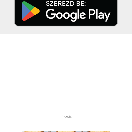
hirdetés