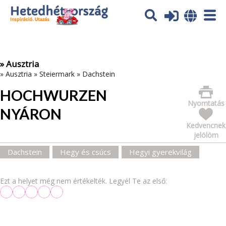
Az oldal sütiket (cookies) használ. További tájékoztatás itt:
Adatvédelmi tájékoztató
Ok
» Ausztria
»
Ausztria
»
Steiermark
»
Dachstein
HOCHWURZEN
Nyomtatás
NYÁRON
Kedvencnek
jelölöm
Dachstein
Hegy és csúcs
Hegyi gyerekvilág
Ezt a helyet még nem értékelték. Legyél Te az első: