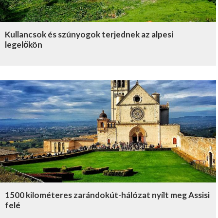
Kullancsok és szúnyogok terjednek az alpesi
legelőkön
1500 kilométeres zarándokút-hálózat nyílt meg Assisi
felé