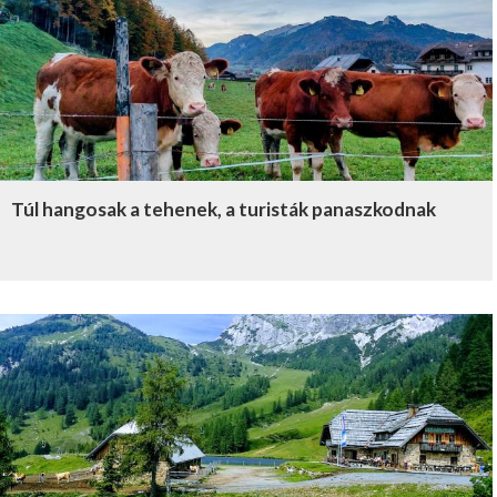
Túl hangosak a tehenek, a turisták panaszkodnak