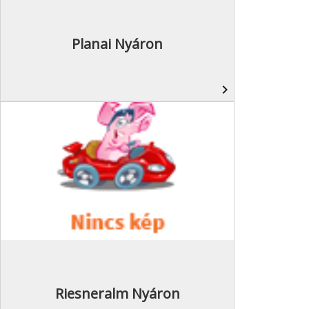
Planai Nyáron
navigate_next
Riesneralm Nyáron