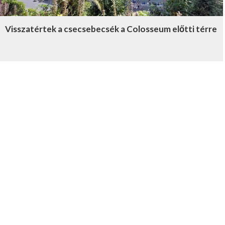
Visszatértek a csecsebecsék a Colosseum előtti térre