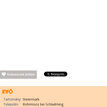
Kedvencnek jelölöm
Tartomány:
Steiermark
Település:
Rohrmoos bei Schladming