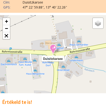
Cím:
Duisitzkarsee
GPS:
47° 22′ 59.88″, 13° 40′ 22.26″
+
−
Duisitzkarsee
Értékeld te is!