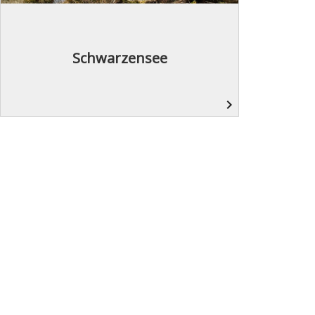
Schwarzensee
navigate_next