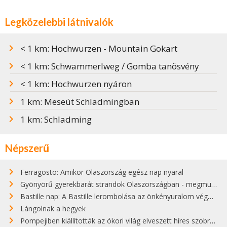
Legközelebbi látnivalók
< 1 km: Hochwurzen - Mountain Gokart
< 1 km: Schwammerlweg / Gomba tanösvény
< 1 km: Hochwurzen nyáron
1 km: Meseút Schladmingban
1 km: Schladming
Népszerű
Ferragosto: Amikor Olaszország egész nap nyaral
Gyönyörű gyerekbarát strandok Olaszországban - megmutatjuk a 15 legjobbat
Bastille nap: A Bastille lerombolása az önkényuralom végét jelentette
Lángolnak a hegyek
Pompejiben kiállították az ókori világ elveszett híres szobrának másolatát