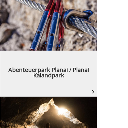
Abenteuerpark Planai / Planai
Kalandpark
navigate_next