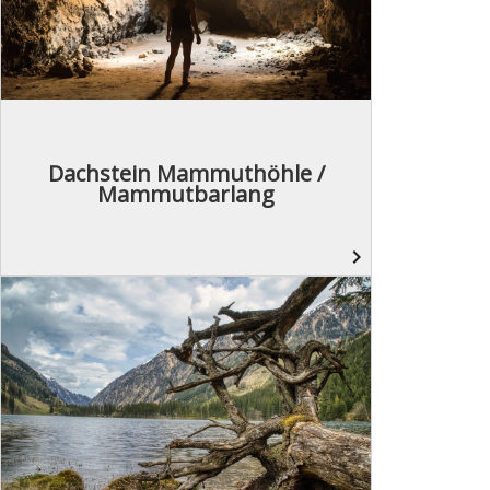
Dachstein Mammuthöhle /
Mammutbarlang
navigate_next