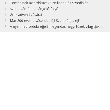
Tombolnak az erdőtüzek Szicíliában és Szardínián
Szent Iván-éj – A lángoló folyó
Graz adventi vásárai
Már 200 éves a „Csendes éj! Szentséges éj!”
A nyári napforduló éjjelén legendás hegyi tüzek világítják meg Zugspitzét