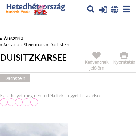
Az oldal sütiket (cookies) használ. További tájékoztatás itt:
Adatvédelmi tájékoztató
Ok
» Ausztria
»
Ausztria
»
Steiermark
»
Dachstein
DUISITZKARSEE
Kedvencnek
Nyomtatás
jelölöm
Dachstein
Ezt a helyet még nem értékelték. Legyél Te az első: