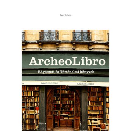
hirdetés