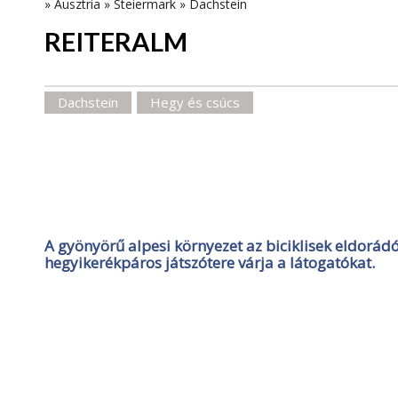
»
Ausztria
»
Steiermark
»
Dachstein
REITERALM
Dachstein
Hegy és csúcs
A gyönyörű alpesi környezet az biciklisek eldorá
hegyikerékpáros játszótere várja a látogatókat.