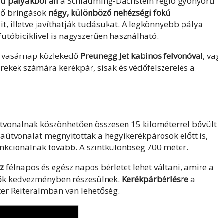
ú pályákból áll
a Schladming-Dachstein régió gyönyörű
dő bringások
négy, különböző nehézségi fokú
it, illetve javíthatják tudásukat. A legkönnyebb pálya
utóbiciklivel is nagyszerűen használható.
s vasárnap közlekedő
Preunegg Jet kabinos felvonóval
, va
erekek számára kerékpár, sisak és védőfelszerelés a
 útvonalnak köszönhetően összesen 15 kilométerrel bővült
túraútvonalat megnyitottak a hegyikerékpárosok előtt is,
unkcionálnak tovább. A szintkülönbség 700 méter.
z
félnapos és egész napos bérletet lehet váltani, amire a
ők kedvezményben részesülnek.
Kerékpárbérlésre
a
ter Reiteralmban van lehetőség.