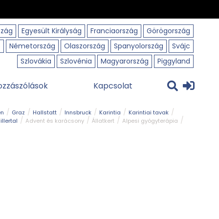
szág
Egyesült Királyság
Franciaország
Görögország
o
Németország
Olaszország
Spanyolország
Svájc
Szlovákia
Szlovénia
Magyarország
Piggyland
ozzászólások
Kapcsolat
en
Graz
Hallstatt
Innsbruck
Karintia
Karintiai tavak
illertal
Advent és karácsony
Állatkert
Alpesi gyógyterápia
park
Kerékpár
Kilátó
Korcsolyapálya
Magyar kapcsolat
avak
Tél
Téli túrázás
Templom és kolostor
Természeti park