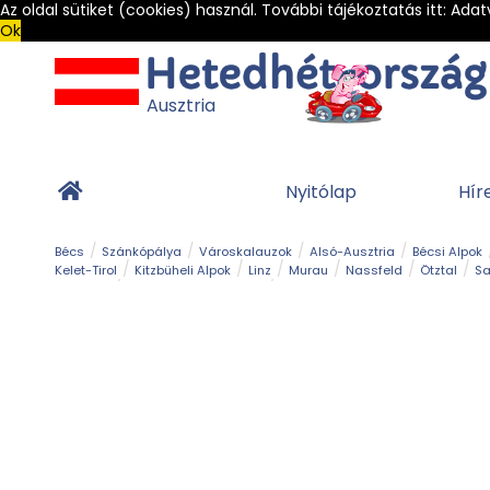
Az oldal sütiket (cookies) használ. További tájékoztatás itt:
Adat
Ok
Ausztria
Nyitólap
Hír
Bécs
Szánkópálya
Városkalauzok
Alsó-Ausztria
Bécsi Alpok
Kelet-Tirol
Kitzbüheli Alpok
Linz
Murau
Nassfeld
Ötztal
Sa
Alpesi út
Ásványok & Kristályok
Barlang
Bob
Csúszda
Esemény
Gleccser
Gyerek t
Múzeum
Óriásroller és mountaincart
Osztrák ételek
Park és kert
Túra
Vár és kastély
Világörökség
Vízesés
Zöldturista