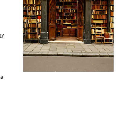
gy
 a