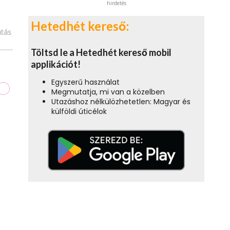
hirdetés
Hetedhét kereső:
tás
Töltsd le a Hetedhét kereső mobil
applikációt!
Egyszerű használat
Megmutatja, mi van a közelben
Utazáshoz nélkülözhetetlen: Magyar és
külföldi úticélok