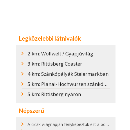
Legközelebbi látnivalók
2 km: Wollwelt / Gyapjúvilág
3 km: Rittisberg Coaster
4 km: Szánkópályák Steiermarkban
5 km: Planai-Hochwurzen szánkópálya
5 km: Rittisberg nyáron
Népszerű
A cicák világnapján fényképeztük ezt a bokor alatt hűsölő cicát Kisorosziban