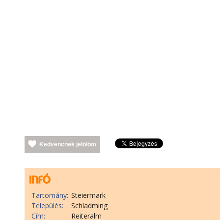
Kedvencnek jelölöm
Tartomány:
Steiermark
Település:
Schladming
Cím:
Reiteralm