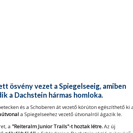
ett ösvény vezet a Spiegelseeig, amiben
dik a Dachstein hármas homloka.
tecken és a Schoberen át vezető körúton egészíthető ki 
aútvonal
a Spiegelseehez vezető útvonalról ágazik le.
ret, a
"Reiteralm Junior Trails"-t hoztak létre.
Az új