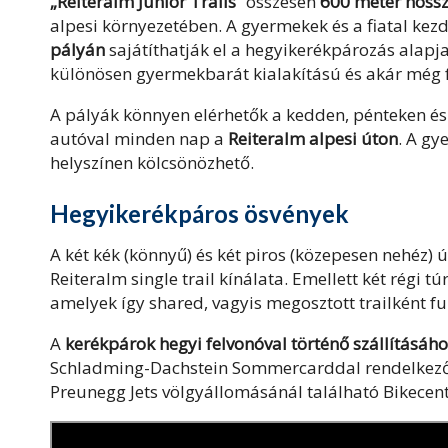
„Reiteralm Junior Trails”
összesen
600 méter hossz
alpesi környezetében. A gyermekek és a fiatal kez
pályán
sajátíthatják el a hegyikerékpározás alapja
különösen gyermekbarát kialakítású és akár még f
A pályák könnyen elérhetők a kedden, pénteken é
autóval minden nap a
Reiteralm alpesi úton
. A gy
helyszínen kölcsönözhető.
H
egyikerékpáros ösvények
A két kék (könnyű) és két piros (közepesen nehéz)
Reiteralm single trail kínálata. Emellett két régi 
amelyek így shared, vagyis megosztott trailként f
A
kerékpárok hegyi felvonóval történő szállításáho
Schladming-Dachstein Sommercarddal rendelkez
Preunegg Jets völgyállomásánál található Bikecen