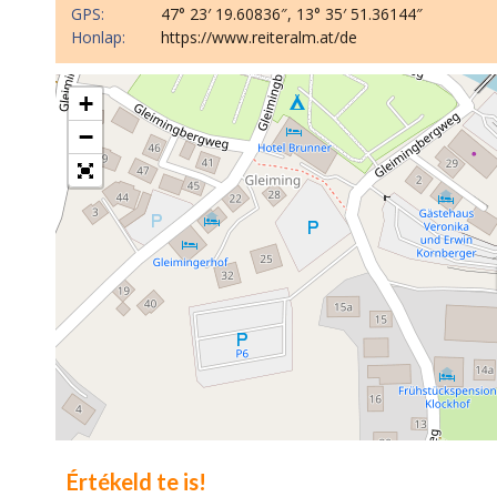
GPS:
47° 23′ 19.60836″, 13° 35′ 51.36144″
Honlap:
https://www.reiteralm.at/de
+
−
Értékeld te is!