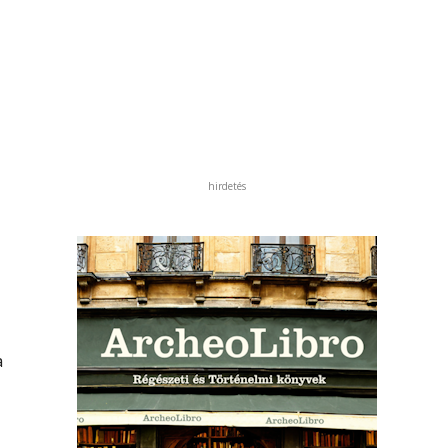
hirdetés
a