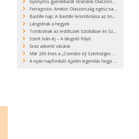
Gyönyörű gyerekbarát strandok Olaszországban - megmutatjuk a 15 legjobbat
Ferragosto: Amikor Olaszország egész nap nyaral
Bastille nap: A Bastille lerombolása az önkényuralom végét jelentette
Lángolnak a hegyek
Tombolnak az erdőtüzek Szicíliában és Szardínián
Szent Iván-éj – A lángoló folyó
Graz adventi vásárai
Már 200 éves a „Csendes éj! Szentséges éj!”
A nyári napforduló éjjelén legendás hegyi tüzek világítják meg Zugspitzét