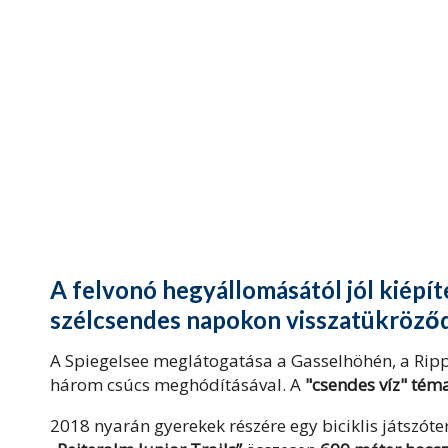
A felvonó hegyállomásától jól kiépít
szélcsendes napokon visszatükröző
A Spiegelsee meglátogatása a Gasselhöhén, a Rippe
három csúcs meghódításával. A
"csendes víz" tém
2018 nyarán gyerekek részére egy biciklis játszóte