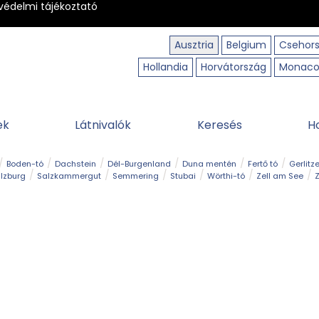
védelmi tájékoztató
Ausztria
Belgium
Csehor
Hollandia
Horvátország
Monac
ek
Látnivalók
Keresés
H
Boden-tó
Dachstein
Dél-Burgenland
Duna mentén
Fertő tó
Gerlitz
lzburg
Salzkammergut
Semmering
Stubai
Wörthi-tó
Zell am See
Z
úraút
Határélmény
Hegy és csúcs
Hegyi gyerekvilág
Húsvét
Kaland
Régiók
Sisi nyomában
Strand és fürdő
Szabadidőpark
Szurdok
T