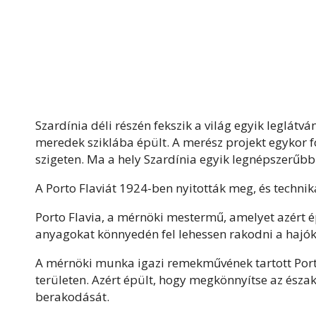
Szardínia déli részén fekszik a világ egyik leglátv
meredek sziklába épült. A merész projekt egykor f
szigeten. Ma a hely Szardínia egyik legnépszerűbb
A Porto Flaviát 1924-ben nyitották meg, és technik
Porto Flavia, a mérnöki mestermű, amelyet azért 
anyagokat könnyedén fel lehessen rakodni a hajók
A mérnöki munka igazi remekművének tartott Porto 
területen. Azért épült, hogy megkönnyítse az ész
berakodását.