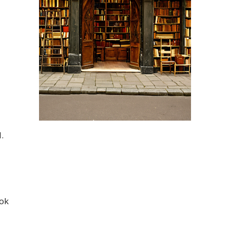
.
gok