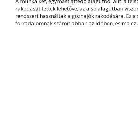
A munka két, egymást átfedő alagútból állt: a fel
rakodását tették lehetővé; az alsó alagútban viszo
rendszert használtak a gőzhajók rakodására. Ez a s
forradalomnak számít abban az időben, és ma ez a