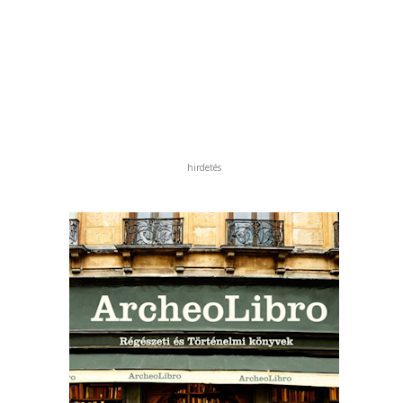
hirdetés