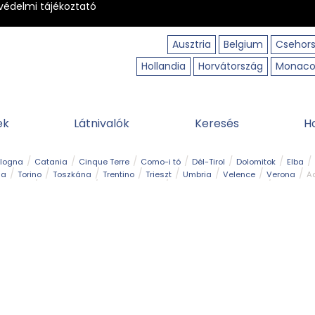
védelmi tájékoztató
Ausztria
Belgium
Csehor
Hollandia
Horvátország
Monac
ek
Látnivalók
Keresés
H
ologna
Catania
Cinque Terre
Como-i tó
Dél-Tirol
Dolomitok
Elba
ia
Torino
Toszkána
Trentino
Trieszt
Umbria
Velence
Verona
Ad
receptek
Filmhelyszín
Hegy és csúcs
I borghi più belli d’Italia
Kalandpa
Park és kert
Szabadidőpark
Szánkópálya
Szentek és ereklyék
Sziget
kség
Vízesés