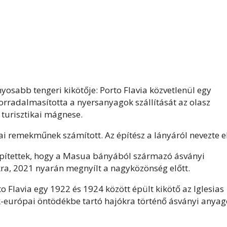
ányosabb tengeri kikötője: Porto Flavia közvetlenül egy
orradalmasította a nyersanyagok szállítását az olasz
 turisztikai mágnese.
ai remekműnek számított. Az építész a lányáról nevezte el
építettek, hogy a Masua bányából származó ásványi
ra, 2021 nyarán megnyílt a nagyközönség előtt.
Flavia egy 1922 és 1924 között épült kikötő az Iglesias
ak-európai öntödékbe tartó hajókra történő ásványi anya