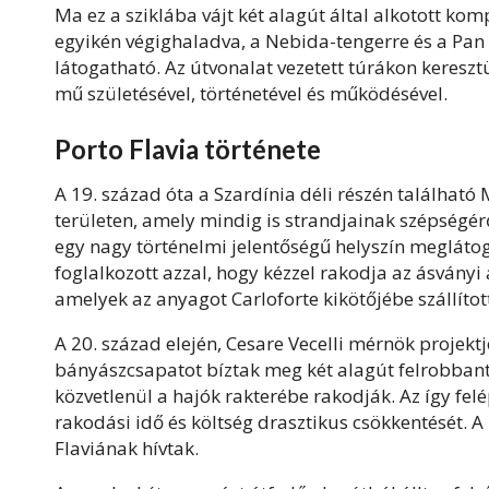
Ma ez a sziklába vájt két alagút által alkotott ko
egyikén végighaladva, a Nebida-tengerre és a Pan 
látogatható. Az útvonalat vezetett túrákon keresz
mű születésével, történetével és működésével.
Porto Flavia története
A 19. század óta a Szardínia déli részén találhat
területen, amely mindig is strandjainak szépségéről 
egy nagy történelmi jelentőségű helyszín meglátog
foglalkozott azzal, hogy kézzel rakodja az ásványi
amelyek az anyagot Carloforte kikötőjébe szállítot
A 20. század elején, Cesare Vecelli mérnök projektj
bányászcsapatot bíztak meg két alagút felrobbant
közvetlenül a hajók rakterébe rakodják. Az így felé
rakodási idő és költség drasztikus csökkentését. A P
Flaviának hívtak.