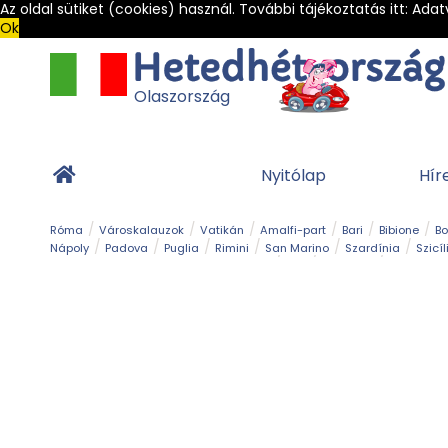
Az oldal sütiket (cookies) használ. További tájékoztatás itt:
Adat
Ok
Olaszország
Nyitólap
Hír
Róma
Városkalauzok
Vatikán
Amalfi-part
Bari
Bibione
B
Nápoly
Padova
Puglia
Rimini
San Marino
Szardínia
Szicíl
Barlang
Bob
Esemény
Ételek és 
Magyar emlékek
Múzeum
Nyaralóhelyek
Ókor
Panoráma út
Tengerpart
Toszkán tengerpart
Túra
Vár és kastély
Világörö