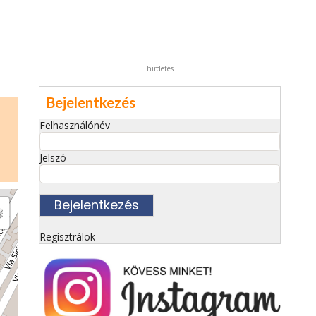
hirdetés
Bejelentkezés
Felhasználónév
Jelszó
Regisztrálok