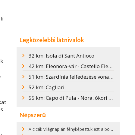
li
Legközelebbi látnivalók
32 km: Isola di Sant Antioco
ik
42 km: Eleonora-vár - Castello Eleonora D'Arborea
,
51 km: Szardínia felfedezése vonattal
52 km: Cagliari
55 km: Capo di Pula - Nora, ókori romváros
kat
és
Népszerű
A cicák világnapján fényképeztük ezt a bokor alatt hűsölő cicát Kisorosziban