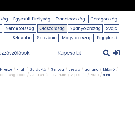
szág
Egyesült Királyság
Franciaország
Görögország
o
Németország
Olaszország
Spanyolország
Svájc
Szlovákia
Szlovénia
Magyarország
Piggyland
ozzászólások
Kapcsolat
Firenze
Friuli
Garda-tó
Genova
Jesolo
Lignano
Milánó
riai tengerpart
Állatkert és akvárium
Alpesi út
Autó
rk
Kerékpár
Kilátó
Legszebb
Ligur tengerpart
Szirt és fok
Szurdok
Tavak
Templom és kolostor