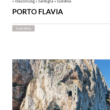
»
Olaszország
»
Sardegna
»
Szardínia
PORTO FLAVIA
Szardínia