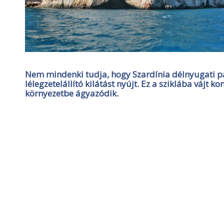
Nem mindenki tudja, hogy Szardínia délnyugati pa
lélegzetelállító kilátást nyújt. Ez a sziklába vájt
környezetbe ágyazódik.