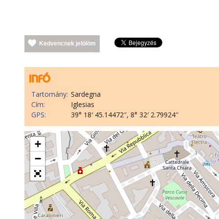
Kedvencnek jelölöm
Tartomány:
Sardegna
Cím:
Iglesias
GPS:
39° 18′ 45.14472″, 8° 32′ 2.79924″
+
−