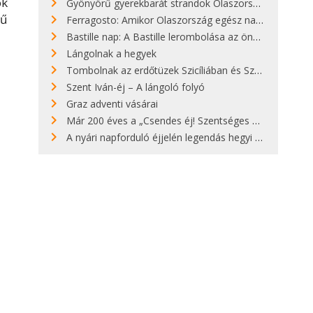
ók
Gyönyörű gyerekbarát strandok Olaszországban - megmutatjuk a 15 legjobbat
rű
Ferragosto: Amikor Olaszország egész nap nyaral
Bastille nap: A Bastille lerombolása az önkényuralom végét jelentette
Lángolnak a hegyek
Tombolnak az erdőtüzek Szicíliában és Szardínián
Szent Iván-éj – A lángoló folyó
Graz adventi vásárai
Már 200 éves a „Csendes éj! Szentséges éj!”
A nyári napforduló éjjelén legendás hegyi tüzek világítják meg Zugspitzét