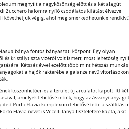
mplexum megnyílt a nagyközönség előtt és a két alagút
di Zucchero halomra nyíló csodálatos kilátást élvezve
tül követhetjük végig, ahol megismerkedhetünk e rendkívü
ó Masua bánya fontos bányászati központ. Egy olyan
és kristálytiszta vizéről volt ismert, most lehetőség nyíl
atására. Kétszáz évvel ezelőtt több mint hétszáz munkás
 anyagokat a hajók rakterébe a galanze nevű vitorlásokon
ták.
ének köszönhetően ez a terület új arculatot kapott. Itt két
ásával, amelyek lehetővé tették, hogy az ásványi anyago
pített Porto Flavia komplexum lehetővé tette a szállítási 
orto Flavia nevet is Vecelli lánya tiszteletére kapta, akit