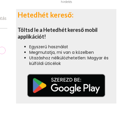
hirdetés
Hetedhét kereső:
tás
Töltsd le a Hetedhét kereső mobil
applikációt!
Egyszerű használat
Megmutatja, mi van a közelben
Utazáshoz nélkülözhetetlen: Magyar és
külföldi úticélok