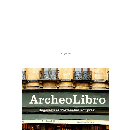
hirdetés