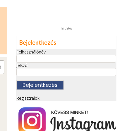
hirdetés
Bejelentkezés
Felhasználónév
Jelszó
Regisztrálok