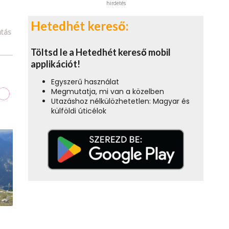
hirdetés
Hetedhét kereső:
tás
Töltsd le a Hetedhét kereső mobil
applikációt!
Egyszerű használat
Megmutatja, mi van a közelben
Utazáshoz nélkülözhetetlen: Magyar és
külföldi úticélok