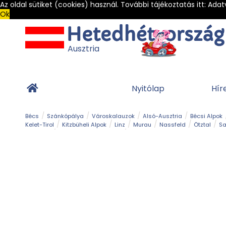
Az oldal sütiket (cookies) használ. További tájékoztatás itt:
Adat
Ok
Ausztria
Nyitólap
Hír
Bécs
Szánkópálya
Városkalauzok
Alsó-Ausztria
Bécsi Alpok
Kelet-Tirol
Kitzbüheli Alpok
Linz
Murau
Nassfeld
Ötztal
Sa
Alpesi út
Ásványok & Kristályok
Barlang
Bob
Csúszda
Esemény
Gleccser
Gyerek t
Múzeum
Óriásroller és mountaincart
Osztrák ételek
Park és kert
Túra
Vár és kastély
Világörökség
Vízesés
Zöldturista