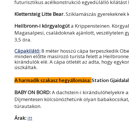
futurisztikus acélkonstrukció egyedülálló kilátást
Klettersteig Litte Bear.
Sziklamászás gyerekeknek ki
Heilbronn-i körgyalogút
a Krippensteinen. Körgyal
Magasalpesi, családoknak ajánlott, veszélytelen gy
3,5 óra.
Cápakilátó:
8 méter hosszú cápa terpeszkedik Obe
minden előtte masírozó turista felett a Heilbronn
kirándulók elé. A cápa ötletét az adta, hogy egyko
úszkáltak.
A harmadik szakasz hegyállomása:
Station Gjaidala
BABY ON BORD:
A dachstein-i kirándulóhelyekre az
Díjmentesen kölcsönözhetünk olyan babakocsikat, 
túrautakon.
Árak:
itt