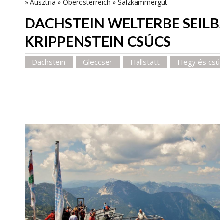
»
Ausztria
»
Oberösterreich
»
Salzkammergut
DACHSTEIN WELTERBE SEILB
KRIPPENSTEIN CSÚCS
Dachstein
Gleccser
Hallstatt
Hegy és csú