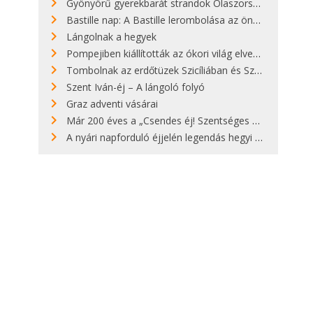
Gyönyörű gyerekbarát strandok Olaszországban - megmutatjuk a 15 legjobbat
Bastille nap: A Bastille lerombolása az önkényuralom végét jelentette
Lángolnak a hegyek
Pompejiben kiállították az ókori világ elveszett híres szobrának másolatát
Tombolnak az erdőtüzek Szicíliában és Szardínián
Szent Iván-éj – A lángoló folyó
Graz adventi vásárai
Már 200 éves a „Csendes éj! Szentséges éj!”
A nyári napforduló éjjelén legendás hegyi tüzek világítják meg Zugspitzét