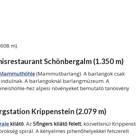
(608 m).
isrestaurant Schönbergalm (1.350 m)
Mammuthöhle
(Mammutbarlang). A barlangok csak
an indulnak. A barlangoknál barlangmúzeum. A
eneishöhle-hez alpesi növényeket bemutató tanösvény
gstation Krippenstein (2.079 m)
rale
kilátó
. Az
5fingers kilátó felett
, közvetlenül Krippenst
örökség spirál. A kényelmes pihenőhelyekkel felszerelt