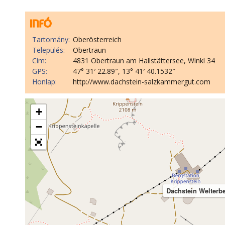
Tartomány:
Oberösterreich
Település:
Obertraun
Cím:
4831 Obertraun am Hallstättersee, Winkl 34
GPS:
47° 31′ 22.89″, 13° 41′ 40.1532″
Honlap:
http://www.dachstein-salzkammergut.com
+
−
Dachstein Welterbe