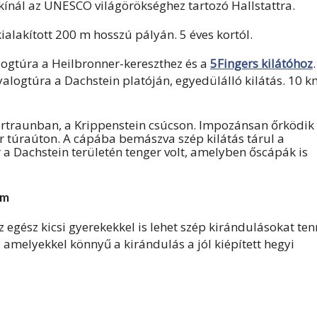
 kínál az UNESCO világörökséghez tartozó Hallstattra.
alakított 200 m hosszú pályán. 5 éves kortól.
ogtúra a Heilbronner-kereszthez és a
5Fingers kilátóhoz
.
alogtúra a Dachstein platóján, egyedülálló kilátás. 10 k
rtraunban, a Krippenstein csúcson. Impozánsan őrködik
er túraúton. A cápába bemászva szép kilátás tárul a
r a Dachstein területén tenger volt, amelyben őscápák is
lm
 egész kicsi gyerekekkel is lehet szép kirándulásokat ten
amelyekkel könnyű a kirándulás a jól kiépített hegyi