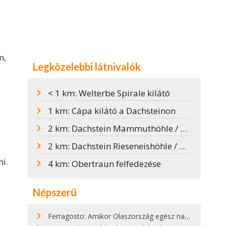
m,
Legközelebbi látnivalók
< 1 km: Welterbe Spirale kilátó
1 km: Cápa kilátó a Dachsteinon
2 km: Dachstein Mammuthöhle / Mammutbarlang
2 km: Dachstein Rieseneishöhle / Óriás jégbarlang
ni.
4 km: Obertraun felfedezése
Népszerű
Ferragosto: Amikor Olaszország egész nap nyaral