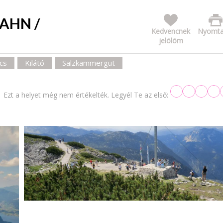
AHN /
Kedvencnek
Nyomta
jelölöm
cs
Kilátó
Salzkammergut
Ezt a helyet még nem értékelték. Legyél Te az első: