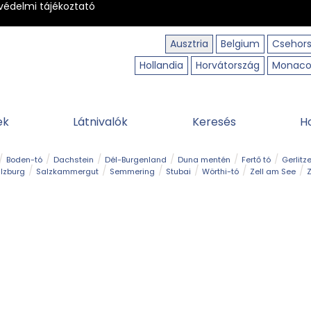
védelmi tájékoztató
Ausztria
Belgium
Csehor
Hollandia
Horvátország
Monac
ek
Látnivalók
Keresés
H
Boden-tó
Dachstein
Dél-Burgenland
Duna mentén
Fertő tó
Gerlitz
lzburg
Salzkammergut
Semmering
Stubai
Wörthi-tó
Zell am See
Z
úraút
Határélmény
Hegy és csúcs
Hegyi gyerekvilág
Húsvét
Kaland
Régiók
Sisi nyomában
Strand és fürdő
Szabadidőpark
Szurdok
T