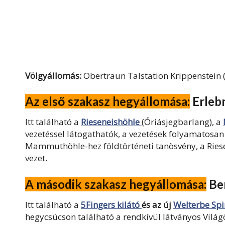
Völgyállomás:
Obertraun Talstation Krippenstein 
Az első szakasz hegyállomása:
Erlebn
Itt található a
Rieseneishöhle
(Óriásjegbarlang), a
vezetéssel látogathatók, a vezetések folyamatos
Mammuthöhle-hez földtörténeti tanösvény, a Ries
vezet.
A második szakasz hegyállomása:
Ber
Itt található a
5Fingers kilátó
és az új
Welterbe Spi
hegycsúcson található a rendkívül látványos Világ