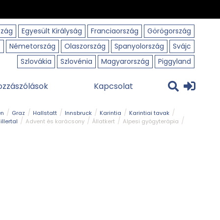
szág
Egyesült Királyság
Franciaország
Görögország
o
Németország
Olaszország
Spanyolország
Svájc
Szlovákia
Szlovénia
Magyarország
Piggyland
ozzászólások
Kapcsolat
en
Graz
Hallstatt
Innsbruck
Karintia
Karintiai tavak
illertal
Advent és karácsony
Állatkert
Alpesi gyógyterápia
park
Kerékpár
Kilátó
Korcsolyapálya
Magyar kapcsolat
avak
Tél
Téli túrázás
Templom és kolostor
Természeti park