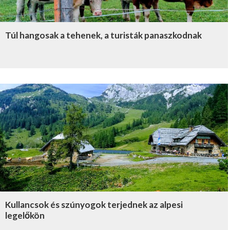
Túl hangosak a tehenek, a turisták panaszkodnak
Kullancsok és szúnyogok terjednek az alpesi
legelőkön