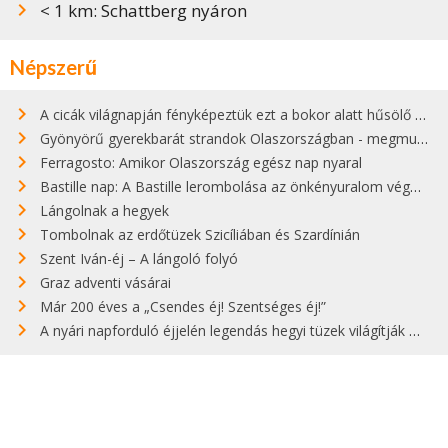
< 1 km: Schattberg nyáron
Népszerű
A cicák világnapján fényképeztük ezt a bokor alatt hűsölő cicát Kisorosziban
Gyönyörű gyerekbarát strandok Olaszországban - megmutatjuk a 15 legjobbat
Ferragosto: Amikor Olaszország egész nap nyaral
Bastille nap: A Bastille lerombolása az önkényuralom végét jelentette
Lángolnak a hegyek
Tombolnak az erdőtüzek Szicíliában és Szardínián
Szent Iván-éj – A lángoló folyó
Graz adventi vásárai
Már 200 éves a „Csendes éj! Szentséges éj!”
A nyári napforduló éjjelén legendás hegyi tüzek világítják meg Zugspitzét