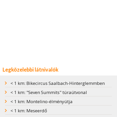
Legközelebbi látnivalók
< 1 km: Bikecircus Saalbach-Hinterglemmben
< 1 km: "Seven Summits" túraútvonal
< 1 km: Montelino-élményútja
< 1 km: Meseerdő