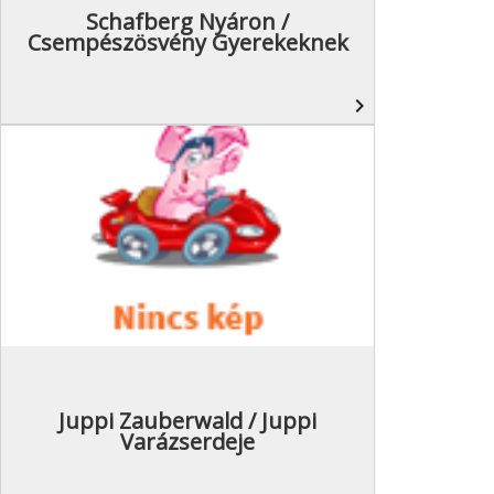
Schafberg Nyáron /
Csempészösvény Gyerekeknek
navigate_next
Juppi Zauberwald / Juppi
Varázserdeje