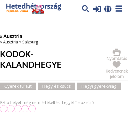
Az oldal sütiket (cookies) használ. További tájékoztatás itt:
Adatvédelmi tájékoztató
Ok
» Ausztria
»
Ausztria
»
Salzburg
KODOK-
Nyomtatás
KALANDHEGYE
Kedvencnek
jelölöm
Gyerek túraút
Hegy és csúcs
Hegyi gyerekvilág
Ezt a helyet még nem értékelték. Legyél Te az első: