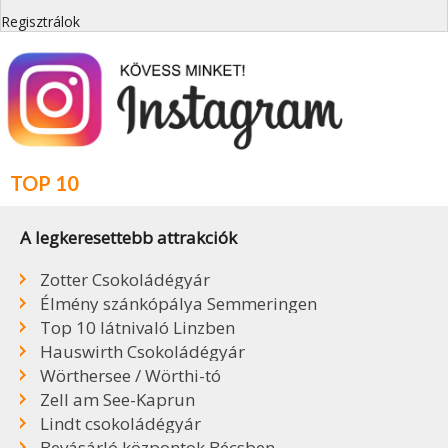
Regisztrálok
TOP 10
A legkeresettebb attrakciók
Zotter Csokoládégyár
Élmény szánkópálya Semmeringen
Top 10 látnivaló Linzben
Hauswirth Csokoládégyár
Wörthersee / Wörthi-tó
Zell am See-Kaprun
Lindt csokoládégyár
Bevásárló központok Bécsben