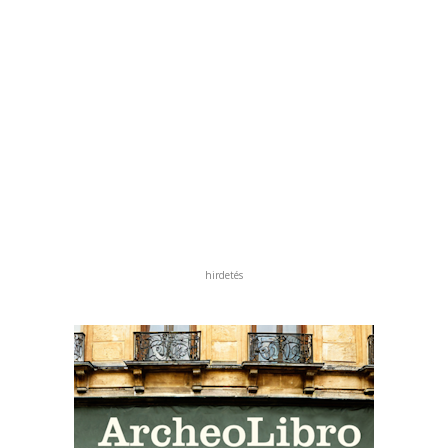
hirdetés