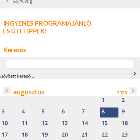
Szanazug
INGYENES PROGRAMAJÁNLÓ
ÉS ÚTI TIPPEK!
Keresés
navigate_next
Bővített kereső…
navigate_before
navigate_next
augusztus
2026
1
2
3
4
5
6
7
8
9
10
11
12
13
14
15
16
17
18
19
20
21
22
23