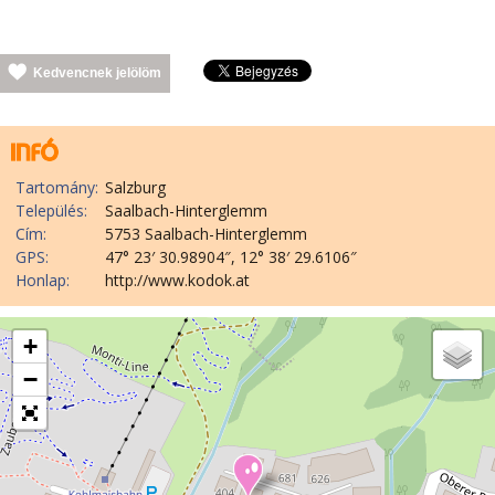
Kedvencnek jelölöm
Tartomány:
Salzburg
Település:
Saalbach-Hinterglemm
Cím:
5753 Saalbach-Hinterglemm
GPS:
47° 23′ 30.98904″, 12° 38′ 29.6106″
Honlap:
http://www.kodok.at
+
−