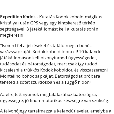
Expedition Kodok
- Kutatás Kodok kobold mágikus
kristályai után GPS vagy egy kincskereső térkép
segítségével. 8 játékállomást kell a kutatás során
megkeresni.
"Ismerd fel a jelzéseket és találd meg a bohóc
varázssapkáját. Kodok kobold lopta el! 10 kalandos
játékállomáson kell bizonyítanod ügyességedet,
tudásodat és bátorságodat, mert csak így tudod
kicselezni a trükkös Kodok koboldot, és visszaszerezni
Montelino bohóc sapkáját. Bátorságodat próbára
teheted a sötét szurdokban és a függő hídon!"
Az elrejtett nyomok megtalálásához bátorságra,
ügyességre, jó finommotorikus készségre van szükség.
A felvonójegy tartalmazza a kalandútlevelet, amelybe a