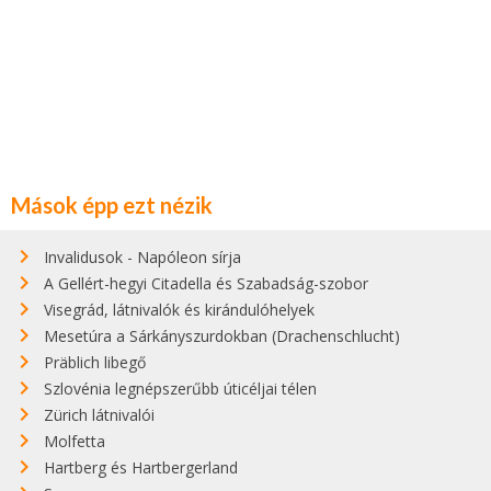
Mások épp ezt nézik
Invalidusok - Napóleon sírja
A Gellért-hegyi Citadella és Szabadság-szobor
Visegrád, látnivalók és kirándulóhelyek
Mesetúra a Sárkányszurdokban (Drachenschlucht)
Präblich libegő
Szlovénia legnépszerűbb úticéljai télen
Zürich látnivalói
Molfetta
Hartberg és Hartbergerland