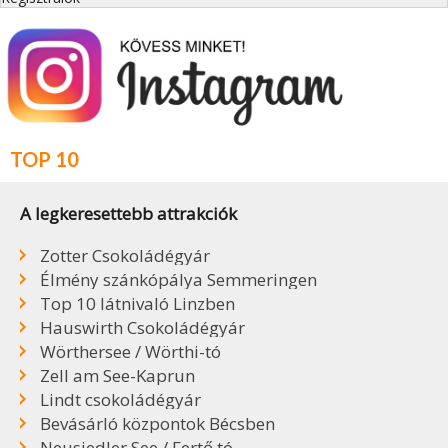
TOP 10
A legkeresettebb attrakciók
Zotter Csokoládégyár
Élmény szánkópálya Semmeringen
Top 10 látnivaló Linzben
Hauswirth Csokoládégyár
Wörthersee / Wörthi-tó
Zell am See-Kaprun
Lindt csokoládégyár
Bevásárló központok Bécsben
Neusiedler See / Fertő tó