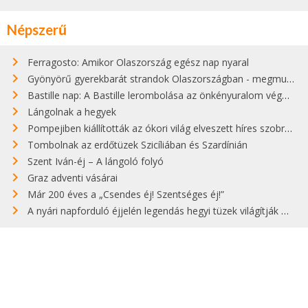
Népszerű
Ferragosto: Amikor Olaszország egész nap nyaral
Gyönyörű gyerekbarát strandok Olaszországban - megmutatjuk a 15 legjobbat
Bastille nap: A Bastille lerombolása az önkényuralom végét jelentette
Lángolnak a hegyek
Pompejiben kiállították az ókori világ elveszett híres szobrának másolatát
Tombolnak az erdőtüzek Szicíliában és Szardínián
Szent Iván-éj – A lángoló folyó
Graz adventi vásárai
Már 200 éves a „Csendes éj! Szentséges éj!”
A nyári napforduló éjjelén legendás hegyi tüzek világítják meg Zugspitzét