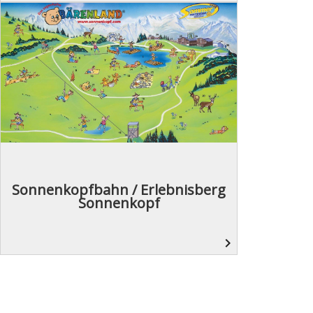
Sonnenkopfbahn / Erlebnisberg
Sonnenkopf
navigate_next