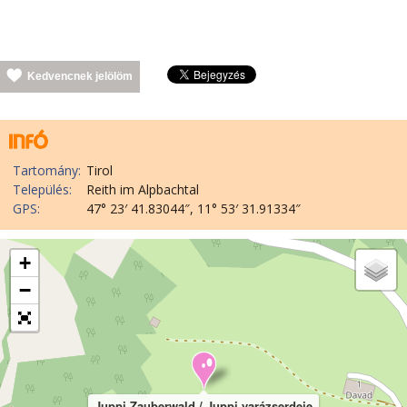
Kedvencnek jelölöm
Tartomány:
Tirol
Település:
Reith im Alpbachtal
GPS:
47° 23′ 41.83044″, 11° 53′ 31.91334″
+
−
Juppi Zauberwald / Juppi varázserdeje