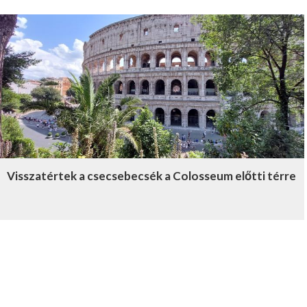
Visszatértek a csecsebecsék a Colosseum előtti térre