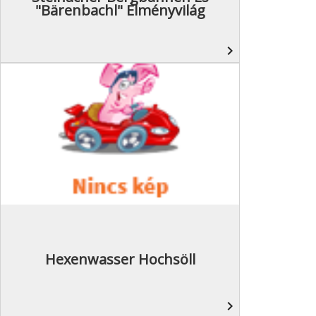
"Bärenbachl" Élményvilág
navigate_next
Hexenwasser Hochsöll
navigate_next