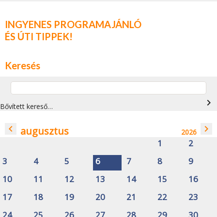
INGYENES PROGRAMAJÁNLÓ
ÉS ÚTI TIPPEK!
Keresés
navigate_next
Bővített kereső…
navigate_before
navigate_next
augusztus
2026
1
2
3
4
5
6
7
8
9
10
11
12
13
14
15
16
17
18
19
20
21
22
23
24
25
26
27
28
29
30