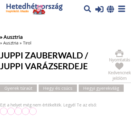
Az oldal sütiket (cookies) használ. További tájékoztatás itt:
Adatvédelmi tájékoztató
Ok
» Ausztria
»
Ausztria
»
Tirol
JUPPI ZAUBERWALD /
Nyomtatás
JUPPI VARÁZSERDEJE
Kedvencnek
jelölöm
Gyerek túraút
Hegy és csúcs
Hegyi gyerekvilág
Ezt a helyet még nem értékelték. Legyél Te az első: