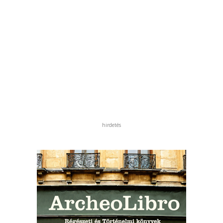
hirdetés