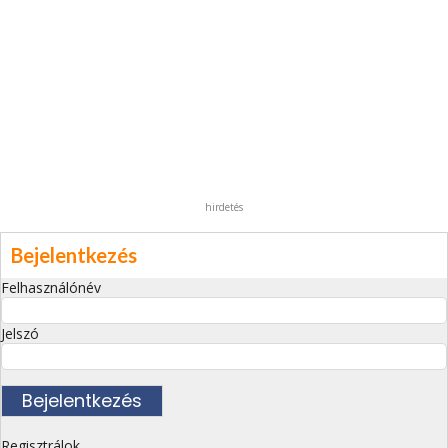
hirdetés
Bejelentkezés
Felhasználónév
Jelszó
Regisztrálok