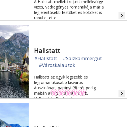
A Hallstatt melletti rejtett mellékvölgy
vizes, vadregényes romantikája már a
legjelentősebb festőket és költőket is
navigate_next
rabul ejtette.
Hallstatt
#Hallstatt
#Salzkammergut
#Városkalauzok
Hallstatt az egyik legszebb és
legromantikusabb kisváros
Ausztriában, parányi főterét pedig
navigate_next
méltán a legszebbnek tartják.
Hallstatt és Dachstein-
Salzkammergut régió az UNESCO
világörökség része.