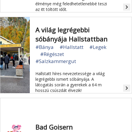
élménye még feledhetetlenebbé teszi
navigate_next
az itt töltött időt.
A világ legrégebbi
sóbányája Hallstattban
#Bánya
#Hallstatt
#Legek
#Régészet
#Salzkammergut
Hallstatt híres nevezetessége a világ
legrégebbi ismert sóbányája. A
látogatás során a gyerekek a 64 m
navigate_next
hosszú csúszdát élvezik!
Bad Goisern