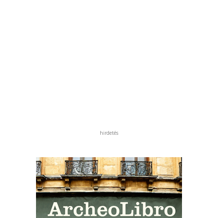
hirdetés