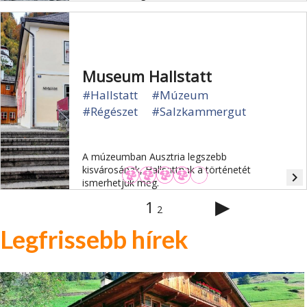
Museum Hallstatt
#Hallstatt
#Múzeum
#Régészet
#Salzkammergut
A múzeumban Ausztria legszebb
kisvárosának, Hallsattnak a történetét
navigate_next
ismerhetjük meg.
▶
1
2
Legfrissebb hírek