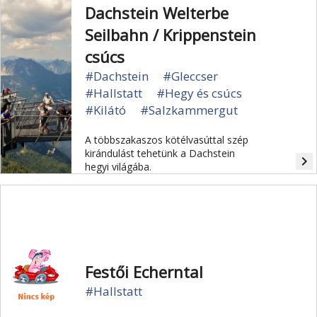
Dachstein Welterbe
Seilbahn / Krippenstein
csúcs
#Dachstein
#Gleccser
#Hallstatt
#Hegy és csúcs
#Kilátó
#Salzkammergut
A többszakaszos kötélvasúttal szép
kirándulást tehetünk a Dachstein
navigate_next
hegyi világába.
Festői Echerntal
#Hallstatt