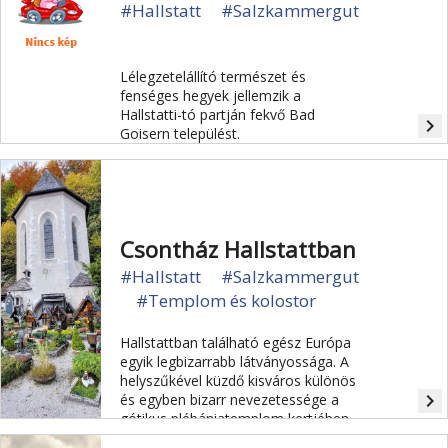
#Hallstatt
#Salzkammergut
Lélegzetelállító természet és
fenséges hegyek jellemzik a
Hallstatti-tó partján fekvő Bad
navigate_next
Goisern települést.
Csontház Hallstattban
#Hallstatt
#Salzkammergut
#Templom és kolostor
Hallstattban található egész Európa
egyik legbizarrabb látványossága. A
helyszűkével küzdő kisváros különös
navigate_next
és egyben bizarr nevezetessége a
gótikus plébániatemplom kertjében
található teraszos temető.