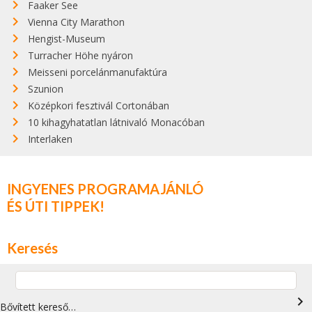
Faaker See
Vienna City Marathon
Hengist-Museum
Turracher Höhe nyáron
Meisseni porcelánmanufaktúra
Szunion
Középkori fesztivál Cortonában
10 kihagyhatatlan látnivaló Monacóban
Interlaken
INGYENES PROGRAMAJÁNLÓ
ÉS ÚTI TIPPEK!
Keresés
navigate_next
Bővített kereső…