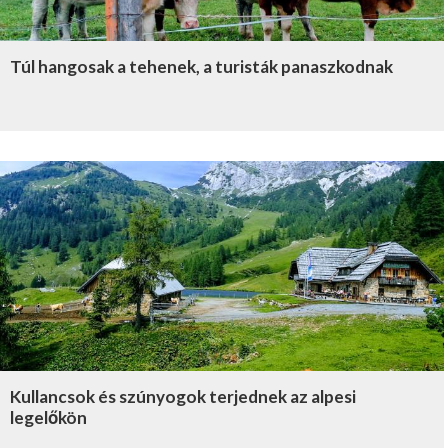
Túl hangosak a tehenek, a turisták panaszkodnak
Kullancsok és szúnyogok terjednek az alpesi
legelőkön