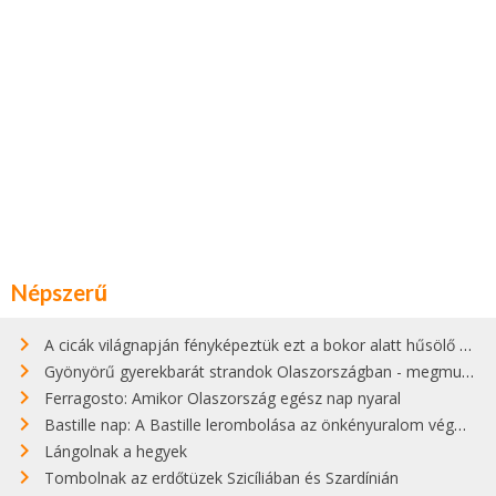
Népszerű
A cicák világnapján fényképeztük ezt a bokor alatt hűsölő cicát Kisorosziban
Gyönyörű gyerekbarát strandok Olaszországban - megmutatjuk a 15 legjobbat
Ferragosto: Amikor Olaszország egész nap nyaral
Bastille nap: A Bastille lerombolása az önkényuralom végét jelentette
Lángolnak a hegyek
Tombolnak az erdőtüzek Szicíliában és Szardínián