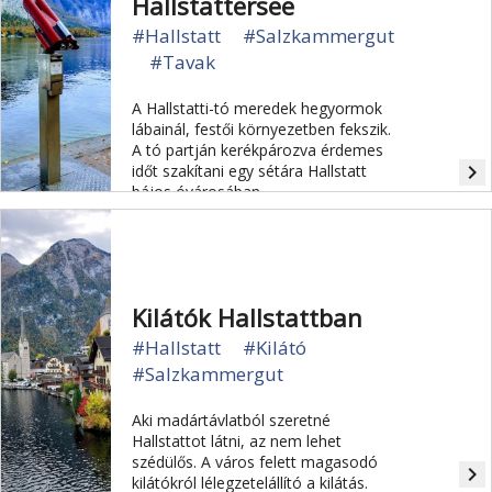
Hallstättersee
#Hallstatt
#Salzkammergut
#Tavak
A Hallstatti-tó meredek hegyormok
lábainál, festői környezetben fekszik.
A tó partján kerékpározva érdemes
navigate_next
időt szakítani egy sétára Hallstatt
bájos óvárosában.
Kilátók Hallstattban
#Hallstatt
#Kilátó
#Salzkammergut
Aki madártávlatból szeretné
Hallstattot látni, az nem lehet
szédülős. A város felett magasodó
navigate_next
kilátókról lélegzetelállító a kilátás.