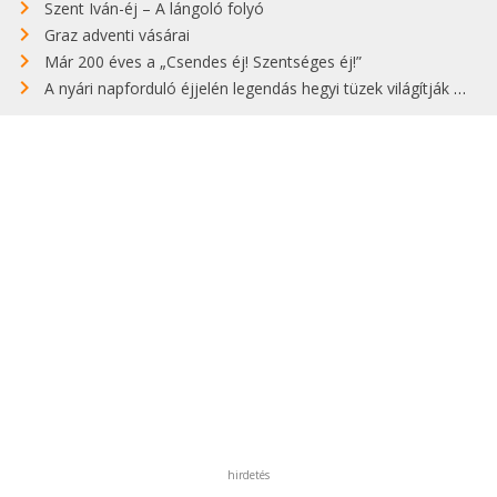
Szent Iván-éj – A lángoló folyó
Graz adventi vásárai
Már 200 éves a „Csendes éj! Szentséges éj!”
A nyári napforduló éjjelén legendás hegyi tüzek világítják meg Zugspitzét
hirdetés