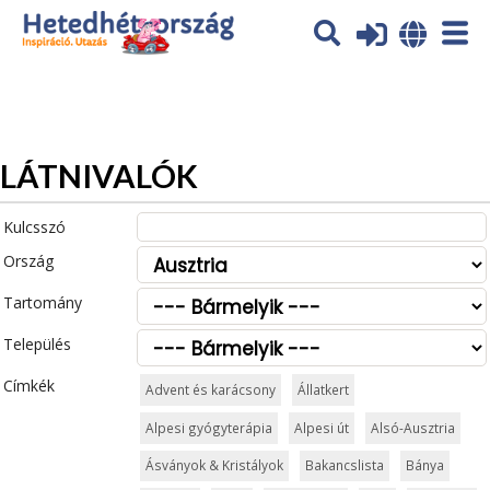
Az oldal sütiket (cookies) használ. További tájékoztatás itt:
Adatvédelmi tájékoztató
Ok
LÁTNIVALÓK
Kulcsszó
Ország
Tartomány
Település
Címkék
Advent és karácsony
Állatkert
Alpesi gyógyterápia
Alpesi út
Alsó-Ausztria
Ásványok & Kristályok
Bakancslista
Bánya