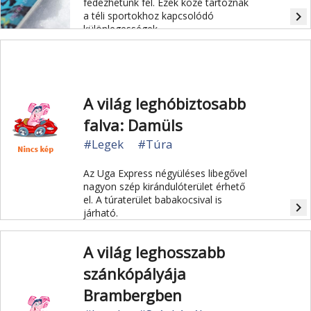
fedezhetünk fel. Ezek közé tartoznak
navigate_next
a téli sportokhoz kapcsolódó
különlegességek.
A világ leghóbiztosabb
falva: Damüls
#Legek
#Túra
Az Uga Express négyüléses libegővel
nagyon szép kirándulóterület érhető
el. A túraterület babakocsival is
navigate_next
járható.
A világ leghosszabb
szánkópályája
Brambergben