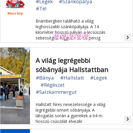
#Legek
#Szánkópálya
#Tél
Brambergben található a világ
leghosszabb szánkópályája. A 14
kilométer hosszú pályán a lecsúszás
navigate_next
sebességtől függően 30-50 percig
tart.
A világ legrégebbi
sóbányája Hallstattban
#Bánya
#Hallstatt
#Legek
#Régészet
#Salzkammergut
Hallstatt híres nevezetessége a világ
legrégebbi ismert sóbányája. A
látogatás során a gyerekek a 64 m
navigate_next
hosszú csúszdát élvezik!