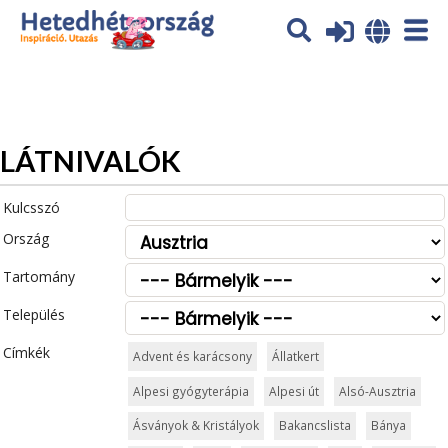
Az oldal sütiket (cookies) használ. További tájékoztatás itt:
Adatvédelmi tájékoztató
Ok
LÁTNIVALÓK
Kulcsszó
Ország
Tartomány
Település
Címkék
Advent és karácsony
Állatkert
Alpesi gyógyterápia
Alpesi út
Alsó-Ausztria
Ásványok & Kristályok
Bakancslista
Bánya