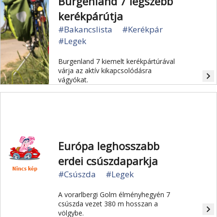
Burgenland 7 legszebb
kerékpárútja
#Bakancslista
#Kerékpár
#Legek
Burgenland 7 kiemelt kerékpártúrával
várja az aktív kikapcsolódásra
navigate_next
vágyókat.
Európa leghosszabb
erdei csúszdaparkja
#Csúszda
#Legek
A vorarlbergi Golm élményhegyén 7
csúszda vezet 380 m hosszan a
navigate_next
völgybe.