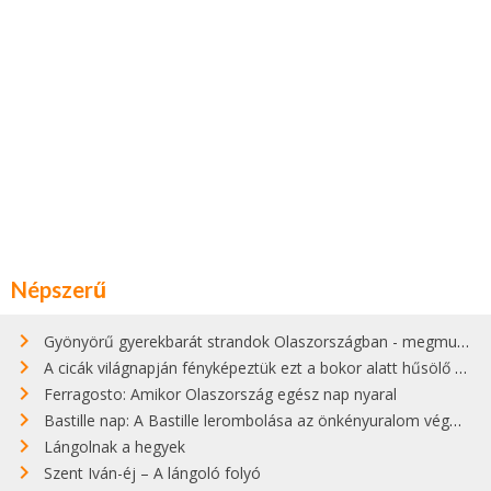
Népszerű
Gyönyörű gyerekbarát strandok Olaszországban - megmutatjuk a 15 legjobbat
A cicák világnapján fényképeztük ezt a bokor alatt hűsölő cicát Kisorosziban
Ferragosto: Amikor Olaszország egész nap nyaral
Bastille nap: A Bastille lerombolása az önkényuralom végét jelentette
Lángolnak a hegyek
Szent Iván-éj – A lángoló folyó