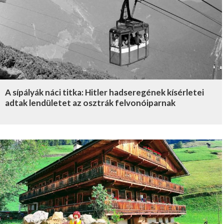
A sípályák náci titka: Hitler hadseregének kísérletei
adtak lendületet az osztrák felvonóiparnak