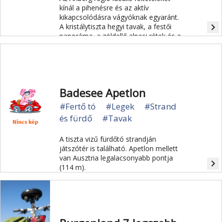
kínál a pihenésre és az aktív
kikapcsolódásra vágyóknak egyaránt.
navigate_next
A kristálytiszta hegyi tavak, a festői
panoráma, a zöldellő alpesi rétek és a
sziklás hegyhátak nagyszerű kulisszát
teremtenek a nyaraláshoz.
Badesee Apetlon
#Fertő tó
#Legek
#Strand
és fürdő
#Tavak
A tiszta vizű fürdőtó strandján
játszótér is található. Apetlon mellett
van Ausztria legalacsonyabb pontja
navigate_next
(114 m).