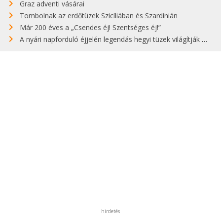
Graz adventi vásárai
Tombolnak az erdőtüzek Szicíliában és Szardínián
Már 200 éves a „Csendes éj! Szentséges éj!”
A nyári napforduló éjjelén legendás hegyi tüzek világítják meg Zugspitzét
hirdetés