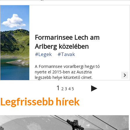
Formarinsee Lech am
Arlberg közelében
#Legek
#Tavak
A Formarinsee vorarlbergi hegyi tó
nyerte el 2015-ben az Ausztria
navigate_next
legszebb helye kitüntető címet.
▶
1
2
3
4
5
Legfrissebb hírek