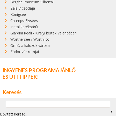
Bergbaumuseum Silbertal
Zala 7 csodája
Königsee
Champs-Elysées
Inntal kerékpárút
Giardini Reali - Királyi kertek Velencében
Wörthersee / Wörthi-tó
Omiš, a kalózok városa
Zádor-vár romjai
INGYENES PROGRAMAJÁNLÓ
ÉS ÚTI TIPPEK!
Keresés
navigate_next
Bővített kereső…