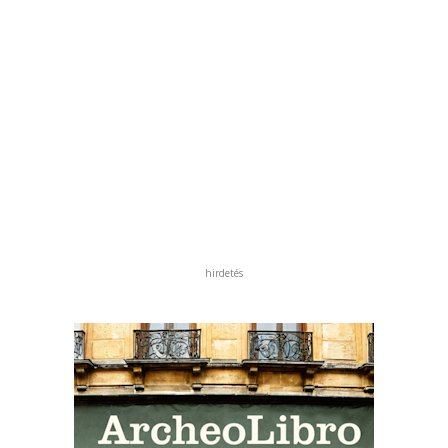
hirdetés