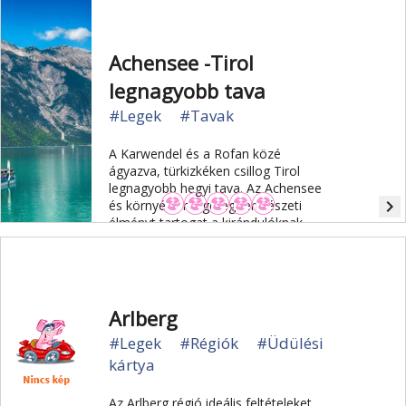
Achensee -Tirol
legnagyobb tava
#Legek
#Tavak
A Karwendel és a Rofan közé
ágyazva, türkizkéken csillog Tirol
legnagyobb hegyi tava. Az Achensee
navigate_next
és környéke rengeteg természeti
élményt tartogat a kirándulóknak.
Arlberg
#Legek
#Régiók
#Üdülési
kártya
Az Arlberg régió ideális feltételeket