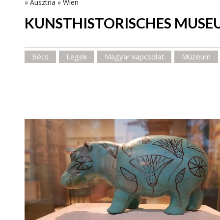
»
Ausztria
»
Wien
KUNSTHISTORISCHES MUSE
Bécs
Legek
Magyar kapcsolat
Múzeum