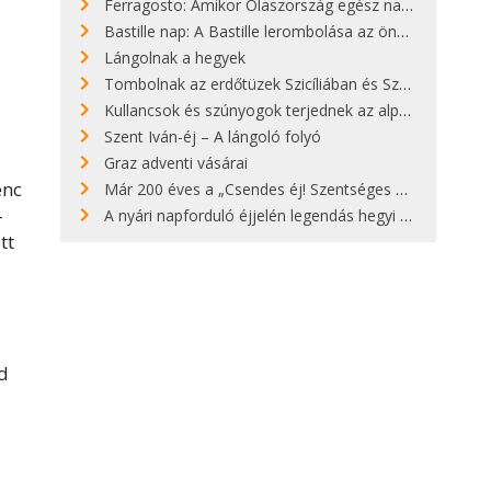
Ferragosto: Amikor Olaszország egész nap nyaral
Bastille nap: A Bastille lerombolása az önkényuralom végét jelentette
Lángolnak a hegyek
Tombolnak az erdőtüzek Szicíliában és Szardínián
Kullancsok és szúnyogok terjednek az alpesi legelőkön
Szent Iván-éj – A lángoló folyó
Graz adventi vásárai
enc
Már 200 éves a „Csendes éj! Szentséges éj!”
-
A nyári napforduló éjjelén legendás hegyi tüzek világítják meg Zugspitzét
tt
nd