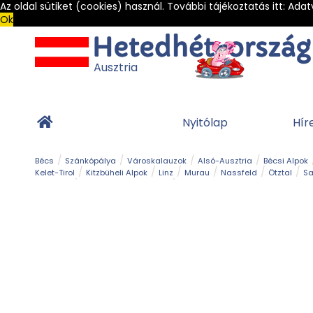
Az oldal sütiket (cookies) használ. További tájékoztatás itt:
Adat
Ok
Ausztria
Nyitólap
Hír
Bécs
Szánkópálya
Városkalauzok
Alsó-Ausztria
Bécsi Alpok
Kelet-Tirol
Kitzbüheli Alpok
Linz
Murau
Nassfeld
Ötztal
Sa
Alpesi út
Ásványok & Kristályok
Barlang
Bob
Csúszda
Esemény
Gleccser
Gyerek t
Múzeum
Óriásroller és mountaincart
Osztrák ételek
Park és kert
Túra
Vár és kastély
Világörökség
Vízesés
Zöldturista