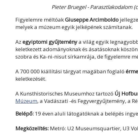
Pieter Bruegel - Parasztlakodalom
Figyelemre méltóak
Giuseppe Arcimboldo
jellegz
melyek a múzeum egyik jelképének számítanak.
Az
egyiptomi gyűjtemény
a világ egyik legnagyobb 
keletkezett adományoknak és ásatásoknak köszönhe
szobra és Ka-ni-nisut sírkamrája, de figyelemre m
A 700 000 kiállítási tárgyat magában foglaló
érme
keletkezését.
A Kunsthistorisches Museumhoz tartozó
Új Hofbu
Múzeum
, a Vadászati -és Fegyvergyűjtemény, a R
Belépő:
19 éven aluli látogatóknak a belépés ingy
Megközelítés:
Metró: U2 Museumsquartier, U3 Volkst