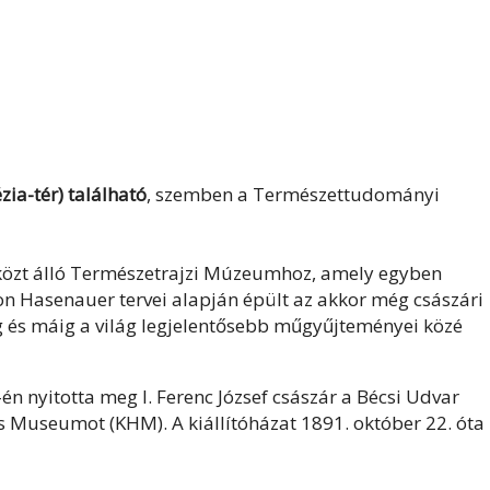
ia-tér) található
, szemben a Természettudományi
özt álló Természetrajzi Múzeumhoz, amely egyben
von Hasenauer tervei alapján épült az akkor még császári
g és máig a világ legjelentősebb műgyűjteményei közé
n nyitotta meg I. Ferenc József császár a Bécsi Udvar
 Museumot (KHM). A kiállítóházat 1891. október 22. óta