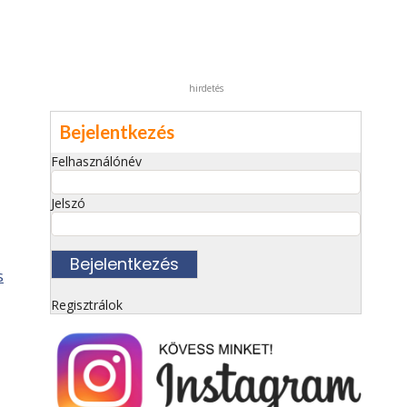
hirdetés
Bejelentkezés
Felhasználónév
Jelszó
i
s
Regisztrálok