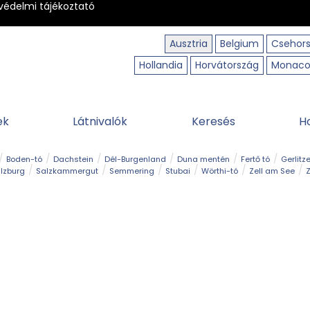
védelmi tájékoztató
Ausztria
Belgium
Csehor
Hollandia
Horvátország
Monac
ek
Látnivalók
Keresés
H
Boden-tó
Dachstein
Dél-Burgenland
Duna mentén
Fertő tó
Gerlitz
lzburg
Salzkammergut
Semmering
Stubai
Wörthi-tó
Zell am See
Z
úraút
Határélmény
Hegy és csúcs
Hegyi gyerekvilág
Húsvét
Kaland
Régiók
Sisi nyomában
Strand és fürdő
Szabadidőpark
Szurdok
T