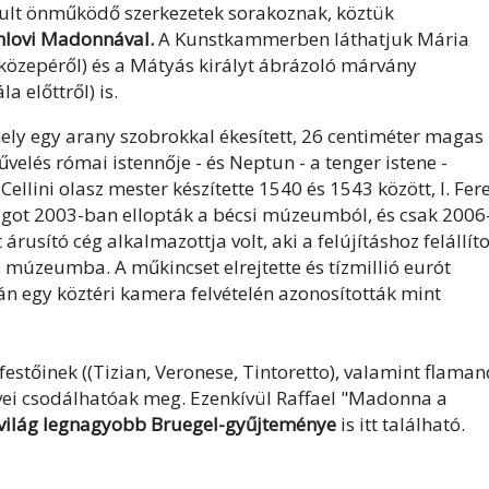
yolult önműködő szerkezetek sorakoznak, köztük
lovi Madonnával.
A Kunstkammerben láthatjuk Mária
 közepéről) és a Mátyás királyt ábrázoló márvány
 előttről) is.
ely egy arany szobrokkal ékesített, 26 centiméter magas
űvelés római istennője - és Neptun - a tenger istene -
ellini olasz mester készítette 1540 és 1543 között, I. Fer
ságot 2003-ban ellopták a bécsi múzeumból, és csak 2006
rusító cég alkalmazottja volt, aki a felújításhoz felállíto
 múzeumba. A műkincset elrejtette és tízmillió eurót
án egy köztéri kamera felvételén azonosították mint
estőinek ((Tizian, Veronese, Tintoretto), valamint flama
vei csodálhatóak meg. Ezenkívül Raffael "Madonna a
világ legnagyobb Bruegel-gyűjteménye
is itt található.