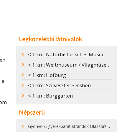
Legközelebbi látnivalók
< 1 km: Naturhistorisches Museum / Természettudományi Múzeum
gén
< 1 km: Weltmuseum / Világmúzeum
< 1 km: Hofburg
 a
< 1 km: Szilveszter Bécsben
< 1 km: Burggarten
rom
Népszerű
Gyönyörű gyerekbarát strandok Olaszországban - megmutatjuk a 15 legjobbat