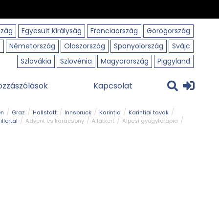
szág
Egyesült Királyság
Franciaország
Görögország
o
Németország
Olaszország
Spanyolország
Svájc
Szlovákia
Szlovénia
Magyarország
Piggyland
ozzászólások
Kapcsolat
en
Graz
Hallstatt
Innsbruck
Karintia
Karintiai tavak
illertal
Advent és karácsony
Állatkert
Alpesi gyógyterápia
park
Kerékpár
Kilátó
Korcsolyapálya
Magyar kapcsolat
avak
Tél
Téli túrázás
Templom és kolostor
Természeti park