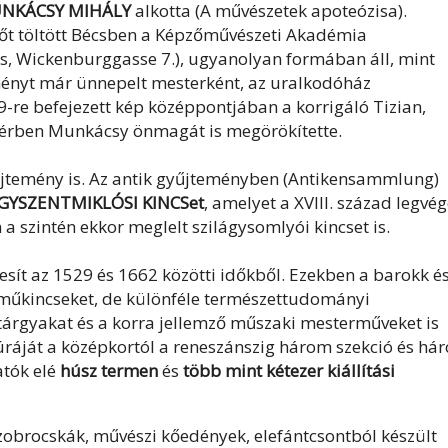
NKÁCSY MIHÁLY
alkotta (A művészetek apoteózisa).
dőt töltött Bécsben a Képzőművészeti Akadémia
cs, Wickenburggasse 7.), ugyanolyan formában áll, mint
tményt már ünnepelt mesterként, az uralkodóház
-re befejezett kép középpontjában a korrigáló Tizian,
ttérben Munkácsy önmagát is megörökítette.
gyűjtemény is. Az antik gyűjteményben (Antikensammlung)
GYSZENTMIKLÓSI KINCSet
, amelyet a XVIII. század legvé
 szintén ekkor meglelt szilágysomlyói kincset is.
ít az 1529 és 1662 közötti időkből. Ezekben a barokk és
műkincseket, de különféle természettudományi
ő tárgyakat és a korra jellemző műszaki mesterműveket is
ráját a középkortól a reneszánszig három szekció és há
tók elé
húsz termen
és
több mint kétezer kiállítási
zobrocskák, művészi kőedények, elefántcsontból készült