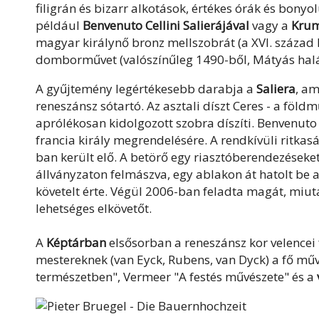
filigrán és bizarr alkotások, értékes órák és bon
például
Benvenuto Cellini Salierájával
vagy a
Krum
magyar királynő bronz mellszobrát (a XVI. század
domborművet (valószínűleg 1490-ből, Mátyás halála
A gyűjtemény legértékesebb darabja a
Saliera
, am
reneszánsz sótartó. Az asztali díszt Ceres - a földm
aprólékosan kidolgozott szobra díszíti. Benvenuto C
francia király megrendelésére. A rendkívüli ritka
ban került elő. A betörő egy riasztóberendezéseket á
állványzaton felmászva, egy ablakon át hatolt be a
követelt érte. Végül 2006-ban feladta magát, miut
lehetséges elkövetőt.
A
Képtárban
elsősorban a reneszánsz kor velencei f
mestereknek (van Eyck, Rubens, van Dyck) a fő mű
természetben", Vermeer "A festés művészete" és a