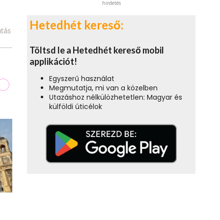
hirdetés
Hetedhét kereső:
tás
Töltsd le a Hetedhét kereső mobil
applikációt!
Egyszerű használat
Megmutatja, mi van a közelben
Utazáshoz nélkülözhetetlen: Magyar és
külföldi úticélok