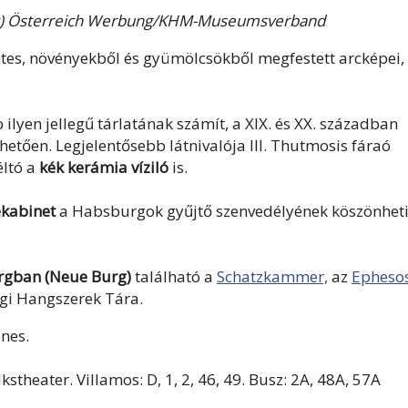
 (c) Österreich Werbung/KHM-Museumsverband
etes, növényekből és gyümölcsökből megfestett arcképei,
ilyen jellegű tárlatának számít, a XIX. és XX. században
tően. Legjelentősebb látnivalója III. Thutmosis fáraó
éltó a
kék kerámia víziló
is.
kabinet
a Habsburgok gyűjtő szenvedélyének köszönhet
rgban (Neue Burg)
található a
Schatzkammer,
az
Epheso
égi Hangszerek Tára.
enes.
heater. Villamos: D, 1, 2, 46, 49. Busz: 2A, 48A, 57A