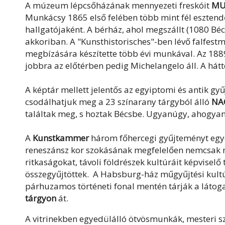
A múzeum lépcsőházának mennyezeti freskóit
MU
Munkácsy 1865 első felében több mint fél eszten
hallgatójaként. A bérház, ahol megszállt (1080 Bé
akkoriban. A "Kunsthistorisches"-ben lévő falfes
megbízására készítette több évi munkával. Az 1889
jobbra az előtérben pedig Michelangelo áll. A há
A képtár mellett jelentős az egyiptomi és antik 
csodálhatjuk meg a 23 színarany tárgyból álló
NA
találtak meg, s hoztak Bécsbe. Ugyanúgy, ahogyan a
A
Kunstkammer
három főhercegi gyűjteményt egyes
reneszánsz kor szokásának megfelelően nemcsak 
ritkaságokat, távoli földrészek kultúráit képvisel
összegyűjtöttek. A Habsburg-ház műgyűjtési kultú
párhuzamos történeti fonal mentén tárják a látoga
tárgyon
át.
A vitrinekben egyedülálló ötvösmunkák, mesteri s