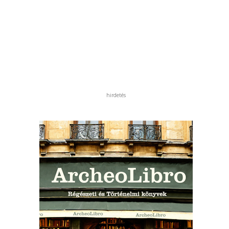
hirdetés