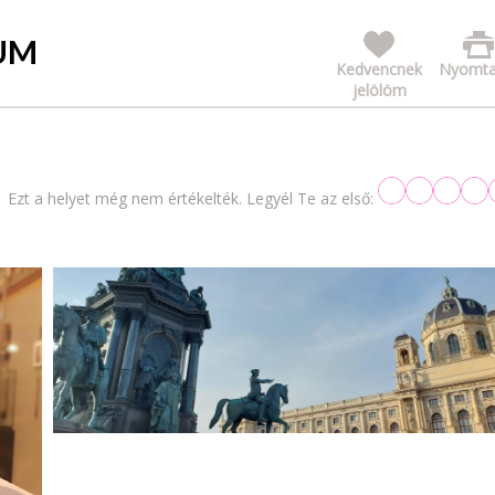
UM
Kedvencnek
Nyomta
jelölöm
Ezt a helyet még nem értékelték. Legyél Te az első: