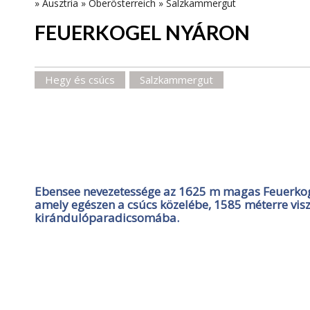
»
Ausztria
»
Oberösterreich
»
Salzkammergut
FEUERKOGEL NYÁRON
Hegy és csúcs
Salzkammergut
Ebensee nevezetessége az 1625 m magas Feuerkog
amely egészen a csúcs közelébe, 1585 méterre vis
kirándulóparadicsomába.