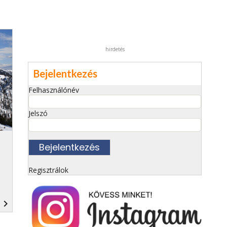
hirdetés
Bejelentkezés
Felhasználónév
Jelszó
Regisztrálok
navigate_next