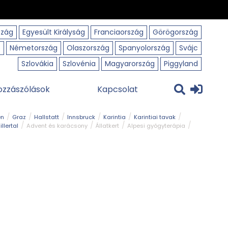
szág
Egyesült Királyság
Franciaország
Görögország
o
Németország
Olaszország
Spanyolország
Svájc
Szlovákia
Szlovénia
Magyarország
Piggyland
ozzászólások
Kapcsolat
en
Graz
Hallstatt
Innsbruck
Karintia
Karintiai tavak
illertal
Advent és karácsony
Állatkert
Alpesi gyógyterápia
park
Kerékpár
Kilátó
Korcsolyapálya
Magyar kapcsolat
avak
Tél
Téli túrázás
Templom és kolostor
Természeti park