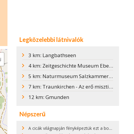
Legközelebbi látnivalók
3 km: Langbathseen
4 km: Zeitgeschichte Museum Ebensee
5 km: Naturmuseum Salzkammergut
7 km: Traunkirchen - Az erő misztikus szigete
12 km: Gmunden
Népszerű
A cicák világnapján fényképeztük ezt a bokor alatt hűsölő cicát Kisorosziban