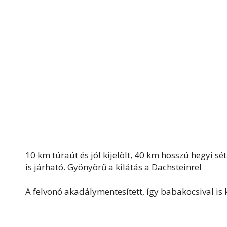
10 km túraút és jól kijelölt, 40 km hosszú hegyi s
is járható. Gyönyörű a kilátás a Dachsteinre!
A felvonó akadálymentesített, így babakocsival is