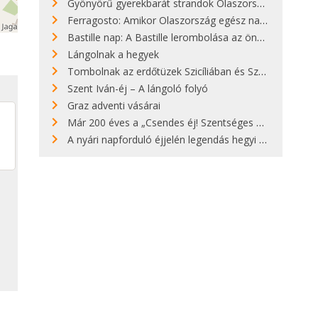
Gyönyörű gyerekbarát strandok Olaszországban - megmutatjuk a 15 legjobbat
Ferragosto: Amikor Olaszország egész nap nyaral
Bastille nap: A Bastille lerombolása az önkényuralom végét jelentette
Lángolnak a hegyek
Tombolnak az erdőtüzek Szicíliában és Szardínián
Szent Iván-éj – A lángoló folyó
Graz adventi vásárai
Már 200 éves a „Csendes éj! Szentséges éj!”
A nyári napforduló éjjelén legendás hegyi tüzek világítják meg Zugspitzét