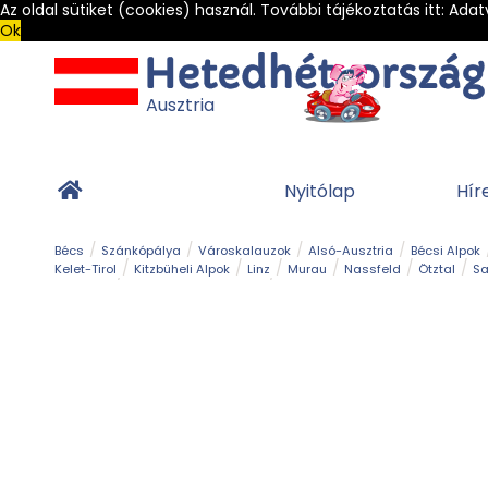
Az oldal sütiket (cookies) használ. További tájékoztatás itt:
Adat
Ok
Ausztria
Nyitólap
Hír
Bécs
Szánkópálya
Városkalauzok
Alsó-Ausztria
Bécsi Alpok
Kelet-Tirol
Kitzbüheli Alpok
Linz
Murau
Nassfeld
Ötztal
Sa
Alpesi út
Ásványok & Kristályok
Barlang
Bob
Csúszda
Esemény
Gleccser
Gyerek t
Múzeum
Óriásroller és mountaincart
Osztrák ételek
Park és kert
Túra
Vár és kastély
Világörökség
Vízesés
Zöldturista