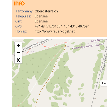
Tartomány:
Oberösterreich
Település:
Ebensee
Cím:
Ebensee
GPS:
47° 48′ 51.70165″, 13° 43′ 3.40759″
Honlap:
http://www.feuerkogel.net
+
−
Feu