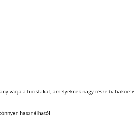
étány várja a turistákat, amelyeknek nagy része babakocsi
 könnyen használható!