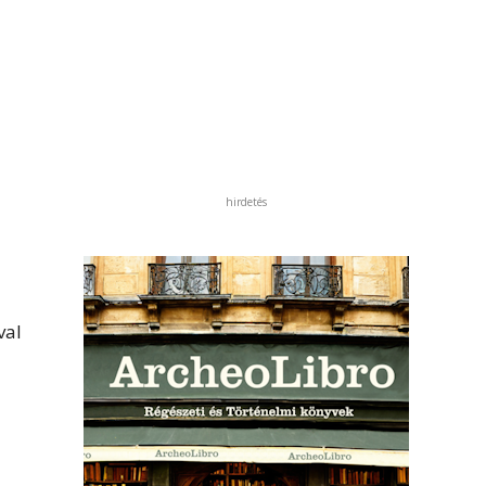
hirdetés
val