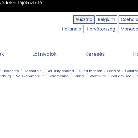
védelmi tájékoztató
Ausztria
Belgium
Csehor
Hollandia
Horvátország
Monac
ek
Látnivalók
Keresés
H
Boden-tó
Dachstein
Dél-Burgenland
Duna mentén
Fertő tó
Gerlitz
lzburg
Salzkammergut
Semmering
Stubai
Wörthi-tó
Zell am See
Z
úraút
Határélmény
Hegy és csúcs
Hegyi gyerekvilág
Húsvét
Kaland
Régiók
Sisi nyomában
Strand és fürdő
Szabadidőpark
Szurdok
T