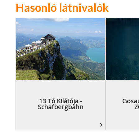
Hasonló látnivalók
13 Tó Kilátója -
Gosa
Schafbergbahn
Z
navigate_next