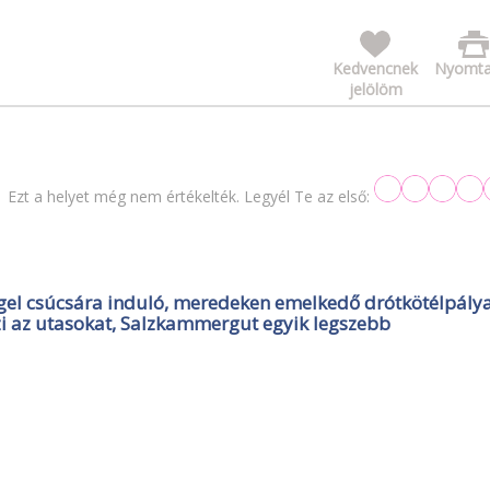
Kedvencnek
Nyomta
jelölöm
Ezt a helyet még nem értékelték. Legyél Te az első:
el csúcsára induló, meredeken emelkedő drótkötélpálya
zi az utasokat, Salzkammergut egyik legszebb