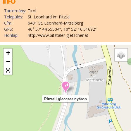
Tartomány:
Tirol
Település:
St. Leonhard im Pitztal
Cím:
6481 St. Leonhard-Mittelberg
GPS:
46° 57′ 44.55504″, 10° 52′ 16.51692″
Honlap:
http://www.pitztaler-gletscher.at
+
−
Pitztali gleccser nyáron