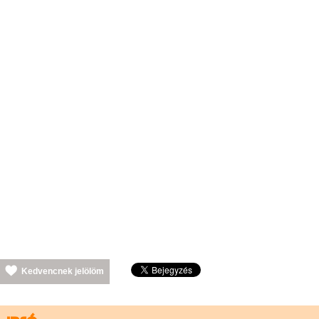
Kedvencnek jelölöm