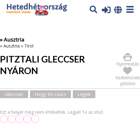
Az oldal sütiket (cookies) használ. További tájékoztatás itt:
Adatvédelmi tájékoztató
Ok
» Ausztria
»
Ausztria
»
Tirol
PITZTALI GLECCSER
Nyomtatás
NYÁRON
Kedvencnek
jelölöm
Gleccser
Hegy és csúcs
Legek
Ezt a helyet még nem értékelték. Legyél Te az első: