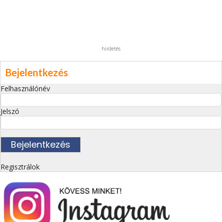
hirdetés
Bejelentkezés
Felhasználónév
Jelszó
Regisztrálok