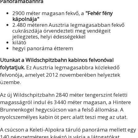
Panoramabahnra
2900 méter magasan fekvő, a
"Fehér fény
kápolnája"
2.480 méteren Ausztria legmagasabban fekvő
cukrászdája örvendezteti meg vendégeit
jellegzetes, helyi édességekkel
kilátó
hegyi panoráma étterem
Utunkat a Wildschpitzbahn kabinos felvonóval
folytatjuk.
Ez Ausztria legmagasabbra közlekedő
felvonója, amelyet 2012 novemberében helyeztek
üzembe.
Az új Wildschpitzbahn 2840 méter tengerszint feletti
magasságról indul és 3440 méter magasan, a Hintere
Brunnenkogel hegycsúcson van a felső állomása. A
nyolcszemélyes kabin öt perc alatt teszi meg az utat.
A csúcson a Keleti-Alpokra táruló panoráma mellett egy
140 négyzetméteres kávézó is várja a látogatókat.