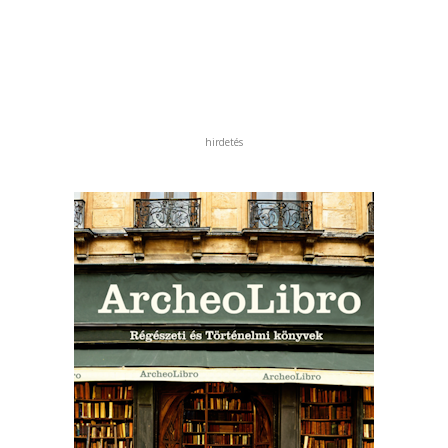
hirdetés