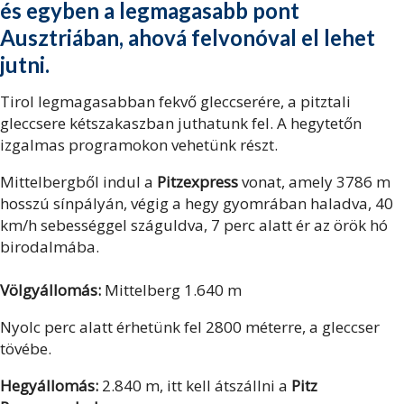
és egyben a legmagasabb pont
Ausztriában, ahová felvonóval el lehet
jutni.
Tirol legmagasabban fekvő gleccserére, a pitztali
gleccsere kétszakaszban juthatunk fel. A hegytetőn
izgalmas programokon vehetünk részt.
Mittelbergből indul a
Pitzexpress
vonat, amely 3786 m
hosszú sínpályán, végig a hegy gyomrában haladva, 40
km/h sebességgel száguldva, 7 perc alatt ér az örök hó
birodalmába.
Völgyállomás:
Mittelberg 1.640 m
Nyolc perc alatt érhetünk fel 2800 méterre, a gleccser
tövébe.
Hegyállomás:
2.840 m, itt kell átszállni a
Pitz