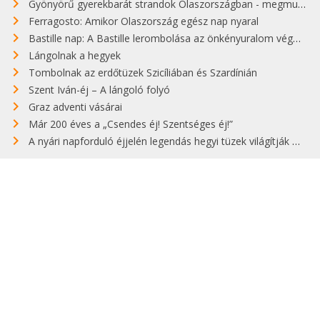
Gyönyörű gyerekbarát strandok Olaszországban - megmutatjuk a 15 legjobbat
Ferragosto: Amikor Olaszország egész nap nyaral
Bastille nap: A Bastille lerombolása az önkényuralom végét jelentette
Lángolnak a hegyek
Tombolnak az erdőtüzek Szicíliában és Szardínián
Szent Iván-éj – A lángoló folyó
Graz adventi vásárai
Már 200 éves a „Csendes éj! Szentséges éj!”
A nyári napforduló éjjelén legendás hegyi tüzek világítják meg Zugspitzét