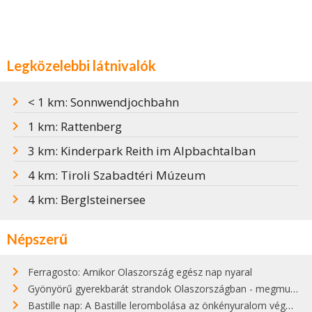
Legközelebbi látnivalók
< 1 km: Sonnwendjochbahn
1 km: Rattenberg
3 km: Kinderpark Reith im Alpbachtalban
4 km: Tiroli Szabadtéri Múzeum
4 km: Berglsteinersee
Népszerű
Ferragosto: Amikor Olaszország egész nap nyaral
Gyönyörű gyerekbarát strandok Olaszországban - megmutatjuk a 15 legjobbat
Bastille nap: A Bastille lerombolása az önkényuralom végét jelentette