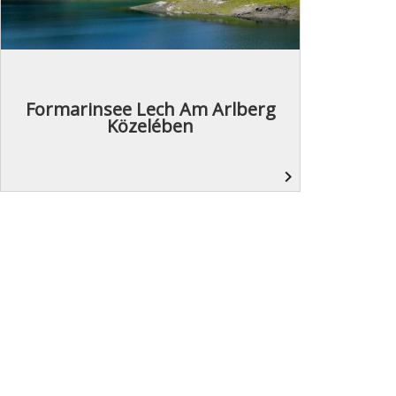
Formarinsee Lech Am Arlberg
Közelében
navigate_next