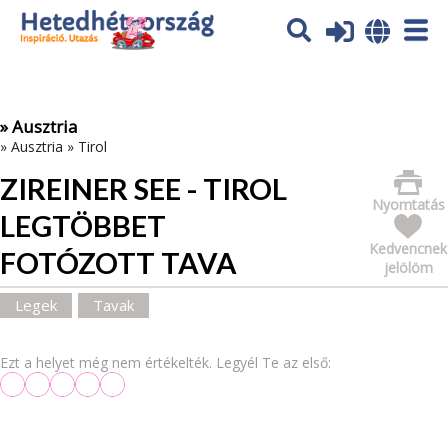
Az oldal sütiket (cookies) használ. További tájékoztatás itt:
Adatvédelmi tájékoztató
Ok
» Ausztria
»
Ausztria
»
Tirol
ZIREINER SEE - TIROL
Nyomtatás
LEGTÖBBET
Kedvencnek
FOTÓZOTT TAVA
jelölöm
Legek
Tavak
Ezt a helyet még nem értékelték. Legyél Te az első: