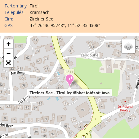
Tartomány:
Tirol
Település:
Kramsach
Cím:
Zireiner See
GPS:
47° 26′ 36.95748″, 11° 52′ 33.4308″
+
−
Zireiner See - Tirol legtöbbet fotózott tava