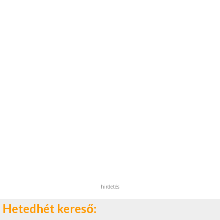
hirdetés
Hetedhét kereső: