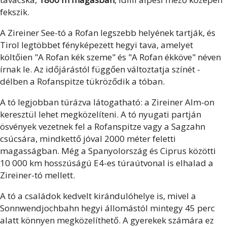
fekszik.
A Zireiner See-tó a Rofan legszebb helyének tartják, és
Tirol legtöbbet fényképezett hegyi tava, amelyet
költőien "A Rofan kék szeme" és "A Rofan ékköve" néven
írnak le. Az időjárástól függően változtatja színét -
délben a Rofanspitze tükröződik a tóban.
A tó legjobban túrázva látogatható: a Zireiner Alm-on
keresztül lehet megközelíteni. A tó nyugati partján
ösvények vezetnek fel a Rofanspitze vagy a Sagzahn
csúcsára, mindkettő jóval 2000 méter feletti
magasságban. Még a Spanyolország és Ciprus közötti
10 000 km hosszúságú E4-es túraútvonal is elhalad a
Zireiner-tó mellett.
A tó a családok kedvelt kirándulóhelye is, mivel a
Sonnwendjochbahn hegyi állomástól mintegy 45 perc
alatt könnyen megközelíthető. A gyerekek számára ez