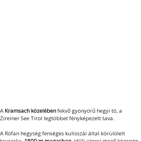
A
Kramsach közelében
fekvő gyönyörű hegyi tó, a
Zireiner See Tirol legtöbbet fényképezett tava.
A Rofan hegység fenséges kulisszái által körülölelt
tavacska,
1800 m magasban
, idilli alpesi mező közepén