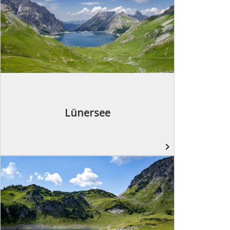
Lünersee
navigate_next