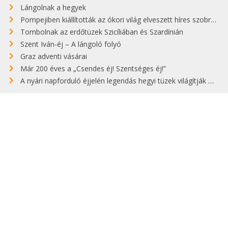
Lángolnak a hegyek
Pompejiben kiállították az ókori világ elveszett híres szobrának másolatát
Tombolnak az erdőtüzek Szicíliában és Szardínián
Szent Iván-éj – A lángoló folyó
Graz adventi vásárai
Már 200 éves a „Csendes éj! Szentséges éj!”
A nyári napforduló éjjelén legendás hegyi tüzek világítják meg Zugspitzét