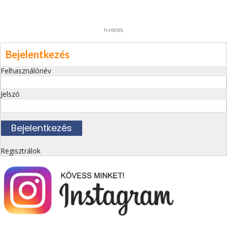
hirdetés
Bejelentkezés
Felhasználónév
Jelszó
Regisztrálok