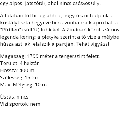
egy alpesi játszótér, ahol nincs esésveszély.
Általában túl hideg ahhoz, hogy úszni tudjunk, a
kristálytiszta hegyi vízben azonban sok apró hal, a
"Pfrillen" (süllők) lubickol. A Zirein-tó körül számos
legenda kering: a pletyka szerint a tó vize a mélybe
húzza azt, aki elalszik a partján. Tehát vigyázz!
Magasság: 1799 méter a tengerszint felett.
Terület: 4 hektár
Hossza: 400 m
Szélesség: 150 m
Max. Mélység: 10 m
Úszás: nincs
Vízi sportok: nem