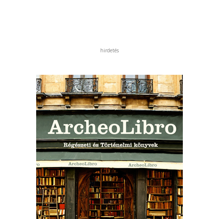
hirdetés