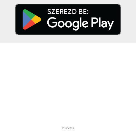
hirdetés