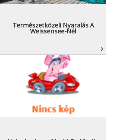
Természetközeli Nyaralás A
Weissensee-Nél
navigate_next