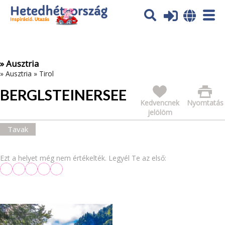
Az oldal sütiket (cookies) használ. További tájékoztatás itt:
Adatvédelmi tájékoztató
Ok
» Ausztria
»
Ausztria
»
Tirol
BERGLSTEINERSEE
Kedvencnek
Nyomtatás
jelölöm
Tavak
Ezt a helyet még nem értékelték. Legyél Te az első: