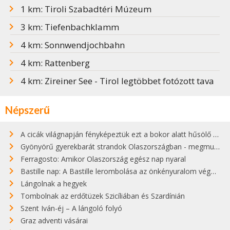
1 km: Tiroli Szabadtéri Múzeum
3 km: Tiefenbachklamm
4 km: Sonnwendjochbahn
4 km: Rattenberg
4 km: Zireiner See - Tirol legtöbbet fotózott tava
Népszerű
A cicák világnapján fényképeztük ezt a bokor alatt hűsölő cicát Kisorosziban
Gyönyörű gyerekbarát strandok Olaszországban - megmutatjuk a 15 legjobbat
Ferragosto: Amikor Olaszország egész nap nyaral
Bastille nap: A Bastille lerombolása az önkényuralom végét jelentette
Lángolnak a hegyek
Tombolnak az erdőtüzek Szicíliában és Szardínián
Szent Iván-éj – A lángoló folyó
Graz adventi vásárai