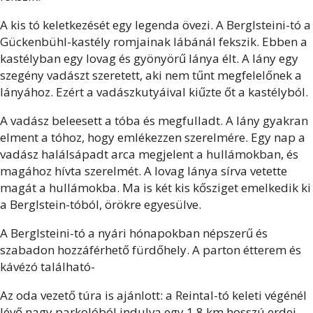
A kis tó keletkezését egy legenda övezi. A Berglsteini-tó a
Gückenbühl-kastély romjainak lábánál fekszik. Ebben a
kastélyban egy lovag és gyönyörű lánya élt. A lány egy
szegény vadászt szeretett, aki nem tűnt megfelelőnek a
lányához. Ezért a vadászkutyáival kiűzte őt a kastélyból.
A vadász beleesett a tóba és megfulladt. A lány gyakran
elment a tóhoz, hogy emlékezzen szerelmére. Egy nap a
vadász halálsápadt arca megjelent a hullámokban, és
magához hívta szerelmét. A lovag lánya sírva vetette
magát a hullámokba. Ma is két kis kősziget emelkedik ki
a Berglstein-tóból, örökre egyesülve.
A Berglsteini-tó a nyári hónapokban népszerű és
szabadon hozzáférhető fürdőhely. A parton étterem és
kávézó található-
Az oda vezető túra is ajánlott: a Reintal-tó keleti végénél
lévő nagy parkolóból indulva egy 1,8 km hosszú erdei