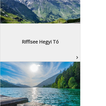
Rifflsee Hegyi Tó
navigate_next