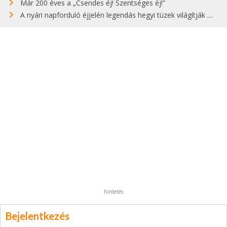
Már 200 éves a „Csendes éj! Szentséges éj!”
A nyári napforduló éjjelén legendás hegyi tüzek világítják meg Zugspitzét
hirdetés
Bejelentkezés