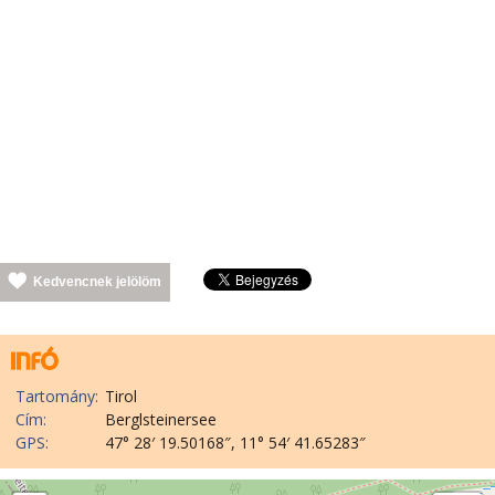
Kedvencnek jelölöm
Tartomány:
Tirol
Cím:
Berglsteinersee
GPS:
47° 28′ 19.50168″, 11° 54′ 41.65283″