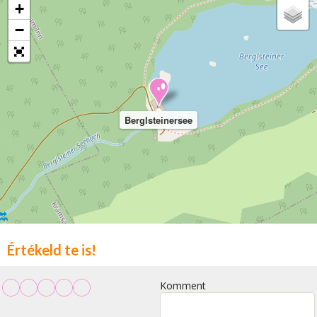
+
−
Berglsteinersee
Értékeld te is!
Komment