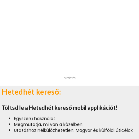
hirdetés
Hetedhét kereső:
Töltsd le a Hetedhét kereső mobil applikációt!
Egyszerű használat
Megmutatja, mi van a közelben
Utazáshoz nélkülözhetetlen: Magyar és külföldi úticélok