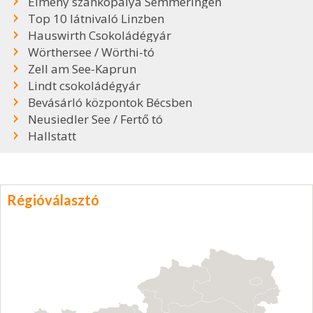
Élmény szánkópálya Semmeringen
Top 10 látnivaló Linzben
Hauswirth Csokoládégyár
Wörthersee / Wörthi-tó
Zell am See-Kaprun
Lindt csokoládégyár
Bevásárló központok Bécsben
Neusiedler See / Fertő tó
Hallstatt
Régióválasztó