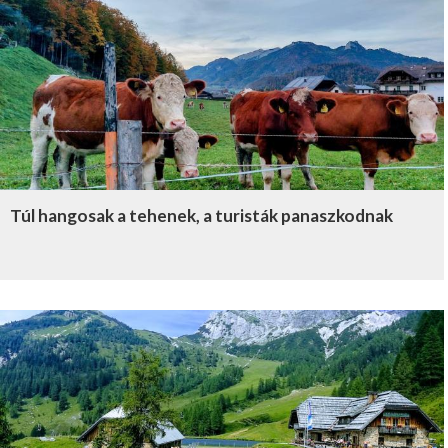
Túl hangosak a tehenek, a turisták panaszkodnak