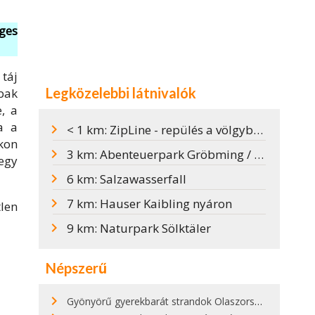
eges
táj
Legközelebbi látnivalók
bak
, a
a a
< 1 km: ZipLine - repülés a völgybe Stoderzinkenen
kon
3 km: Abenteuerpark Gröbming / Gröbmingi Kalandpark
egy
6 km: Salzawasserfall
7 km: Hauser Kaibling nyáron
len
9 km: Naturpark Sölktäler
Népszerű
Gyönyörű gyerekbarát strandok Olaszországban - megmutatjuk a 15 legjobbat