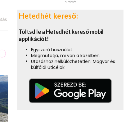
hirdetés
Hetedhét kereső:
tás
Töltsd le a Hetedhét kereső mobil
applikációt!
Egyszerű használat
Megmutatja, mi van a közelben
Utazáshoz nélkülözhetetlen: Magyar és
külföldi úticélok