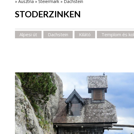
»
Ausztria
»
Steiermark
»
Dachstein
STODERZINKEN
Alpesi út
Dachstein
Kilátó
Templom és ko