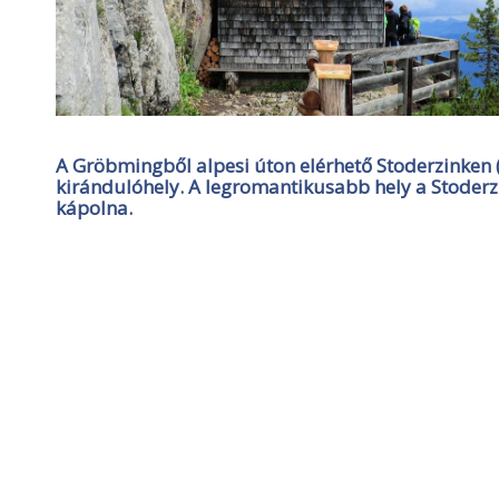
A Gröbmingből alpesi úton elérhető Stoderzinken
kirándulóhely. A legromantikusabb hely a Stoderzi
kápolna.