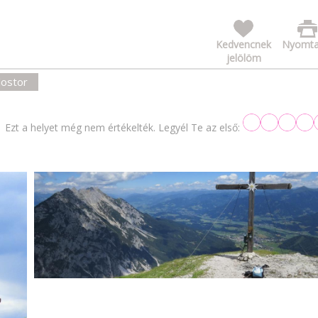
Kedvencnek
Nyomta
jelölöm
lostor
Ezt a helyet még nem értékelték. Legyél Te az első: