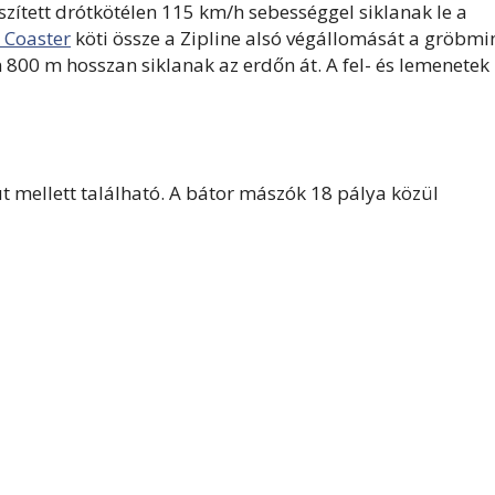
ített drótkötélen 115 km/h sebességgel siklanak le a
g Coaster
köti össze a Zipline alsó végállomását a gröbmi
800 m hosszan siklanak az erdőn át. A fel- és lemenetek
t mellett található. A bátor mászók 18 pálya közül