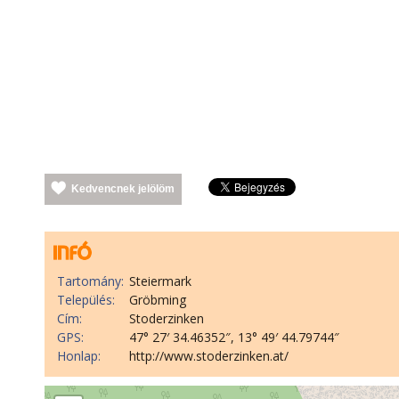
Kedvencnek jelölöm
Tartomány:
Steiermark
Település:
Gröbming
Cím:
Stoderzinken
GPS:
47° 27′ 34.46352″, 13° 49′ 44.79744″
Honlap:
http://www.stoderzinken.at/