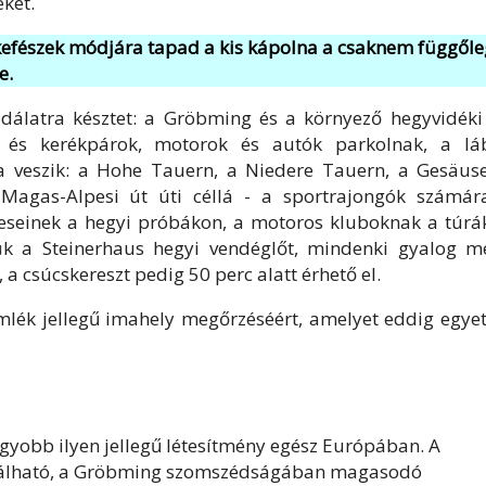
eket.
skefészek módjára tapad a kis kápolna a csaknem függől
e.
álatra késztet: a Gröbming és a környező hegyvidéki 
ok és kerékpárok, motorok és autók parkolnak, a lá
 veszik: a Hohe Tauern, a Niedere Tauern, a Gesäuse
a Magas-Alpesi út úti céllá - a sportrajongók számár
meseinek a hegyi próbákon, a motoros kluboknak a túrá
ük a Steinerhaus hegyi vendéglőt, mindenki gyalog m
 a csúcskereszt pedig 50 perc alatt érhető el.
lék jellegű imahely megőrzéséért, amelyet eddig egyet
gyobb ilyen jellegű létesítmény egész Európában. A
 található, a Gröbming szomszédságában magasodó