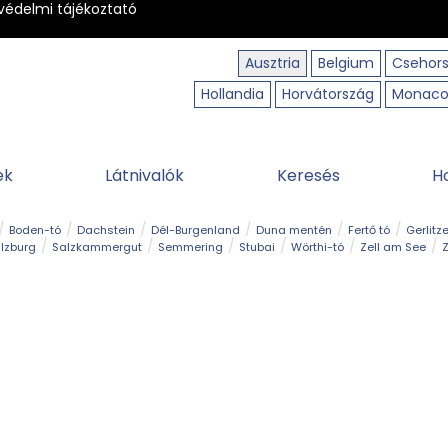
védelmi tájékoztató
Ausztria
Belgium
Csehor
Hollandia
Horvátország
Monac
ek
Látnivalók
Keresés
H
Boden-tó
Dachstein
Dél-Burgenland
Duna mentén
Fertő tó
Gerlitz
lzburg
Salzkammergut
Semmering
Stubai
Wörthi-tó
Zell am See
Z
úraút
Határélmény
Hegy és csúcs
Hegyi gyerekvilág
Húsvét
Kaland
Régiók
Sisi nyomában
Strand és fürdő
Szabadidőpark
Szurdok
T