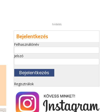
hirdetés
Bejelentkezés
Felhasználónév
Jelszó
Regisztrálok