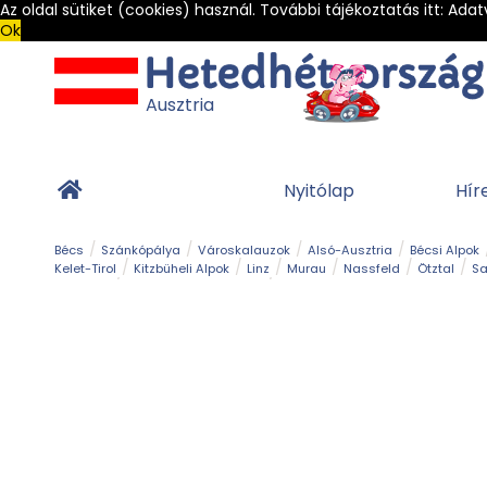
Az oldal sütiket (cookies) használ. További tájékoztatás itt:
Adat
Ok
Ausztria
Nyitólap
Hír
Bécs
Szánkópálya
Városkalauzok
Alsó-Ausztria
Bécsi Alpok
Kelet-Tirol
Kitzbüheli Alpok
Linz
Murau
Nassfeld
Ötztal
Sa
Alpesi út
Ásványok & Kristályok
Barlang
Bob
Csúszda
Esemény
Gleccser
Gyerek t
Múzeum
Óriásroller és mountaincart
Osztrák ételek
Park és kert
Túra
Vár és kastély
Világörökség
Vízesés
Zöldturista