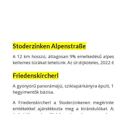
Stoderzinken Alpenstraße
A 12 km hosszú, átlagosan 9% emelkedésű alpesi
kellemes túrákat tehetünk. Az út díjköteles, 2022-
Friedenskircherl
A gyönyörű panorámájú, sziklapárkányra épült, 
hegyimentők bázisa.
A Friedenskircherl a Stoderzinkenen megérinte
emlékekkel ajándékozta meg a kirándulókat. A