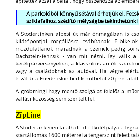
építették azzal a céllal, hogy összehozza az ember
A parkolóból könnyű sétával érhetjük el. Fec
sziklafalhoz, szédítő mélységbe tekinthetünk l
A Stoderzinken alpesi út már önmagában is csod
kilátópontjai megállásra csábítanak. E-bike-
mozdulatlanok maradnak, a szemek pedig sorra
Dachstein-fennsík - van mit nézni. Így válik 
kerékpárversenyeken, a klasszikus autók szerel
vagy a családoknak az autóval. Ha végre elért
tovább: a Friedenskircherl körülbelül 20 perc alatt,
A gröbmingi hegyimentő szolgálat felelős a műem
vallási közösség sem szentelt fel.
ZipLine
A Stoderzinkenen található drótkötélpálya a legna
startállomás 1600 méterrel a tengerszint felett