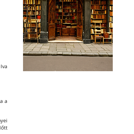
lva
a a
yei
őtt