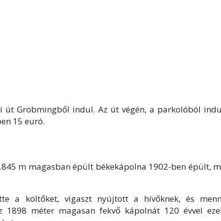
 út Gröbmingből indul. Az út végén, a parkolóból indu
ben 15 euró.
1.845 m magasban épült békekápolna 1902-ben épült, m
tte a költőket, vigaszt nyújtott a hívőknek, és menn
z 1898 méter magasan fekvő kápolnát 120 évvel ezel