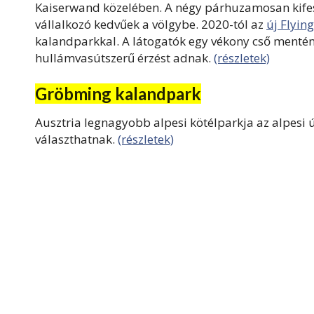
Kaiserwand közelében. A négy párhuzamosan kifesz
vállalkozó kedvűek a völgybe. 2020-tól az
új Flyin
kalandparkkal. A látogatók egy vékony cső mentén 
hullámvasútszerű érzést adnak.
(részletek)
Gröbming kalandpark
Ausztria legnagyobb alpesi kötélparkja az alpesi ú
választhatnak.
(részletek)