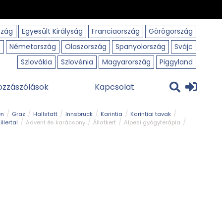
szág
Egyesült Királyság
Franciaország
Görögország
o
Németország
Olaszország
Spanyolország
Svájc
Szlovákia
Szlovénia
Magyarország
Piggyland
ozzászólások
Kapcsolat
en
Graz
Hallstatt
Innsbruck
Karintia
Karintiai tavak
illertal
Advent és karácsony
Állatkert
Alpesi gyógyterápia
park
Kerékpár
Kilátó
Korcsolyapálya
Magyar kapcsolat
avak
Tél
Téli túrázás
Templom és kolostor
Természeti park