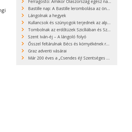
Ferragosto: Amikor Olaszország egész nap nyaral
Bastille nap: A Bastille lerombolása az önkényuralom végét jelentette
ngi
Lángolnak a hegyek
Kullancsok és szúnyogok terjednek az alpesi legelőkön
Tombolnak az erdőtüzek Szicíliában és Szardínián
Szent Iván-éj – A lángoló folyó
Ősszel feltárulnak Bécs és környékének rendkívüli építészeti kincsei
Graz adventi vásárai
Már 200 éves a „Csendes éj! Szentséges éj!”