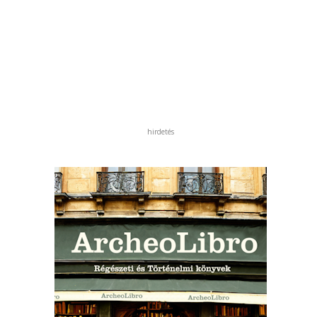
hirdetés